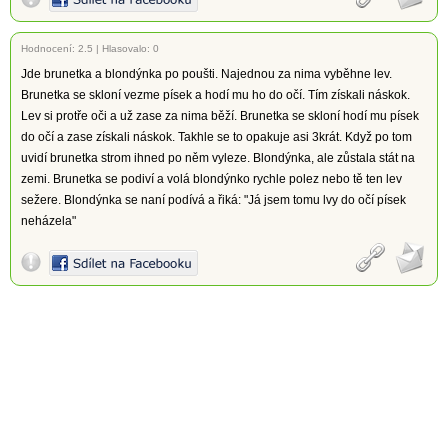
Hodnocení:
2.5
|
Hlasovalo: 0
Jde brunetka a blondýnka po poušti. Najednou za nima vyběhne lev.
Brunetka se skloní vezme písek a hodí mu ho do očí. Tím získali náskok.
Lev si protře oči a už zase za nima běží. Brunetka se skloní hodí mu písek
do očí a zase získali náskok. Takhle se to opakuje asi 3krát. Když po tom
uvidí brunetka strom ihned po něm vyleze. Blondýnka, ale zůstala stát na
zemi. Brunetka se podiví a volá blondýnko rychle polez nebo tě ten lev
sežere. Blondýnka se naní podívá a řiká: "Já jsem tomu lvy do očí písek
neházela"