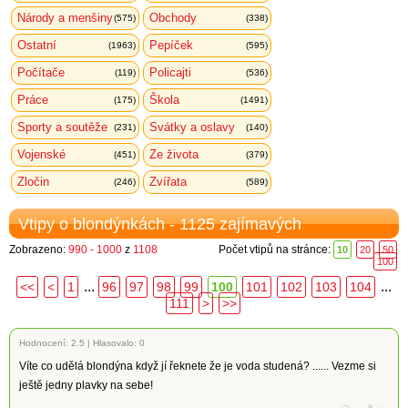
Národy a menšiny
Obchody
(575)
(338)
Ostatní
Pepíček
(1963)
(595)
Počítače
Policajti
(119)
(536)
Práce
Škola
(175)
(1491)
Sporty a soutěže
Svátky a oslavy
(231)
(140)
Vojenské
Ze života
(451)
(379)
Zločin
Zvířata
(246)
(589)
Vtipy o blondýnkách - 1125 zajímavých
Zobrazeno:
990 - 1000
z
1108
Počet vtipů na stránce:
10
20
50
100
...
...
<<
<
1
96
97
98
99
100
101
102
103
104
111
>
>>
Hodnocení:
2.5
|
Hlasovalo: 0
Víte co udělá blondýna když jí řeknete že je voda studená? ...... Vezme si
ještě jedny plavky na sebe!