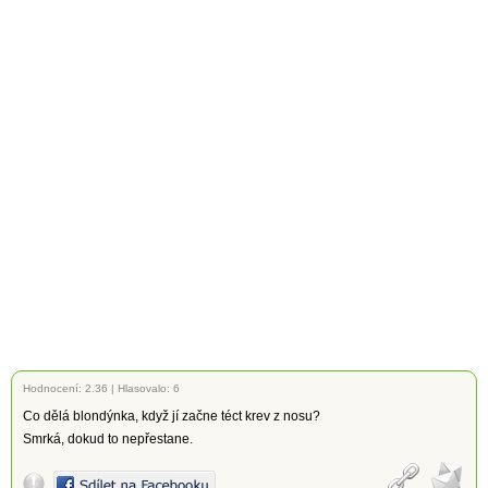
Hodnocení:
2.36
|
Hlasovalo: 6
Co dělá blondýnka, když jí začne téct krev z nosu?
Smrká, dokud to nepřestane.