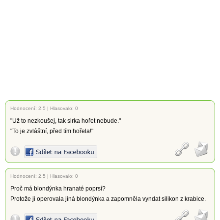
Hodnocení:
2.5
|
Hlasovalo: 0
"Už to nezkoušej, tak sirka hořet nebude."
"To je zvláštní, před tím hořela!"
Hodnocení:
2.5
|
Hlasovalo: 0
Proč má blondýnka hranaté poprsí?
Protože ji operovala jiná blondýnka a zapomněla vyndat silikon z krabice.