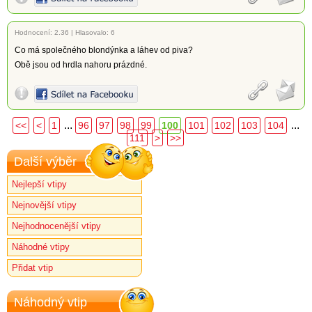
Hodnocení:
2.36
|
Hlasovalo: 6
Co má společného blondýnka a láhev od piva?
Obě jsou od hrdla nahoru prázdné.
...
...
<<
<
1
96
97
98
99
100
101
102
103
104
111
>
>>
Další výběr
Nejlepší vtipy
Nejnovější vtipy
Nejhodnocenější vtipy
Náhodné vtipy
Přidat vtip
Náhodný vtip