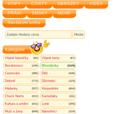
VTIPY
CITÁTY
OBRÁZKY
VIDEA
PŘÁNÍ
SMSKY
MEME
Návštěvní kniha
Kategorie
Vtipné básničky
Vtipné texty
(93)
(67)
Bezdomovci
Blondýnky
(169)
(1125)
Cestování
Děti
(386)
(448)
Doktoři
Důchodci
(772)
(123)
Hádanky
Hospodské
(557)
(644)
Chuck Norris
Kameňáky
(312)
(111)
Kultura a umění
Lordi
(441)
(268)
Muži a ženy
Námořníci
(908)
(219)