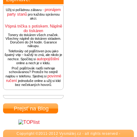
pronájem
Užij si pořádnou zábavu -
party stanů
pro každou správnou
akci.
Vtipná trička s potiskem
Náplně
.
do tiskáren
Tonery do tiskáren všech značek.
Všechny náplně do tiskáren skladem.
Doručení do 24 hodin. Garance
nákupu.
Telefonáty od pojišťoven jsou jako
špatný vtip – každý to zná, ale nikdo je
autopojištění
nechce. Spočítej si
online a nech je v klidu.
Proč pojišťovák radši nehraje
schovávanou? Protože ho stejně
povinné
najdou v telefonu. Sjednej si
ručení
jednoduše online a užij si klid
bez nečekaných hovorů.
Prejsť na Blog
Copyright ©2011-2012 Vysmátej.cz - all rights reserved -