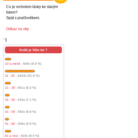
Co je vrcholem lásky ke starým
lidem?
Spát s pračlověkem.
Odkaz na vtip
l
Kolik je Vám let ?
10 a méně
- 848x (9.8 %)
11 - 20
- 4443x (51.6 %)
21 - 30
- 801x (9.3 %)
31 - 40
- 616x (7.1 %)
41 - 50
- 583x (6.8 %)
51 - 60
- 508x (5.9 %)
61 a více
- 818x (9.5 %)