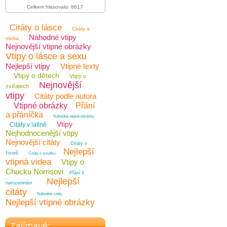
Celkem hlasovalo: 8617
Citáty o lásce
Citáty a
Náhodné vtipy
motta
Nejnovější vtipné obrázky
Vtipy o lásce a sexu
Nejlepší vtipy
Vtipné texty
Vtipy o dětech
Vtipy o
Nejnovější
zvířatech
vtipy
Citáty podle autora
Vtipné obrázky
Přání
a přáníčka
Náhodné vtipné obrázky
Vtipy
Citáty v latině
Nejhodnocenější vtipy
Nejnovější citáty
Citáty o
Nejlepší
životě
Citáty o smutku
vtipná videa
Vtipy o
Chucku Norrisovi
Přání k
Nejlepší
narozeninám
citáty
Náhodné citáty
Nejlepší vtipné obrázky
Zajímavé: