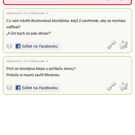
Hodnocení:
2.4
|
Hlasovalo: 4
Co vám odvětí dlouhovlasá blondýnka, když jí navrhnete, aby se nechala
ostříhat?
„A čím bych se pak utírala?”
Hodnocení:
2.4
|
Hlasovalo: 4
Proč se blondýna klepe u počítače zimou?
Protože si neumí zavřít Windows.