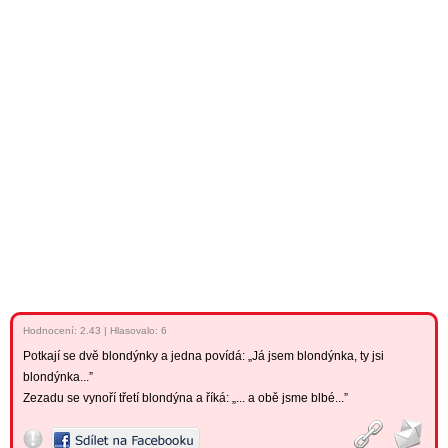
Hodnocení:
2.43
|
Hlasovalo: 6
Potkají se dvě blondýnky a jedna povídá: „Já jsem blondýnka, ty jsi
blondýnka...”
Zezadu se vynoří třetí blondýna a říká: „... a obě jsme blbé...”