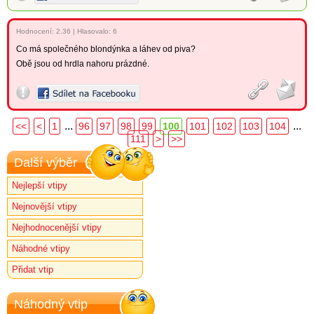
Hodnocení:
2.36
|
Hlasovalo: 6
Co má společného blondýnka a láhev od piva?
Obě jsou od hrdla nahoru prázdné.
...
...
<<
<
1
96
97
98
99
100
101
102
103
104
111
>
>>
Další výběr
Nejlepší vtipy
Nejnovější vtipy
Nejhodnocenější vtipy
Náhodné vtipy
Přidat vtip
Náhodný vtip