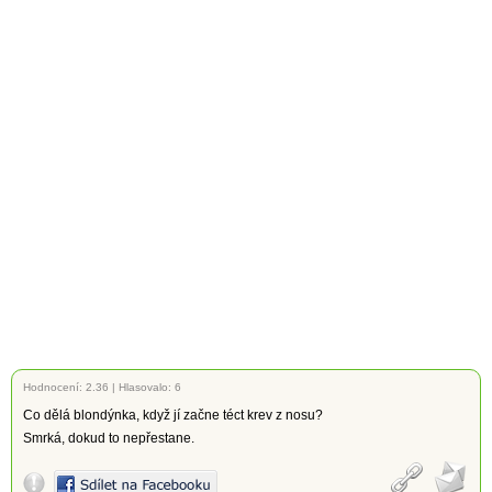
Hodnocení:
2.36
|
Hlasovalo: 6
Co dělá blondýnka, když jí začne téct krev z nosu?
Smrká, dokud to nepřestane.