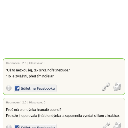
Hodnocení:
2.5
|
Hlasovalo: 0
"Už to nezkoušej, tak sirka hořet nebude."
"To je zvláštní, před tím hořela!"
Hodnocení:
2.5
|
Hlasovalo: 0
Proč má blondýnka hranaté poprsí?
Protože ji operovala jiná blondýnka a zapomněla vyndat silikon z krabice.