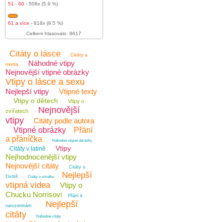
51 - 60
- 508x (5.9 %)
61 a více
- 818x (9.5 %)
Celkem hlasovalo: 8617
Citáty o lásce
Citáty a
Náhodné vtipy
motta
Nejnovější vtipné obrázky
Vtipy o lásce a sexu
Nejlepší vtipy
Vtipné texty
Vtipy o dětech
Vtipy o
Nejnovější
zvířatech
vtipy
Citáty podle autora
Vtipné obrázky
Přání
a přáníčka
Náhodné vtipné obrázky
Vtipy
Citáty v latině
Nejhodnocenější vtipy
Nejnovější citáty
Citáty o
Nejlepší
životě
Citáty o smutku
vtipná videa
Vtipy o
Chucku Norrisovi
Přání k
Nejlepší
narozeninám
citáty
Náhodné citáty