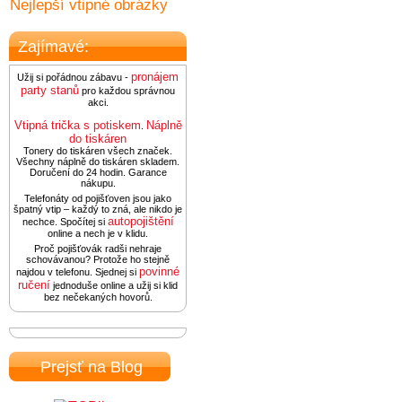
Nejlepší vtipné obrázky
Zajímavé:
pronájem
Užij si pořádnou zábavu -
party stanů
pro každou správnou
akci.
Vtipná trička s potiskem
Náplně
.
do tiskáren
Tonery do tiskáren všech značek.
Všechny náplně do tiskáren skladem.
Doručení do 24 hodin. Garance
nákupu.
Telefonáty od pojišťoven jsou jako
špatný vtip – každý to zná, ale nikdo je
autopojištění
nechce. Spočítej si
online a nech je v klidu.
Proč pojišťovák radši nehraje
schovávanou? Protože ho stejně
povinné
najdou v telefonu. Sjednej si
ručení
jednoduše online a užij si klid
bez nečekaných hovorů.
Prejsť na Blog