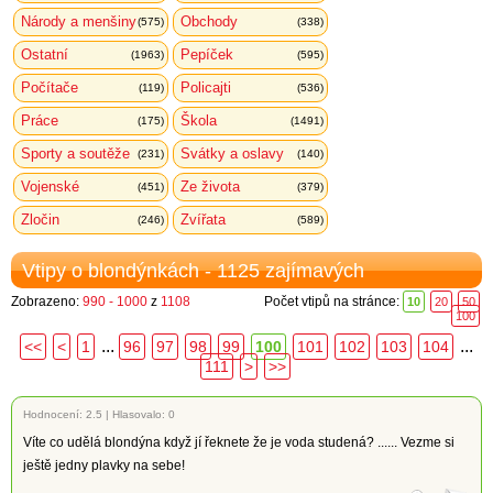
Národy a menšiny
Obchody
(575)
(338)
Ostatní
Pepíček
(1963)
(595)
Počítače
Policajti
(119)
(536)
Práce
Škola
(175)
(1491)
Sporty a soutěže
Svátky a oslavy
(231)
(140)
Vojenské
Ze života
(451)
(379)
Zločin
Zvířata
(246)
(589)
Vtipy o blondýnkách - 1125 zajímavých
Zobrazeno:
990 - 1000
z
1108
Počet vtipů na stránce:
10
20
50
100
...
...
<<
<
1
96
97
98
99
100
101
102
103
104
111
>
>>
Hodnocení:
2.5
|
Hlasovalo: 0
Víte co udělá blondýna když jí řeknete že je voda studená? ...... Vezme si
ještě jedny plavky na sebe!