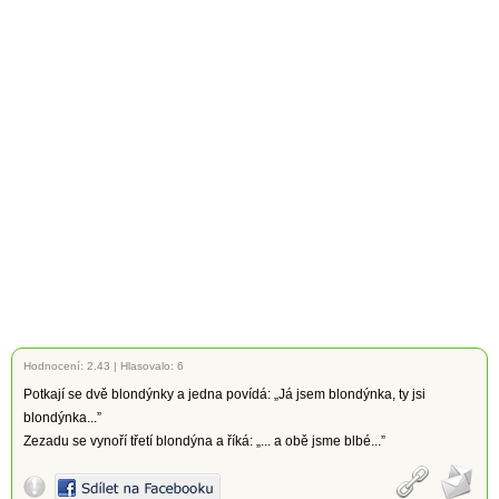
Hodnocení:
2.43
|
Hlasovalo: 6
Potkají se dvě blondýnky a jedna povídá: „Já jsem blondýnka, ty jsi
blondýnka...”
Zezadu se vynoří třetí blondýna a říká: „... a obě jsme blbé...”