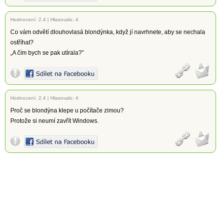
Hodnocení:
2.4
|
Hlasovalo: 4
Co vám odvětí dlouhovlasá blondýnka, když jí navrhnete, aby se nechala
ostříhat?
„A čím bych se pak utírala?”
Hodnocení:
2.4
|
Hlasovalo: 4
Proč se blondýna klepe u počítače zimou?
Protože si neumí zavřít Windows.