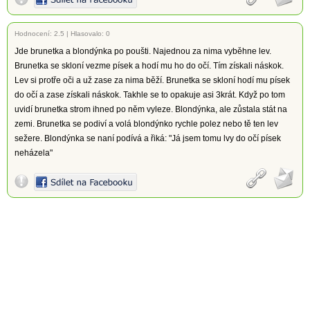
Hodnocení:
2.5
|
Hlasovalo: 0
Jde brunetka a blondýnka po poušti. Najednou za nima vyběhne lev.
Brunetka se skloní vezme písek a hodí mu ho do očí. Tím získali náskok.
Lev si protře oči a už zase za nima běží. Brunetka se skloní hodí mu písek
do očí a zase získali náskok. Takhle se to opakuje asi 3krát. Když po tom
uvidí brunetka strom ihned po něm vyleze. Blondýnka, ale zůstala stát na
zemi. Brunetka se podiví a volá blondýnko rychle polez nebo tě ten lev
sežere. Blondýnka se naní podívá a řiká: "Já jsem tomu lvy do očí písek
neházela"