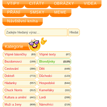
VTIPY
CITÁTY
OBRÁZKY
VIDEA
PŘÁNÍ
SMSKY
MEME
Návštěvní kniha
Kategorie
Vtipné básničky
Vtipné texty
(93)
(67)
Bezdomovci
Blondýnky
(169)
(1125)
Cestování
Děti
(386)
(448)
Doktoři
Důchodci
(772)
(123)
Hádanky
Hospodské
(557)
(644)
Chuck Norris
Kameňáky
(312)
(111)
Kultura a umění
Lordi
(441)
(268)
Muži a ženy
Námořníci
(908)
(219)