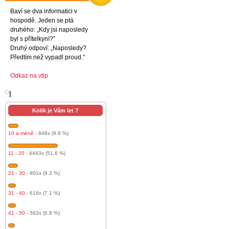
Baví se dva informatici v
hospodě. Jeden se ptá
druhého: „Kdy jsi naposledy
byl s přítelkyní?”
Druhý odpoví: „Naposledy?
Předtím než vypadl proud.”
Odkaz na vtip
l
Kolik je Vám let ?
10 a méně
- 848x (9.8 %)
11 - 20
- 4443x (51.6 %)
21 - 30
- 801x (9.3 %)
31 - 40
- 616x (7.1 %)
41 - 50
- 583x (6.8 %)