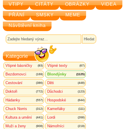
VTIPY
CITÁTY
OBRÁZKY
VIDEA
PŘÁNÍ
SMSKY
MEME
Návštěvní kniha
Kategorie
Vtipné básničky
Vtipné texty
(93)
(67)
Bezdomovci
Blondýnky
(169)
(1125)
Cestování
Děti
(386)
(448)
Doktoři
Důchodci
(772)
(123)
Hádanky
Hospodské
(557)
(644)
Chuck Norris
Kameňáky
(312)
(111)
Kultura a umění
Lordi
(441)
(268)
Muži a ženy
Námořníci
(908)
(219)