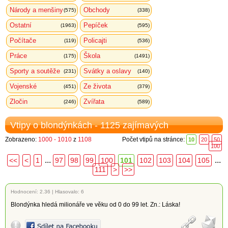
Národy a menšiny
Obchody
(575)
(338)
Ostatní
Pepíček
(1963)
(595)
Počítače
Policajti
(119)
(536)
Práce
Škola
(175)
(1491)
Sporty a soutěže
Svátky a oslavy
(231)
(140)
Vojenské
Ze života
(451)
(379)
Zločin
Zvířata
(246)
(589)
Vtipy o blondýnkách - 1125 zajímavých
Zobrazeno:
1000 - 1010
z
1108
Počet vtipů na stránce:
10
20
50
100
...
...
<<
<
1
97
98
99
100
101
102
103
104
105
111
>
>>
Hodnocení:
2.36
|
Hlasovalo: 6
Blondýnka hledá milionáře ve věku od 0 do 99 let. Zn.: Láska!