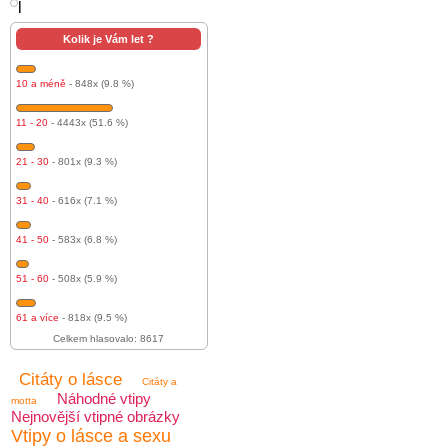
l
Kolik je Vám let ?
10 a méně
- 848x (9.8 %)
11 - 20
- 4443x (51.6 %)
21 - 30
- 801x (9.3 %)
31 - 40
- 616x (7.1 %)
41 - 50
- 583x (6.8 %)
51 - 60
- 508x (5.9 %)
61 a více
- 818x (9.5 %)
Celkem hlasovalo: 8617
Citáty o lásce
Citáty a
Náhodné vtipy
motta
Nejnovější vtipné obrázky
Vtipy o lásce a sexu