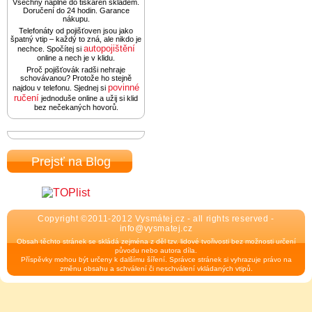
Všechny náplně do tiskáren skladem.
Doručení do 24 hodin. Garance
nákupu.
Telefonáty od pojišťoven jsou jako
špatný vtip – každý to zná, ale nikdo je
autopojištění
nechce. Spočítej si
online a nech je v klidu.
Proč pojišťovák radši nehraje
schovávanou? Protože ho stejně
povinné
najdou v telefonu. Sjednej si
ručení
jednoduše online a užij si klid
bez nečekaných hovorů.
Prejsť na Blog
Copyright ©2011-2012 Vysmátej.cz - all rights reserved -
info@vysmatej.cz
Obsah těchto stránek se skládá zejména z děl tzv. lidové tvořivosti bez možnosti určení
původu nebo autora díla.
Příspěvky mohou být určeny k dalšímu šíření. Správce stránek si vyhrazuje právo na
změnu obsahu a schválení či neschválení vkládaných vtipů.