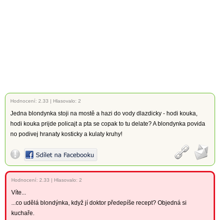
Hodnocení:
2.33
|
Hlasovalo: 2
Jedna blondynka stoji na mostě a hazi do vody dlazdicky - hodi kouka,
hodi kouka prijde policajt a pta se copak to tu delate? A blondynka povida
no podivej hranaty kosticky a kulaty kruhy!
Hodnocení:
2.33
|
Hlasovalo: 2
Víte...
...co udělá blondýnka, když jí doktor předepíše recept? Objedná si
kuchaře.