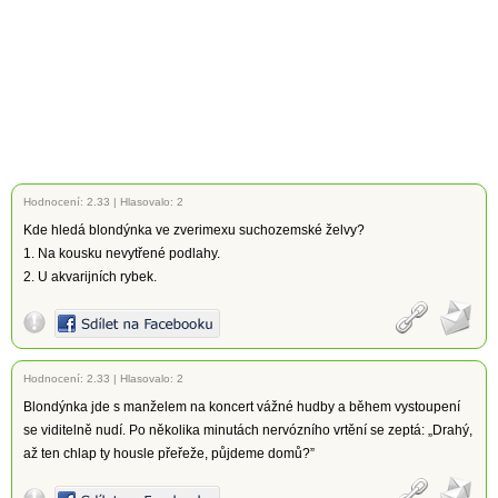
Hodnocení:
2.33
|
Hlasovalo: 2
Kde hledá blondýnka ve zverimexu suchozemské želvy?
1. Na kousku nevytřené podlahy.
2. U akvarijních rybek.
Hodnocení:
2.33
|
Hlasovalo: 2
Blondýnka jde s manželem na koncert vážné hudby a během vystoupení
se viditelně nudí. Po několika minutách nervózního vrtění se zeptá: „Drahý,
až ten chlap ty housle přeřeže, půjdeme domů?”