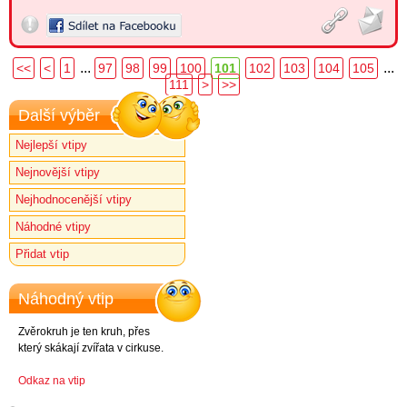
...
...
<<
<
1
97
98
99
100
101
102
103
104
105
111
>
>>
Další výběr
Nejlepší vtipy
Nejnovější vtipy
Nejhodnocenější vtipy
Náhodné vtipy
Přidat vtip
Náhodný vtip
Zvěrokruh je ten kruh, přes
který skákají zvířata v cirkuse.
Odkaz na vtip