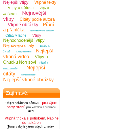
Nejlepší vtipy
Vtipné texty
Vtipy o dětech
Vtipy o
Nejnovější
zvířatech
vtipy
Citáty podle autora
Vtipné obrázky
Přání
a přáníčka
Náhodné vtipné obrázky
Vtipy
Citáty v latině
Nejhodnocenější vtipy
Nejnovější citáty
Citáty o
Nejlepší
životě
Citáty o smutku
vtipná videa
Vtipy o
Chucku Norrisovi
Přání k
Nejlepší
narozeninám
citáty
Náhodné citáty
Nejlepší vtipné obrázky
Zajímavé:
pronájem
Užij si pořádnou zábavu -
party stanů
pro každou správnou
akci.
Vtipná trička s potiskem
Náplně
.
do tiskáren
Tonery do tiskáren všech značek.