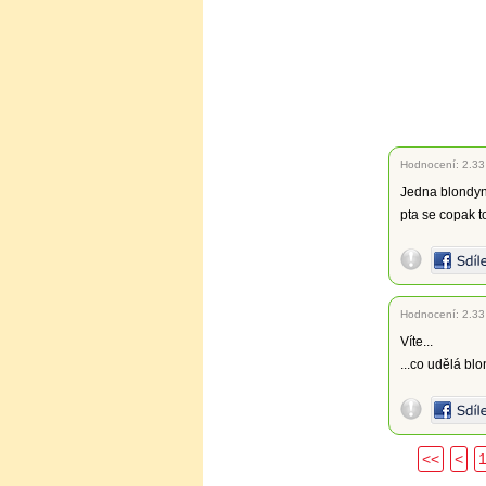
Hodnocení:
2.33
Jedna blondynk
pta se copak t
Hodnocení:
2.33
Víte...
...co udělá bl
<<
<