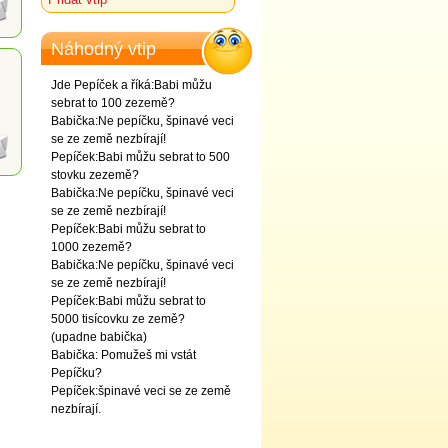
Náhodný vtip
Jde Pepíček a říká:Babi můžu
sebrat to 100 zezemě?
Babička:Ne pepíčku, špinavé veci
se ze země nezbírají!
Pepíček:Babi můžu sebrat to 500
stovku zezemě?
Babička:Ne pepíčku, špinavé veci
se ze země nezbírají!
Pepíček:Babi můžu sebrat to
1000 zezemě?
Babička:Ne pepíčku, špinavé veci
se ze země nezbírají!
Pepíček:Babi můžu sebrat to
5000 tisícovku ze země?
(upadne babička)
Babička: Pomužeš mi vstát
Pepíčku?
Pepíček:špinavé veci se ze země
nezbírají.