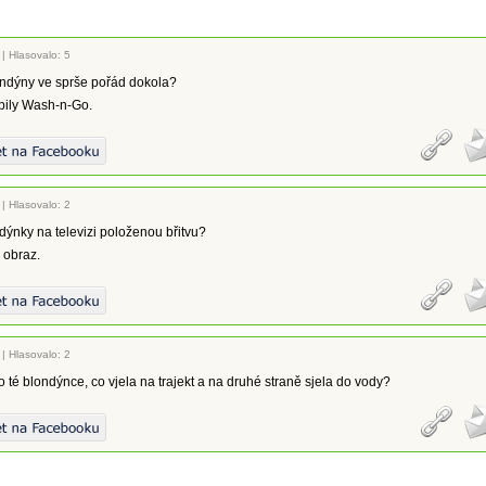
|
Hlasovalo: 5
ondýny ve sprše pořád dokola?
upily Wash-n-Go.
|
Hlasovalo: 2
dýnky na televizi položenou břitvu?
 obraz.
|
Hlasovalo: 2
 o té blondýnce, co vjela na trajekt a na druhé straně sjela do vody?