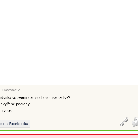
|
Hlasovalo: 2
ndýnka ve zverimexu suchozemské želvy?
nevytřené podlahy.
h rybek.