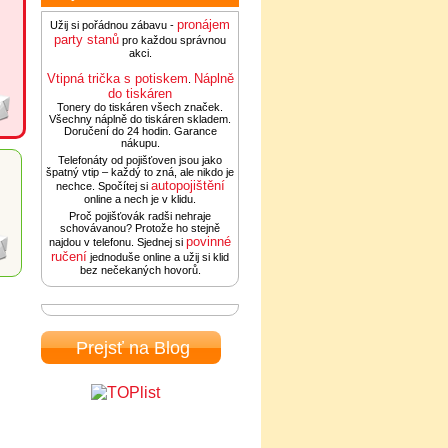
pronájem
Užij si pořádnou zábavu -
party stanů
pro každou správnou
akci.
Vtipná trička s potiskem
Náplně
.
do tiskáren
Tonery do tiskáren všech značek.
Všechny náplně do tiskáren skladem.
Doručení do 24 hodin. Garance
nákupu.
Telefonáty od pojišťoven jsou jako
špatný vtip – každý to zná, ale nikdo je
autopojištění
nechce. Spočítej si
online a nech je v klidu.
Proč pojišťovák radši nehraje
schovávanou? Protože ho stejně
povinné
najdou v telefonu. Sjednej si
ručení
jednoduše online a užij si klid
bez nečekaných hovorů.
Prejsť na Blog