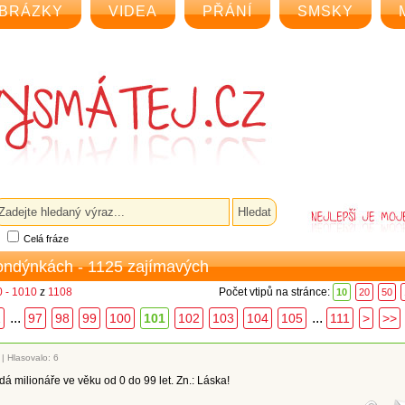
BRÁZKY
VIDEA
PŘÁNÍ
SMSKY
Celá fráze
londýnkách - 1125 zajímavých
 - 1010
z
1108
Počet vtipů na stránce:
10
20
50
...
...
1
97
98
99
100
101
102
103
104
105
111
>
>>
|
Hlasovalo: 6
á milionáře ve věku od 0 do 99 let. Zn.: Láska!