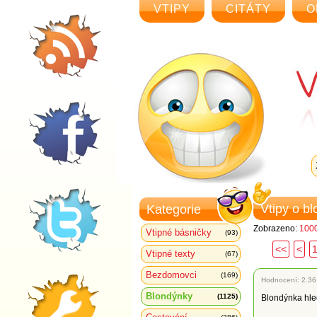
VTIPY
CITÁTY
O
Vtipy o b
Kategorie
Zobrazeno:
1000
Vtipné básničky
(93)
<<
<
Vtipné texty
(67)
Bezdomovci
(169)
Hodnocení:
2.36
Blondýnky
(1125)
Blondýnka hled