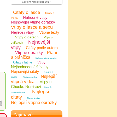
Celkem hlasovalo: 8617
Citáty o lásce
Citáty a
Náhodné vtipy
motta
Nejnovější vtipné obrázky
Vtipy o lásce a sexu
Nejlepší vtipy
Vtipné texty
Vtipy o dětech
Vtipy o
Nejnovější
zvířatech
vtipy
Citáty podle autora
Vtipné obrázky
Přání
a přáníčka
Náhodné vtipné obrázky
Vtipy
Citáty v latině
Nejhodnocenější vtipy
Nejnovější citáty
Citáty o
Nejlepší
životě
Citáty o smutku
vtipná videa
Vtipy o
Chucku Norrisovi
Přání k
Nejlepší
narozeninám
citáty
Náhodné citáty
Nejlepší vtipné obrázky
Zajímavé: