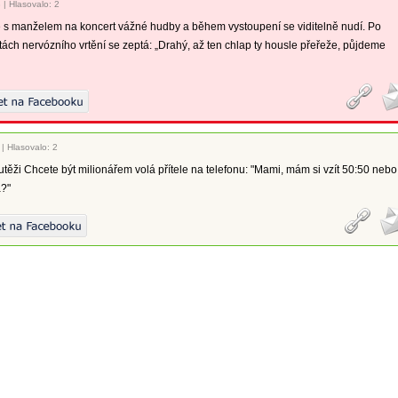
3
|
Hlasovalo: 2
 s manželem na koncert vážné hudby a během vystoupení se viditelně nudí. Po
ách nervózního vrtění se zeptá: „Drahý, až ten chlap ty housle přeřeže, půjdeme
|
Hlasovalo: 2
těži Chcete být milionářem volá přítele na telefonu: "Mami, mám si vzít 50:50 nebo
?"