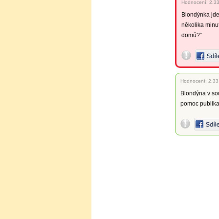
Hodnocení:
2.3
Blondýnka jde
několika minut
domů?”
Hodnocení:
2.33
Blondýna v sou
pomoc publika