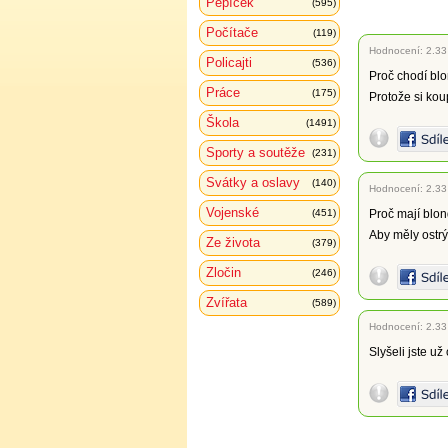
Pepíček
(595)
Počítače
(119)
Hodnocení:
2.33
Policajti
(536)
Proč chodí bl
Práce
(175)
Protože si ko
Škola
(1491)
Sporty a soutěže
(231)
Svátky a oslavy
(140)
Hodnocení:
2.33
Vojenské
(451)
Proč mají blon
Aby měly ostrý
Ze života
(379)
Zločin
(246)
Zvířata
(589)
Hodnocení:
2.33
Slyšeli jste už