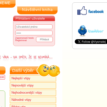
MEME
Návštěvní kniha
Přihlášení uživatele
Zapomenuté heslo
Registrovat
Další výběr
100
Nejlepší vtipy
Nejnovější vtipy
Nejhodnocenější vtipy
Náhodné vtipy
Přidat vtip