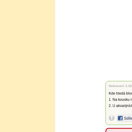
Hodnocení:
2.33
Kde hledá blo
1. Na kousku 
2. U akvarijníc