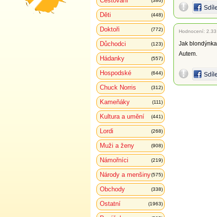
Cestování
(386)
Děti
(448)
Doktoři
(772)
Hodnocení:
2.33
Důchodci
Jak blondýnka
(123)
Autem.
Hádanky
(557)
Hospodské
(644)
Chuck Norris
(312)
Kameňáky
(111)
Kultura a umění
(441)
Lordi
(268)
Muži a ženy
(908)
Námořníci
(219)
Národy a menšiny
(575)
Obchody
(338)
Ostatní
(1963)