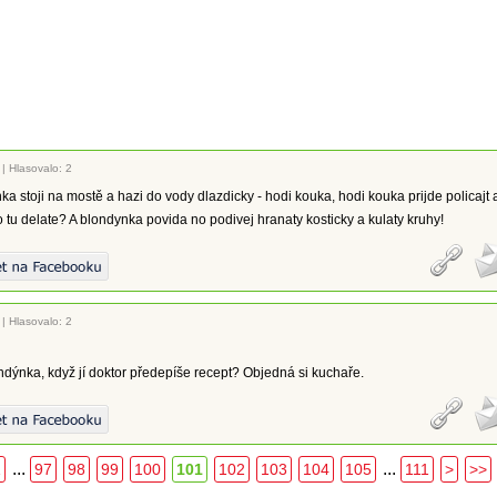
|
Hlasovalo: 2
a stoji na mostě a hazi do vody dlazdicky - hodi kouka, hodi kouka prijde policajt 
o tu delate? A blondynka povida no podivej hranaty kosticky a kulaty kruhy!
|
Hlasovalo: 2
ondýnka, když jí doktor předepíše recept? Objedná si kuchaře.
...
...
1
97
98
99
100
101
102
103
104
105
111
>
>>