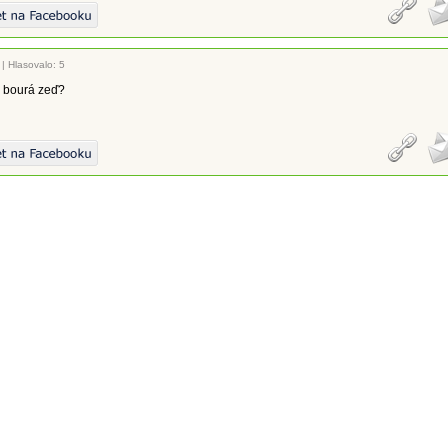
|
Hlasovalo: 5
 bourá zeď?