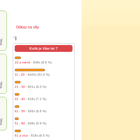
Odkaz na vtip
l
Kolik je Vám let ?
10 a méně
- 848x (9.8 %)
11 - 20
- 4443x (51.6 %)
21 - 30
- 801x (9.3 %)
31 - 40
- 616x (7.1 %)
41 - 50
- 583x (6.8 %)
51 - 60
- 508x (5.9 %)
61 a více
- 818x (9.5 %)