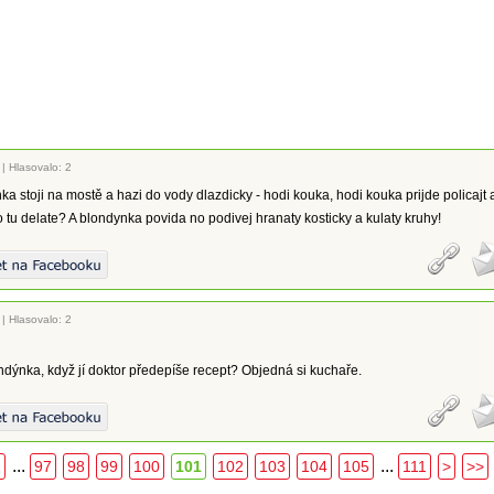
|
Hlasovalo: 2
a stoji na mostě a hazi do vody dlazdicky - hodi kouka, hodi kouka prijde policajt 
o tu delate? A blondynka povida no podivej hranaty kosticky a kulaty kruhy!
|
Hlasovalo: 2
ondýnka, když jí doktor předepíše recept? Objedná si kuchaře.
...
...
1
97
98
99
100
101
102
103
104
105
111
>
>>