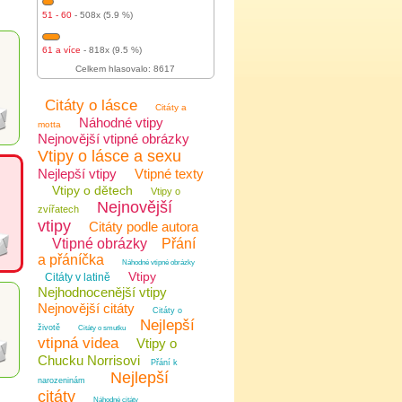
51 - 60
- 508x (5.9 %)
61 a více
- 818x (9.5 %)
Celkem hlasovalo: 8617
Citáty o lásce
Citáty a
Náhodné vtipy
motta
Nejnovější vtipné obrázky
Vtipy o lásce a sexu
Nejlepší vtipy
Vtipné texty
Vtipy o dětech
Vtipy o
Nejnovější
zvířatech
vtipy
Citáty podle autora
Vtipné obrázky
Přání
a přáníčka
Náhodné vtipné obrázky
Vtipy
Citáty v latině
Nejhodnocenější vtipy
Nejnovější citáty
Citáty o
Nejlepší
životě
Citáty o smutku
vtipná videa
Vtipy o
Chucku Norrisovi
Přání k
Nejlepší
narozeninám
citáty
Náhodné citáty