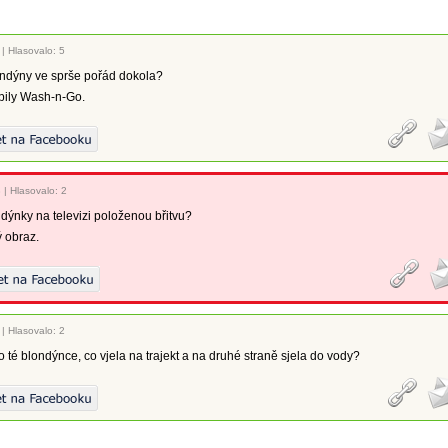
|
Hlasovalo: 5
ondýny ve sprše pořád dokola?
upily Wash-n-Go.
3
|
Hlasovalo: 2
dýnky na televizi položenou břitvu?
ý obraz.
|
Hlasovalo: 2
 o té blondýnce, co vjela na trajekt a na druhé straně sjela do vody?