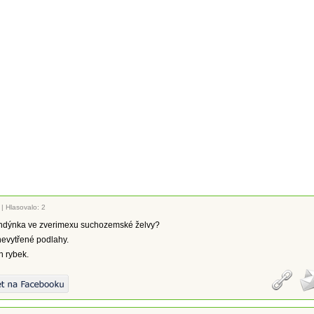
|
Hlasovalo: 2
ndýnka ve zverimexu suchozemské želvy?
nevytřené podlahy.
h rybek.