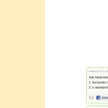
Hodnocení:
2.33
Kde hledá blo
1. Na kousku 
2. U akvarijníc