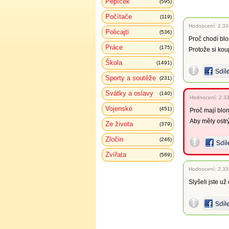
Pepíček
(595)
Počítače
(119)
Hodnocení:
2.33
Policajti
(536)
Proč chodí bl
Práce
(175)
Protože si ko
Škola
(1491)
Sporty a soutěže
(231)
Svátky a oslavy
(140)
Hodnocení:
2.3
Vojenské
(451)
Proč mají blon
Aby měly ostr
Ze života
(379)
Zločin
(246)
Zvířata
(589)
Hodnocení:
2.33
Slyšeli jste už