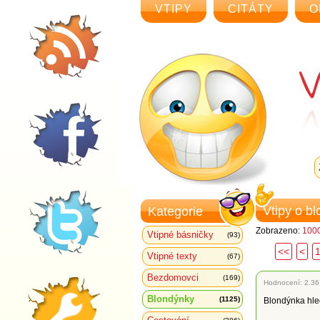
VTIPY
CITÁTY
O
Vtipy o b
Kategorie
Zobrazeno:
1000
Vtipné básničky
(93)
<<
<
Vtipné texty
(67)
Bezdomovci
(169)
Hodnocení:
2.36
Blondýnky
(1125)
Blondýnka hled