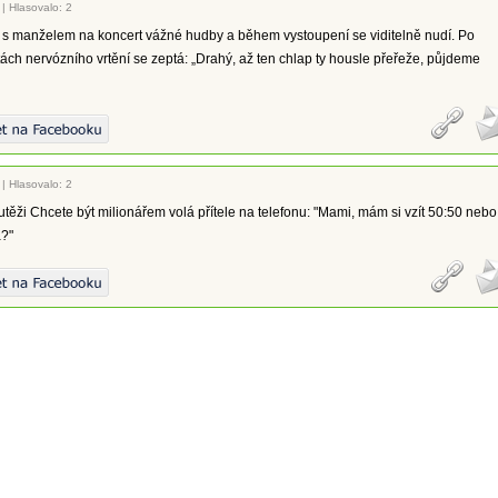
|
Hlasovalo: 2
 s manželem na koncert vážné hudby a během vystoupení se viditelně nudí. Po
ách nervózního vrtění se zeptá: „Drahý, až ten chlap ty housle přeřeže, půjdeme
|
Hlasovalo: 2
těži Chcete být milionářem volá přítele na telefonu: "Mami, mám si vzít 50:50 nebo
?"