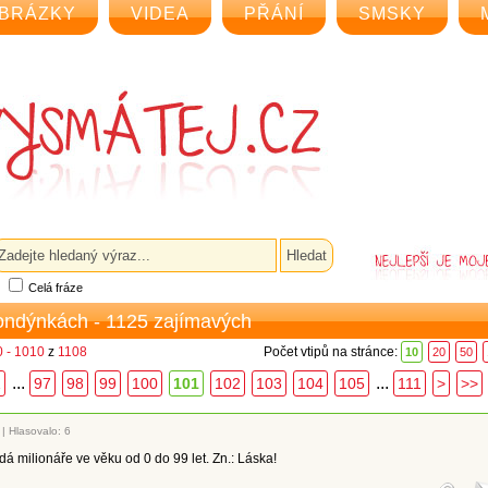
BRÁZKY
VIDEA
PŘÁNÍ
SMSKY
Celá fráze
londýnkách - 1125 zajímavých
 - 1010
z
1108
Počet vtipů na stránce:
10
20
50
...
...
1
97
98
99
100
101
102
103
104
105
111
>
>>
|
Hlasovalo: 6
á milionáře ve věku od 0 do 99 let. Zn.: Láska!