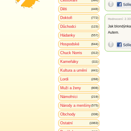
Cestování
(386)
Děti
(448)
Doktoři
(772)
Hodnocení:
2.33
Důchodci
Jak blondýnka
(123)
Autem.
Hádanky
(557)
Hospodské
(644)
Chuck Norris
(312)
Kameňáky
(111)
Kultura a umění
(441)
Lordi
(268)
Muži a ženy
(908)
Námořníci
(219)
Národy a menšiny
(575)
Obchody
(338)
Ostatní
(1963)