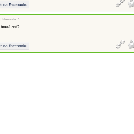
|
Hlasovalo: 5
 bourá zeď?