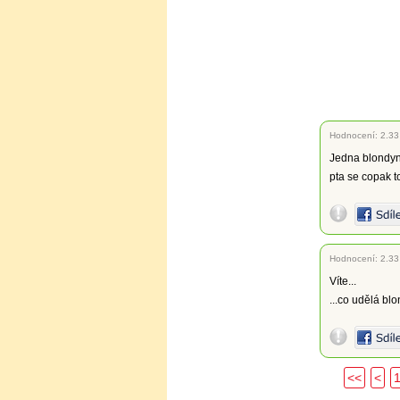
Hodnocení:
2.33
Jedna blondynk
pta se copak t
Hodnocení:
2.33
Víte...
...co udělá bl
<<
<