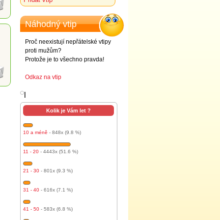
Náhodný vtip
Proč neexistují nepřátelské vtipy
proti mužům?
Protože je to všechno pravda!
Odkaz na vtip
l
Kolik je Vám let ?
10 a méně
- 848x (9.8 %)
11 - 20
- 4443x (51.6 %)
21 - 30
- 801x (9.3 %)
31 - 40
- 616x (7.1 %)
41 - 50
- 583x (6.8 %)