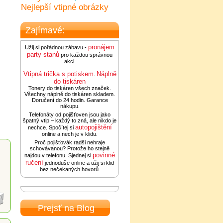
Nejlepší vtipné obrázky
Zajímavé:
pronájem
Užij si pořádnou zábavu -
party stanů
pro každou správnou
akci.
Vtipná trička s potiskem
Náplně
.
do tiskáren
Tonery do tiskáren všech značek.
Všechny náplně do tiskáren skladem.
Doručení do 24 hodin. Garance
nákupu.
Telefonáty od pojišťoven jsou jako
špatný vtip – každý to zná, ale nikdo je
autopojištění
nechce. Spočítej si
online a nech je v klidu.
Proč pojišťovák radši nehraje
schovávanou? Protože ho stejně
povinné
najdou v telefonu. Sjednej si
ručení
jednoduše online a užij si klid
bez nečekaných hovorů.
Prejsť na Blog