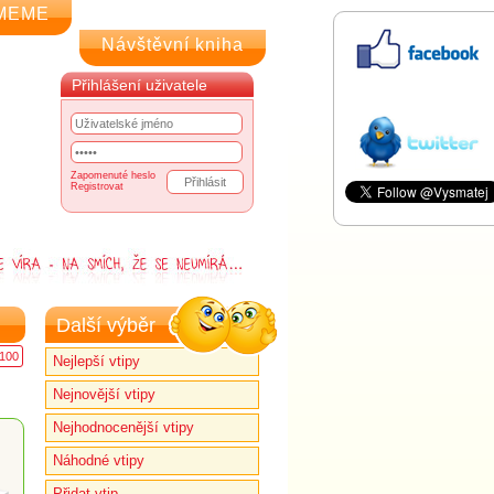
MEME
Návštěvní kniha
Přihlášení uživatele
Zapomenuté heslo
Registrovat
Další výběr
100
Nejlepší vtipy
Nejnovější vtipy
Nejhodnocenější vtipy
Náhodné vtipy
Přidat vtip