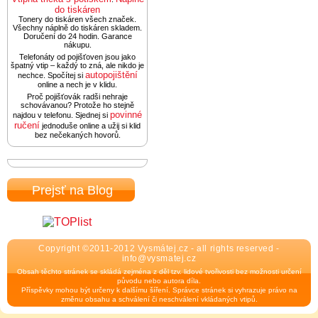
do tiskáren
Tonery do tiskáren všech značek.
Všechny náplně do tiskáren skladem.
Doručení do 24 hodin. Garance
nákupu.
Telefonáty od pojišťoven jsou jako
špatný vtip – každý to zná, ale nikdo je
autopojištění
nechce. Spočítej si
online a nech je v klidu.
Proč pojišťovák radši nehraje
schovávanou? Protože ho stejně
povinné
najdou v telefonu. Sjednej si
ručení
jednoduše online a užij si klid
bez nečekaných hovorů.
Prejsť na Blog
Copyright ©2011-2012 Vysmátej.cz - all rights reserved -
info@vysmatej.cz
Obsah těchto stránek se skládá zejména z děl tzv. lidové tvořivosti bez možnosti určení
původu nebo autora díla.
Příspěvky mohou být určeny k dalšímu šíření. Správce stránek si vyhrazuje právo na
změnu obsahu a schválení či neschválení vkládaných vtipů.