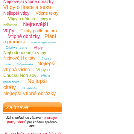
Nejnovější vtipné obrázky
Vtipy o lásce a sexu
Nejlepší vtipy
Vtipné texty
Vtipy o dětech
Vtipy o
Nejnovější
zvířatech
vtipy
Citáty podle autora
Vtipné obrázky
Přání
a přáníčka
Náhodné vtipné obrázky
Vtipy
Citáty v latině
Nejhodnocenější vtipy
Nejnovější citáty
Citáty o
Nejlepší
životě
Citáty o smutku
vtipná videa
Vtipy o
Chucku Norrisovi
Přání k
Nejlepší
narozeninám
citáty
Náhodné citáty
Nejlepší vtipné obrázky
Zajímavé:
pronájem
Užij si pořádnou zábavu -
party stanů
pro každou správnou
akci.
Vtipná trička s potiskem
Náplně
.