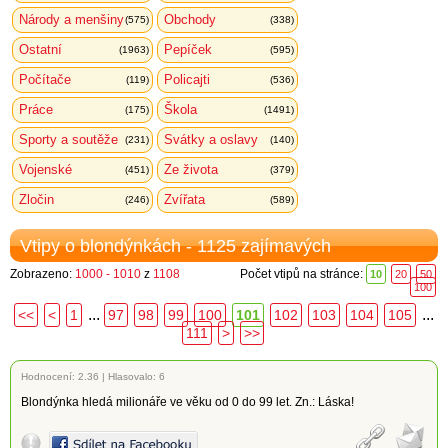
Národy a menšiny
Obchody
(575)
(338)
Ostatní
Pepíček
(1963)
(595)
Počítače
Policajti
(119)
(536)
Práce
Škola
(175)
(1491)
Sporty a soutěže
Svátky a oslavy
(231)
(140)
Vojenské
Ze života
(451)
(379)
Zločin
Zvířata
(246)
(589)
Vtipy o blondýnkách - 1125 zajímavých
Zobrazeno:
1000 - 1010
z
1108
Počet vtipů na stránce:
10
20
50
100
...
...
<<
<
1
97
98
99
100
101
102
103
104
105
111
>
>>
Hodnocení:
2.36
|
Hlasovalo: 6
Blondýnka hledá milionáře ve věku od 0 do 99 let. Zn.: Láska!