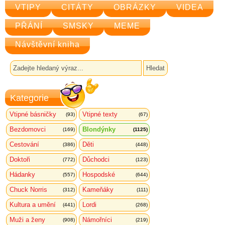
VTIPY
CITÁTY
OBRÁZKY
VIDEA
PŘÁNÍ
SMSKY
MEME
Návštěvní kniha
Kategorie
Vtipné básničky
Vtipné texty
(93)
(67)
Bezdomovci
Blondýnky
(169)
(1125)
Cestování
Děti
(386)
(448)
Doktoři
Důchodci
(772)
(123)
Hádanky
Hospodské
(557)
(644)
Chuck Norris
Kameňáky
(312)
(111)
Kultura a umění
Lordi
(441)
(268)
Muži a ženy
Námořníci
(908)
(219)