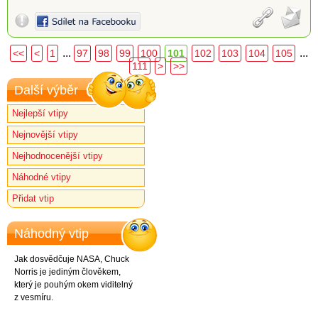
...
...
<<
<
1
97
98
99
100
101
102
103
104
105
111
>
>>
Další výběr
Nejlepší vtipy
Nejnovější vtipy
Nejhodnocenější vtipy
Náhodné vtipy
Přidat vtip
Náhodný vtip
Jak dosvědčuje NASA, Chuck
Norris je jediným člověkem,
který je pouhým okem viditelný
z vesmíru.