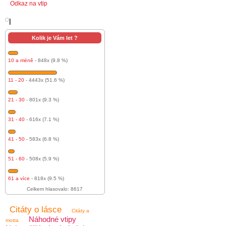
Odkaz na vtip
l
Kolik je Vám let ?
10 a méně
- 848x (9.8 %)
11 - 20
- 4443x (51.6 %)
21 - 30
- 801x (9.3 %)
31 - 40
- 616x (7.1 %)
41 - 50
- 583x (6.8 %)
51 - 60
- 508x (5.9 %)
61 a více
- 818x (9.5 %)
Celkem hlasovalo: 8617
Citáty o lásce
Citáty a
Náhodné vtipy
motta