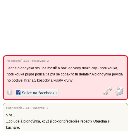
Hodnocení:
2.33
|
Hlasovalo: 2
Jedna blondynka stoji na mostě a hazi do vody dlazdicky - hodi kouka,
hodi kouka prijde policajt a pta se copak to tu delate? A blondynka povida
no podivej hranaty kosticky a kulaty kruhy!
Hodnocení:
2.33
|
Hlasovalo: 2
Víte...
...co udělá blondýnka, když jí doktor předepíše recept? Objedná si
kuchaře.