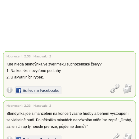
Hodnocení:
2.33
|
Hlasovalo: 2
Kde hledá blondýnka ve zverimexu suchozemské želvy?
1. Na kousku nevytřené podlahy.
2. U akvarijních rybek.
Hodnocení:
2.33
|
Hlasovalo: 2
Blondýnka jde s manželem na koncert vážné hudby a během vystoupení
se viditelně nudí. Po několika minutách nervózního vrtění se zeptá: „Drahý,
až ten chlap ty housle přeřeže, půjdeme domů?”