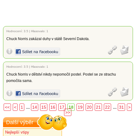
Hodnocení:
3.5
|
Hlasovalo: 1
Chuck Norris zakázal duhy v státě Severní Dakota.
Hodnocení:
3.5
|
Hlasovalo: 1
Chuck Norris v dětství nikdy nepomočil postel. Postel se ze strachu
pomočila sama.
...
...
<<
<
1
14
15
16
17
18
19
20
21
22
31
>
>>
Další výběr
Nejlepší vtipy