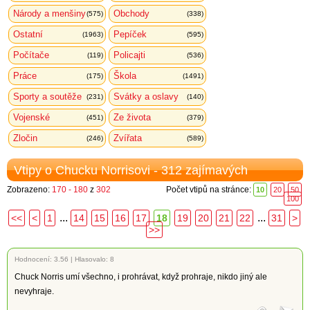
Národy a menšiny
Obchody
(575)
(338)
Ostatní
Pepíček
(1963)
(595)
Počítače
Policajti
(119)
(536)
Práce
Škola
(175)
(1491)
Sporty a soutěže
Svátky a oslavy
(231)
(140)
Vojenské
Ze života
(451)
(379)
Zločin
Zvířata
(246)
(589)
Vtipy o Chucku Norrisovi - 312 zajímavých
Zobrazeno:
170 - 180
z
302
Počet vtipů na stránce:
10
20
50
100
...
...
<<
<
1
14
15
16
17
18
19
20
21
22
31
>
>>
Hodnocení:
3.56
|
Hlasovalo: 8
Chuck Norris umí všechno, i prohrávat, když prohraje, nikdo jiný ale
nevyhraje.