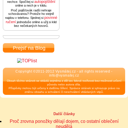
autopojištění
nechce. Spočítej si
online a nech je v klidu.
Proč pojišťovák radši nehraje
schovávanou? Protože ho stejně
povinné
najdou v telefonu. Sjednej si
ručení
jednoduše online a užij si klid
bez nečekaných hovorů.
Prejsť na Blog
Copyright ©2011-2012 Vysmátej.cz - all rights reserved -
info@vysmatej.cz
Obsah těchto stránek se skládá zejména z děl tzv. lidové tvořivosti bez možnosti určení
původu nebo autora díla.
Příspěvky mohou být určeny k dalšímu šíření. Správce stránek si vyhrazuje právo na
změnu obsahu a schválení či neschválení vkládaných vtipů.
Další články
Proč zrovna ponožky dělají dojem, co ostatní oblečení
neudělá