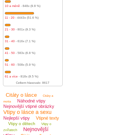
10 a méně
- 848x (9.8 %)
11 - 20
- 4443x (51.6 %)
21 - 30
- 801x (9.3 %)
31 - 40
- 616x (7.1 %)
41 - 50
- 583x (6.8 %)
51 - 60
- 508x (5.9 %)
61 a více
- 818x (9.5 %)
Celkem hlasovalo: 8617
Citáty o lásce
Citáty a
Náhodné vtipy
motta
Nejnovější vtipné obrázky
Vtipy o lásce a sexu
Nejlepší vtipy
Vtipné texty
Vtipy o dětech
Vtipy o
Nejnovější
zvířatech