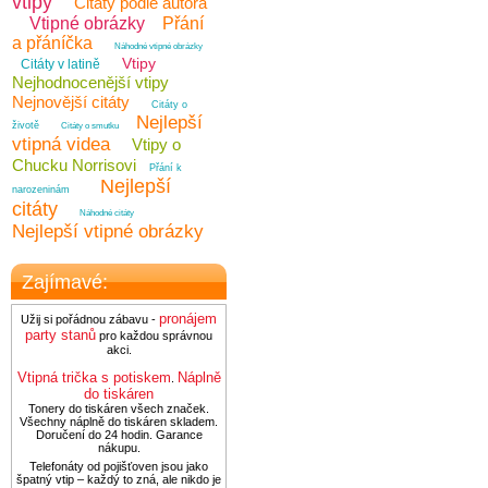
vtipy
Citáty podle autora
Vtipné obrázky
Přání
a přáníčka
Náhodné vtipné obrázky
Vtipy
Citáty v latině
Nejhodnocenější vtipy
Nejnovější citáty
Citáty o
Nejlepší
životě
Citáty o smutku
vtipná videa
Vtipy o
Chucku Norrisovi
Přání k
Nejlepší
narozeninám
citáty
Náhodné citáty
Nejlepší vtipné obrázky
Zajímavé:
pronájem
Užij si pořádnou zábavu -
party stanů
pro každou správnou
akci.
Vtipná trička s potiskem
Náplně
.
do tiskáren
Tonery do tiskáren všech značek.
Všechny náplně do tiskáren skladem.
Doručení do 24 hodin. Garance
nákupu.
Telefonáty od pojišťoven jsou jako
špatný vtip – každý to zná, ale nikdo je