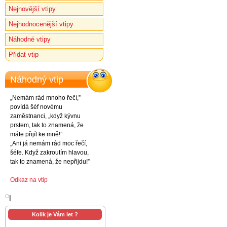
Nejnovější vtipy
Nejhodnocenější vtipy
Náhodné vtipy
Přidat vtip
Náhodný vtip
„Nemám rád mnoho řečí,”
povídá šéf novému
zaměstnanci, „když kývnu
prstem, tak to znamená, že
máte přijít ke mně!”
„Ani já nemám rád moc řečí,
šéfe. Když zakroutím hlavou,
tak to znamená, že nepřijdu!”
Odkaz na vtip
l
Kolik je Vám let ?