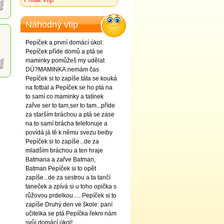
Náhodný vtip
Pepíček a první domácí úkol:
Pepíček příde domů a ptá se
maminky pomůžeš my udělat
DÚ?MAMINKA:nemám čas
Pepíček si to zapíše.táta se kouká
na fotbal a Pepíček se ho ptá na
to samí co maminky a tatínek
zařve ser to tam,ser to tam...příde
za starším bráchou a ptá se zase
na to samí brácha telefonuje a
povídá já tě k němu svezu beiby
Pepíček si to zapíše...de za
mladším bráchou a ten hraje
Batmana a zařve Batman,
Batman Pepíček si to opět
zapíše...de za sestrou a ta tančí
taneček a zpívá si u toho opička s
růžovou prdelkou..... Pepíček si to
zapíše Druhý den ve škole: paní
učitelka se ptá Pepíčka řekni nám
svůj domácí úkol!