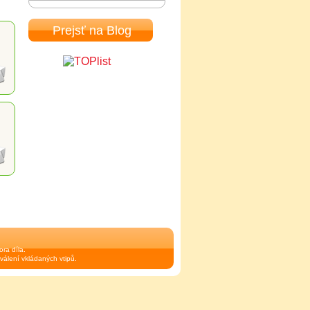
Prejsť na Blog
ra díla.
válení vkládaných vtipů.