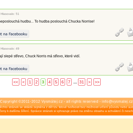
|
Hlasovalo: 51
neposlouchá hudbu... To hudba poslouchá Chucka Norrise!
|
Hlasovalo: 49
jí slepé střevo, Chuck Norris má střevo, které vidí.
...
<<
<
1
2
3
4
5
6
7
31
>
>>
Copyright ©2011-2012 Vysmátej.cz - all rights reserved - info@vysmatej.cz
ěchto stránek se skládá zejména z děl tzv. lidové tvořivosti bez možnosti určení původu nebo auto
eny k dalšímu šíření. Správce stránek si vyhrazuje právo na změnu obsahu a schválení či nesch