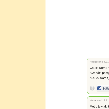
Hodnocení:
4.21
Chuck Norris n
"Granát", pomy
"Chuck Norris,"
Hodnocení:
4.21
Metro je vlak,