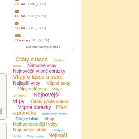
31 - 40
- 616x (7.1 %)
41 - 50
- 583x (6.8 %)
51 - 60
- 508x (5.9 %)
61 a více
- 818x (9.5 %)
Celkem hlasovalo: 8617
Citáty o lásce
Citáty a
Náhodné vtipy
motta
Nejnovější vtipné obrázky
Vtipy o lásce a sexu
Nejlepší vtipy
Vtipné texty
Vtipy o dětech
Vtipy o
Nejnovější
zvířatech
vtipy
Citáty podle autora
Vtipné obrázky
Přání
a přáníčka
Náhodné vtipné obrázky
Vtipy
Citáty v latině
Nejhodnocenější vtipy
Nejnovější citáty
Citáty o
Nejlepší
životě
Citáty o smutku