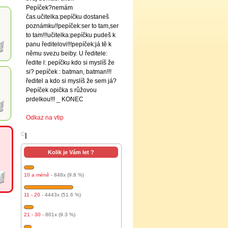
Pepíček?nemám
čas.učitelka:pepíčku dostaneš
poznámku!!pepíček:ser to tam,ser
to tam!!!učitelka:pepíčku pudeš k
panu ředitelovi!!!pepíček:já tě k
němu svezu beiby. U ředitele:
ředite l: pepíčku kdo si myslíš že
si? pepíček : batman, batman!!!
ředitel a kdo si myslíš že sem já?
Pepíček opička s růžovou
prdelkou!!! _ KONEC
Odkaz na vtip
l
Kolik je Vám let ?
10 a méně
- 848x (9.8 %)
11 - 20
- 4443x (51.6 %)
21 - 30
- 801x (9.3 %)