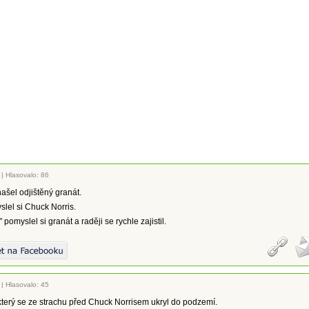
|
Hlasovalo: 86
ašel odjištěný granát.
slel si Chuck Norris.
 pomyslel si granát a raději se rychle zajistil.
|
Hlasovalo: 45
 který se ze strachu před Chuck Norrisem ukryl do podzemí.