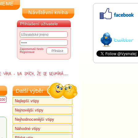
MEME
Návštěvní kniha
Přihlášení uživatele
Zapomenuté heslo
Registrovat
Další výběr
100
Nejlepší vtipy
Nejnovější vtipy
Nejhodnocenější vtipy
Náhodné vtipy
Přidat vtip