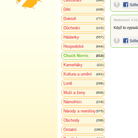
Cestování
(386)
Děti
(448)
Doktoři
(772)
Hodnocení:
4.21
Důchodci
Když to vypadá
(123)
Hádanky
(557)
Hospodské
(644)
Chuck Norris
(312)
Kameňáky
(111)
Kultura a umění
(441)
Lordi
(268)
Muži a ženy
(908)
Námořníci
(219)
Národy a menšiny
(575)
Obchody
(338)
Ostatní
(1963)