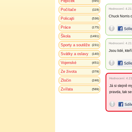
Pepíček
(595)
Hodnocení:
4.21
Počítače
(119)
Chuck Norris 
Policajti
(536)
Práce
(175)
Škola
(1491)
Hodnocení:
4.21
Sporty a soutěže
(231)
Jsou lidé, kte
Svátky a oslavy
(140)
Vojenské
(451)
Ze života
(379)
Hodnocení:
4.2
Zločin
(246)
Já si stejně m
Zvířata
(589)
pravda, tak se