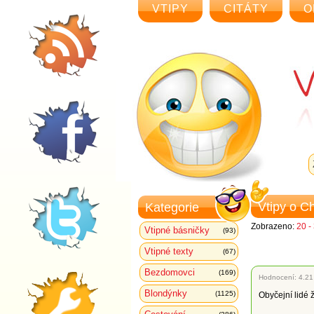
VTIPY
CITÁTY
O
Vtipy o C
Kategorie
Zobrazeno:
20 -
Vtipné básničky
(93)
Vtipné texty
(67)
Bezdomovci
(169)
Hodnocení:
4.21
Blondýnky
(1125)
Obyčejní lidé 