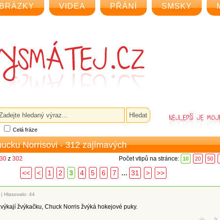
BRÁZKY
VIDEA
PŘÁNÍ
SMSKY
Celá fráze
hucku Norrisovi - 312 zajímavých
 30
z
302
Počet vtipů na stránce:
10
20
50
...
<<
<
1
2
3
4
5
6
7
31
>
>>
|
Hlasovalo: 44
žvýkají žvýkačku, Chuck Norris žvýká hokejové puky.