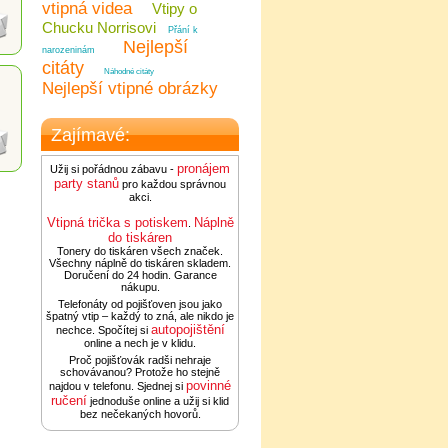
vtipná videa
Vtipy o
Chucku Norrisovi
Přání k
Nejlepší
narozeninám
citáty
Náhodné citáty
Nejlepší vtipné obrázky
Zajímavé:
pronájem
Užij si pořádnou zábavu -
party stanů
pro každou správnou
akci.
Vtipná trička s potiskem
Náplně
.
do tiskáren
Tonery do tiskáren všech značek.
Všechny náplně do tiskáren skladem.
Doručení do 24 hodin. Garance
nákupu.
Telefonáty od pojišťoven jsou jako
špatný vtip – každý to zná, ale nikdo je
autopojištění
nechce. Spočítej si
online a nech je v klidu.
Proč pojišťovák radši nehraje
schovávanou? Protože ho stejně
povinné
najdou v telefonu. Sjednej si
ručení
jednoduše online a užij si klid
bez nečekaných hovorů.