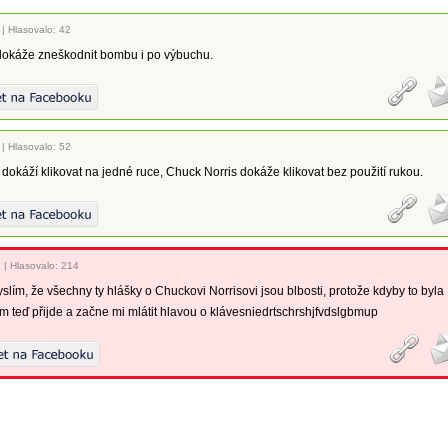
|
Hlasovalo: 42
dokáže zneškodnit bombu i po výbuchu.
|
Hlasovalo: 52
ří dokáží klikovat na jedné ruce, Chuck Norris dokáže klikovat bez použití rukou.
1
|
Hlasovalo: 214
yslím, že všechny ty hlášky o Chuckovi Norrisovi jsou blbosti, protože kdyby to byla
m teď přijde a začne mi mlátit hlavou o klávesniedrtschrshjfvdslgbmup