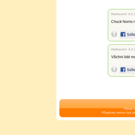
Hodnocení:
4.2
Chuck Norris 
Hodnocení:
4.2
Všichni lidé ma
Obsah t
Příspěvky mohou být urč