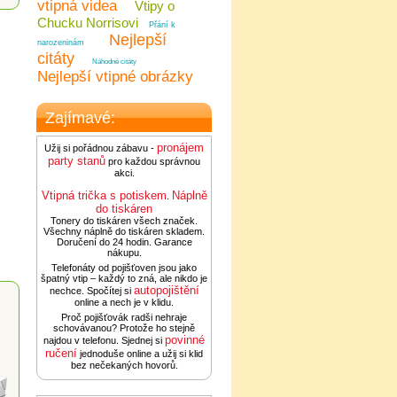
vtipná videa
Vtipy o
Chucku Norrisovi
Přání k
Nejlepší
narozeninám
citáty
Náhodné citáty
Nejlepší vtipné obrázky
Zajímavé:
pronájem
Užij si pořádnou zábavu -
party stanů
pro každou správnou
akci.
Vtipná trička s potiskem
Náplně
.
do tiskáren
Tonery do tiskáren všech značek.
Všechny náplně do tiskáren skladem.
Doručení do 24 hodin. Garance
nákupu.
Telefonáty od pojišťoven jsou jako
špatný vtip – každý to zná, ale nikdo je
autopojištění
nechce. Spočítej si
online a nech je v klidu.
Proč pojišťovák radši nehraje
schovávanou? Protože ho stejně
povinné
najdou v telefonu. Sjednej si
ručení
jednoduše online a užij si klid
bez nečekaných hovorů.