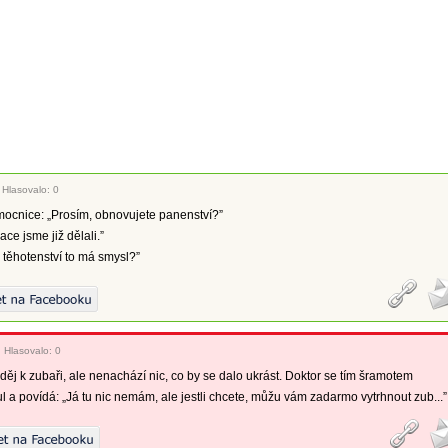
|
Hlasovalo: 0
mocnice: „Prosím, obnovujete panenství?”
ace jsme již dělali.”
i těhotenství to má smysl?”
|
Hlasovalo: 0
děj k zubaři, ale nenachází nic, co by se dalo ukrást. Doktor se tím šramotem
ul a povídá: „Já tu nic nemám, ale jestli chcete, můžu vám zadarmo vytrhnout zub...”