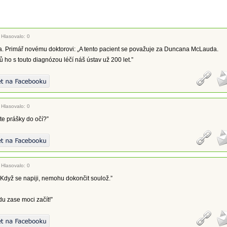
|
Hlasovalo: 0
ta. Primář novému doktorovi: „A tento pacient se považuje za Duncana McLauda.
ho s touto diagnózou léčí náš ústav už 200 let.”
|
Hlasovalo: 0
te prášky do očí?”
|
Hlasovalo: 0
„Když se napiji, nemohu dokončit soulož.”
du zase moci začít!”