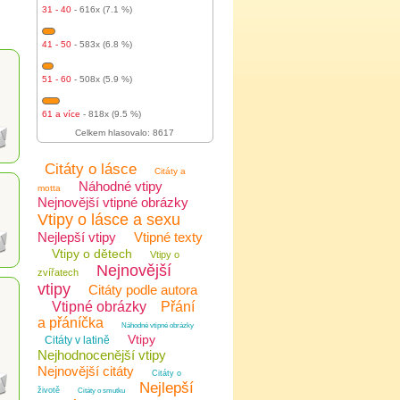
31 - 40
- 616x (7.1 %)
41 - 50
- 583x (6.8 %)
51 - 60
- 508x (5.9 %)
61 a více
- 818x (9.5 %)
Celkem hlasovalo: 8617
Citáty o lásce
Citáty a
Náhodné vtipy
motta
Nejnovější vtipné obrázky
Vtipy o lásce a sexu
Nejlepší vtipy
Vtipné texty
Vtipy o dětech
Vtipy o
Nejnovější
zvířatech
vtipy
Citáty podle autora
Vtipné obrázky
Přání
a přáníčka
Náhodné vtipné obrázky
Vtipy
Citáty v latině
Nejhodnocenější vtipy
Nejnovější citáty
Citáty o
Nejlepší
životě
Citáty o smutku