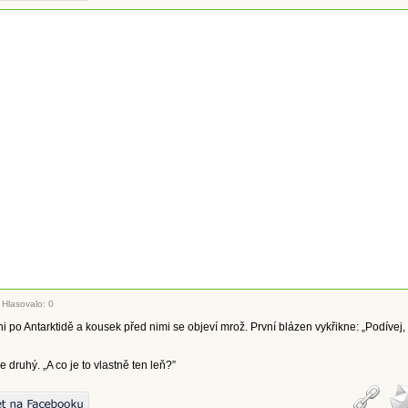
|
Hlasovalo: 0
i po Antarktidě a kousek před nimi se objeví mrož. První blázen vykřikne: „Podívej,
e druhý. „A co je to vlastně ten leň?”