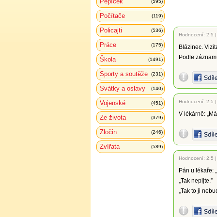
Pepíček
(595)
Počítače
(119)
Policajti
(536)
Hodnocení:
2.5
Práce
(175)
Blázinec. Vizi
Podle záznamů 
Škola
(1491)
Sporty a soutěže
(231)
Svátky a oslavy
(140)
Hodnocení:
2.5
Vojenské
(451)
V lékárně: „Má
Ze života
(379)
Zločin
(246)
Zvířata
(589)
Hodnocení:
2.5
Pán u lékaře: 
„Tak nepijte.”
„Tak to ji nebu