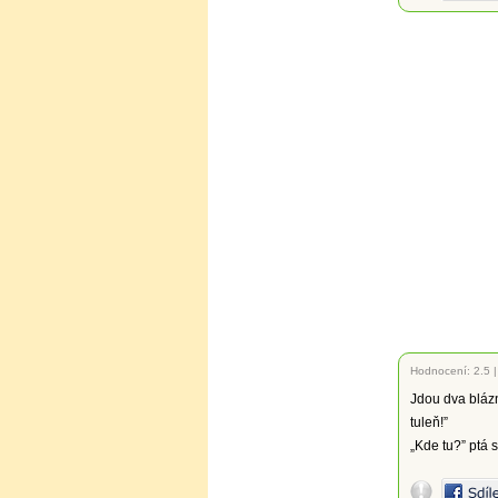
Hodnocení:
2.5
Jdou dva blázn
tuleň!”
„Kde tu?” ptá s