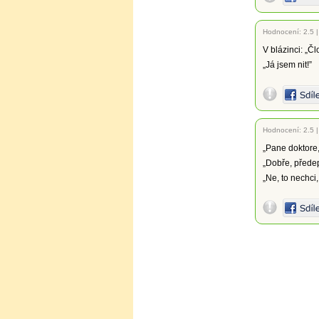
Hodnocení:
2.5
V blázinci: „Č
„Já jsem nit!”
Hodnocení:
2.5
„Pane doktore,
„Dobře, předep
„Ne, to nechci