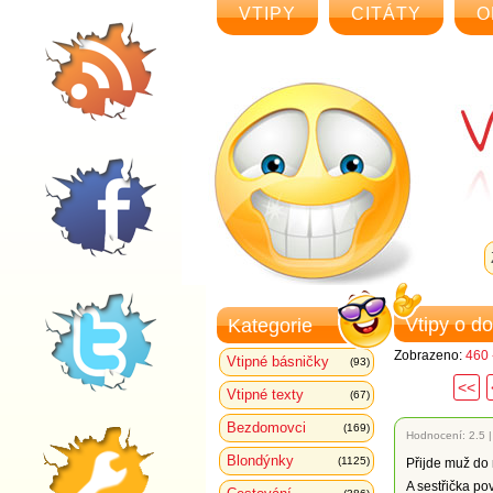
VTIPY
CITÁTY
O
Vtipy o d
Kategorie
Zobrazeno:
460 
Vtipné básničky
(93)
<<
Vtipné texty
(67)
Bezdomovci
(169)
Hodnocení:
2.5
Blondýnky
(1125)
Přijde muž do 
A sestřička pov