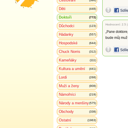
Cestování
(386)
Děti
(448)
Doktoři
(772)
Hodnocení:
2.5
Důchodci
(123)
„Pane doktore,
Hádanky
(557)
bude můj muž 
Hospodské
(644)
Chuck Norris
(312)
Kameňáky
(111)
Kultura a umění
(441)
Lordi
(268)
Muži a ženy
(908)
Námořníci
(219)
Národy a menšiny
(575)
Obchody
(338)
Ostatní
(1963)