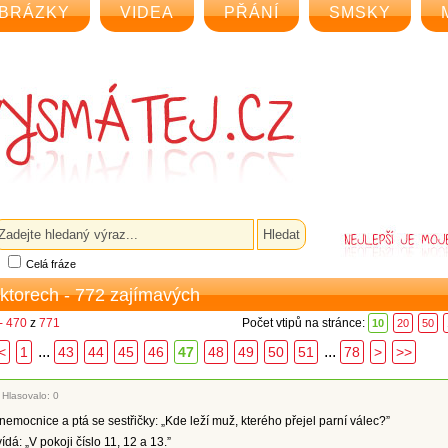
BRÁZKY
VIDEA
PŘÁNÍ
SMSKY
Celá fráze
oktorech - 772 zajímavých
- 470
z
771
Počet vtipů na stránce:
10
20
50
...
...
<
1
43
44
45
46
47
48
49
50
51
78
>
>>
|
Hlasovalo: 0
nemocnice a ptá se sestřičky: „Kde leží muž, kterého přejel parní válec?”
ídá: „V pokoji číslo 11, 12 a 13.”