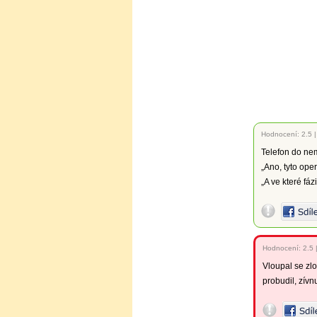
Hodnocení:
2.5
Telefon do ne
„Ano, tyto oper
„A ve které fáz
Hodnocení:
2.5
Vloupal se zlo
probudil, zívn