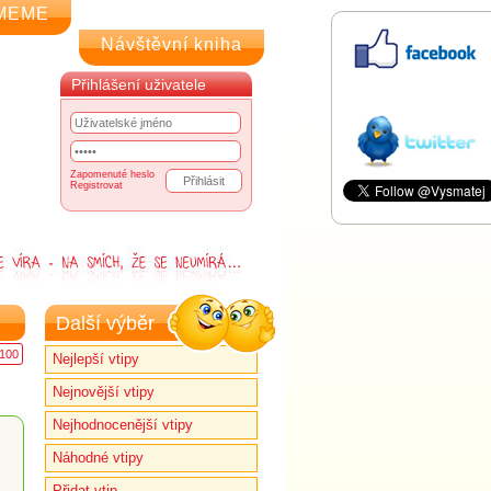
MEME
Návštěvní kniha
Přihlášení uživatele
Zapomenuté heslo
Registrovat
Další výběr
100
Nejlepší vtipy
Nejnovější vtipy
Nejhodnocenější vtipy
Náhodné vtipy
Přidat vtip