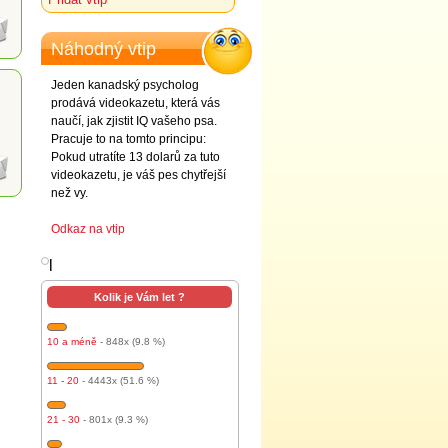
Náhodný vtip
Jeden kanadský psycholog
prodává videokazetu, která vás
naučí, jak zjistit IQ vašeho psa.
Pracuje to na tomto principu:
Pokud utratíte 13 dolarů za tuto
videokazetu, je váš pes chytřejší
než vy.
Odkaz na vtip
l
Kolik je Vám let ?
10 a méně
- 848x (9.8 %)
11 - 20
- 4443x (51.6 %)
21 - 30
- 801x (9.3 %)