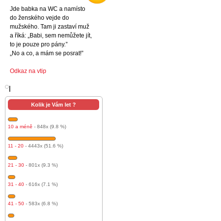
Jde babka na WC a namísto
do ženského vejde do
mužského. Tam ji zastaví muž
a říká: „Babi, sem nemůžete jít,
to je pouze pro pány.”
„No a co, a mám se posrat!”
Odkaz na vtip
l
Kolik je Vám let ?
10 a méně
- 848x (9.8 %)
11 - 20
- 4443x (51.6 %)
21 - 30
- 801x (9.3 %)
31 - 40
- 616x (7.1 %)
41 - 50
- 583x (6.8 %)