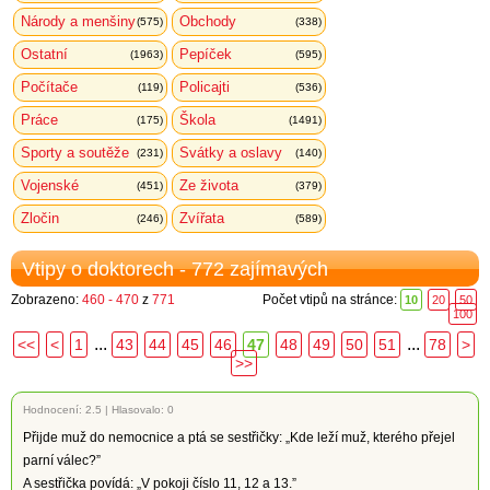
Národy a menšiny
Obchody
(575)
(338)
Ostatní
Pepíček
(1963)
(595)
Počítače
Policajti
(119)
(536)
Práce
Škola
(175)
(1491)
Sporty a soutěže
Svátky a oslavy
(231)
(140)
Vojenské
Ze života
(451)
(379)
Zločin
Zvířata
(246)
(589)
Vtipy o doktorech - 772 zajímavých
Zobrazeno:
460 - 470
z
771
Počet vtipů na stránce:
10
20
50
100
...
...
<<
<
1
43
44
45
46
47
48
49
50
51
78
>
>>
Hodnocení:
2.5
|
Hlasovalo: 0
Přijde muž do nemocnice a ptá se sestřičky: „Kde leží muž, kterého přejel
parní válec?”
A sestřička povídá: „V pokoji číslo 11, 12 a 13.”