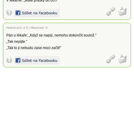
V lékárně: „Máte prášky do očí?”
Hodnocení:
2.5
|
Hlasovalo: 0
Pán u lékaře: „Když se napiji, nemohu dokončit soulož.”
„Tak nepijte.”
„Tak to ji nebudu zase moci začít!”