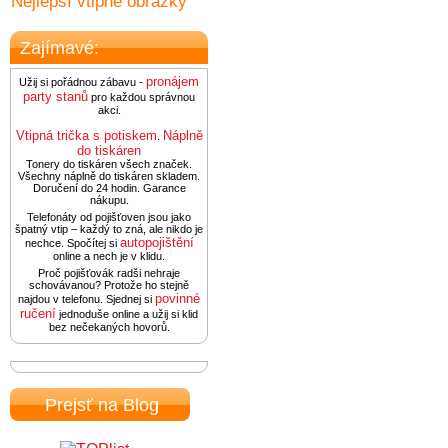
Nejlepší vtipné obrázky
Zajímavé:
pronájem
Užij si pořádnou zábavu -
party stanů
pro každou správnou
akci.
Vtipná trička s potiskem
Náplně
.
do tiskáren
Tonery do tiskáren všech značek.
Všechny náplně do tiskáren skladem.
Doručení do 24 hodin. Garance
nákupu.
Telefonáty od pojišťoven jsou jako
špatný vtip – každý to zná, ale nikdo je
autopojištění
nechce. Spočítej si
online a nech je v klidu.
Proč pojišťovák radši nehraje
schovávanou? Protože ho stejně
povinné
najdou v telefonu. Sjednej si
ručení
jednoduše online a užij si klid
bez nečekaných hovorů.
Prejsť na Blog