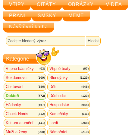
VTIPY
CITÁTY
OBRÁZKY
VIDEA
PŘÁNÍ
SMSKY
MEME
Návštěvní kniha
Kategorie
Vtipné básničky
Vtipné texty
(93)
(67)
Bezdomovci
Blondýnky
(169)
(1125)
Cestování
Děti
(386)
(448)
Doktoři
Důchodci
(772)
(123)
Hádanky
Hospodské
(557)
(644)
Chuck Norris
Kameňáky
(312)
(111)
Kultura a umění
Lordi
(441)
(268)
Muži a ženy
Námořníci
(908)
(219)