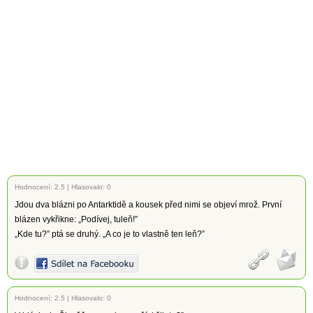
Hodnocení:
2.5
|
Hlasovalo: 0
Jdou dva blázni po Antarktidě a kousek před nimi se objeví mrož. První
blázen vykřikne: „Podívej, tuleň!”
„Kde tu?” ptá se druhý. „A co je to vlastně ten leň?”
Hodnocení:
2.5
|
Hlasovalo: 0