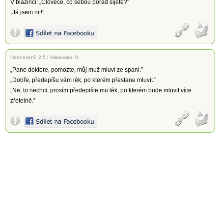
V blázinci: „Člověče, co sebou pořád šijete?”
„Já jsem nit!”
Hodnocení:
2.5
|
Hlasovalo: 0
„Pane doktore, pomozte, můj muž mluví ze spaní.”
„Dobře, předepíšu vám lék, po kterém přestane mluvit.”
„Ne, to nechci, prosím předepište mu lék, po kterém bude mluvit více
zřetelně.”