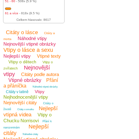
51 - 60
- 508x (5.9 %)
61 a více
- 818x (9.5 %)
Celkem hlasovalo: 8617
Citáty o lásce
Citáty a
Náhodné vtipy
motta
Nejnovější vtipné obrázky
Vtipy o lásce a sexu
Nejlepší vtipy
Vtipné texty
Vtipy o dětech
Vtipy o
Nejnovější
zvířatech
vtipy
Citáty podle autora
Vtipné obrázky
Přání
a přáníčka
Náhodné vtipné obrázky
Vtipy
Citáty v latině
Nejhodnocenější vtipy
Nejnovější citáty
Citáty o
Nejlepší
životě
Citáty o smutku
vtipná videa
Vtipy o
Chucku Norrisovi
Přání k
Nejlepší
narozeninám
citáty
Náhodné citáty