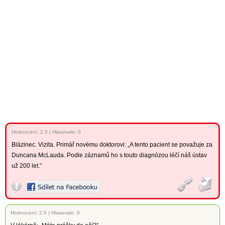
Hodnocení:
2.5
|
Hlasovalo: 0
Blázinec. Vizita. Primář novému doktorovi: „A tento pacient se považuje za
Duncana McLauda. Podle záznamů ho s touto diagnózou léčí náš ústav
už 200 let.”
Hodnocení:
2.5
|
Hlasovalo: 0