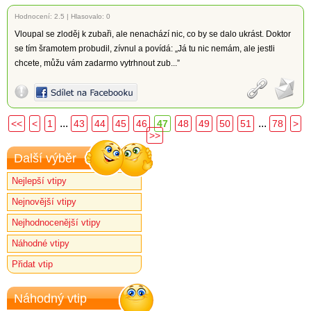
Hodnocení:
2.5
|
Hlasovalo: 0
Vloupal se zloděj k zubaři, ale nenachází nic, co by se dalo ukrást. Doktor
se tím šramotem probudil, zívnul a povídá: „Já tu nic nemám, ale jestli
chcete, můžu vám zadarmo vytrhnout zub...”
...
...
<<
<
1
43
44
45
46
47
48
49
50
51
78
>
>>
Další výběr
Nejlepší vtipy
Nejnovější vtipy
Nejhodnocenější vtipy
Náhodné vtipy
Přidat vtip
Náhodný vtip