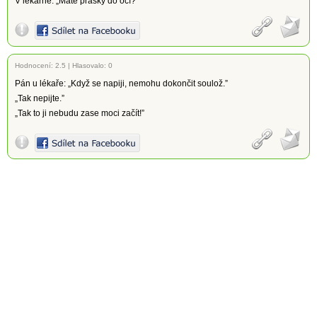
V lékárně: „Máte prášky do očí?”
Hodnocení:
2.5
|
Hlasovalo: 0
Pán u lékaře: „Když se napiji, nemohu dokončit soulož.”
„Tak nepijte.”
„Tak to ji nebudu zase moci začít!”