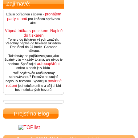
Zajímavé:
pronájem
Užij si pořádnou zábavu -
party stanů
pro každou správnou
akci.
Vtipná trička s potiskem
Náplně
.
do tiskáren
Tonery do tiskáren všech značek.
Všechny náplně do tiskáren skladem.
Doručení do 24 hodin. Garance
nákupu.
Telefonáty od pojišťoven jsou jako
špatný vtip – každý to zná, ale nikdo je
autopojištění
nechce. Spočítej si
online a nech je v klidu.
Proč pojišťovák radši nehraje
schovávanou? Protože ho stejně
povinné
najdou v telefonu. Sjednej si
ručení
jednoduše online a užij si klid
bez nečekaných hovorů.
Prejsť na Blog