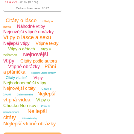
61 a více
- 818x (9.5 %)
Celkem hlasovalo: 8617
Citáty o lásce
Citáty a
Náhodné vtipy
motta
Nejnovější vtipné obrázky
Vtipy o lásce a sexu
Nejlepší vtipy
Vtipné texty
Vtipy o dětech
Vtipy o
Nejnovější
zvířatech
vtipy
Citáty podle autora
Vtipné obrázky
Přání
a přáníčka
Náhodné vtipné obrázky
Vtipy
Citáty v latině
Nejhodnocenější vtipy
Nejnovější citáty
Citáty o
Nejlepší
životě
Citáty o smutku
vtipná videa
Vtipy o
Chucku Norrisovi
Přání k
Nejlepší
narozeninám
citáty
Náhodné citáty
Nejlepší vtipné obrázky