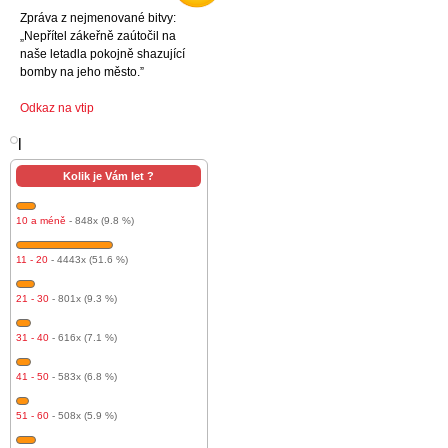
Zpráva z nejmenované bitvy:
„Nepřítel zákeřně zaútočil na
naše letadla pokojně shazující
bomby na jeho město.”
Odkaz na vtip
l
Kolik je Vám let ?
10 a méně
- 848x (9.8 %)
11 - 20
- 4443x (51.6 %)
21 - 30
- 801x (9.3 %)
31 - 40
- 616x (7.1 %)
41 - 50
- 583x (6.8 %)
51 - 60
- 508x (5.9 %)