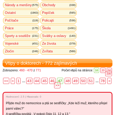
Národy a menšiny
Obchody
(575)
(338)
Ostatní
Pepíček
(1963)
(595)
Počítače
Policajti
(119)
(536)
Práce
Škola
(175)
(1491)
Sporty a soutěže
Svátky a oslavy
(231)
(140)
Vojenské
Ze života
(451)
(379)
Zločin
Zvířata
(246)
(589)
Vtipy o doktorech - 772 zajímavých
Zobrazeno:
460 - 470
z
771
Počet vtipů na stránce:
10
20
50
100
...
...
<<
<
1
43
44
45
46
47
48
49
50
51
78
>
>>
Hodnocení:
2.5
|
Hlasovalo: 0
Přijde muž do nemocnice a ptá se sestřičky: „Kde leží muž, kterého přejel
parní válec?”
A sestřička povídá: „V pokoji číslo 11, 12 a 13.”