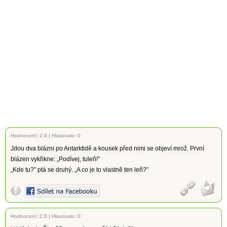
Hodnocení:
2.5
|
Hlasovalo: 0
Jdou dva blázni po Antarktidě a kousek před nimi se objeví mrož. První
blázen vykřikne: „Podívej, tuleň!”
„Kde tu?” ptá se druhý. „A co je to vlastně ten leň?”
Hodnocení:
2.5
|
Hlasovalo: 0