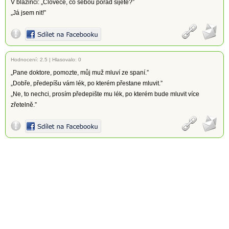
V blázinci: „Člověče, co sebou pořád šijete?”
„Já jsem nit!”
Hodnocení:
2.5
|
Hlasovalo: 0
„Pane doktore, pomozte, můj muž mluví ze spaní.”
„Dobře, předepíšu vám lék, po kterém přestane mluvit.”
„Ne, to nechci, prosím předepište mu lék, po kterém bude mluvit více
zřetelně.”