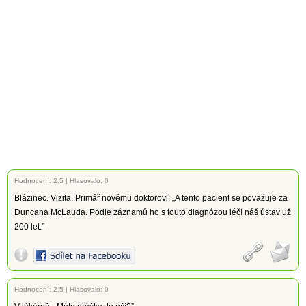
Hodnocení:
2.5
|
Hlasovalo: 0
Blázinec. Vizita. Primář novému doktorovi: „A tento pacient se považuje za
Duncana McLauda. Podle záznamů ho s touto diagnózou léčí náš ústav už
200 let.”
Hodnocení:
2.5
|
Hlasovalo: 0