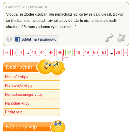
Hodnocení:
2.5
|
Hlasovalo: 0
Vloupal se zloděj k zubaři, ale nenachází nic, co by se dalo ukrást. Doktor
se tím šramotem probudil, zívnul a povídá: „Já tu nic nemám, ale jestli
chcete, můžu vám zadarmo vytrhnout zub...”
...
...
<<
<
1
43
44
45
46
47
48
49
50
51
78
>
>>
Další výběr
Nejlepší vtipy
Nejnovější vtipy
Nejhodnocenější vtipy
Náhodné vtipy
Přidat vtip
Náhodný vtip