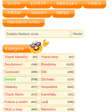
VTIPY
CITÁTY
OBRÁZKY
VIDEA
PŘÁNÍ
SMSKY
MEME
Návštěvní kniha
Kategorie
Vtipné básničky
Vtipné texty
(93)
(67)
Bezdomovci
Blondýnky
(169)
(1125)
Cestování
Děti
(386)
(448)
Doktoři
Důchodci
(772)
(123)
Hádanky
Hospodské
(557)
(644)
Chuck Norris
Kameňáky
(312)
(111)
Kultura a umění
Lordi
(441)
(268)
Muži a ženy
Námořníci
(908)
(219)