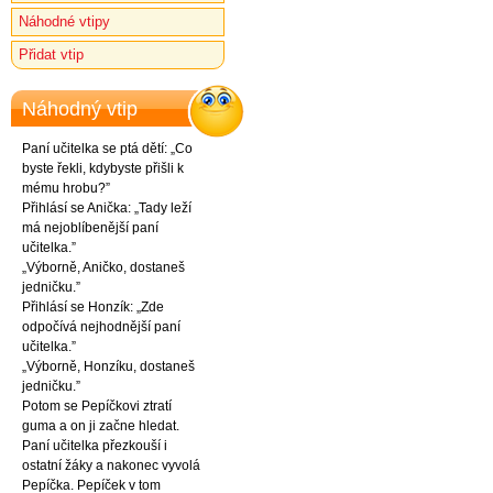
Náhodné vtipy
Přidat vtip
Náhodný vtip
Paní učitelka se ptá dětí: „Co
byste řekli, kdybyste přišli k
mému hrobu?”
Přihlásí se Anička: „Tady leží
má nejoblíbenější paní
učitelka.”
„Výborně, Aničko, dostaneš
jedničku.”
Přihlásí se Honzík: „Zde
odpočívá nejhodnější paní
učitelka.”
„Výborně, Honzíku, dostaneš
jedničku.”
Potom se Pepíčkovi ztratí
guma a on ji začne hledat.
Paní učitelka přezkouší i
ostatní žáky a nakonec vyvolá
Pepíčka. Pepíček v tom