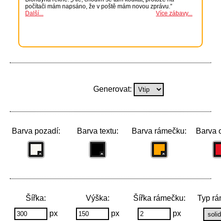
Generovat:
Barva pozadí:
Barva textu:
Barva rámečku:
Barva 
Šířka:
Výška:
Šířka rámečku:
Typ rá
px
px
px