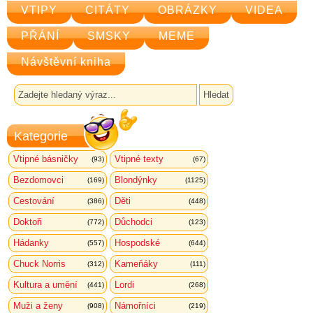
VTIPY
CITÁTY
OBRÁZKY
VIDEA
PŘÁNÍ
SMSKY
MEME
Návštěvní kniha
Kategorie
Vtipné básničky
Vtipné texty
(93)
(67)
Bezdomovci
Blondýnky
(169)
(1125)
Cestování
Děti
(386)
(448)
Doktoři
Důchodci
(772)
(123)
Hádanky
Hospodské
(557)
(644)
Chuck Norris
Kameňáky
(312)
(111)
Kultura a umění
Lordi
(441)
(268)
Muži a ženy
Námořníci
(908)
(219)