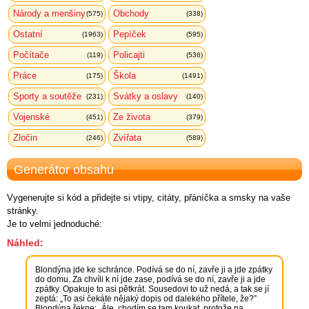
Národy a menšiny
Obchody
(575)
(338)
Ostatní
Pepíček
(1963)
(595)
Počítače
Policajti
(119)
(536)
Práce
Škola
(175)
(1491)
Sporty a soutěže
Svátky a oslavy
(231)
(140)
Vojenské
Ze života
(451)
(379)
Zločin
Zvířata
(246)
(589)
Generátor obsahu
Vygenerujte si kód a přidejte si vtipy, citáty, přáníčka a smsky na vaše
stránky.
Je to velmi jednoduché:
Náhled: