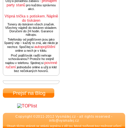
pronájem
Užij si pořádnou zábavu -
party stanů
pro každou správnou
akci.
Vtipná trička s potiskem
Náplně
.
do tiskáren
Tonery do tiskáren všech značek.
Všechny náplně do tiskáren skladem.
Doručení do 24 hodin. Garance
nákupu.
Telefonáty od pojišťoven jsou jako
špatný vtip – každý to zná, ale nikdo je
autopojištění
nechce. Spočítej si
online a nech je v klidu.
Proč pojišťovák radši nehraje
schovávanou? Protože ho stejně
povinné
najdou v telefonu. Sjednej si
ručení
jednoduše online a užij si klid
bez nečekaných hovorů.
Prejsť na Blog
Copyright ©2011-2012 Vysmátej.cz - all rights reserved -
info@vysmatej.cz
Obsah těchto stránek se skládá zejména z děl tzv. lidové tvořivosti bez možnosti určení