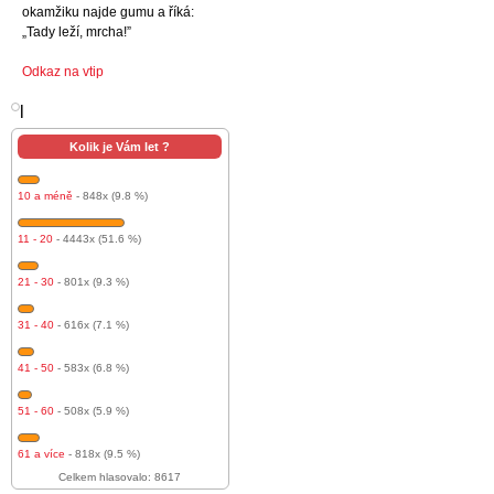
okamžiku najde gumu a říká:
„Tady leží, mrcha!”
Odkaz na vtip
l
Kolik je Vám let ?
10 a méně
- 848x (9.8 %)
11 - 20
- 4443x (51.6 %)
21 - 30
- 801x (9.3 %)
31 - 40
- 616x (7.1 %)
41 - 50
- 583x (6.8 %)
51 - 60
- 508x (5.9 %)
61 a více
- 818x (9.5 %)
Celkem hlasovalo: 8617