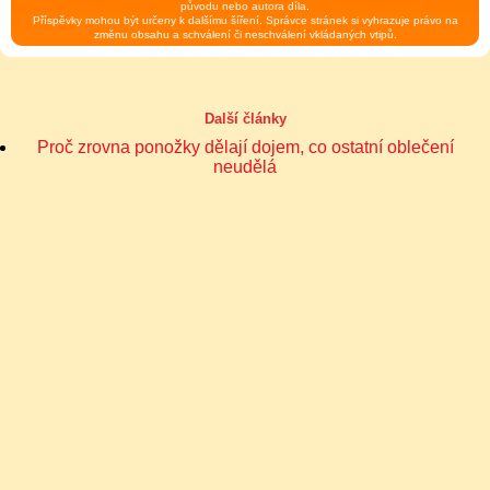
původu nebo autora díla.
Příspěvky mohou být určeny k dalšímu šíření. Správce stránek si vyhrazuje právo na
změnu obsahu a schválení či neschválení vkládaných vtipů.
Další články
Proč zrovna ponožky dělají dojem, co ostatní oblečení
neudělá