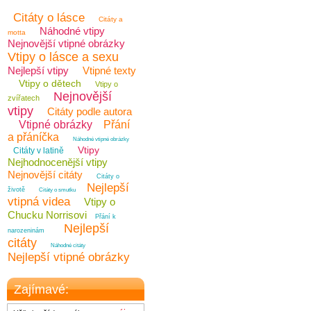
Citáty o lásce
Citáty a
Náhodné vtipy
motta
Nejnovější vtipné obrázky
Vtipy o lásce a sexu
Nejlepší vtipy
Vtipné texty
Vtipy o dětech
Vtipy o
Nejnovější
zvířatech
vtipy
Citáty podle autora
Vtipné obrázky
Přání
a přáníčka
Náhodné vtipné obrázky
Vtipy
Citáty v latině
Nejhodnocenější vtipy
Nejnovější citáty
Citáty o
Nejlepší
životě
Citáty o smutku
vtipná videa
Vtipy o
Chucku Norrisovi
Přání k
Nejlepší
narozeninám
citáty
Náhodné citáty
Nejlepší vtipné obrázky
Zajímavé: