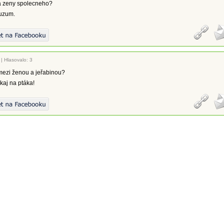
a zeny spolecneho?
uzum.
|
Hlasovalo: 3
 mezi ženou a jeřabinou?
kaj na ptáka!