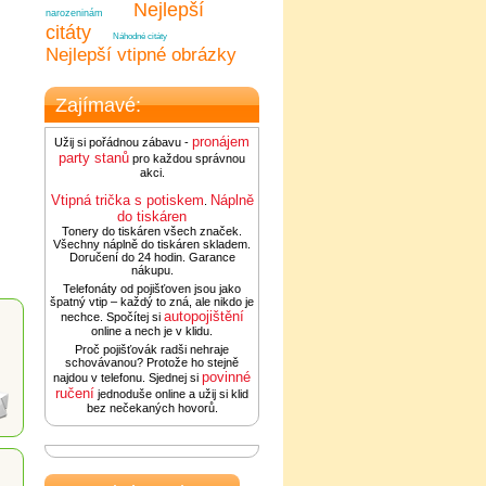
Nejlepší
narozeninám
citáty
Náhodné citáty
Nejlepší vtipné obrázky
Zajímavé:
pronájem
Užij si pořádnou zábavu -
party stanů
pro každou správnou
akci.
Vtipná trička s potiskem
Náplně
.
do tiskáren
Tonery do tiskáren všech značek.
Všechny náplně do tiskáren skladem.
Doručení do 24 hodin. Garance
nákupu.
Telefonáty od pojišťoven jsou jako
špatný vtip – každý to zná, ale nikdo je
autopojištění
nechce. Spočítej si
online a nech je v klidu.
Proč pojišťovák radši nehraje
schovávanou? Protože ho stejně
povinné
najdou v telefonu. Sjednej si
ručení
jednoduše online a užij si klid
bez nečekaných hovorů.