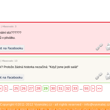
8
|
Hlasovalo: 3
mální sliz??????
 v plivátku.
|
Hlasovalo: 13
ol? Protože žádná historka nezačíná: "Když jsme jedli salát"
...
...
<
1
25
26
27
28
29
30
31
32
33
55
>
>>
Copyright ©2011-2012 Vysmátej.cz - all rights reserved - info@vysmatej.cz
ěchto stránek se skládá zejména z děl tzv. lidové tvořivosti bez možnosti určení původu nebo auto