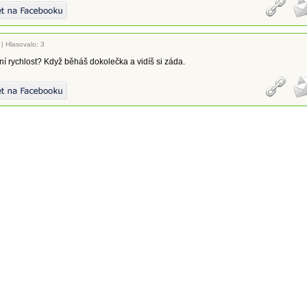
|
Hlasovalo: 3
í rychlost? Když běháš dokolečka a vidíš si záda.