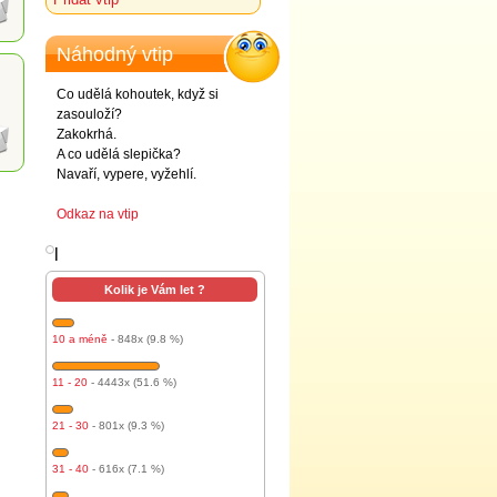
Náhodný vtip
Co udělá kohoutek, když si
zasouloží?
Zakokrhá.
A co udělá slepička?
Navaří, vypere, vyžehlí.
Odkaz na vtip
l
Kolik je Vám let ?
10 a méně
- 848x (9.8 %)
11 - 20
- 4443x (51.6 %)
21 - 30
- 801x (9.3 %)
31 - 40
- 616x (7.1 %)