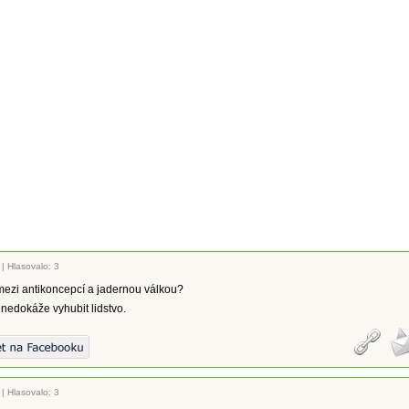
|
Hlasovalo: 3
 mezi antikoncepcí a jadernou válkou?
nedokáže vyhubit lidstvo.
|
Hlasovalo: 3