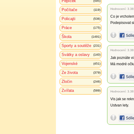
Pepíček
(595)
Hodnocení:
3.38
Počítače
(119)
Co je vrcholem
Policajti
(536)
Podepisovat si
Práce
(175)
Škola
(1491)
Sporty a soutěže
(231)
Hodnocení:
3.38
Svátky a oslavy
(140)
Jak poznáte vi
Vojenské
(451)
Má modré očka
Ze života
(379)
Zločin
(246)
Zvířata
(589)
Hodnocení:
3.38
Vis jak se re
Ustvan lety.