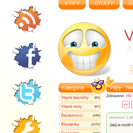
VTIPY
CITÁTY
O
Vtipy - h
Kategorie
Zobrazeno:
280 
Vtipné básničky
(93)
<<
Vtipné texty
(67)
Bezdomovci
(169)
Hodnocení:
3.38
Blondýnky
(1125)
Jaký je rozdí