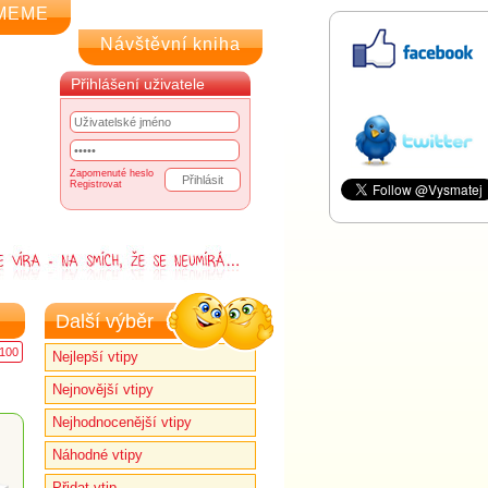
MEME
Návštěvní kniha
Přihlášení uživatele
Zapomenuté heslo
Registrovat
Další výběr
100
Nejlepší vtipy
Nejnovější vtipy
Nejhodnocenější vtipy
Náhodné vtipy
Přidat vtip