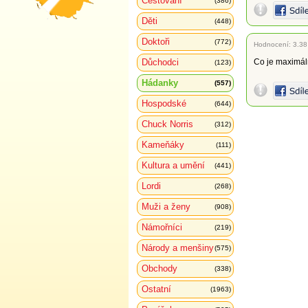
Cestování
(386)
Děti
(448)
Doktoři
(772)
Hodnocení:
3.38
Důchodci
Co je maximáln
(123)
Hádanky
(557)
Hospodské
(644)
Chuck Norris
(312)
Kameňáky
(111)
Kultura a umění
(441)
Lordi
(268)
Muži a ženy
(908)
Námořníci
(219)
Národy a menšiny
(575)
Obchody
(338)
Ostatní
(1963)