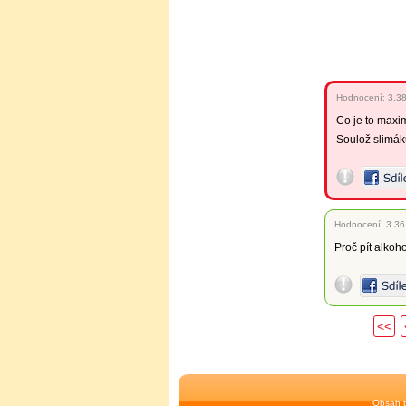
Hodnocení:
3.3
Co je to maxi
Soulož slimáků
Hodnocení:
3.36
Proč pít alkoh
<<
Obsah t