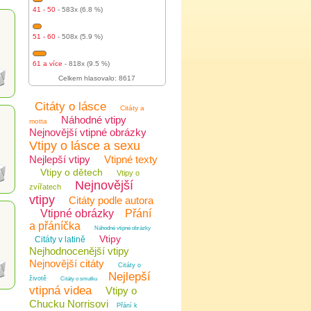
41 - 50
- 583x (6.8 %)
51 - 60
- 508x (5.9 %)
61 a více
- 818x (9.5 %)
Celkem hlasovalo: 8617
Citáty o lásce
Citáty a
Náhodné vtipy
motta
Nejnovější vtipné obrázky
Vtipy o lásce a sexu
Nejlepší vtipy
Vtipné texty
Vtipy o dětech
Vtipy o
Nejnovější
zvířatech
vtipy
Citáty podle autora
Vtipné obrázky
Přání
a přáníčka
Náhodné vtipné obrázky
Vtipy
Citáty v latině
Nejhodnocenější vtipy
Nejnovější citáty
Citáty o
Nejlepší
životě
Citáty o smutku
vtipná videa
Vtipy o
Chucku Norrisovi
Přání k