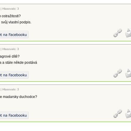
|
Hlasovalo: 3
 ostražitosti?
 svůj vlastní podpis.
|
Hlasovalo: 3
agrové dítě?
 a stále někde postává
|
Hlasovalo: 3
kne madarsky duchodce?