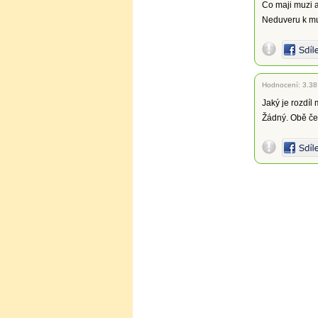
Co maji muzi 
Neduveru k m
Hodnocení:
3.38
Jaký je rozdíl
Žádný. Obě če