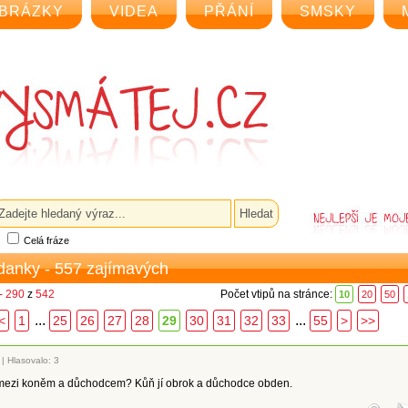
BRÁZKY
VIDEA
PŘÁNÍ
SMSKY
Celá fráze
ádanky - 557 zajímavých
- 290
z
542
Počet vtipů na stránce:
10
20
50
...
...
<
1
25
26
27
28
29
30
31
32
33
55
>
>>
|
Hlasovalo: 3
l mezi koněm a důchodcem? Kůň jí obrok a důchodce obden.