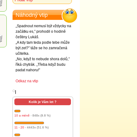
Náhodný vtip
„Spadnout nemusí být vždycky na
začátku es,” prohodil o hodině
češtiny Lukáš.
„A kdy tam teda podle tebe může
být zet?” táže se ho zamračená
učitelka.
„No, když to nebude shora dolů,”
říká chytrák. „Třeba když budu
padat nahoru!”
Odkaz na vtip
l
Kolik je Vám let ?
10 a méně
- 848x (9.8 %)
11 - 20
- 4443x (51.6 %)