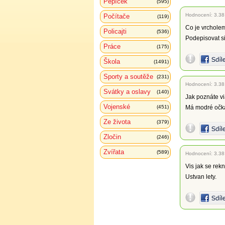
Pepíček
(595)
Hodnocení:
3.38
Počítače
(119)
Co je vrcholem
Policajti
(536)
Podepisovat si
Práce
(175)
Škola
(1491)
Sporty a soutěže
(231)
Hodnocení:
3.38
Svátky a oslavy
(140)
Jak poznáte vi
Vojenské
(451)
Má modré očka
Ze života
(379)
Zločin
(246)
Zvířata
(589)
Hodnocení:
3.38
Vis jak se re
Ustvan lety.