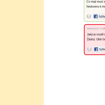
Co maji muzi 
Neduveru k m
Hodnocení:
3.3
Jaký je rozdíl
Žádný. Obě če