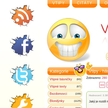
VTIPY
CITÁTY
O
Vtipy - h
Kategorie
Zobrazeno:
280 
Vtipné básničky
(93)
<<
Vtipné texty
(67)
Bezdomovci
(169)
Hodnocení:
3.38
Blondýnky
(1125)
Jaký je rozdí