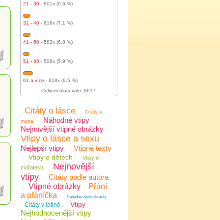
21 - 30
- 801x (9.3 %)
31 - 40
- 616x (7.1 %)
41 - 50
- 583x (6.8 %)
51 - 60
- 508x (5.9 %)
61 a více
- 818x (9.5 %)
Celkem hlasovalo: 8617
Citáty o lásce
Citáty a
Náhodné vtipy
motta
Nejnovější vtipné obrázky
Vtipy o lásce a sexu
Nejlepší vtipy
Vtipné texty
Vtipy o dětech
Vtipy o
Nejnovější
zvířatech
vtipy
Citáty podle autora
Vtipné obrázky
Přání
a přáníčka
Náhodné vtipné obrázky
Vtipy
Citáty v latině
Nejhodnocenější vtipy