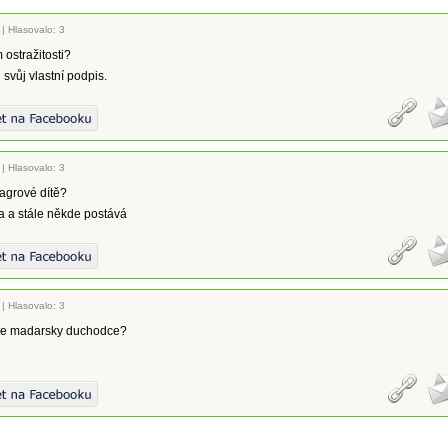
|
Hlasovalo: 3
 ostražitosti?
 svůj vlastní podpis.
|
Hlasovalo: 3
agrové dítě?
 a stále někde postává
|
Hlasovalo: 3
kne madarsky duchodce?