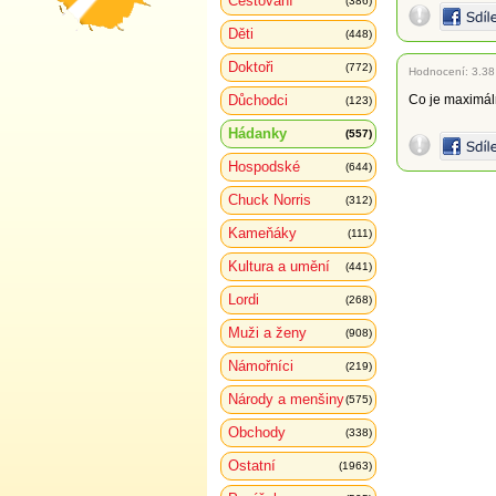
Cestování
(386)
Děti
(448)
Doktoři
(772)
Hodnocení:
3.38
Důchodci
Co je maximáln
(123)
Hádanky
(557)
Hospodské
(644)
Chuck Norris
(312)
Kameňáky
(111)
Kultura a umění
(441)
Lordi
(268)
Muži a ženy
(908)
Námořníci
(219)
Národy a menšiny
(575)
Obchody
(338)
Ostatní
(1963)