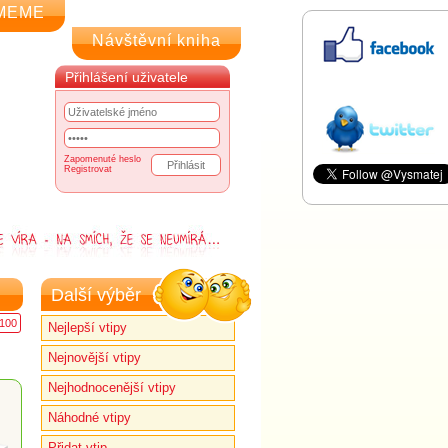
MEME
Návštěvní kniha
Přihlášení uživatele
Zapomenuté heslo
Registrovat
Další výběr
100
Nejlepší vtipy
Nejnovější vtipy
Nejhodnocenější vtipy
Náhodné vtipy
Přidat vtip