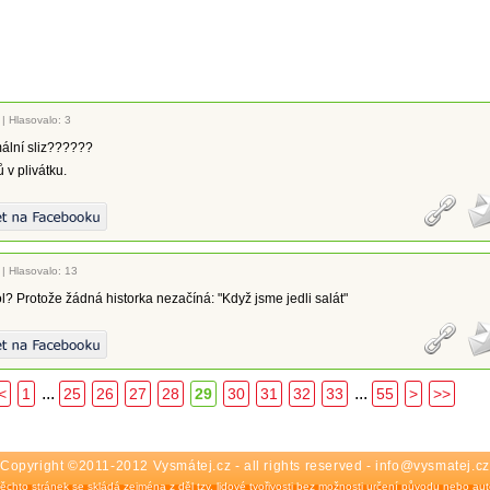
|
Hlasovalo: 3
mální sliz??????
 v plivátku.
|
Hlasovalo: 13
ol? Protože žádná historka nezačíná: "Když jsme jedli salát"
...
...
<
1
25
26
27
28
29
30
31
32
33
55
>
>>
Copyright ©2011-2012 Vysmátej.cz - all rights reserved - info@vysmatej.cz
ěchto stránek se skládá zejména z děl tzv. lidové tvořivosti bez možnosti určení původu nebo auto