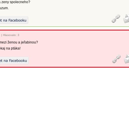
a zeny spolecneho?
uzum.
8
|
Hlasovalo: 3
 mezi ženou a jeřabinou?
kaj na ptáka!