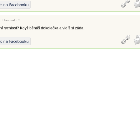
|
Hlasovalo: 3
í rychlost? Když běháš dokolečka a vidíš si záda.