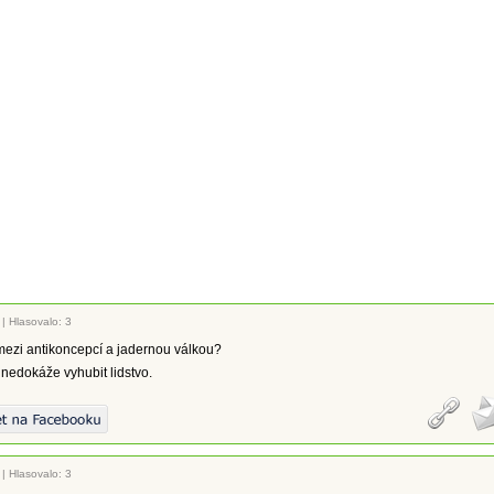
|
Hlasovalo: 3
 mezi antikoncepcí a jadernou válkou?
nedokáže vyhubit lidstvo.
|
Hlasovalo: 3