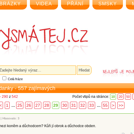
BRÁZKY
VIDEA
PŘÁNÍ
SMSKY
Celá fráze
ádanky - 557 zajímavých
- 290
z
542
Počet vtipů na stránce:
10
20
50
...
...
<
1
25
26
27
28
29
30
31
32
33
55
>
>>
|
Hlasovalo: 3
l mezi koněm a důchodcem? Kůň jí obrok a důchodce obden.