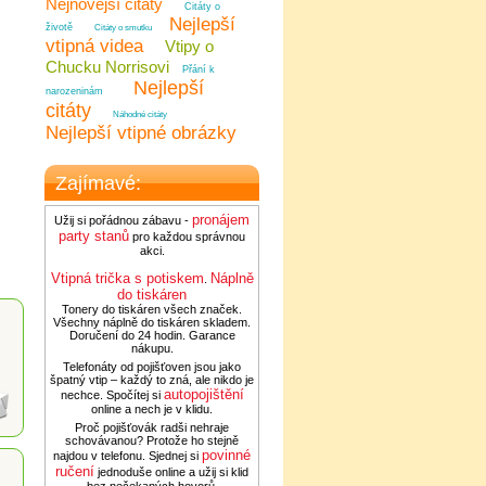
Nejnovější citáty
Citáty o
Nejlepší
životě
Citáty o smutku
vtipná videa
Vtipy o
Chucku Norrisovi
Přání k
Nejlepší
narozeninám
citáty
Náhodné citáty
Nejlepší vtipné obrázky
Zajímavé:
pronájem
Užij si pořádnou zábavu -
party stanů
pro každou správnou
akci.
Vtipná trička s potiskem
Náplně
.
do tiskáren
Tonery do tiskáren všech značek.
Všechny náplně do tiskáren skladem.
Doručení do 24 hodin. Garance
nákupu.
Telefonáty od pojišťoven jsou jako
špatný vtip – každý to zná, ale nikdo je
autopojištění
nechce. Spočítej si
online a nech je v klidu.
Proč pojišťovák radši nehraje
schovávanou? Protože ho stejně
povinné
najdou v telefonu. Sjednej si
ručení
jednoduše online a užij si klid