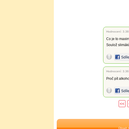
Hodnocení:
3.38
Co je to maxi
Soulož slimáků
Hodnocení:
3.36
Proč pít alkoh
<<
Obsah t