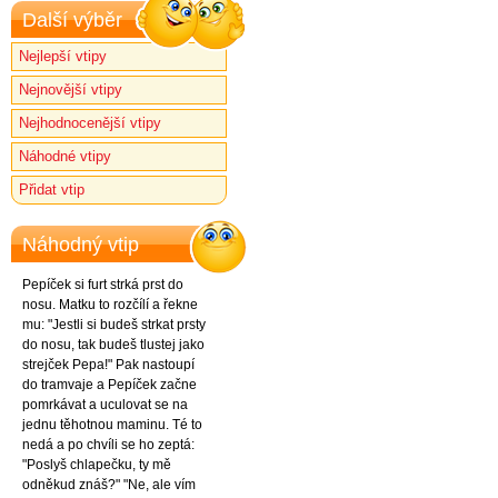
Další výběr
Nejlepší vtipy
Nejnovější vtipy
Nejhodnocenější vtipy
Náhodné vtipy
Přidat vtip
Náhodný vtip
Pepíček si furt strká prst do
nosu. Matku to rozčílí a řekne
mu: "Jestli si budeš strkat prsty
do nosu, tak budeš tlustej jako
strejček Pepa!" Pak nastoupí
do tramvaje a Pepíček začne
pomrkávat a uculovat se na
jednu těhotnou maminu. Té to
nedá a po chvíli se ho zeptá:
"Poslyš chlapečku, ty mě
odněkud znáš?" "Ne, ale vím