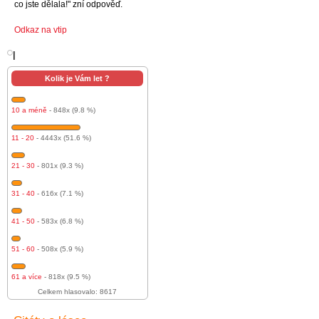
co jste dělala!" zní odpověď.
Odkaz na vtip
l
Kolik je Vám let ?
10 a méně
- 848x (9.8 %)
11 - 20
- 4443x (51.6 %)
21 - 30
- 801x (9.3 %)
31 - 40
- 616x (7.1 %)
41 - 50
- 583x (6.8 %)
51 - 60
- 508x (5.9 %)
61 a více
- 818x (9.5 %)
Celkem hlasovalo: 8617