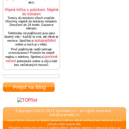
akci.
Vtipná trička s potiskem
Náplně
.
do tiskáren
Tonery do tiskáren všech značek.
Všechny náplně do tiskáren skladem.
Doručení do 24 hodin. Garance
nákupu.
Telefonáty od pojišťoven jsou jako
špatný vtip – každý to zná, ale nikdo je
autopojištění
nechce. Spočítej si
online a nech je v klidu.
Proč pojišťovák radši nehraje
schovávanou? Protože ho stejně
povinné
najdou v telefonu. Sjednej si
ručení
jednoduše online a užij si klid
bez nečekaných hovorů.
Prejsť na Blog
Copyright ©2011-2012 Vysmátej.cz - all rights reserved -
info@vysmatej.cz
Obsah těchto stránek se skládá zejména z děl tzv. lidové tvořivosti bez možnosti určení
původu nebo autora díla.
Příspěvky mohou být určeny k dalšímu šíření. Správce stránek si vyhrazuje právo na