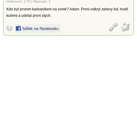
Hodnocení:
2.75
|
Hlasovalo: 3
Kdo byl prvnim karbanikem na svete? Adam. Prvni odkryl zeleny list, hodil
kulemi a udelal prvni stych.