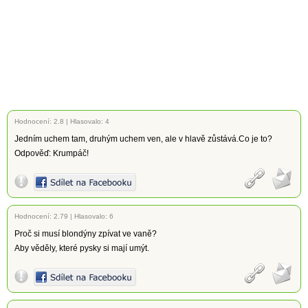
Hodnocení:
2.8
|
Hlasovalo: 4
Jedním uchem tam, druhým uchem ven, ale v hlavě zůstává.Co je to?
Odpověď: Krumpáč!
Hodnocení:
2.79
|
Hlasovalo: 6
Proč si musí blondýny zpívat ve vaně?
Aby věděly, které pysky si mají umýt.