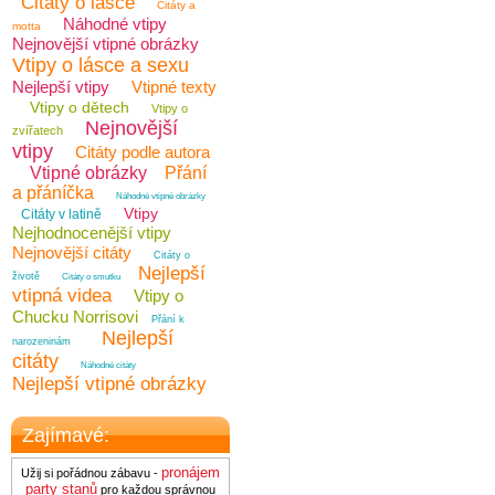
Citáty o lásce
Citáty a
Náhodné vtipy
motta
Nejnovější vtipné obrázky
Vtipy o lásce a sexu
Nejlepší vtipy
Vtipné texty
Vtipy o dětech
Vtipy o
Nejnovější
zvířatech
vtipy
Citáty podle autora
Vtipné obrázky
Přání
a přáníčka
Náhodné vtipné obrázky
Vtipy
Citáty v latině
Nejhodnocenější vtipy
Nejnovější citáty
Citáty o
Nejlepší
životě
Citáty o smutku
vtipná videa
Vtipy o
Chucku Norrisovi
Přání k
Nejlepší
narozeninám
citáty
Náhodné citáty
Nejlepší vtipné obrázky
Zajímavé:
pronájem
Užij si pořádnou zábavu -
party stanů
pro každou správnou