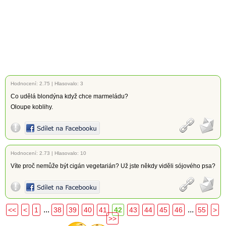
Hodnocení:
2.75
|
Hlasovalo: 3
Co udělá blondýna když chce marmeládu?
Oloupe koblihy.
Hodnocení:
2.73
|
Hlasovalo: 10
Víte proč nemůže být cigán vegetarián? Už jste někdy viděli sójového psa?
...
...
<<
<
1
38
39
40
41
42
43
44
45
46
55
>
>>