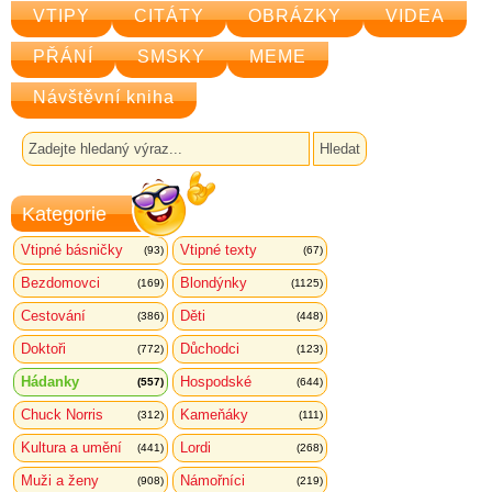
VTIPY
CITÁTY
OBRÁZKY
VIDEA
PŘÁNÍ
SMSKY
MEME
Návštěvní kniha
Kategorie
Vtipné básničky
Vtipné texty
(93)
(67)
Bezdomovci
Blondýnky
(169)
(1125)
Cestování
Děti
(386)
(448)
Doktoři
Důchodci
(772)
(123)
Hádanky
Hospodské
(557)
(644)
Chuck Norris
Kameňáky
(312)
(111)
Kultura a umění
Lordi
(441)
(268)
Muži a ženy
Námořníci
(908)
(219)