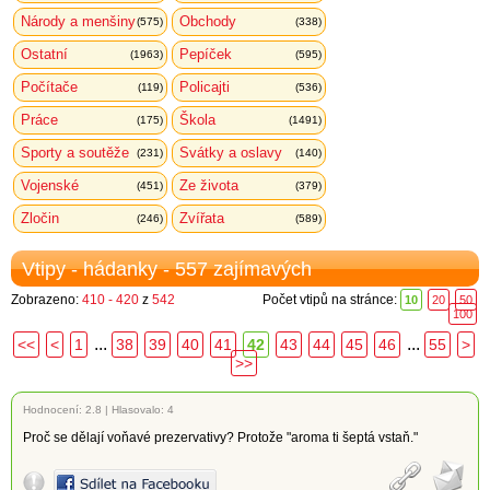
Národy a menšiny
Obchody
(575)
(338)
Ostatní
Pepíček
(1963)
(595)
Počítače
Policajti
(119)
(536)
Práce
Škola
(175)
(1491)
Sporty a soutěže
Svátky a oslavy
(231)
(140)
Vojenské
Ze života
(451)
(379)
Zločin
Zvířata
(246)
(589)
Vtipy - hádanky - 557 zajímavých
Zobrazeno:
410 - 420
z
542
Počet vtipů na stránce:
10
20
50
100
...
...
<<
<
1
38
39
40
41
42
43
44
45
46
55
>
>>
Hodnocení:
2.8
|
Hlasovalo: 4
Proč se dělají voňavé prezervativy? Protože "aroma ti šeptá vstaň."