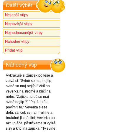
Další výběr
Nejlepší vtipy
Nejnovější vtipy
Nejhodnocenější vtipy
Náhodné vtipy
Přidat vtip
Náhodný vtip
Vykračuje si zajíček po lese a
zpívá si: "Svině se maj nejlíp,
svině sa maj nejlíp." Vidí ho
veverka na stromě a křičí na
něho: "Zajíčku, proč se maj
svině nejlíp ?" "Pojď dolů a
povím ti to." Veverka sleze
dolů, zajíček se na ni vrhne a
brutálně ji znásilní. Veverka po
aktu pláče, pěstičkama si vytírá
slzy a křičí na zajíčka: "Ty svině