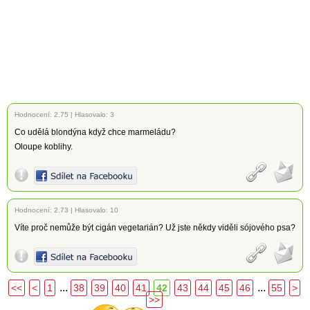
Hodnocení:
2.75
|
Hlasovalo: 3
Co udělá blondýna když chce marmeládu?
Oloupe koblihy.
Hodnocení:
2.73
|
Hlasovalo: 10
Víte proč nemůže být cigán vegetarián? Už jste někdy viděli sójového psa?
...
...
<<
<
1
38
39
40
41
42
43
44
45
46
55
>
>>