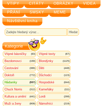
VTIPY
CITÁTY
OBRÁZKY
VIDEA
PŘÁNÍ
SMSKY
MEME
Návštěvní kniha
Kategorie
Vtipné básničky
Vtipné texty
(93)
(67)
Bezdomovci
Blondýnky
(169)
(1125)
Cestování
Děti
(386)
(448)
Doktoři
Důchodci
(772)
(123)
Hádanky
Hospodské
(557)
(644)
Chuck Norris
Kameňáky
(312)
(111)
Kultura a umění
Lordi
(441)
(268)
Muži a ženy
Námořníci
(908)
(219)