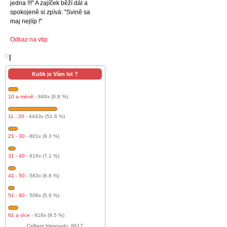
jedna !!!" A zajíček běží dál a
spokojeně si zpívá: "Svině sa
maj nejlíp !"
Odkaz na vtip
l
Kolik je Vám let ?
10 a méně
- 848x (9.8 %)
11 - 20
- 4443x (51.6 %)
21 - 30
- 801x (9.3 %)
31 - 40
- 616x (7.1 %)
41 - 50
- 583x (6.8 %)
51 - 60
- 508x (5.9 %)
61 a více
- 818x (9.5 %)
Celkem hlasovalo: 8617