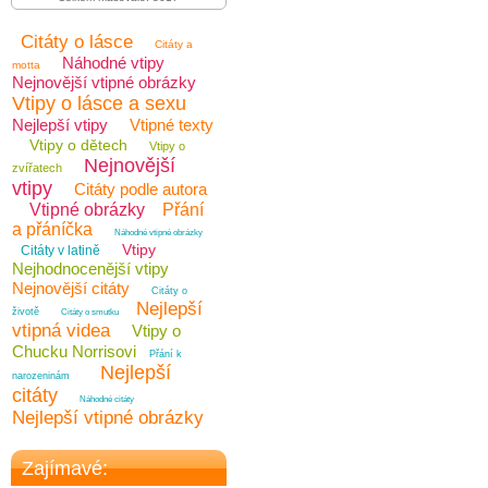
Citáty o lásce
Citáty a
Náhodné vtipy
motta
Nejnovější vtipné obrázky
Vtipy o lásce a sexu
Nejlepší vtipy
Vtipné texty
Vtipy o dětech
Vtipy o
Nejnovější
zvířatech
vtipy
Citáty podle autora
Vtipné obrázky
Přání
a přáníčka
Náhodné vtipné obrázky
Vtipy
Citáty v latině
Nejhodnocenější vtipy
Nejnovější citáty
Citáty o
Nejlepší
životě
Citáty o smutku
vtipná videa
Vtipy o
Chucku Norrisovi
Přání k
Nejlepší
narozeninám
citáty
Náhodné citáty
Nejlepší vtipné obrázky
Zajímavé: