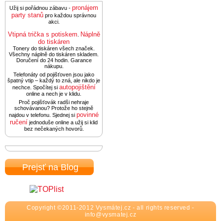
pronájem
Užij si pořádnou zábavu -
party stanů
pro každou správnou
akci.
Vtipná trička s potiskem
Náplně
.
do tiskáren
Tonery do tiskáren všech značek.
Všechny náplně do tiskáren skladem.
Doručení do 24 hodin. Garance
nákupu.
Telefonáty od pojišťoven jsou jako
špatný vtip – každý to zná, ale nikdo je
autopojištění
nechce. Spočítej si
online a nech je v klidu.
Proč pojišťovák radši nehraje
schovávanou? Protože ho stejně
povinné
najdou v telefonu. Sjednej si
ručení
jednoduše online a užij si klid
bez nečekaných hovorů.
Prejsť na Blog
Copyright ©2011-2012 Vysmátej.cz - all rights reserved -
info@vysmatej.cz