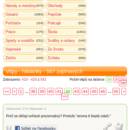
Národy a menšiny
Obchody
(575)
(338)
Ostatní
Pepíček
(1963)
(595)
Počítače
Policajti
(119)
(536)
Práce
Škola
(175)
(1491)
Sporty a soutěže
Svátky a oslavy
(231)
(140)
Vojenské
Ze života
(451)
(379)
Zločin
Zvířata
(246)
(589)
Vtipy - hádanky - 557 zajímavých
Zobrazeno:
410 - 420
z
542
Počet vtipů na stránce:
10
20
50
100
...
...
<<
<
1
38
39
40
41
42
43
44
45
46
55
>
>>
Hodnocení:
2.8
|
Hlasovalo: 4
Proč se dělají voňavé prezervativy? Protože "aroma ti šeptá vstaň."