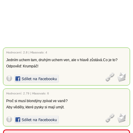
Hodnocení:
2.8
|
Hlasovalo: 4
Jedním uchem tam, druhým uchem ven, ale v hlavě zůstává.Co je to?
Odpověď: Krumpáč!
Hodnocení:
2.79
|
Hlasovalo: 6
Proč si musí blondýny zpívat ve vaně?
Aby věděly, které pysky si mají umýt.