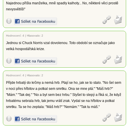
Najednou přišla manželka, mně spadly kalhoty... No, některé věci prostě
nevysvětlíš!”
Hodnocení:
4
|
Hlasovalo: 2
Jednou si Chuck Norris vzal dovolenou. Toto období se označuje jako
velká hospodářská krize.
Hodnocení:
4
|
Hlasovalo: 2
Přijde hrbatý do krčmy a nemá hrb. Ptají se ho, jak se to stalo. "No šel sem
v noci přes hřbitov a potkal sem smrtku. Ona se mne ptá:" "Máš hrb?"
"Mám." "Tak dej." "No a byl sem bez hrbu." Slyšel to slepý a říká si, že když
hrbatému sebrala hrb, tak jemu vrátí zrak. Vydal se na hřbitov a potkal
smrtku. Ta se ho zeptala: "Máš hrb?" "Nemám." "Tak tu máš."