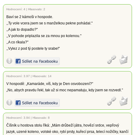
Hodnocení:
4
|
Hlasovalo: 2
Baví se 2 kámoši v hospode.
,,Ty vole vcera jsem se s manželkou pekne pohádal."
,,A jak to dopadlo?"
,,V pohode priplazila se za mnou po kolenou."
,,A co ríkala?"
,,Vylez z pod tý postele ty srabe!"
Hodnocení:
3.97
|
Hlasovalo: 14
V hospodě: „Kamaráde, víš, kdy je Den osvobození?”
„No, abych pravdu řekl, tak už si moc nepamatuju, kdy jsem se rozvedl.”
Hodnocení:
3.94
|
Hlasovalo: 8
Číšník u hostova stolu říká: „Mám drůbeží játra, hovězí srdce, vepřový
jazyk, uzené koleno, volské oko, rybí prsty, kuřecí prsa, telecí nožičky, kančí