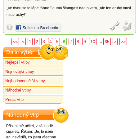
Hodnocení:
3.94
|
Hlasovalo: 7
„Ve dvou se to lépe táhne,” dumá štamgast nad pivem, „ale ten druhý musí
mít prachy!”
...
<<
<
1
2
3
4
5
6
7
8
9
10
65
>
>>
Další výběr
Nejlepší vtipy
Nejnovější vtipy
Nejhodnocenější vtipy
Náhodné vtipy
Přidat vtip
Náhodný vtip
Přistihl mě učitel, v záchodě
cigarety. Říkám: „Jé, to jsem
ani nevěděl, co jsem všechno