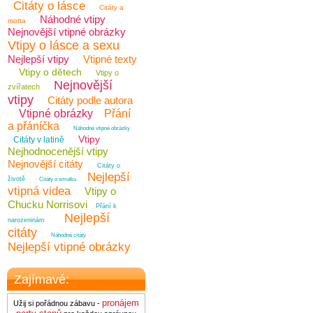
Citáty o lásce
Citáty a
Náhodné vtipy
motta
Nejnovější vtipné obrázky
Vtipy o lásce a sexu
Nejlepší vtipy
Vtipné texty
Vtipy o dětech
Vtipy o
Nejnovější
zvířatech
vtipy
Citáty podle autora
Vtipné obrázky
Přání
a přáníčka
Náhodné vtipné obrázky
Vtipy
Citáty v latině
Nejhodnocenější vtipy
Nejnovější citáty
Citáty o
Nejlepší
životě
Citáty o smutku
vtipná videa
Vtipy o
Chucku Norrisovi
Přání k
Nejlepší
narozeninám
citáty
Náhodné citáty
Nejlepší vtipné obrázky
Zajímavé:
pronájem
Užij si pořádnou zábavu -