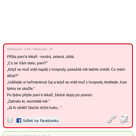
Hodnocení:
3.94
|
Hlasovalo: 16
Přišla paní k lékaři - modrá, zelená, zbitá.
„Co se Vám stalo, paní?”
„Když se muž vrátí napitý z hospody, pokaždé mě takhle zmlátí. Co mám
dělat?”
„Udělejte si heřmánkový čaj a když se vrátí muž z hospody, kloktejte. A po
týdnu se ukažte.”
Po týdnu přijde paní k lékaři, žádné stopy po pranici.
„Zabralo to, nezmlátil mě.”
„Já to věděl! Stačilo držet hubu...”