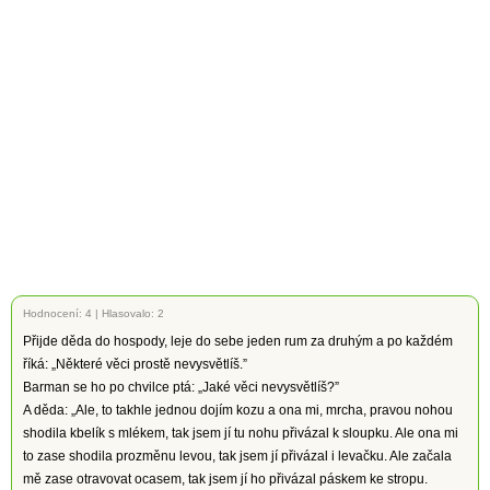
Hodnocení:
4
|
Hlasovalo: 2
Přijde děda do hospody, leje do sebe jeden rum za druhým a po každém
říká: „Některé věci prostě nevysvětlíš.”
Barman se ho po chvilce ptá: „Jaké věci nevysvětlíš?”
A děda: „Ale, to takhle jednou dojím kozu a ona mi, mrcha, pravou nohou
shodila kbelík s mlékem, tak jsem jí tu nohu přivázal k sloupku. Ale ona mi
to zase shodila prozměnu levou, tak jsem jí přivázal i levačku. Ale začala
mě zase otravovat ocasem, tak jsem jí ho přivázal páskem ke stropu.