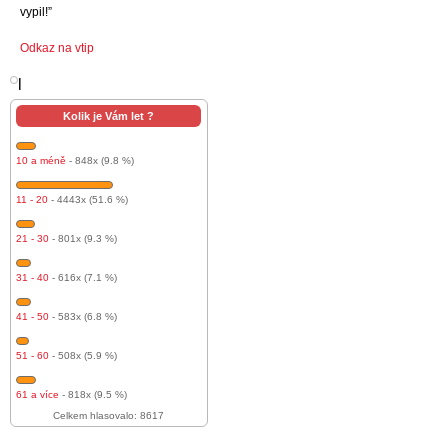
vypil!”
Odkaz na vtip
l
Kolik je Vám let ?
10 a méně
- 848x (9.8 %)
11 - 20
- 4443x (51.6 %)
21 - 30
- 801x (9.3 %)
31 - 40
- 616x (7.1 %)
41 - 50
- 583x (6.8 %)
51 - 60
- 508x (5.9 %)
61 a více
- 818x (9.5 %)
Celkem hlasovalo: 8617