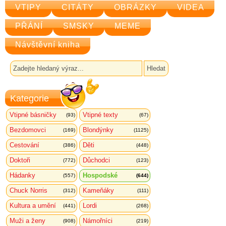
VTIPY
CITÁTY
OBRÁZKY
VIDEA
PŘÁNÍ
SMSKY
MEME
Návštěvní kniha
Kategorie
Vtipné básničky
Vtipné texty
(93)
(67)
Bezdomovci
Blondýnky
(169)
(1125)
Cestování
Děti
(386)
(448)
Doktoři
Důchodci
(772)
(123)
Hádanky
Hospodské
(557)
(644)
Chuck Norris
Kameňáky
(312)
(111)
Kultura a umění
Lordi
(441)
(268)
Muži a ženy
Námořníci
(908)
(219)