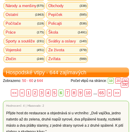
Národy a menšiny
Obchody
(575)
(338)
Ostatní
Pepíček
(1963)
(595)
Počítače
Policajti
(119)
(536)
Práce
Škola
(175)
(1491)
Sporty a soutěže
Svátky a oslavy
(231)
(140)
Vojenské
Ze života
(451)
(379)
Zločin
Zvířata
(246)
(589)
Hospodské vtipy - 644 zajímavých
Zobrazeno:
50 - 60
z
644
Počet vtipů na stránce:
10
20
50
100
...
<<
<
1
2
3
4
5
6
7
8
9
10
65
>
>>
Hodnocení:
4
|
Hlasovalo: 2
Přijde host do restaurace a objednává si u vrchního: „Dvě vajíčka, jedno
natvrdo až do zelena, druhé napůl syrové, dva připálené toasty, rozteklé
máslo a dva plátky slaniny, z jedné strany syrové a z druhé spálené. K pití
slabou a studenou kávu.”