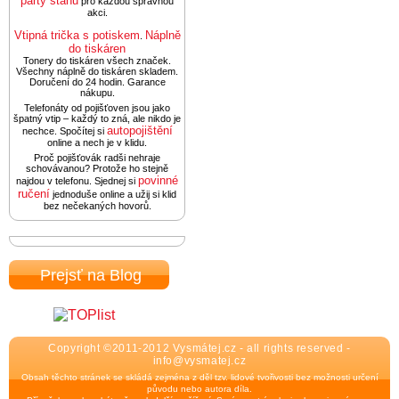
party stanů
pro každou správnou
akci.
Vtipná trička s potiskem
Náplně
.
do tiskáren
Tonery do tiskáren všech značek.
Všechny náplně do tiskáren skladem.
Doručení do 24 hodin. Garance
nákupu.
Telefonáty od pojišťoven jsou jako
špatný vtip – každý to zná, ale nikdo je
autopojištění
nechce. Spočítej si
online a nech je v klidu.
Proč pojišťovák radši nehraje
schovávanou? Protože ho stejně
povinné
najdou v telefonu. Sjednej si
ručení
jednoduše online a užij si klid
bez nečekaných hovorů.
Prejsť na Blog
Copyright ©2011-2012 Vysmátej.cz - all rights reserved -
info@vysmatej.cz
Obsah těchto stránek se skládá zejména z děl tzv. lidové tvořivosti bez možnosti určení
původu nebo autora díla.