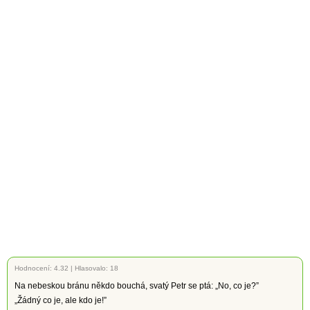
Hodnocení:
4.32
|
Hlasovalo: 18
Na nebeskou bránu někdo bouchá, svatý Petr se ptá: „No, co je?”
„Žádný co je, ale kdo je!”