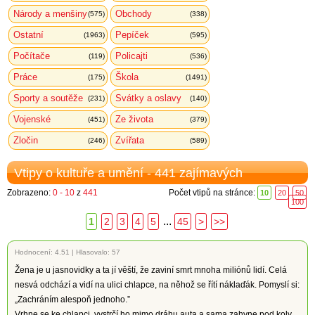
Národy a menšiny
Obchody
(575)
(338)
Ostatní
Pepíček
(1963)
(595)
Počítače
Policajti
(119)
(536)
Práce
Škola
(175)
(1491)
Sporty a soutěže
Svátky a oslavy
(231)
(140)
Vojenské
Ze života
(451)
(379)
Zločin
Zvířata
(246)
(589)
Vtipy o kultuře a umění - 441 zajímavých
Zobrazeno:
0 - 10
z
441
Počet vtipů na stránce:
10
20
50
100
...
1
2
3
4
5
45
>
>>
Hodnocení:
4.51
|
Hlasovalo: 57
Žena je u jasnovidky a ta jí věští, že zaviní smrt mnoha miliónů lidí. Celá
nesvá odchází a vidí na ulici chlapce, na něhož se řítí náklaďák. Pomyslí si:
„Zachráním alespoň jednoho.”
Vrhne se ke chlapci, vystrčí ho mimo dráhu auta a sama zahyne pod koly.