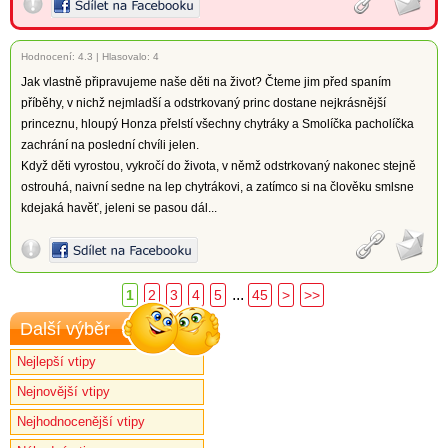
Hodnocení:
4.3
|
Hlasovalo: 4
Jak vlastně připravujeme naše děti na život? Čteme jim před spaním
příběhy, v nichž nejmladší a odstrkovaný princ dostane nejkrásnější
princeznu, hloupý Honza přelstí všechny chytráky a Smolíčka pacholíčka
zachrání na poslední chvíli jelen.
Když děti vyrostou, vykročí do života, v němž odstrkovaný nakonec stejně
ostrouhá, naivní sedne na lep chytrákovi, a zatímco si na člověku smlsne
kdejaká havěť, jeleni se pasou dál...
...
1
2
3
4
5
45
>
>>
Další výběr
Nejlepší vtipy
Nejnovější vtipy
Nejhodnocenější vtipy