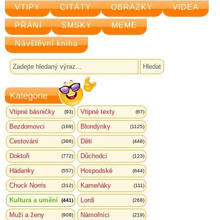
VTIPY
CITÁTY
OBRÁZKY
VIDEA
PŘÁNÍ
SMSKY
MEME
Návštěvní kniha
Kategorie
Vtipné básničky
Vtipné texty
(93)
(67)
Bezdomovci
Blondýnky
(169)
(1125)
Cestování
Děti
(386)
(448)
Doktoři
Důchodci
(772)
(123)
Hádanky
Hospodské
(557)
(644)
Chuck Norris
Kameňáky
(312)
(111)
Kultura a umění
Lordi
(441)
(268)
Muži a ženy
Námořníci
(908)
(219)