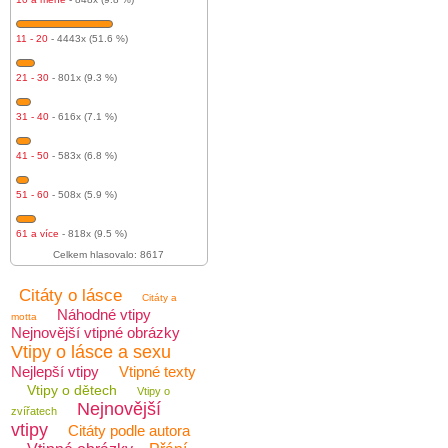
11 - 20
- 4443x (51.6 %)
21 - 30
- 801x (9.3 %)
31 - 40
- 616x (7.1 %)
41 - 50
- 583x (6.8 %)
51 - 60
- 508x (5.9 %)
61 a více
- 818x (9.5 %)
Celkem hlasovalo: 8617
Citáty o lásce
Citáty a
Náhodné vtipy
motta
Nejnovější vtipné obrázky
Vtipy o lásce a sexu
Nejlepší vtipy
Vtipné texty
Vtipy o dětech
Vtipy o
Nejnovější
zvířatech
vtipy
Citáty podle autora