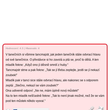
Hodnocení:
4.3
|
Hlasovalo: 4
V tanečních si všimne tancmajstr, jak jeden tanečník stále odvrací hlavu
od své tanečnice. O přestávce si ho zavolá a ptá se, proč to dělá. A ten
mladík řekne: „Když ono jí děsně smrdí z huby.”
Tancmajstr strne a pak řekne: „Tak se jí třeba zeptejte, jestli se jí nekazí
zoubek!”
Mladík pak v tanci sice stále odvrací hlavu, ale nakonec se s odporem
zeptá: „Slečno, nekazí se vám zoubek?”
Ona udiveně odpoví: „Ne ne, mám úplně nový můstek!”
Na to ten mladík nešťastně řekne: „Tak to není jinak možné, než že se vám
pod ten můstek někdo vysral.”