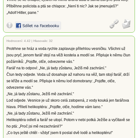
Přiběhne policista a ptá se chlapce: „Není ti nic? Jak se jmenuješ?”
„Adolf Hitler, pane.”
Hodnocení:
4.42
|
Hlasovalo: 32
Protrhne se hráz a voda rychle zaplavuje přilehlou vesničku. Všichni už
jsou pryč, jenom farář stojí na věži kostela a modlí se. Připluje k němu člun
požárníků: „Pojďte, otče, odvezeme vás.”
Farář na to odpoví: „Ne, já tady zůstanu, Ježíš mě zachrání.”
Člun tedy odjede. Voda už dosahuje až nahoru na věž, tam stojí farář, drží
se kříže a modlí se. Připluje k němu loď domobrany: „Pojďte, otče,
odvezeme vás.”
„Ne, já tady zůstanu, Ježíš mě zachrání.”
Loď odjede. Vesnice je už skoro celá zatopená, z vody kouká jen farářova
hlava. Přiletí helikoptéra: „Pojďte, otče, hodíme vám lano.”
„Ne, já tady zůstanu, Ježíš mě zachrání.”
Helikoptéra odletí a farář se utopí. Potom v nebi potká Ježíše a vyčítavě se
ho ptá: „Proč jsi mě nezachránil?”
„Co bys ještě chtěl - vždyť jsem ti poslal dvě lodě a helikoptéru!”