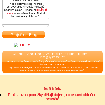
Proč pojišťovák radši nehraje
schovávanou? Protože ho stejně
povinné
najdou v telefonu. Sjednej si
ručení
jednoduše online a užij si klid
bez nečekaných hovorů.
Prejsť na Blog
Copyright ©2011-2012 Vysmátej.cz - all rights reserved -
info@vysmatej.cz
Obsah těchto stránek se skládá zejména z děl tzv. lidové tvořivosti bez možnosti určení
původu nebo autora díla.
Příspěvky mohou být určeny k dalšímu šíření. Správce stránek si vyhrazuje právo na
změnu obsahu a schválení či neschválení vkládaných vtipů.
Další články
Proč zrovna ponožky dělají dojem, co ostatní oblečení
neudělá