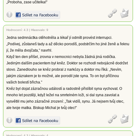
„Proboha, zase učitelka!”
Hodnocení:
4.3
|
Hlasovalo: 9
Jedna sedmnáctka otěhotněla a lékař jí odmítl provést interrupci.
„Podívej, zůstaneš tady a až děcko porodíš, podstrčím ho jiné ženě a řeknu
jí, že měla dvojčata,” navrhl.
Když ten den přišel, zrovna v nemocnici nebyla žádná jiná rodička.
Jediným dalším pacientem byl kněz. Doktor se rozhodl nebojácně dodržet
slovo. Zanedlouho se kněz probral z narkózy a doktor mu říká: „Nevím,
jakým zázrakem je to možné, ale porodil jste syna. To on byl příčinou
vašich bolestí břicha.”
Kněz byl dojat zázračnou událostí a radostně přislíbil syna vychovat. O
mnoho let později, když ležel na smrtelném loži, si dal syna zavolat a
vysvětlil mu jeho zázračné zrození: „Tak vidíš, synu. Já nejsem tvůj otec,
ale tvoje matka. Biskup Michal je tvůj otec!”
Hodnocení:
4.3
|
Hlasovalo: 4