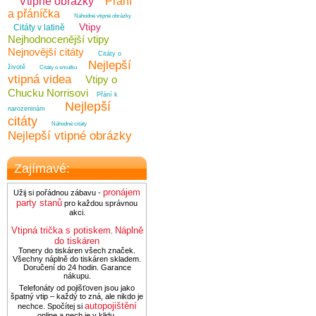
Vtipné obrázky
Přání
a přáníčka
Náhodné vtipné obrázky
Vtipy
Citáty v latině
Nejhodnocenější vtipy
Nejnovější citáty
Citáty o
Nejlepší
životě
Citáty o smutku
vtipná videa
Vtipy o
Chucku Norrisovi
Přání k
Nejlepší
narozeninám
citáty
Náhodné citáty
Nejlepší vtipné obrázky
Zajímavé:
pronájem
Užij si pořádnou zábavu -
party stanů
pro každou správnou
akci.
Vtipná trička s potiskem
Náplně
.
do tiskáren
Tonery do tiskáren všech značek.
Všechny náplně do tiskáren skladem.
Doručení do 24 hodin. Garance
nákupu.
Telefonáty od pojišťoven jsou jako
špatný vtip – každý to zná, ale nikdo je
autopojištění
nechce. Spočítej si
online a nech je v klidu.