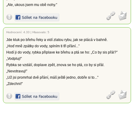
„Ale, ukous jsem mu obě nohy.”
Hodnocení:
4.33
|
Hlasovalo: 5
Jde kluk po břehu řeky a vidí zlatou rybu, jak se plácá v bahně.
„Hoď mně zpátky do vody, splním ti tři přání...”
Hodí ji do vody, rybka připlave ke břehu a ptá se ho: „Co by sis přál?”
„Vodpluj!”
Rybka se vzdálí, doplave zpět, znova se ho ptá, co by si přál.
„Nevotravuj!”
„Už jsi promrhal dvě přání, máš ještě jedno, dobře si to...”
„Zdechni!”