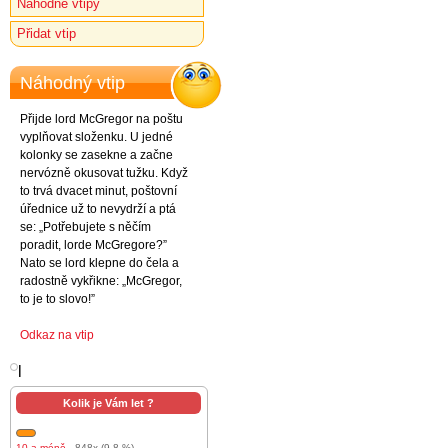
Náhodné vtipy
Přidat vtip
Náhodný vtip
Přijde lord McGregor na poštu
vyplňovat složenku. U jedné
kolonky se zasekne a začne
nervózně okusovat tužku. Když
to trvá dvacet minut, poštovní
úřednice už to nevydrží a ptá
se: „Potřebujete s něčím
poradit, lorde McGregore?”
Nato se lord klepne do čela a
radostně vykřikne: „McGregor,
to je to slovo!”
Odkaz na vtip
l
Kolik je Vám let ?
10 a méně
- 848x (9.8 %)