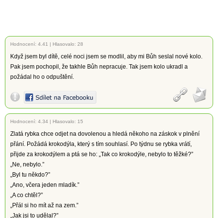
Hodnocení:
4.41
|
Hlasovalo: 28
Když jsem byl dítě, celé noci jsem se modlil, aby mi Bůh seslal nové kolo.
Pak jsem pochopil, že takhle Bůh nepracuje. Tak jsem kolo ukradl a
požádal ho o odpuštění.
Hodnocení:
4.34
|
Hlasovalo: 15
Zlatá rybka chce odjet na dovolenou a hledá někoho na záskok v plnění
přání. Požádá krokodýla, který s tím souhlasí. Po týdnu se rybka vrátí,
přijde za krokodýlem a ptá se ho: „Tak co krokodýle, nebylo to těžké?”
„Ne, nebylo.”
„Byl tu někdo?”
„Ano, včera jeden mladík.”
„A co chtěl?”
„Přál si ho mít až na zem.”
„Jak jsi to udělal?”