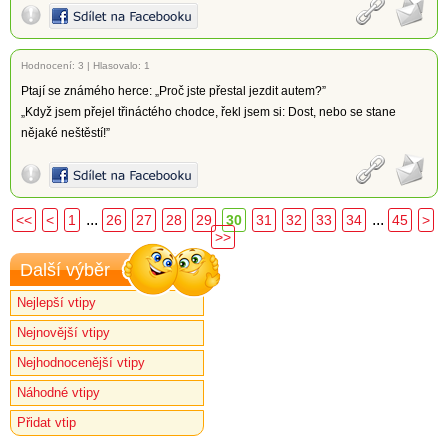
Hodnocení:
3
|
Hlasovalo: 1
Ptají se známého herce: „Proč jste přestal jezdit autem?”
„Když jsem přejel třináctého chodce, řekl jsem si: Dost, nebo se stane
nějaké neštěstí!”
...
...
<<
<
1
26
27
28
29
30
31
32
33
34
45
>
>>
Další výběr
Nejlepší vtipy
Nejnovější vtipy
Nejhodnocenější vtipy
Náhodné vtipy
Přidat vtip