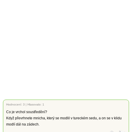
Hodnocení:
3
|
Hlasovalo: 1
Co je vrchol soustředění?
Když převrhnete mnicha, který se modlil v tureckém sedu, a on se v klidu
modlí dál na zádech.