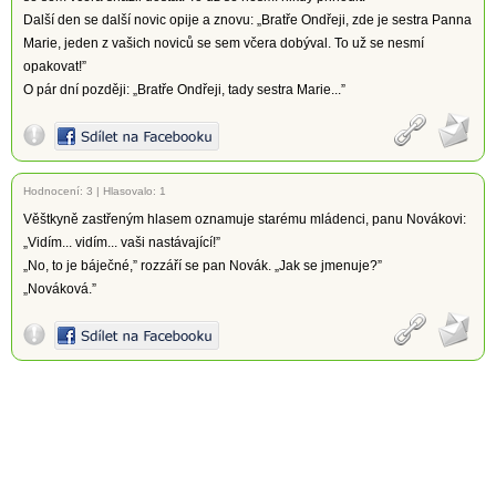
Další den se další novic opije a znovu: „Bratře Ondřeji, zde je sestra Panna
Marie, jeden z vašich noviců se sem včera dobýval. To už se nesmí
opakovat!”
O pár dní později: „Bratře Ondřeji, tady sestra Marie...”
Hodnocení:
3
|
Hlasovalo: 1
Věštkyně zastřeným hlasem oznamuje starému mládenci, panu Novákovi:
„Vidím... vidím... vaši nastávající!”
„No, to je báječné,” rozzáří se pan Novák. „Jak se jmenuje?”
„Nováková.”