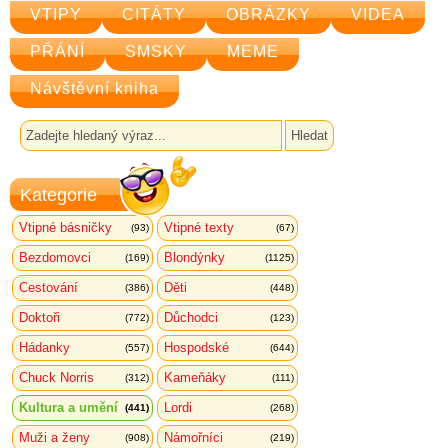
VTIPY
CITÁTY
OBRÁZKY
VIDEA
PŘÁNÍ
SMSKY
MEME
Návštěvní kniha
Kategorie
Vtipné básničky
Vtipné texty
(93)
(67)
Bezdomovci
Blondýnky
(169)
(1125)
Cestování
Děti
(386)
(448)
Doktoři
Důchodci
(772)
(123)
Hádanky
Hospodské
(557)
(644)
Chuck Norris
Kameňáky
(312)
(111)
Kultura a umění
Lordi
(441)
(268)
Muži a ženy
Námořníci
(908)
(219)