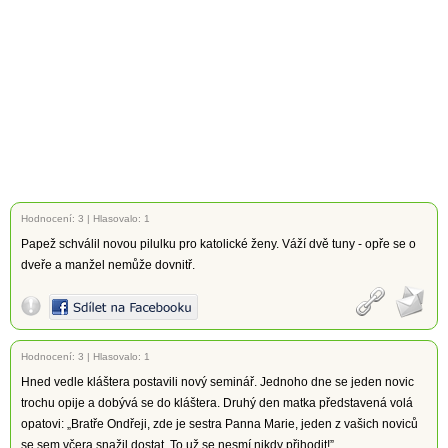
Hodnocení:
3
|
Hlasovalo: 1
Papež schválil novou pilulku pro katolické ženy. Váží dvě tuny - opře se o
dveře a manžel nemůže dovnitř.
Hodnocení:
3
|
Hlasovalo: 1
Hned vedle kláštera postavili nový seminář. Jednoho dne se jeden novic
trochu opije a dobývá se do kláštera. Druhý den matka představená volá
opatovi: „Bratře Ondřeji, zde je sestra Panna Marie, jeden z vašich noviců
se sem včera snažil dostat. To už se nesmí nikdy přihodit!”