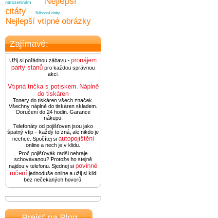
Nejlepší
narozeninám
citáty
Náhodné citáty
Nejlepší vtipné obrázky
Zajímavé:
pronájem
Užij si pořádnou zábavu -
party stanů
pro každou správnou
akci.
Vtipná trička s potiskem
Náplně
.
do tiskáren
Tonery do tiskáren všech značek.
Všechny náplně do tiskáren skladem.
Doručení do 24 hodin. Garance
nákupu.
Telefonáty od pojišťoven jsou jako
špatný vtip – každý to zná, ale nikdo je
autopojištění
nechce. Spočítej si
online a nech je v klidu.
Proč pojišťovák radši nehraje
schovávanou? Protože ho stejně
povinné
najdou v telefonu. Sjednej si
ručení
jednoduše online a užij si klid
bez nečekaných hovorů.
Prejsť na Blog