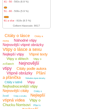
41 - 50
- 583x (6.8 %)
51 - 60
- 508x (5.9 %)
61 a více
- 818x (9.5 %)
Celkem hlasovalo: 8617
Citáty o lásce
Citáty a
Náhodné vtipy
motta
Nejnovější vtipné obrázky
Vtipy o lásce a sexu
Nejlepší vtipy
Vtipné texty
Vtipy o dětech
Vtipy o
Nejnovější
zvířatech
vtipy
Citáty podle autora
Vtipné obrázky
Přání
a přáníčka
Náhodné vtipné obrázky
Vtipy
Citáty v latině
Nejhodnocenější vtipy
Nejnovější citáty
Citáty o
Nejlepší
životě
Citáty o smutku
vtipná videa
Vtipy o
Chucku Norrisovi
Přání k