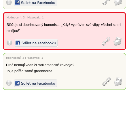
Hodnocení:
3
|
Hlasovalo: 1
Stěžuje si deprimovaný humorista: „Když vyprávím své vtipy, všichni se mi
smějou!”
Hodnocení:
3
|
Hlasovalo: 1
Proč nemají vodníci rádi americké kovboje?
To je pořád samé greenhorne...