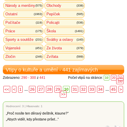
Národy a menšiny
Obchody
(575)
(338)
Ostatní
Pepíček
(1963)
(595)
Počítače
Policajti
(119)
(536)
Práce
Škola
(175)
(1491)
Sporty a soutěže
Svátky a oslavy
(231)
(140)
Vojenské
Ze života
(451)
(379)
Zločin
Zvířata
(246)
(589)
Vtipy o kultuře a umění - 441 zajímavých
Zobrazeno:
290 - 300
z
441
Počet vtipů na stránce:
10
20
50
100
...
...
<<
<
1
26
27
28
29
30
31
32
33
34
45
>
>>
Hodnocení:
3
|
Hlasovalo: 1
„Proč nosíte ten děravý deštník, klaune?”
„Abych viděl, kdy přestane pršet...”