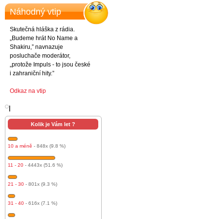
Náhodný vtip
Skutečná hláška z rádia.
„Budeme hrát No Name a
Shakiru,” navnazuje
posluchače moderátor,
„protože Impuls - to jsou české
i zahraniční hity.”
Odkaz na vtip
l
Kolik je Vám let ?
10 a méně
- 848x (9.8 %)
11 - 20
- 4443x (51.6 %)
21 - 30
- 801x (9.3 %)
31 - 40
- 616x (7.1 %)