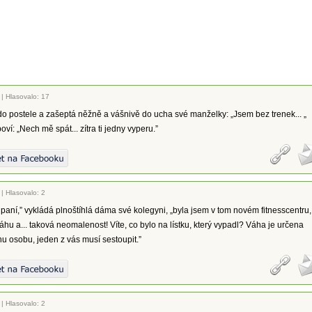
|
Hlasovalo: 17
o postele a zašeptá něžně a vášnivě do ucha své manželky: „Jsem bez trenek... „
ví: „Nech mě spát... zítra ti jedny vyperu.”
|
Hlasovalo: 2
, paní,” vykládá plnoštíhlá dáma své kolegyni, „byla jsem v tom novém fitnesscentru,
áhu a... taková neomalenost! Víte, co bylo na lístku, který vypadl? Váha je určena
u osobu, jeden z vás musí sestoupit.”
|
Hlasovalo: 2