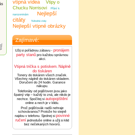
vtipná videa
Vtipy o
ás
Chucku Norrisovi
Přání k
Nejlepší
narozeninám
i
citáty
Náhodné citáty
Nejlepší vtipné obrázky
Zajímavé:
pronájem
Užij si pořádnou zábavu -
party stanů
pro každou správnou
akci.
Vtipná trička s potiskem
Náplně
.
do tiskáren
Tonery do tiskáren všech značek.
Všechny náplně do tiskáren skladem.
Doručení do 24 hodin. Garance
nákupu.
Telefonáty od pojišťoven jsou jako
špatný vtip – každý to zná, ale nikdo je
autopojištění
nechce. Spočítej si
online a nech je v klidu.
Proč pojišťovák radši nehraje
schovávanou? Protože ho stejně
povinné
najdou v telefonu. Sjednej si
ručení
jednoduše online a užij si klid
bez nečekaných hovorů.