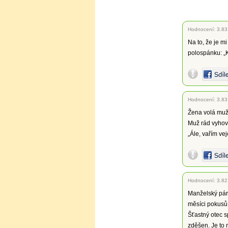
Hodnocení:
3.83
Na to, že je m
polospánku: „Kl
Hodnocení:
3.83
Žena volá muže
Muž rád vyhoví
„Ále, vařím ve
Hodnocení:
3.82
Manželský pár 
měsíci pokusů 
Šťastný otec 
zděšen. Je to n