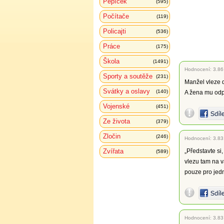
Pepíček
(595)
Počítače
(119)
Policajti
(536)
Práce
(175)
Škola
(1491)
Hodnocení:
3.86
Sporty a soutěže
(231)
Manžel vleze d
Svátky a oslavy
(140)
A žena mu odpo
Vojenské
(451)
Ze života
(379)
Zločin
(246)
Hodnocení:
3.83
Zvířata
„Představte si
(589)
vlezu tam na v
pouze pro jedn
Hodnocení:
3.83