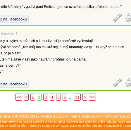
dítě štěstěny,” vypráví paní Emička, „jen co uzavřel pojistku, přejelo ho auto!”
|
Hlasovalo: 4
my o svých manželích a kupodivu si je poměrně vychvalují.
lývá se první. „Ten můj má tak krásný, hustý blonďatý vlasy... Já když se do nich
 to je slast!”
j, ten má zase vlasy jako havran,” prohlásí druhá dáma.
krásně černý?”
ý.”
...
<<
<
1
2
3
4
5
6
91
>
>>
Copyright ©2011-2012 Vysmátej.cz - all rights reserved - info@vysmatej.cz
ěchto stránek se skládá zejména z děl tzv. lidové tvořivosti bez možnosti určení původu nebo auto
eny k dalšímu šíření. Správce stránek si vyhrazuje právo na změnu obsahu a schválení či nesch