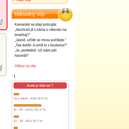
Náhodný vtip
Kamarádi se ptají policajta:
„Nechceš jít s náma o víkendu na
bowling?”
„Jasně, určitě se mnou počítejte.”
„Tak dobře. A umíš to s koulema?”
„Jo, perfektně. Už mám pět
harantů!”
Odkaz na vtip
l
Kolik je Vám let ?
10 a méně
- 848x (9.8 %)
11 - 20
- 4443x (51.6 %)
21 - 30
- 801x (9.3 %)