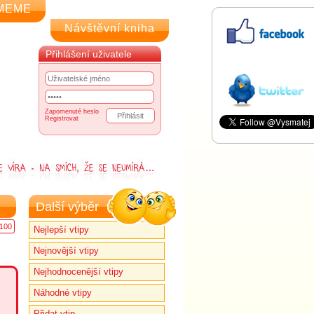
MEME
Návštěvní kniha
Přihlášení uživatele
Zapomenuté heslo
Registrovat
Další výběr
100
Nejlepší vtipy
Nejnovější vtipy
Nejhodnocenější vtipy
Náhodné vtipy
Přidat vtip