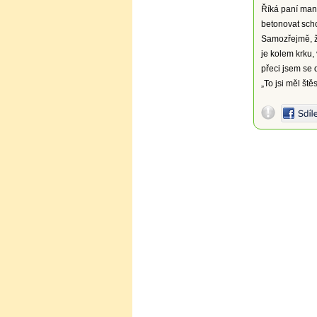
Říká paní man
betonovat sch
Samozřejmě, že
je kolem krku,
přeci jsem se 
„To jsi měl ště