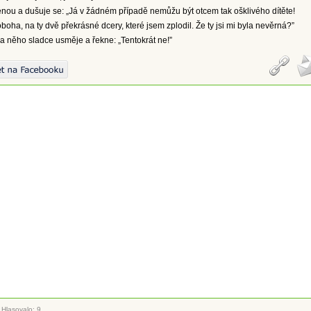
nou a dušuje se: „Já v žádném případě nemůžu být otcem tak ošklivého dítěte!
oboha, na ty dvě překrásné dcery, které jsem zplodil. Že ty jsi mi byla nevěrná?”
 něho sladce usměje a řekne: „Tentokrát ne!”
|
Hlasovalo: 9