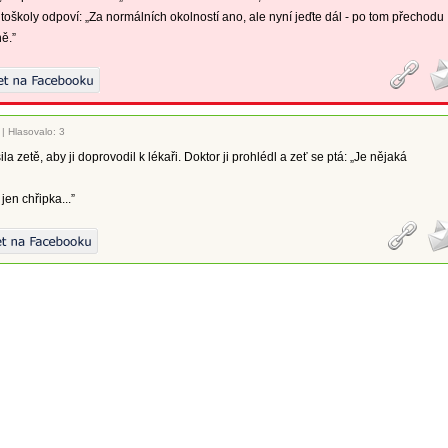
utoškoly odpoví: „Za normálních okolností ano, ale nyní jeďte dál - po tom přechodu
ě.”
|
Hlasovalo: 3
a zetě, aby ji doprovodil k lékaři. Doktor ji prohlédl a zeť se ptá: „Je nějaká
 jen chřipka...”