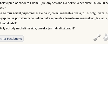
želovi před odchodem z domu: „Ne aby ses dneska někde večer zdržel, budou u n
ody.”
 se muž zdržel, vzpomněl si ale na to, co mu manželka říkala, zul si boty, uvázal s
 vyšplhal se po zábradlí do třetího patra a povídá vítězoslavně manželce: „Tak vidíš,
domů dostal!”
stí, ty schody nechali na zítra, dneska jen natírali zábradlí!”