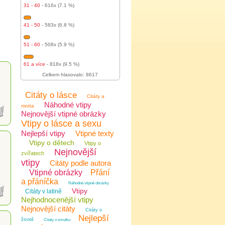
31 - 40
- 616x (7.1 %)
41 - 50
- 583x (6.8 %)
51 - 60
- 508x (5.9 %)
61 a více
- 818x (9.5 %)
Celkem hlasovalo: 8617
Citáty o lásce
Citáty a
Náhodné vtipy
motta
Nejnovější vtipné obrázky
Vtipy o lásce a sexu
Nejlepší vtipy
Vtipné texty
Vtipy o dětech
Vtipy o
Nejnovější
zvířatech
vtipy
Citáty podle autora
Vtipné obrázky
Přání
a přáníčka
Náhodné vtipné obrázky
Vtipy
Citáty v latině
Nejhodnocenější vtipy
Nejnovější citáty
Citáty o
Nejlepší
životě
Citáty o smutku