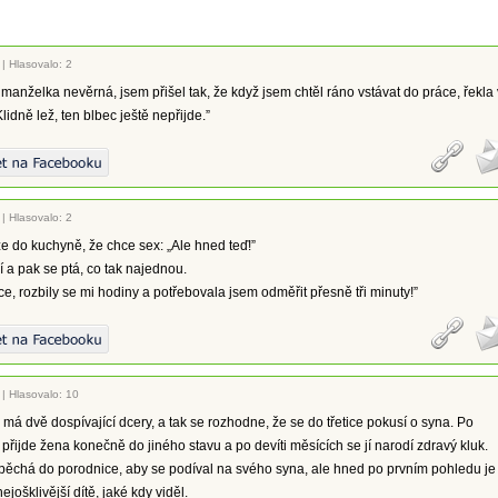
|
Hlasovalo: 2
i manželka nevěrná, jsem přišel tak, že když jsem chtěl ráno vstávat do práce, řekla 
idně lež, ten blbec ještě nepřijde.”
|
Hlasovalo: 2
 do kuchyně, že chce sex: „Ale hned teď!”
 a pak se ptá, co tak najednou.
jce, rozbily se mi hodiny a potřebovala jsem odměřit přesně tři minuty!”
|
Hlasovalo: 10
má dvě dospívající dcery, a tak se rozhodne, že se do třetice pokusí o syna. Po
přijde žena konečně do jiného stavu a po devíti měsících se jí narodí zdravý kluk.
spěchá do porodnice, aby se podíval na svého syna, ale hned po prvním pohledu je
ejošklivější dítě, jaké kdy viděl.