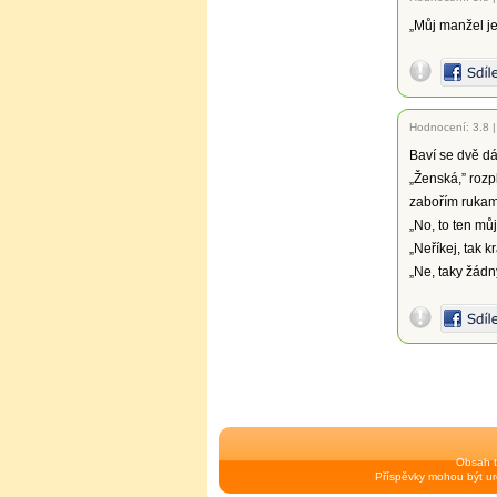
„Můj manžel je 
Hodnocení:
3.8
Baví se dvě dá
„Ženská,” rozp
zabořím rukama,
„No, to ten mů
„Neříkej, tak 
„Ne, taky žádn
Obsah t
Příspěvky mohou být urč