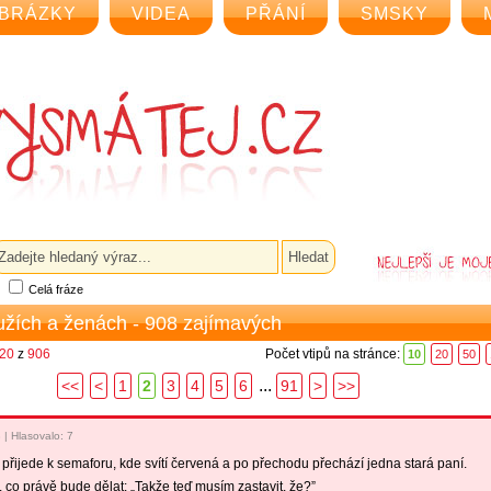
BRÁZKY
VIDEA
PŘÁNÍ
SMSKY
Celá fráze
užích a ženách - 908 zajímavých
 20
z
906
Počet vtipů na stránce:
10
20
50
...
<<
<
1
2
3
4
5
6
91
>
>>
8
|
Hlasovalo: 7
přijede k semaforu, kde svítí červená a po přechodu přechází jedna stará paní.
 co právě bude dělat: „Takže teď musím zastavit, že?”