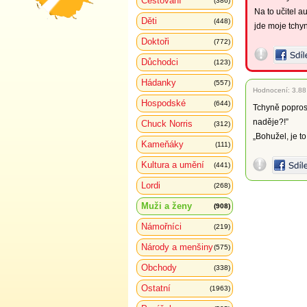
Cestování
(386)
Na to učitel a
Děti
(448)
jde moje tchyn
Doktoři
(772)
Důchodci
(123)
Hádanky
(557)
Hodnocení:
3.88
Hospodské
(644)
Tchyně poprosil
naděje?!”
Chuck Norris
(312)
„Bohužel, je to
Kameňáky
(111)
Kultura a umění
(441)
Lordi
(268)
Muži a ženy
(908)
Námořníci
(219)
Národy a menšiny
(575)
Obchody
(338)
Ostatní
(1963)