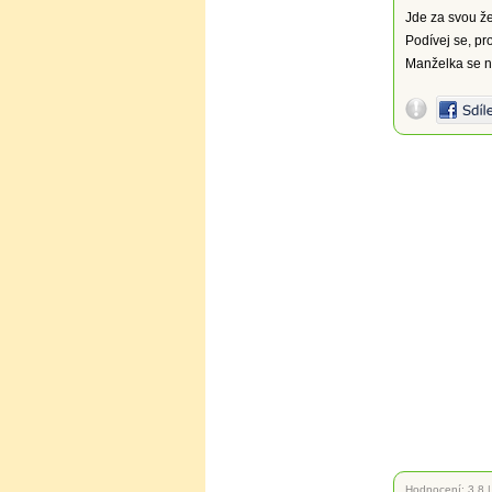
Jde za svou že
Podívej se, pr
Manželka se na
Hodnocení:
3.8