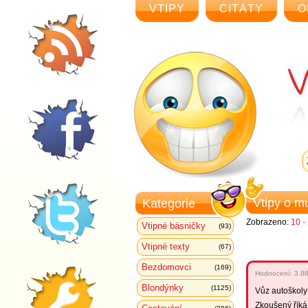
VTIPY
CITÁTY
O
Vtipy o m
Kategorie
Zobrazeno:
10 -
Vtipné básničky
(93)
Vtipné texty
(67)
Bezdomovci
(169)
Hodnocení:
3.8
Blondýnky
(1125)
Vůz autoškoly 
Zkoušený říká,