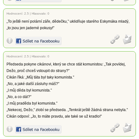
Hodnocení:
2.5
|
Hlasovalo: 0
„To ještě není polární záře, dědečku,” uklidňuje starého Eskymáka mladý,
„to jsou jen jaderné pokusy!”
Hodnocení:
2.5
|
Hlasovalo: 0
Předseda pokyne cikánovi, který se chce stát komunistou: „Tak povídej,
Dežo, proč chceš vstoupit do strany?”
Cikán říká: „Můj táta byl taky komunista.”
„No, a jaké další zásluhy máš?”
„I můj děda byl komunista.”
„No, a co dál?”
„I můj praděda byl komunista.”
„Nekecej, Dežo,” zlobí se předseda. „Tenkrát ještě žádná strana nebyla.”
Cikán odpoví: „Jo, to máte pravdu, ale také se už kradlo!”