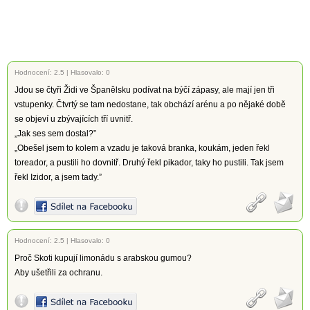
Hodnocení:
2.5
|
Hlasovalo: 0
Jdou se čtyři Židi ve Španělsku podívat na býčí zápasy, ale mají jen tři
vstupenky. Čtvrtý se tam nedostane, tak obchází arénu a po nějaké době
se objeví u zbývajících tří uvnitř.
„Jak ses sem dostal?”
„Obešel jsem to kolem a vzadu je taková branka, koukám, jeden řekl
toreador, a pustili ho dovnitř. Druhý řekl pikador, taky ho pustili. Tak jsem
řekl Izidor, a jsem tady.”
Hodnocení:
2.5
|
Hlasovalo: 0
Proč Skoti kupují limonádu s arabskou gumou?
Aby ušetřili za ochranu.