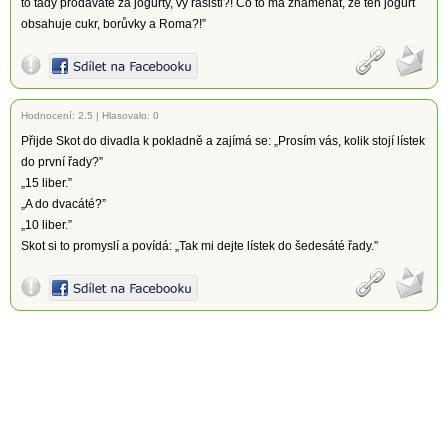
to tady prodáváte za jogurty, vy rasisti?! Co to má znamenat, že ten jogurt
obsahuje cukr, borůvky a Roma?!”
Hodnocení:
2.5
|
Hlasovalo: 0
Přijde Skot do divadla k pokladně a zajímá se: „Prosím vás, kolik stojí lístek
do první řady?”
„15 liber.”
„A do dvacáté?”
„10 liber.”
Skot si to promyslí a povídá: „Tak mi dejte lístek do šedesáté řady.”