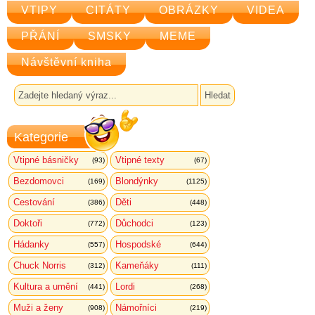
VTIPY
CITÁTY
OBRÁZKY
VIDEA
PŘÁNÍ
SMSKY
MEME
Návštěvní kniha
Kategorie
Vtipné básničky
Vtipné texty
(93)
(67)
Bezdomovci
Blondýnky
(169)
(1125)
Cestování
Děti
(386)
(448)
Doktoři
Důchodci
(772)
(123)
Hádanky
Hospodské
(557)
(644)
Chuck Norris
Kameňáky
(312)
(111)
Kultura a umění
Lordi
(441)
(268)
Muži a ženy
Námořníci
(908)
(219)