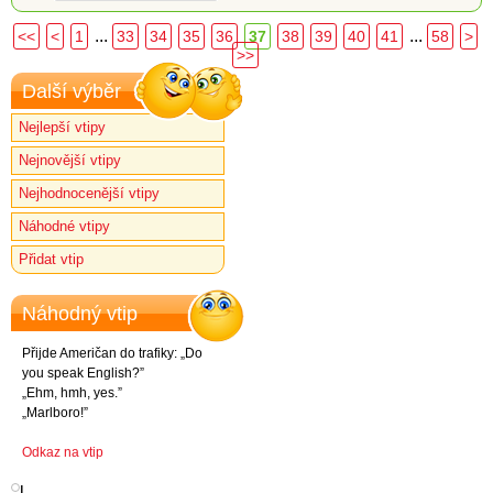
...
...
<<
<
1
33
34
35
36
37
38
39
40
41
58
>
>>
Další výběr
Nejlepší vtipy
Nejnovější vtipy
Nejhodnocenější vtipy
Náhodné vtipy
Přidat vtip
Náhodný vtip
Přijde Američan do trafiky: „Do
you speak English?”
„Ehm, hmh, yes.”
„Marlboro!”
Odkaz na vtip
l