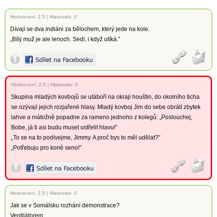
Hodnocení:
2.5
|
Hlasovalo: 0
Dívají se dva indiáni za bělochem, který jede na kole.
„Bílý muž je ale lenoch. Sedí, i když utíká.”
Hodnocení:
2.5
|
Hlasovalo: 0
Skupina mladých kovbojů se utáboří na okraji houštin, do okolního ticha
se ozývají jejich rozjařené hlasy. Mladý kovboj Jim do sebe obrátí zbytek
lahve a mátožně popadne za rameno jednoho z kolegů: „Poslouchej,
Bobe, já ti asi budu muset ustřelit hlavu!”
„To se na to podívejme, Jimmy. A proč bys to měl udělat?”
„Potřebuju pro koně seno!”
Hodnocení:
2.5
|
Hlasovalo: 0
Jak se v Somálsku rozhání demonstrace?
Ventilátorem.