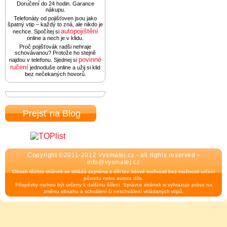
Doručení do 24 hodin. Garance
nákupu.
Telefonáty od pojišťoven jsou jako
špatný vtip – každý to zná, ale nikdo je
autopojištění
nechce. Spočítej si
online a nech je v klidu.
Proč pojišťovák radši nehraje
schovávanou? Protože ho stejně
povinné
najdou v telefonu. Sjednej si
ručení
jednoduše online a užij si klid
bez nečekaných hovorů.
Prejsť na Blog
Copyright ©2011-2012 Vysmátej.cz - all rights reserved -
info@vysmatej.cz
Obsah těchto stránek se skládá zejména z děl tzv. lidové tvořivosti bez možnosti určení
původu nebo autora díla.
Příspěvky mohou být určeny k dalšímu šíření. Správce stránek si vyhrazuje právo na
změnu obsahu a schválení či neschválení vkládaných vtipů.