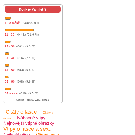
Kolik je Vám let ?
10 a méně
- 848x (9.8 %)
11 - 20
- 4443x (51.6 %)
21 - 30
- 801x (9.3 %)
31 - 40
- 616x (7.1 %)
41 - 50
- 583x (6.8 %)
51 - 60
- 508x (5.9 %)
61 a více
- 818x (9.5 %)
Celkem hlasovalo: 8617
Citáty o lásce
Citáty a
Náhodné vtipy
motta
Nejnovější vtipné obrázky
Vtipy o lásce a sexu
Nejlepší vtipy
Vtipné texty