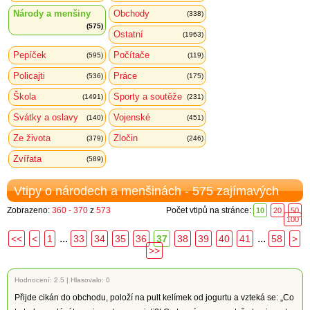
Národy a menšiny
Obchody
(338)
(575)
Ostatní
(1963)
Pepíček
Počítače
(595)
(119)
Policajti
Práce
(536)
(175)
Škola
Sporty a soutěže
(1491)
(231)
Svátky a oslavy
Vojenské
(140)
(451)
Ze života
Zločin
(379)
(246)
Zvířata
(589)
Vtipy o národech a menšinách - 575 zajímavých
Zobrazeno:
360 - 370
z
573
Počet vtipů na stránce:
10
20
50
100
...
...
<<
<
1
33
34
35
36
37
38
39
40
41
58
>
>>
Hodnocení:
2.5
|
Hlasovalo: 0
Přijde cikán do obchodu, položí na pult kelímek od jogurtu a vzteká se: „Co