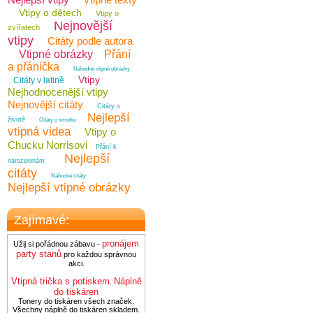
Vtipy o dětech
Vtipy o
Nejnovější
zvířatech
vtipy
Citáty podle autora
Vtipné obrázky
Přání
a přáníčka
Náhodné vtipné obrázky
Vtipy
Citáty v latině
Nejhodnocenější vtipy
Nejnovější citáty
Citáty o
Nejlepší
životě
Citáty o smutku
vtipná videa
Vtipy o
Chucku Norrisovi
Přání k
Nejlepší
narozeninám
citáty
Náhodné citáty
Nejlepší vtipné obrázky
Zajímavé:
pronájem
Užij si pořádnou zábavu -
party stanů
pro každou správnou
akci.
Vtipná trička s potiskem
Náplně
.
do tiskáren
Tonery do tiskáren všech značek.
Všechny náplně do tiskáren skladem.