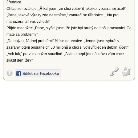
úřednice.
Chlap se rozčiluje: „Říkal jsem, že chci votevřít jakejkoliv zasranej účet!”
„Pane, takové výrazy zde nestrpíme,” zamračí se úřednice. „Jdu pro
manažera, ať vás vyhodí!”
Přijde manažer: „Pane, slyšel jsem, že jste byl hrubý na naši pracovnici. Co
máte za problém?”
„Do hajzlu, žádnej problém!” čílí se neurvalec. „Jenom jsem vyhrál v
zasraný loterii posranejch 50 milionů a chci si votevřít jeden debilní účet!”
„Ach tak,” praví manažer soucitně. „A tahle nepříjemná kráva vám chce
zkazit den, že?”