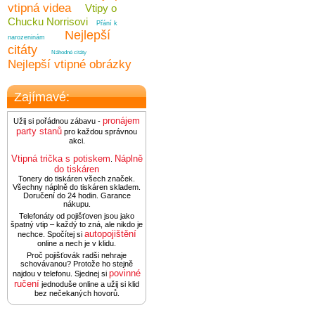
vtipná videa
Vtipy o
Chucku Norrisovi
Přání k
Nejlepší
narozeninám
citáty
Náhodné citáty
Nejlepší vtipné obrázky
Zajímavé:
pronájem
Užij si pořádnou zábavu -
party stanů
pro každou správnou
akci.
Vtipná trička s potiskem
Náplně
.
do tiskáren
Tonery do tiskáren všech značek.
Všechny náplně do tiskáren skladem.
Doručení do 24 hodin. Garance
nákupu.
Telefonáty od pojišťoven jsou jako
špatný vtip – každý to zná, ale nikdo je
autopojištění
nechce. Spočítej si
online a nech je v klidu.
Proč pojišťovák radši nehraje
schovávanou? Protože ho stejně
povinné
najdou v telefonu. Sjednej si
ručení
jednoduše online a užij si klid
bez nečekaných hovorů.