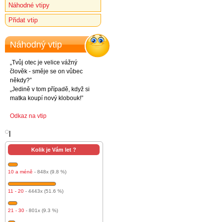
Náhodné vtipy
Přidat vtip
Náhodný vtip
„Tvůj otec je velice vážný
člověk - směje se on vůbec
někdy?”
„Jedině v tom případě, když si
matka koupí nový klobouk!”
Odkaz na vtip
l
Kolik je Vám let ?
10 a méně
- 848x (9.8 %)
11 - 20
- 4443x (51.6 %)
21 - 30
- 801x (9.3 %)