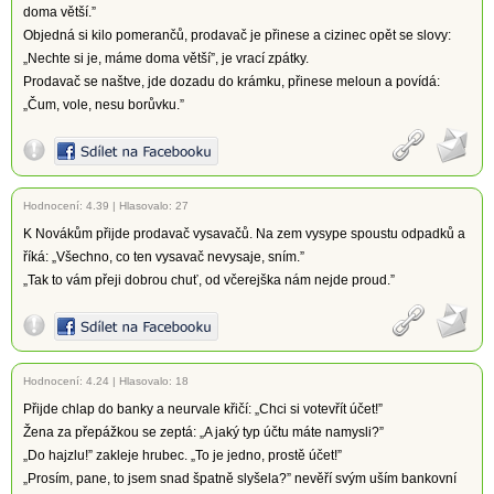
doma větší.”
Objedná si kilo pomerančů, prodavač je přinese a cizinec opět se slovy:
„Nechte si je, máme doma větší”, je vrací zpátky.
Prodavač se naštve, jde dozadu do krámku, přinese meloun a povídá:
„Čum, vole, nesu borůvku.”
Hodnocení:
4.39
|
Hlasovalo: 27
K Novákům přijde prodavač vysavačů. Na zem vysype spoustu odpadků a
říká: „Všechno, co ten vysavač nevysaje, sním.”
„Tak to vám přeji dobrou chuť, od včerejška nám nejde proud.”
Hodnocení:
4.24
|
Hlasovalo: 18
Přijde chlap do banky a neurvale křičí: „Chci si votevřít účet!”
Žena za přepážkou se zeptá: „A jaký typ účtu máte namysli?”
„Do hajzlu!” zakleje hrubec. „To je jedno, prostě účet!”
„Prosím, pane, to jsem snad špatně slyšela?” nevěří svým uším bankovní