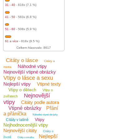
31 - 40
- 616x (7.1 %)
41 - 50
- 583x (6.8 %)
51 - 60
- 508x (5.9 %)
61 a více
- 818x (9.5 %)
Celkem hlasovalo: 8617
Citáty o lásce
Citáty a
Náhodné vtipy
motta
Nejnovější vtipné obrázky
Vtipy o lásce a sexu
Nejlepší vtipy
Vtipné texty
Vtipy o dětech
Vtipy o
Nejnovější
zvířatech
vtipy
Citáty podle autora
Vtipné obrázky
Přání
a přáníčka
Náhodné vtipné obrázky
Vtipy
Citáty v latině
Nejhodnocenější vtipy
Nejnovější citáty
Citáty o
Nejlepší
životě
Citáty o smutku