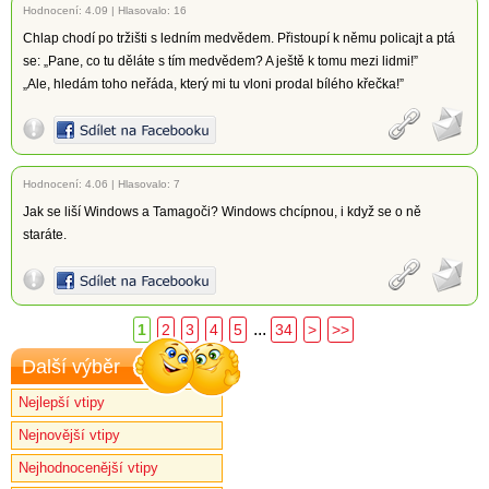
Hodnocení:
4.09
|
Hlasovalo: 16
Chlap chodí po tržišti s ledním medvědem. Přistoupí k němu policajt a ptá
se: „Pane, co tu děláte s tím medvědem? A ještě k tomu mezi lidmi!”
„Ale, hledám toho neřáda, který mi tu vloni prodal bílého křečka!”
Hodnocení:
4.06
|
Hlasovalo: 7
Jak se liší Windows a Tamagoči? Windows chcípnou, i když se o ně
staráte.
...
1
2
3
4
5
34
>
>>
Další výběr
Nejlepší vtipy
Nejnovější vtipy
Nejhodnocenější vtipy