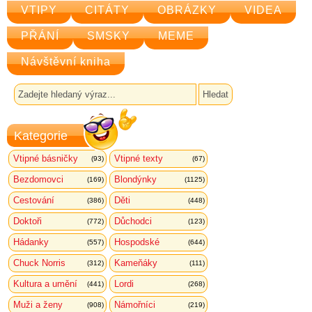
VTIPY
CITÁTY
OBRÁZKY
VIDEA
PŘÁNÍ
SMSKY
MEME
Návštěvní kniha
Kategorie
Vtipné básničky
Vtipné texty
(93)
(67)
Bezdomovci
Blondýnky
(169)
(1125)
Cestování
Děti
(386)
(448)
Doktoři
Důchodci
(772)
(123)
Hádanky
Hospodské
(557)
(644)
Chuck Norris
Kameňáky
(312)
(111)
Kultura a umění
Lordi
(441)
(268)
Muži a ženy
Námořníci
(908)
(219)