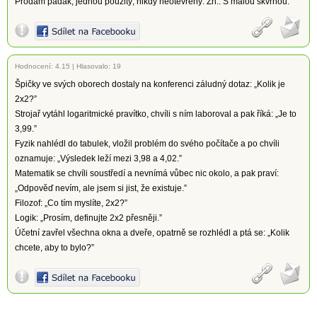
Prodám padák, jednou použitý, nikdy neotevřený. Zn.: S malou skvrnou.
Hodnocení:
4.15
|
Hlasovalo: 19
Špičky ve svých oborech dostaly na konferenci záludný dotaz: „Kolik je
2x2?”
Strojař vytáhl logaritmické pravítko, chvíli s ním laboroval a pak říká: „Je to
3,99.”
Fyzik nahlédl do tabulek, vložil problém do svého počítače a po chvíli
oznamuje: „Výsledek leží mezi 3,98 a 4,02.”
Matematik se chvíli soustředí a nevnímá vůbec nic okolo, a pak praví:
„Odpověď nevím, ale jsem si jist, že existuje.”
Filozof: „Co tím myslíte, 2x2?”
Logik: „Prosím, definujte 2x2 přesněji.”
Účetní zavřel všechna okna a dveře, opatrně se rozhlédl a ptá se: „Kolik
chcete, aby to bylo?”