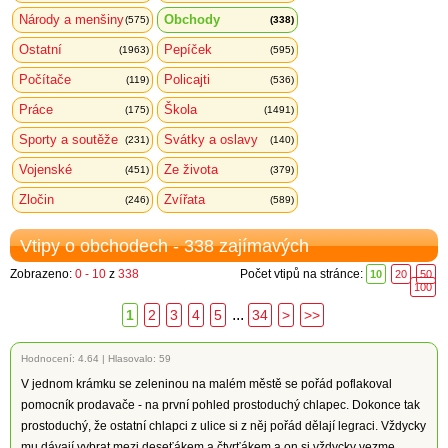
Národy a menšiny
Obchody
(575)
(338)
Ostatní
Pepíček
(1963)
(595)
Počítače
Policajti
(119)
(536)
Práce
Škola
(175)
(1491)
Sporty a soutěže
Svátky a oslavy
(231)
(140)
Vojenské
Ze života
(451)
(379)
Zločin
Zvířata
(246)
(589)
Vtipy o obchodech - 338 zajímavých
Zobrazeno:
0 - 10
z
338
Počet vtipů na stránce:
10
20
50
100
...
1
2
3
4
5
34
>
>>
Hodnocení:
4.64
|
Hlasovalo: 59
V jednom krámku se zeleninou na malém městě se pořád poflakoval
pomocník prodavače - na první pohled prostoduchý chlapec. Dokonce tak
prostoduchý, že ostatní chlapci z ulice si z něj pořád dělají legraci. Vždycky
mu dávají vybrat mezi deseťákem a čtvrťákem a on si vždycky vezme