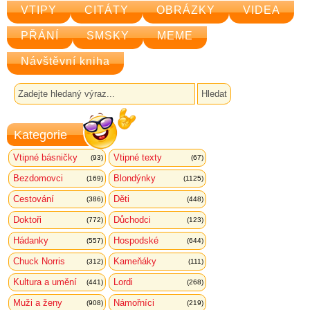
VTIPY
CITÁTY
OBRÁZKY
VIDEA
PŘÁNÍ
SMSKY
MEME
Návštěvní kniha
Kategorie
Vtipné básničky
Vtipné texty
(93)
(67)
Bezdomovci
Blondýnky
(169)
(1125)
Cestování
Děti
(386)
(448)
Doktoři
Důchodci
(772)
(123)
Hádanky
Hospodské
(557)
(644)
Chuck Norris
Kameňáky
(312)
(111)
Kultura a umění
Lordi
(441)
(268)
Muži a ženy
Námořníci
(908)
(219)