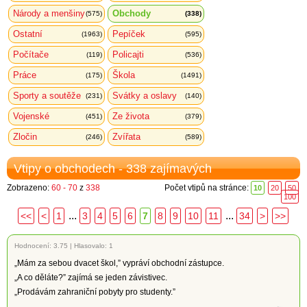
Národy a menšiny
Obchody
(575)
(338)
Ostatní
Pepíček
(1963)
(595)
Počítače
Policajti
(119)
(536)
Práce
Škola
(175)
(1491)
Sporty a soutěže
Svátky a oslavy
(231)
(140)
Vojenské
Ze života
(451)
(379)
Zločin
Zvířata
(246)
(589)
Vtipy o obchodech - 338 zajímavých
Zobrazeno:
60 - 70
z
338
Počet vtipů na stránce:
10
20
50
100
...
...
<<
<
1
3
4
5
6
7
8
9
10
11
34
>
>>
Hodnocení:
3.75
|
Hlasovalo: 1
„Mám za sebou dvacet škol,” vypráví obchodní zástupce.
„A co děláte?” zajímá se jeden závistivec.
„Prodávám zahraniční pobyty pro studenty.”