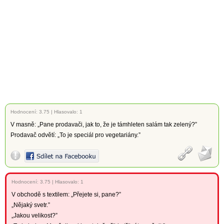
Hodnocení:
3.75
|
Hlasovalo: 1
V masně: „Pane prodavači, jak to, že je támhleten salám tak zelený?”
Prodavač odvětí: „To je speciál pro vegetariány.”
Hodnocení:
3.75
|
Hlasovalo: 1
V obchodě s textilem: „Přejete si, pane?”
„Nějaký svetr.”
„Jakou velikost?”