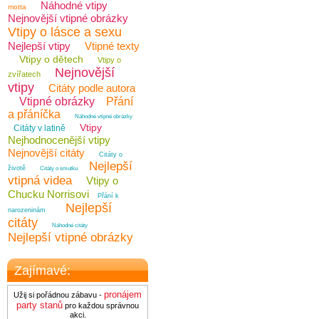
Náhodné vtipy
motta
Nejnovější vtipné obrázky
Vtipy o lásce a sexu
Nejlepší vtipy
Vtipné texty
Vtipy o dětech
Vtipy o
Nejnovější
zvířatech
vtipy
Citáty podle autora
Vtipné obrázky
Přání
a přáníčka
Náhodné vtipné obrázky
Vtipy
Citáty v latině
Nejhodnocenější vtipy
Nejnovější citáty
Citáty o
Nejlepší
životě
Citáty o smutku
vtipná videa
Vtipy o
Chucku Norrisovi
Přání k
Nejlepší
narozeninám
citáty
Náhodné citáty
Nejlepší vtipné obrázky
Zajímavé:
pronájem
Užij si pořádnou zábavu -
party stanů
pro každou správnou
akci.