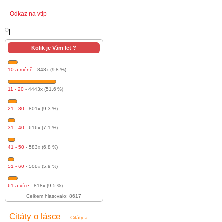
Odkaz na vtip
l
Kolik je Vám let ?
10 a méně
- 848x (9.8 %)
11 - 20
- 4443x (51.6 %)
21 - 30
- 801x (9.3 %)
31 - 40
- 616x (7.1 %)
41 - 50
- 583x (6.8 %)
51 - 60
- 508x (5.9 %)
61 a více
- 818x (9.5 %)
Celkem hlasovalo: 8617
Citáty o lásce
Citáty a