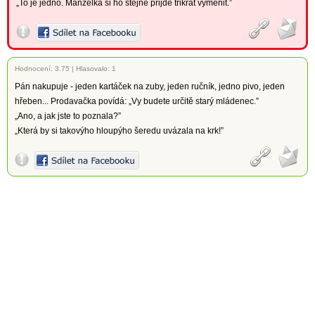
„To je jedno. Manželka si ho stejně přijde třikrát vyměnit.”
Hodnocení:
3.75
|
Hlasovalo: 1
Pán nakupuje - jeden kartáček na zuby, jeden ručník, jedno pivo, jeden
hřeben... Prodavačka povídá: „Vy budete určitě starý mládenec.”
„Ano, a jak jste to poznala?”
„Která by si takovýho hloupýho šeredu uvázala na krk!”