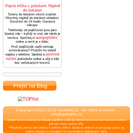
Vtipná trička s potiskem
Náplně
.
do tiskáren
Tonery do tiskáren všech značek.
Všechny náplně do tiskáren skladem.
Doručení do 24 hodin. Garance
nákupu.
Telefonáty od pojišťoven jsou jako
špatný vtip – každý to zná, ale nikdo je
autopojištění
nechce. Spočítej si
online a nech je v klidu.
Proč pojišťovák radši nehraje
schovávanou? Protože ho stejně
povinné
najdou v telefonu. Sjednej si
ručení
jednoduše online a užij si klid
bez nečekaných hovorů.
Prejsť na Blog
Copyright ©2011-2012 Vysmátej.cz - all rights reserved -
info@vysmatej.cz
Obsah těchto stránek se skládá zejména z děl tzv. lidové tvořivosti bez možnosti určení
původu nebo autora díla.
Příspěvky mohou být určeny k dalšímu šíření. Správce stránek si vyhrazuje právo na
změnu obsahu a schválení či neschválení vkládaných vtipů.