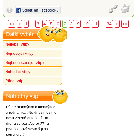
...
...
<<
<
1
3
4
5
6
7
8
9
10
11
34
>
>>
Další výběr
Nejlepší vtipy
Nejnovější vtipy
Nejhodnocenější vtipy
Náhodné vtipy
Přidat vtip
Náhodný vtip
Přijde blondýnka k blondýnce
a jedna říká : No dnes musíme
nosit zelené oblečení . Ta
druhá se ptá : A proč?? Ta
první odpoví:Nevidíš ji na
semaforu ?