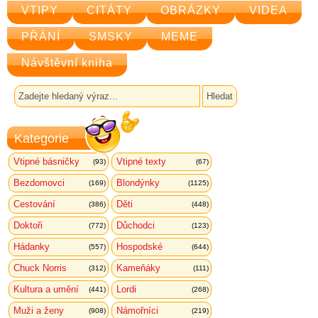
VTIPY
CITÁTY
OBRÁZKY
VIDEA
PŘÁNÍ
SMSKY
MEME
Návštěvní kniha
Kategorie
Vtipné básničky
Vtipné texty
(93)
(67)
Bezdomovci
Blondýnky
(169)
(1125)
Cestování
Děti
(386)
(448)
Doktoři
Důchodci
(772)
(123)
Hádanky
Hospodské
(557)
(644)
Chuck Norris
Kameňáky
(312)
(111)
Kultura a umění
Lordi
(441)
(268)
Muži a ženy
Námořníci
(908)
(219)