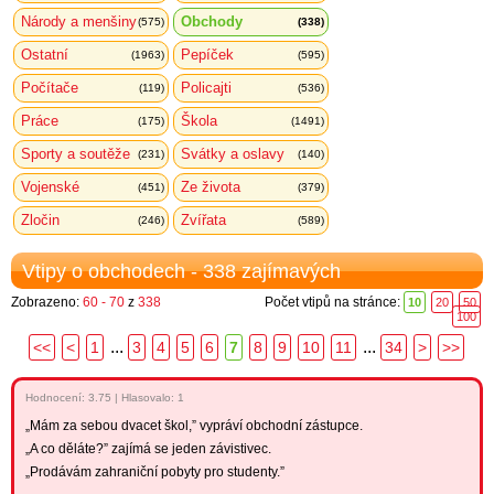
Národy a menšiny
Obchody
(575)
(338)
Ostatní
Pepíček
(1963)
(595)
Počítače
Policajti
(119)
(536)
Práce
Škola
(175)
(1491)
Sporty a soutěže
Svátky a oslavy
(231)
(140)
Vojenské
Ze života
(451)
(379)
Zločin
Zvířata
(246)
(589)
Vtipy o obchodech - 338 zajímavých
Zobrazeno:
60 - 70
z
338
Počet vtipů na stránce:
10
20
50
100
...
...
<<
<
1
3
4
5
6
7
8
9
10
11
34
>
>>
Hodnocení:
3.75
|
Hlasovalo: 1
„Mám za sebou dvacet škol,” vypráví obchodní zástupce.
„A co děláte?” zajímá se jeden závistivec.
„Prodávám zahraniční pobyty pro studenty.”