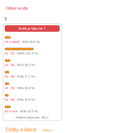
Odkaz na vtip
l
Kolik je Vám let ?
10 a méně
- 848x (9.8 %)
11 - 20
- 4443x (51.6 %)
21 - 30
- 801x (9.3 %)
31 - 40
- 616x (7.1 %)
41 - 50
- 583x (6.8 %)
51 - 60
- 508x (5.9 %)
61 a více
- 818x (9.5 %)
Celkem hlasovalo: 8617
Citáty o lásce
Citáty a