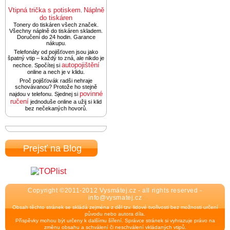
Vtipná trička s potiskem
Náplně
.
do tiskáren
Tonery do tiskáren všech značek.
Všechny náplně do tiskáren skladem.
Doručení do 24 hodin. Garance
nákupu.
Telefonáty od pojišťoven jsou jako
špatný vtip – každý to zná, ale nikdo je
autopojištění
nechce. Spočítej si
online a nech je v klidu.
Proč pojišťovák radši nehraje
schovávanou? Protože ho stejně
povinné
najdou v telefonu. Sjednej si
ručení
jednoduše online a užij si klid
bez nečekaných hovorů.
Prejsť na Blog
Copyright ©2011-2012 Vysmátej.cz - all rights reserved -
info@vysmatej.cz
Obsah těchto stránek se skládá zejména z děl tzv. lidové tvořivosti bez možnosti určení
původu nebo autora díla.
Příspěvky mohou být určeny k dalšímu šíření. Správce stránek si vyhrazuje právo na
změnu obsahu a schválení či neschválení vkládaných vtipů.