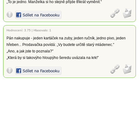
„To je jedno. Manželka si ho stejně přijde třikrát vyměnit.”
Hodnocení:
3.75
|
Hlasovalo: 1
Pán nakupuje - jeden kartáček na zuby, jeden ručník, jedno pivo, jeden
hřeben... Prodavačka povídá: „Vy budete určitě starý mládenec.”
„Ano, a jak jste to poznala?”
„Která by si takovýho hloupýho šeredu uvázala na krk!”