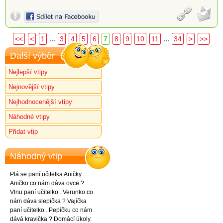
...
...
<<
<
1
3
4
5
6
7
8
9
10
11
34
>
>>
Další výběr
Nejlepší vtipy
Nejnovější vtipy
Nejhodnocenější vtipy
Náhodné vtipy
Přidat vtip
Náhodný vtip
Ptá se paní učitelka Aničky :
Aničko co nám dáva ovce ?
Vlnu paní učitelko . Verunko co
nám dáva slepička ? Vajíčka
paní učitelko . Pepíčku co nám
dává kravička ? Domácí úkoly.