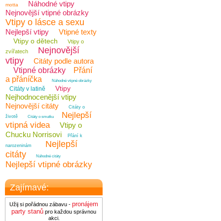
Náhodné vtipy
motta
Nejnovější vtipné obrázky
Vtipy o lásce a sexu
Nejlepší vtipy
Vtipné texty
Vtipy o dětech
Vtipy o
Nejnovější
zvířatech
vtipy
Citáty podle autora
Vtipné obrázky
Přání
a přáníčka
Náhodné vtipné obrázky
Vtipy
Citáty v latině
Nejhodnocenější vtipy
Nejnovější citáty
Citáty o
Nejlepší
životě
Citáty o smutku
vtipná videa
Vtipy o
Chucku Norrisovi
Přání k
Nejlepší
narozeninám
citáty
Náhodné citáty
Nejlepší vtipné obrázky
Zajímavé:
pronájem
Užij si pořádnou zábavu -
party stanů
pro každou správnou
akci.