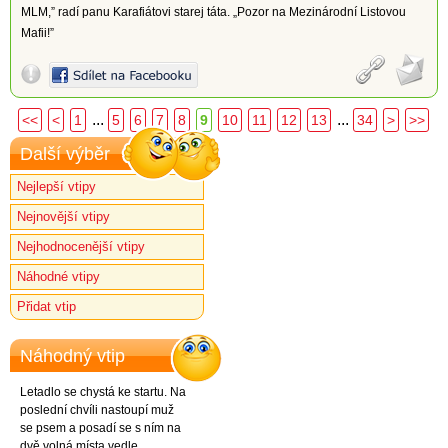
MLM,” radí panu Karafiátovi starej táta. „Pozor na Mezinárodní Listovou
Mafii!”
...
...
<<
<
1
5
6
7
8
9
10
11
12
13
34
>
>>
Další výběr
Nejlepší vtipy
Nejnovější vtipy
Nejhodnocenější vtipy
Náhodné vtipy
Přidat vtip
Náhodný vtip
Letadlo se chystá ke startu. Na
poslední chvíli nastoupí muž
se psem a posadí se s ním na
dvě volná místa vedle