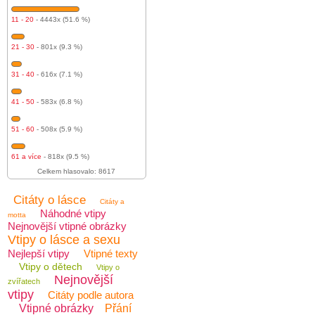
11 - 20
- 4443x (51.6 %)
21 - 30
- 801x (9.3 %)
31 - 40
- 616x (7.1 %)
41 - 50
- 583x (6.8 %)
51 - 60
- 508x (5.9 %)
61 a více
- 818x (9.5 %)
Celkem hlasovalo: 8617
Citáty o lásce
Citáty a
Náhodné vtipy
motta
Nejnovější vtipné obrázky
Vtipy o lásce a sexu
Nejlepší vtipy
Vtipné texty
Vtipy o dětech
Vtipy o
Nejnovější
zvířatech
vtipy
Citáty podle autora
Vtipné obrázky
Přání