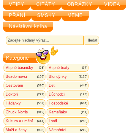
VTIPY
CITÁTY
OBRÁZKY
VIDEA
PŘÁNÍ
SMSKY
MEME
Návštěvní kniha
Kategorie
Vtipné básničky
Vtipné texty
(93)
(67)
Bezdomovci
Blondýnky
(169)
(1125)
Cestování
Děti
(386)
(448)
Doktoři
Důchodci
(772)
(123)
Hádanky
Hospodské
(557)
(644)
Chuck Norris
Kameňáky
(312)
(111)
Kultura a umění
Lordi
(441)
(268)
Muži a ženy
Námořníci
(908)
(219)