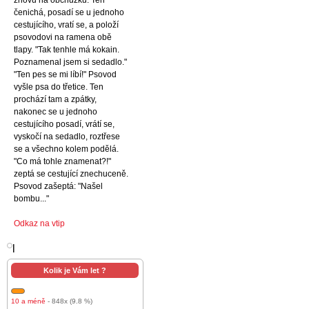
znovu na obchůzku. Ten
čenichá, posadí se u jednoho
cestujícího, vratí se, a položí
psovodovi na ramena obě
tlapy. "Tak tenhle má kokain.
Poznamenal jsem si sedadlo."
"Ten pes se mi líbí!" Psovod
vyšle psa do třetice. Ten
prochází tam a zpátky,
nakonec se u jednoho
cestujícího posadí, vrátí se,
vyskočí na sedadlo, roztřese
se a všechno kolem podělá.
"Co má tohle znamenat?!"
zeptá se cestující znechuceně.
Psovod zašeptá: "Našel
bombu..."
Odkaz na vtip
l
Kolik je Vám let ?
10 a méně
- 848x (9.8 %)