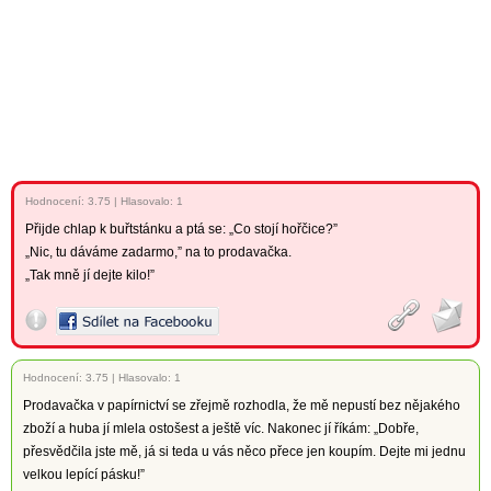
Hodnocení:
3.75
|
Hlasovalo: 1
Přijde chlap k buřtstánku a ptá se: „Co stojí hořčice?”
„Nic, tu dáváme zadarmo,” na to prodavačka.
„Tak mně jí dejte kilo!”
Hodnocení:
3.75
|
Hlasovalo: 1
Prodavačka v papírnictví se zřejmě rozhodla, že mě nepustí bez nějakého
zboží a huba jí mlela ostošest a ještě víc. Nakonec jí říkám: „Dobře,
přesvědčila jste mě, já si teda u vás něco přece jen koupím. Dejte mi jednu
velkou lepící pásku!”