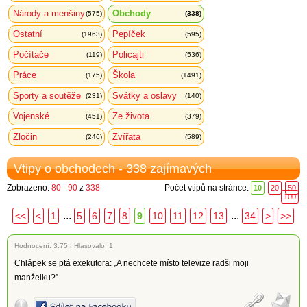
Národy a menšiny
Obchody
(575)
(338)
Ostatní
Pepíček
(1963)
(595)
Počítače
Policajti
(119)
(536)
Práce
Škola
(175)
(1491)
Sporty a soutěže
Svátky a oslavy
(231)
(140)
Vojenské
Ze života
(451)
(379)
Zločin
Zvířata
(246)
(589)
Vtipy o obchodech - 338 zajímavých
Zobrazeno:
80 - 90
z
338
Počet vtipů na stránce:
10
20
50
100
...
...
<<
<
1
5
6
7
8
9
10
11
12
13
34
>
>>
Hodnocení:
3.75
|
Hlasovalo: 1
Chlápek se ptá exekutora: „A nechcete místo televize radši moji
manželku?”