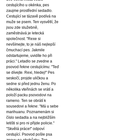
cestujícího u okénka, pes
zaujme prostřední sedadlo.
Cestující se tázavě podívá na
muže se psem. Ten vysvětlí, že
jsou zde služebně,
zaměstnává je letecká
společnost. "Rexe si
nevšímejte, to je náš nejlepší
čmuchací pes. Jakmile
odstartujeme, uvidíte ho při
práci." Letadlo se zvedne a
psovod řekne cestujícímu: "Teď
se dívejte. Rexi, hledej!" Pes
seskočí, projde uličkou a
sedne si před jednu ženu. Po
několika vteřinách se vrátí a
položí packu psovodovi na
rameno. Ten se obrátí k
sousedovi a řekne: "Má u sebe
marihuanu. Poznamenám si
číslo sedadla a na nejbližším
letišti si pro ni přijde policie."
"Skvělá práce!" odpoví
cestující. Psovod pošle psa