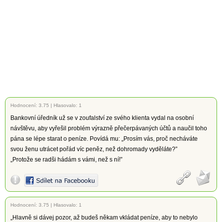
Hodnocení:
3.75
|
Hlasovalo: 1
Bankovní úředník už se v zoufalství ze svého klienta vydal na osobní
návštěvu, aby vyřešil problém výrazně přečerpávaných účtů a naučil toho
pána se lépe starat o peníze. Povídá mu: „Prosím vás, proč necháváte
svou ženu utrácet pořád víc peněz, než dohromady vyděláte?”
„Protože se radši hádám s vámi, než s ní!”
Hodnocení:
3.75
|
Hlasovalo: 1
„Hlavně si dávej pozor, až budeš někam vkládat peníze, aby to nebylo