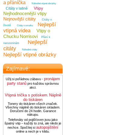
a přáníčka
Náhodné vtipné obrázky
Vtipy
Citáty v latině
Nejhodnocenější vtipy
Nejnovější citáty
Citáty o
Nejlepší
životě
Citáty o smutku
vtipná videa
Vtipy o
Chucku Norrisovi
Přání k
Nejlepší
narozeninám
citáty
Náhodné citáty
Nejlepší vtipné obrázky
Zajímavé:
pronájem
Užij si pořádnou zábavu -
party stanů
pro každou správnou
akci.
Vtipná trička s potiskem
Náplně
.
do tiskáren
Tonery do tiskáren všech značek.
Všechny náplně do tiskáren skladem.
Doručení do 24 hodin. Garance
nákupu.
Telefonáty od pojišťoven jsou jako
špatný vtip – každý to zná, ale nikdo je
autopojištění
nechce. Spočítej si
online a nech je v klidu.