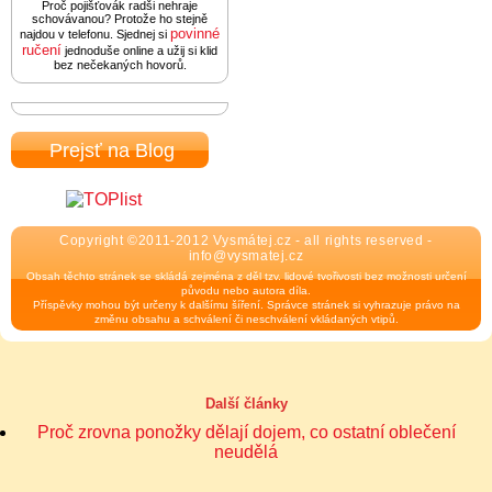
Proč pojišťovák radši nehraje
schovávanou? Protože ho stejně
povinné
najdou v telefonu. Sjednej si
ručení
jednoduše online a užij si klid
bez nečekaných hovorů.
Prejsť na Blog
Copyright ©2011-2012 Vysmátej.cz - all rights reserved -
info@vysmatej.cz
Obsah těchto stránek se skládá zejména z děl tzv. lidové tvořivosti bez možnosti určení
původu nebo autora díla.
Příspěvky mohou být určeny k dalšímu šíření. Správce stránek si vyhrazuje právo na
změnu obsahu a schválení či neschválení vkládaných vtipů.
Další články
Proč zrovna ponožky dělají dojem, co ostatní oblečení
neudělá