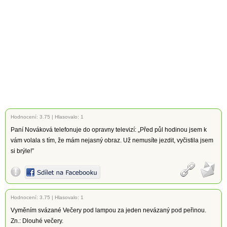
Hodnocení:
3.75
|
Hlasovalo: 1
Paní Nováková telefonuje do opravny televizí: „Před půl hodinou jsem k
vám volala s tím, že mám nejasný obraz. Už nemusíte jezdit, vyčistila jsem
si brýle!”
Hodnocení:
3.75
|
Hlasovalo: 1
Vyměním svázané Večery pod lampou za jeden nevázaný pod peřinou.
Zn.: Dlouhé večery.