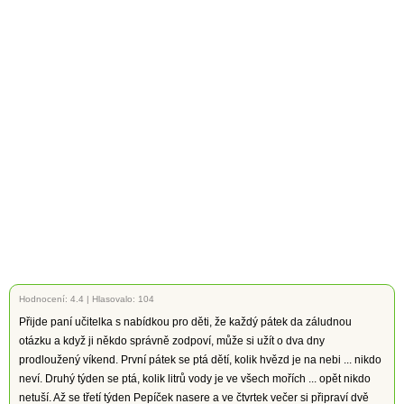
Hodnocení:
4.4
|
Hlasovalo: 104
Přijde paní učitelka s nabídkou pro děti, že každý pátek da záludnou
otázku a když ji někdo správně zodpoví, může si užít o dva dny
prodloužený víkend. První pátek se ptá dětí, kolik hvězd je na nebi ... nikdo
neví. Druhý týden se ptá, kolik litrů vody je ve všech mořích ... opět nikdo
netuší. Až se třetí týden Pepíček nasere a ve čtvrtek večer si připraví dvě