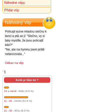
Náhodné vtipy
Přidat vtip
Náhodný vtip
Policajt vyzve mladou slečnu k
tanci a ptá se jí: "Slečno, vy si
taky myslíte, že jsou policajti
blbí?"
"Ne, ale na hymnu jsem ještě
netancovala..."
Odkaz na vtip
l
Kolik je Vám let ?
10 a méně
- 848x (9.8 %)
11 - 20
- 4443x (51.6 %)
21 - 30
- 801x (9.3 %)