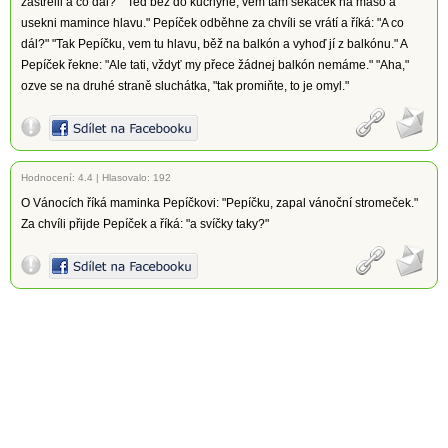
zastřelil a co dál?" "Teď běž do kuchyně, vem tam sekáček na maso a
usekni mamince hlavu." Pepíček odběhne za chvíli se vrátí a říká: "A co
dál?" "Tak Pepíčku, vem tu hlavu, běž na balkón a vyhoď jí z balkónu." A
Pepíček řekne: "Ale tati, vždyť my přece žádnej balkón nemáme." "Aha,"
ozve se na druhé straně sluchátka, "tak promiňte, to je omyl."
Hodnocení:
4.4
|
Hlasovalo: 192
O Vánocích říká maminka Pepíčkovi: "Pepíčku, zapal vánoční stromeček."
Za chvíli přijde Pepíček a říká: "a svíčky taky?"