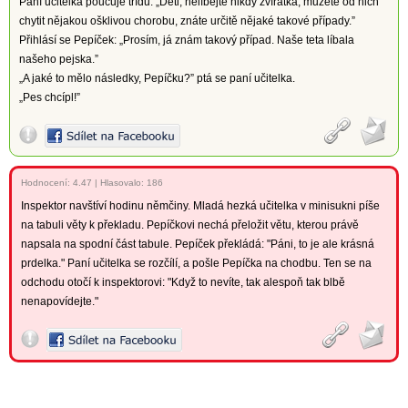
Paní učitelka poučuje třídu: „Děti, nelíbejte nikdy zvířátka, můžete od nich
chytit nějakou ošklivou chorobu, znáte určitě nějaké takové případy.”
Přihlásí se Pepíček: „Prosím, já znám takový případ. Naše teta líbala
našeho pejska.”
„A jaké to mělo následky, Pepíčku?” ptá se paní učitelka.
„Pes chcípl!”
Hodnocení:
4.47
|
Hlasovalo: 186
Inspektor navštíví hodinu němčiny. Mladá hezká učitelka v minisukni píše
na tabuli věty k překladu. Pepíčkovi nechá přeložit větu, kterou právě
napsala na spodní část tabule. Pepíček překládá: "Páni, to je ale krásná
prdelka." Paní učitelka se rozčílí, a pošle Pepíčka na chodbu. Ten se na
odchodu otočí k inspektorovi: "Když to nevíte, tak alespoň tak blbě
nenapovídejte."