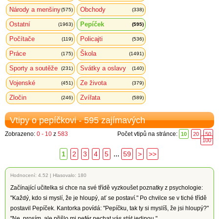
Národy a menšiny
Obchody
(575)
(338)
Ostatní
Pepíček
(1963)
(595)
Počítače
Policajti
(119)
(536)
Práce
Škola
(175)
(1491)
Sporty a soutěže
Svátky a oslavy
(231)
(140)
Vojenské
Ze života
(451)
(379)
Zločin
Zvířata
(246)
(589)
Vtipy o pepíčkovi - 595 zajímavých
Zobrazeno:
0 - 10
z
583
Počet vtipů na stránce:
10
20
50
100
...
1
2
3
4
5
59
>
>>
Hodnocení:
4.52
|
Hlasovalo: 180
Začínající učitelka si chce na své třídě vyzkoušet poznatky z psychologie:
"Každý, kdo si myslí, že je hloupý, ať se postaví." Po chvilce se v tiché třídě
postavil Pepíček. Kantorka povídá: "Pepíčku, tak ty si myslíš, že jsi hloupý?"
"Ne, prosím, ale přišlo mi nefér nechat vás stát jedinou."