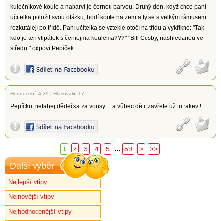
kulečníkové koule a nabarví je černou barvou. Druhý den, když chce paní
učitelka položit svou otázku, hodí koule na zem a ty se s velkým rámusem
rozkutálejí po třídě. Paní učitelka se vztekle otočí na třídu a vykřikne: "Tak
kdo je ten vtipálek s černejma koulema???" "Bill Cosby, nashledanou ve
středu." odpoví Pepíček
Hodnocení:
4.39
|
Hlasovalo: 17
Pepíčku, netahej dědečka za vousy …a vůbec děti, zavřete už tu rakev !
...
1
2
3
4
5
59
>
>>
Další výběr
Nejlepší vtipy
Nejnovější vtipy
Nejhodnocenější vtipy