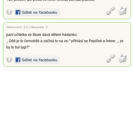
Hodnocení:
4.5
|
Hlasovalo: 4
paní učitelka ve škole dává dětem hádanku:
,, Děti je to černobílé a začíná to na ze-" přihlásí se Pepíček a řekne: ,, ze
by to byl tygl?"