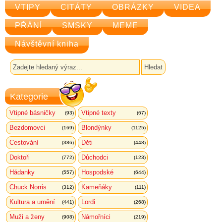
VTIPY
CITÁTY
OBRÁZKY
VIDEA
PŘÁNÍ
SMSKY
MEME
Návštěvní kniha
Kategorie
Vtipné básničky
Vtipné texty
(93)
(67)
Bezdomovci
Blondýnky
(169)
(1125)
Cestování
Děti
(386)
(448)
Doktoři
Důchodci
(772)
(123)
Hádanky
Hospodské
(557)
(644)
Chuck Norris
Kameňáky
(312)
(111)
Kultura a umění
Lordi
(441)
(268)
Muži a ženy
Námořníci
(908)
(219)