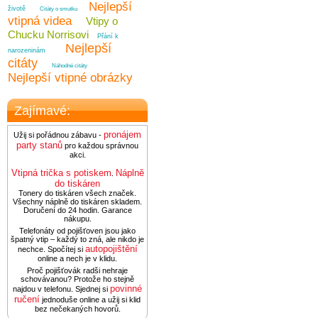
Nejlepší
životě
Citáty o smutku
vtipná videa
Vtipy o
Chucku Norrisovi
Přání k
Nejlepší
narozeninám
citáty
Náhodné citáty
Nejlepší vtipné obrázky
Zajímavé:
pronájem
Užij si pořádnou zábavu -
party stanů
pro každou správnou
akci.
Vtipná trička s potiskem
Náplně
.
do tiskáren
Tonery do tiskáren všech značek.
Všechny náplně do tiskáren skladem.
Doručení do 24 hodin. Garance
nákupu.
Telefonáty od pojišťoven jsou jako
špatný vtip – každý to zná, ale nikdo je
autopojištění
nechce. Spočítej si
online a nech je v klidu.
Proč pojišťovák radši nehraje
schovávanou? Protože ho stejně
povinné
najdou v telefonu. Sjednej si
ručení
jednoduše online a užij si klid
bez nečekaných hovorů.