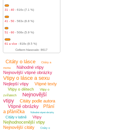
31 - 40
- 616x (7.1 %)
41 - 50
- 583x (6.8 %)
51 - 60
- 508x (5.9 %)
61 a více
- 818x (9.5 %)
Celkem hlasovalo: 8617
Citáty o lásce
Citáty a
Náhodné vtipy
motta
Nejnovější vtipné obrázky
Vtipy o lásce a sexu
Nejlepší vtipy
Vtipné texty
Vtipy o dětech
Vtipy o
Nejnovější
zvířatech
vtipy
Citáty podle autora
Vtipné obrázky
Přání
a přáníčka
Náhodné vtipné obrázky
Vtipy
Citáty v latině
Nejhodnocenější vtipy
Nejnovější citáty
Citáty o