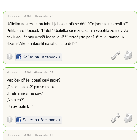
Hodnocení:
4.04
|
Hlasovalo: 26
Učitelka nakreslila na tabuli jablko a ptá se dětí: "Co jsem to nakreslila?"
Přihlásí se Pepíček: "Prdel." Učitelka se rozplakala a vyběhla ze třídy. Za
chvíli do učebny vkročí ředitel a křičí: "Proč jste paní učitelku dohnali k
slzám? A kdo nakreslil na tabuli tu prdel?"
Hodnocení:
4.04
|
Hlasovalo: 54
Pepíček přišel domů celý mokrý.
„Co se ti stalo?” ptá se matka.
„Hráli jsme si na psy.”
„No a co?”
„Já byl patník...”
Hodnocení:
4.04
|
Hlasovalo: 13