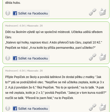
děda hubu.
Hodnocení:
4.04
|
Hlasovalo: 26
Děti na školním výletě spí ve společné místnosti. Učitelka udělá středem
čáru.
„Nalevo spí holky, napravo kluci. A kdo překročí tuto čáru, zaplatí 10 Kč.”
Pepíček se hlásí: „A na kolik by přišla permanentka, paní učitelko?”
Hodnocení:
4.04
|
Hlasovalo: 26
Přijde Pepíček ze školy a povídá tatínkovi že dostal pětku z matiky. "Jak
to?" ptá se podrážděně otec. "Nejdříve se mě učitelka zeptala, kolik je 3 x
2. A já jí povídám že 6," říká Pepíček. "No to je správně," na to tatík. "A pak
se mě zeptala, kolik je 2 x 3," povídá Pepíček. "Jakej je v tom kurva rozdíl?"
rozčíli se tatík. "Přesně to jsem řekl," na to Pepíček.