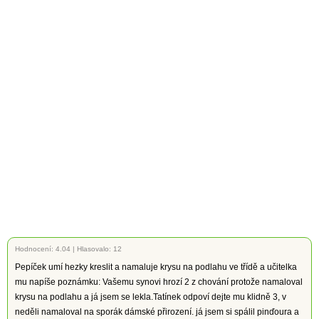
Hodnocení:
4.04
|
Hlasovalo: 12
Pepíček umí hezky kreslit a namaluje krysu na podlahu ve třídě a učitelka
mu napíše poznámku: Vašemu synovi hrozí 2 z chování protože namaloval
krysu na podlahu a já jsem se lekla.Tatínek odpoví dejte mu klidně 3, v
neděli namaloval na sporák dámské přirození. já jsem si spálil pinďoura a