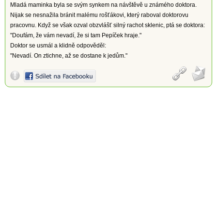
Mladá maminka byla se svým synkem na návštěvě u známého doktora.
Nijak se nesnažila bránit malému rošťákovi, který raboval doktorovu
pracovnu. Když se však ozval obzvlášť silný rachot sklenic, ptá se doktora:
"Doufám, že vám nevadí, že si tam Pepíček hraje."
Doktor se usmál a klidně odpověděl:
"Nevadí. On ztichne, až se dostane k jedům."