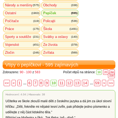
Národy a menšiny
Obchody
(575)
(338)
Ostatní
Pepíček
(1963)
(595)
Počítače
Policajti
(119)
(536)
Práce
Škola
(175)
(1491)
Sporty a soutěže
Svátky a oslavy
(231)
(140)
Vojenské
Ze života
(451)
(379)
Zločin
Zvířata
(246)
(589)
Vtipy o pepíčkovi - 595 zajímavých
Zobrazeno:
90 - 100
z
583
Počet vtipů na stránce:
10
20
50
100
...
...
<<
<
1
6
7
8
9
10
11
12
13
14
59
>
>>
Hodnocení:
4.04
|
Hlasovalo: 38
Učitelka ve škole zkouší malé děti z českého jazyka a dá jim za úkol slovní
hříčku: „Děti, řekněte mi nějaké lesní zvíře, pak přidejte jedno písmenko a
udělejte z něj část lidského těla.”
Přihlásí se Mařenka a říká: „Tak třeba: laň - dlaň.”