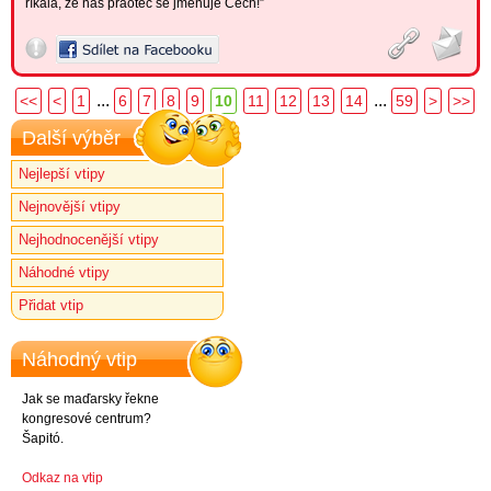
říkala, že náš praotec se jmenuje Čech!”
...
...
<<
<
1
6
7
8
9
10
11
12
13
14
59
>
>>
Další výběr
Nejlepší vtipy
Nejnovější vtipy
Nejhodnocenější vtipy
Náhodné vtipy
Přidat vtip
Náhodný vtip
Jak se maďarsky řekne
kongresové centrum?
Šapitó.
Odkaz na vtip