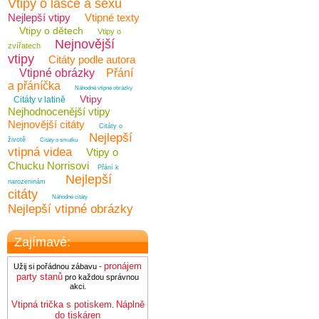
Vtipy o lásce a sexu
Nejlepší vtipy
Vtipné texty
Vtipy o dětech
Vtipy o
Nejnovější
zvířatech
vtipy
Citáty podle autora
Vtipné obrázky
Přání
a přáníčka
Náhodné vtipné obrázky
Vtipy
Citáty v latině
Nejhodnocenější vtipy
Nejnovější citáty
Citáty o
Nejlepší
životě
Citáty o smutku
vtipná videa
Vtipy o
Chucku Norrisovi
Přání k
Nejlepší
narozeninám
citáty
Náhodné citáty
Nejlepší vtipné obrázky
Zajímavé:
pronájem
Užij si pořádnou zábavu -
party stanů
pro každou správnou
akci.
Vtipná trička s potiskem
Náplně
.
do tiskáren