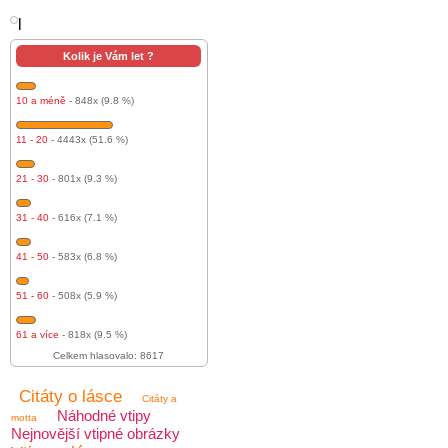
l
Kolik je Vám let ?
10 a méně
- 848x (9.8 %)
11 - 20
- 4443x (51.6 %)
21 - 30
- 801x (9.3 %)
31 - 40
- 616x (7.1 %)
41 - 50
- 583x (6.8 %)
51 - 60
- 508x (5.9 %)
61 a více
- 818x (9.5 %)
Celkem hlasovalo: 8617
Citáty o lásce
Citáty a
Náhodné vtipy
motta
Nejnovější vtipné obrázky