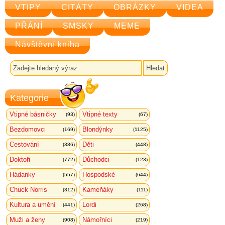
VTIPY
CITÁTY
OBRÁZKY
VIDEA
PŘÁNÍ
SMSKY
MEME
Návštěvní kniha
Kategorie
Vtipné básničky
Vtipné texty
(93)
(67)
Bezdomovci
Blondýnky
(169)
(1125)
Cestování
Děti
(386)
(448)
Doktoři
Důchodci
(772)
(123)
Hádanky
Hospodské
(557)
(644)
Chuck Norris
Kameňáky
(312)
(111)
Kultura a umění
Lordi
(441)
(268)
Muži a ženy
Námořníci
(908)
(219)