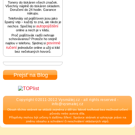
Tonery do tiskáren všech značek.
Všechny náplně do tiskáren skladem.
Doručení do 24 hodin. Garance
nákupu.
Telefonáty od pojišťoven jsou jako
špatný vtip – každý to zná, ale nikdo je
autopojištění
nechce. Spočítej si
online a nech je v klidu.
Proč pojišťovák radši nehraje
schovávanou? Protože ho stejně
povinné
najdou v telefonu. Sjednej si
ručení
jednoduše online a užij si klid
bez nečekaných hovorů.
Prejsť na Blog
Copyright ©2011-2012 Vysmátej.cz - all rights reserved -
info@vysmatej.cz
Obsah těchto stránek se skládá zejména z děl tzv. lidové tvořivosti bez možnosti určení
původu nebo autora díla.
Příspěvky mohou být určeny k dalšímu šíření. Správce stránek si vyhrazuje právo na
změnu obsahu a schválení či neschválení vkládaných vtipů.