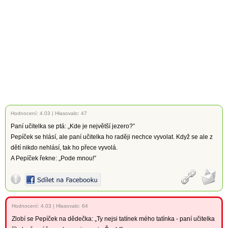
Hodnocení:
4.03
|
Hlasovalo: 47
Paní učitelka se ptá: „Kde je největší jezero?”
Pepíček se hlásí, ale paní učitelka ho raději nechce vyvolat. Když se ale z
dětí nikdo nehlásí, tak ho přece vyvolá.
A Pepíček řekne: „Pode mnou!”
Hodnocení:
4.03
|
Hlasovalo: 64
Zlobí se Pepíček na dědečka: „Ty nejsi tatínek mého tatínka - paní učitelka