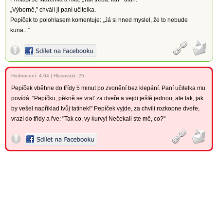
„Výborně,” chválí ji paní učitelka.
Pepíček to polohlasem komentuje: „Já si hned myslel, že to nebude
kuna...”
Hodnocení:
4.04
|
Hlasovalo: 25
Pepíček vběhne do třídy 5 minut po zvonění bez klepání. Paní učitelka mu
povídá: "Pepíčku, pěkně se vrať za dveře a vejdi ještě jednou, ale tak, jak
by vešel například tvůj tatínek!" Pepíček vyjde, za chvíli rozkopne dveře,
vrazí do třídy a řve: "Tak co, vy kurvy! Nečekali ste mě, co?"