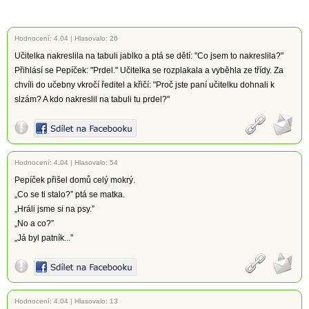
Hodnocení:
4.04
|
Hlasovalo: 26
Učitelka nakreslila na tabuli jablko a ptá se dětí: "Co jsem to nakreslila?"
Přihlásí se Pepíček: "Prdel." Učitelka se rozplakala a vyběhla ze třídy. Za
chvíli do učebny vkročí ředitel a křičí: "Proč jste paní učitelku dohnali k
slzám? A kdo nakreslil na tabuli tu prdel?"
Hodnocení:
4.04
|
Hlasovalo: 54
Pepíček přišel domů celý mokrý.
„Co se ti stalo?” ptá se matka.
„Hráli jsme si na psy.”
„No a co?”
„Já byl patník...”
Hodnocení:
4.04
|
Hlasovalo: 13