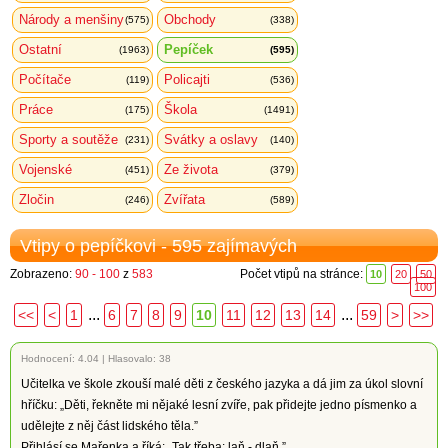
Národy a menšiny
Obchody
(575)
(338)
Ostatní
Pepíček
(1963)
(595)
Počítače
Policajti
(119)
(536)
Práce
Škola
(175)
(1491)
Sporty a soutěže
Svátky a oslavy
(231)
(140)
Vojenské
Ze života
(451)
(379)
Zločin
Zvířata
(246)
(589)
Vtipy o pepíčkovi - 595 zajímavých
Zobrazeno:
90 - 100
z
583
Počet vtipů na stránce:
10
20
50
100
...
...
<<
<
1
6
7
8
9
10
11
12
13
14
59
>
>>
Hodnocení:
4.04
|
Hlasovalo: 38
Učitelka ve škole zkouší malé děti z českého jazyka a dá jim za úkol slovní
hříčku: „Děti, řekněte mi nějaké lesní zvíře, pak přidejte jedno písmenko a
udělejte z něj část lidského těla.”
Přihlásí se Mařenka a říká: „Tak třeba: laň - dlaň.”