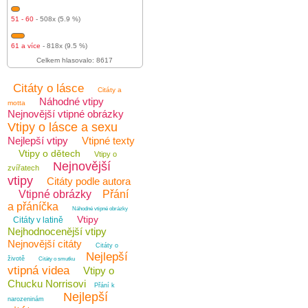
51 - 60
- 508x (5.9 %)
61 a více
- 818x (9.5 %)
Celkem hlasovalo: 8617
Citáty o lásce
Citáty a
Náhodné vtipy
motta
Nejnovější vtipné obrázky
Vtipy o lásce a sexu
Nejlepší vtipy
Vtipné texty
Vtipy o dětech
Vtipy o
Nejnovější
zvířatech
vtipy
Citáty podle autora
Vtipné obrázky
Přání
a přáníčka
Náhodné vtipné obrázky
Vtipy
Citáty v latině
Nejhodnocenější vtipy
Nejnovější citáty
Citáty o
Nejlepší
životě
Citáty o smutku
vtipná videa
Vtipy o
Chucku Norrisovi
Přání k
Nejlepší
narozeninám