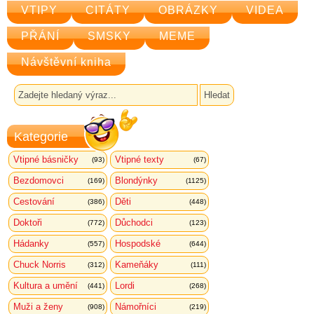
VTIPY
CITÁTY
OBRÁZKY
VIDEA
PŘÁNÍ
SMSKY
MEME
Návštěvní kniha
Kategorie
Vtipné básničky
Vtipné texty
(93)
(67)
Bezdomovci
Blondýnky
(169)
(1125)
Cestování
Děti
(386)
(448)
Doktoři
Důchodci
(772)
(123)
Hádanky
Hospodské
(557)
(644)
Chuck Norris
Kameňáky
(312)
(111)
Kultura a umění
Lordi
(441)
(268)
Muži a ženy
Námořníci
(908)
(219)