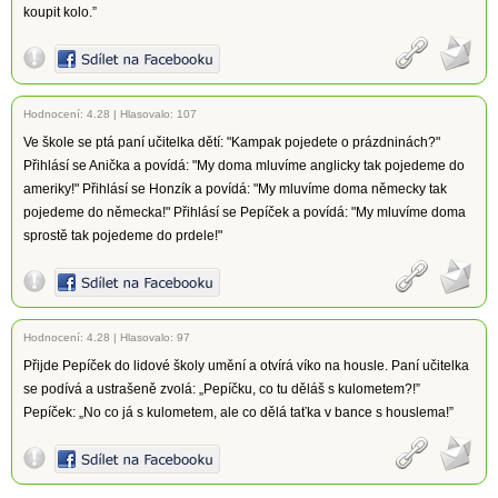
koupit kolo.”
Hodnocení:
4.28
|
Hlasovalo: 107
Ve škole se ptá paní učitelka dětí: "Kampak pojedete o prázdninách?"
Přihlásí se Anička a povídá: "My doma mluvíme anglicky tak pojedeme do
ameriky!" Přihlásí se Honzík a povídá: "My mluvíme doma německy tak
pojedeme do německa!" Přihlásí se Pepíček a povídá: "My mluvíme doma
sprostě tak pojedeme do prdele!"
Hodnocení:
4.28
|
Hlasovalo: 97
Přijde Pepíček do lidové školy umění a otvírá víko na housle. Paní učitelka
se podívá a ustrašeně zvolá: „Pepíčku, co tu děláš s kulometem?!”
Pepíček: „No co já s kulometem, ale co dělá taťka v bance s houslema!”