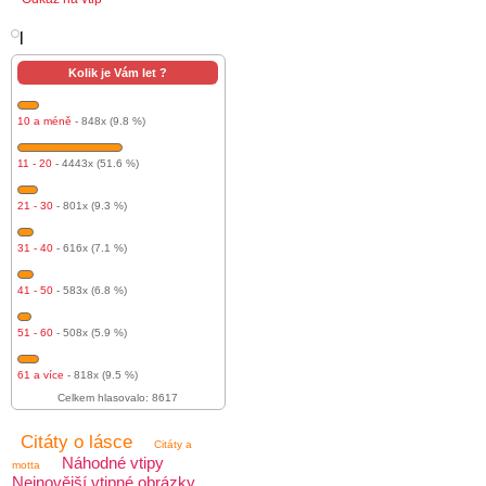
l
Kolik je Vám let ?
10 a méně
- 848x (9.8 %)
11 - 20
- 4443x (51.6 %)
21 - 30
- 801x (9.3 %)
31 - 40
- 616x (7.1 %)
41 - 50
- 583x (6.8 %)
51 - 60
- 508x (5.9 %)
61 a více
- 818x (9.5 %)
Celkem hlasovalo: 8617
Citáty o lásce
Citáty a
Náhodné vtipy
motta
Nejnovější vtipné obrázky