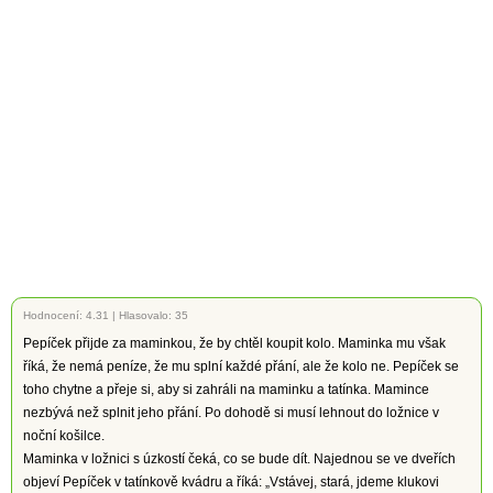
Hodnocení:
4.31
|
Hlasovalo: 35
Pepíček přijde za maminkou, že by chtěl koupit kolo. Maminka mu však
říká, že nemá peníze, že mu splní každé přání, ale že kolo ne. Pepíček se
toho chytne a přeje si, aby si zahráli na maminku a tatínka. Mamince
nezbývá než splnit jeho přání. Po dohodě si musí lehnout do ložnice v
noční košilce.
Maminka v ložnici s úzkostí čeká, co se bude dít. Najednou se ve dveřích
objeví Pepíček v tatínkově kvádru a říká: „Vstávej, stará, jdeme klukovi