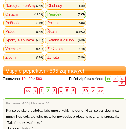
Národy a menšiny
Obchody
(575)
(338)
Ostatní
Pepíček
(1963)
(595)
Počítače
Policajti
(119)
(536)
Práce
Škola
(175)
(1491)
Sporty a soutěže
Svátky a oslavy
(231)
(140)
Vojenské
Ze života
(451)
(379)
Zločin
Zvířata
(246)
(589)
Vtipy o pepíčkovi - 595 zajímavých
Zobrazeno:
10 - 20
z
583
Počet vtipů na stránce:
10
20
50
100
...
<<
<
1
2
3
4
5
6
59
>
>>
Hodnocení:
4.38
|
Hlasovalo: 68
Ptá se ve škole učitelka, kdo unese kolik melounů. Hlásí se pár dětí, mezi
nimy i Pepíček, ale toho učitelka nevyvolá, protože to je známý sprosťák.
„Tak třeba ty, Mařenko.”
„Já unesu jeden.”