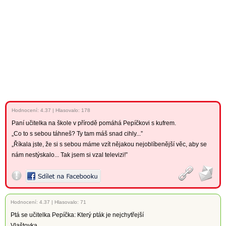
Hodnocení:
4.37
|
Hlasovalo: 178
Paní učitelka na škole v přírodě pomáhá Pepíčkovi s kufrem.
„Co to s sebou táhneš? Ty tam máš snad cihly...”
„Říkala jste, že si s sebou máme vzít nějakou nejoblíbenější věc, aby se
nám nestýskalo... Tak jsem si vzal televizi!”
Hodnocení:
4.37
|
Hlasovalo: 71
Ptá se učitelka Pepíčka: Který pták je nejchytřejší
Vlaštovka