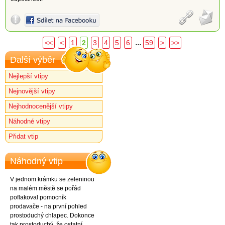
...
<<
<
1
2
3
4
5
6
59
>
>>
Další výběr
Nejlepší vtipy
Nejnovější vtipy
Nejhodnocenější vtipy
Náhodné vtipy
Přidat vtip
Náhodný vtip
V jednom krámku se zeleninou
na malém městě se pořád
poflakoval pomocník
prodavače - na první pohled
prostoduchý chlapec. Dokonce
tak prostoduchý, že ostatní