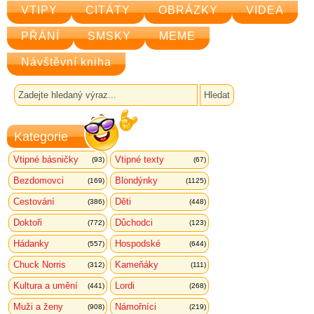
VTIPY
CITÁTY
OBRÁZKY
VIDEA
PŘÁNÍ
SMSKY
MEME
Návštěvní kniha
Kategorie
Vtipné básničky
Vtipné texty
(93)
(67)
Bezdomovci
Blondýnky
(169)
(1125)
Cestování
Děti
(386)
(448)
Doktoři
Důchodci
(772)
(123)
Hádanky
Hospodské
(557)
(644)
Chuck Norris
Kameňáky
(312)
(111)
Kultura a umění
Lordi
(441)
(268)
Muži a ženy
Námořníci
(908)
(219)