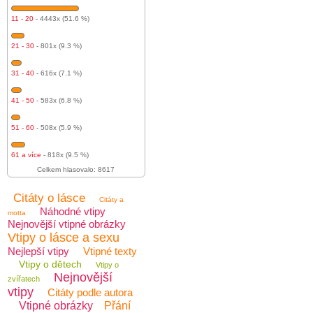
11 - 20
- 4443x (51.6 %)
21 - 30
- 801x (9.3 %)
31 - 40
- 616x (7.1 %)
41 - 50
- 583x (6.8 %)
51 - 60
- 508x (5.9 %)
61 a více
- 818x (9.5 %)
Celkem hlasovalo: 8617
Citáty o lásce
Citáty a
Náhodné vtipy
motta
Nejnovější vtipné obrázky
Vtipy o lásce a sexu
Nejlepší vtipy
Vtipné texty
Vtipy o dětech
Vtipy o
Nejnovější
zvířatech
vtipy
Citáty podle autora
Vtipné obrázky
Přání