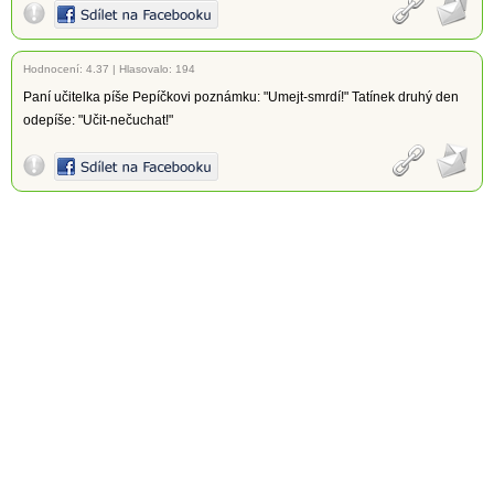
Hodnocení:
4.37
|
Hlasovalo: 194
Paní učitelka píše Pepíčkovi poznámku: "Umejt-smrdí!" Tatínek druhý den
odepíše: "Učit-nečuchat!"