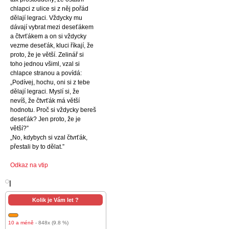
chlapci z ulice si z něj pořád
dělají legraci. Vždycky mu
dávají vybrat mezi deseťákem
a čtvrťákem a on si vždycky
vezme deseťák, kluci říkají, že
proto, že je větší. Zelinář si
toho jednou všiml, vzal si
chlapce stranou a povídá:
„Podívej, hochu, oni si z tebe
dělají legraci. Myslí si, že
nevíš, že čtvrťák má větší
hodnotu. Proč si vždycky bereš
deseťák? Jen proto, že je
větší?”
„No, kdybych si vzal čtvrťák,
přestali by to dělat.”
Odkaz na vtip
l
Kolik je Vám let ?
10 a méně
- 848x (9.8 %)