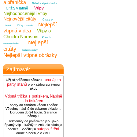
a přáníčka
Náhodné vtipné obrázky
Vtipy
Citáty v latině
Nejhodnocenější vtipy
Nejnovější citáty
Citáty o
Nejlepší
životě
Citáty o smutku
vtipná videa
Vtipy o
Chucku Norrisovi
Přání k
Nejlepší
narozeninám
citáty
Náhodné citáty
Nejlepší vtipné obrázky
Zajímavé:
pronájem
Užij si pořádnou zábavu -
party stanů
pro každou správnou
akci.
Vtipná trička s potiskem
Náplně
.
do tiskáren
Tonery do tiskáren všech značek.
Všechny náplně do tiskáren skladem.
Doručení do 24 hodin. Garance
nákupu.
Telefonáty od pojišťoven jsou jako
špatný vtip – každý to zná, ale nikdo je
autopojištění
nechce. Spočítej si
online a nech je v klidu.