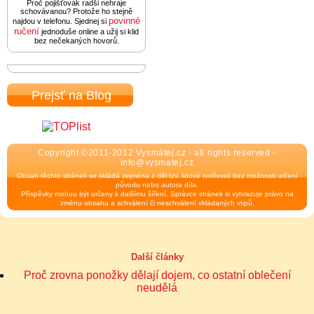
Proč pojišťovák radši nehraje
schovávanou? Protože ho stejně
povinné
najdou v telefonu. Sjednej si
ručení
jednoduše online a užij si klid
bez nečekaných hovorů.
Prejsť na Blog
Copyright ©2011-2012 Vysmátej.cz - all rights reserved -
info@vysmatej.cz
Obsah těchto stránek se skládá zejména z děl tzv. lidové tvořivosti bez možnosti určení
původu nebo autora díla.
Příspěvky mohou být určeny k dalšímu šíření. Správce stránek si vyhrazuje právo na
změnu obsahu a schválení či neschválení vkládaných vtipů.
Další články
Proč zrovna ponožky dělají dojem, co ostatní oblečení
neudělá