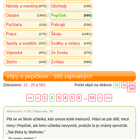
Národy a menšiny
Obchody
(575)
(338)
Ostatní
Pepíček
(1963)
(595)
Počítače
Policajti
(119)
(536)
Práce
Škola
(175)
(1491)
Sporty a soutěže
Svátky a oslavy
(231)
(140)
Vojenské
Ze života
(451)
(379)
Zločin
Zvířata
(246)
(589)
Vtipy o pepíčkovi - 595 zajímavých
Zobrazeno:
10 - 20
z
583
Počet vtipů na stránce:
10
20
50
100
...
<<
<
1
2
3
4
5
6
59
>
>>
Hodnocení:
4.38
|
Hlasovalo: 68
Ptá se ve škole učitelka, kdo unese kolik melounů. Hlásí se pár dětí, mezi
nimy i Pepíček, ale toho učitelka nevyvolá, protože to je známý sprosťák.
„Tak třeba ty, Mařenko.”
„Já unesu jeden.”