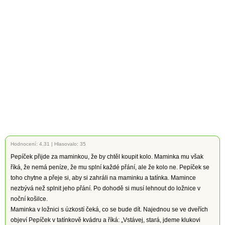
Hodnocení:
4.31
|
Hlasovalo: 35
Pepíček přijde za maminkou, že by chtěl koupit kolo. Maminka mu však
říká, že nemá peníze, že mu splní každé přání, ale že kolo ne. Pepíček se
toho chytne a přeje si, aby si zahráli na maminku a tatínka. Mamince
nezbývá než splnit jeho přání. Po dohodě si musí lehnout do ložnice v
noční košilce.
Maminka v ložnici s úzkostí čeká, co se bude dít. Najednou se ve dveřích
objeví Pepíček v tatínkově kvádru a říká: „Vstávej, stará, jdeme klukovi