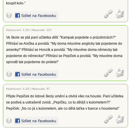
koupit kolo.”
Hodnocení:
4.28
|
Hlasovalo: 107
Ve škole se ptá paní učitelka dětí: "Kampak pojedete o prázdninách?"
Přihlásí se Anička a povídá: "My doma mluvíme anglicky tak pojedeme do
ameriky!" Přihlásí se Honzík a povídá: "My mluvíme doma německy tak
pojedeme do německa!" Přihlásí se Pepíček a povídá: "My mluvíme doma
sprostě tak pojedeme do prdele!"
Hodnocení:
4.28
|
Hlasovalo: 97
Přijde Pepíček do lidové školy umění a otvírá víko na housle. Paní učitelka
se podívá a ustrašeně zvolá: „Pepíčku, co tu děláš s kulometem?!”
Pepíček: „No co já s kulometem, ale co dělá taťka v bance s houslema!”