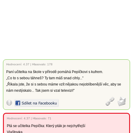
Hodnocení:
4.37
|
Hlasovalo: 178
Paní učitelka na škole v přírodě pomáhá Pepíčkovi s kufrem.
„Co to s sebou táhneš? Ty tam máš snad cihly...”
„Říkala jste, že si s sebou máme vzít nějakou nejoblíbenější věc, aby se
nám nestýskalo... Tak jsem si vzal televizi!”
Hodnocení:
4.37
|
Hlasovalo: 71
Ptá se učitelka Pepíčka: Který pták je nejchytřejší
Vlaštovka