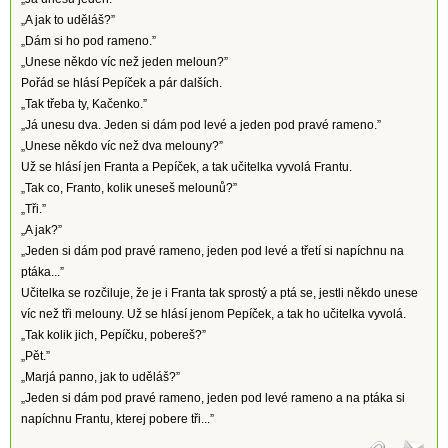
„A jak to uděláš?”
„Dám si ho pod rameno.”
„Unese někdo víc než jeden meloun?”
Pořád se hlásí Pepíček a pár dalších.
„Tak třeba ty, Kačenko.”
„Já unesu dva. Jeden si dám pod levé a jeden pod pravé rameno.”
„Unese někdo víc než dva melouny?”
Už se hlásí jen Franta a Pepíček, a tak učitelka vyvolá Frantu.
„Tak co, Franto, kolik uneseš melounů?”
„Tři.”
„A jak?”
„Jeden si dám pod pravé rameno, jeden pod levé a třetí si napíchnu na
ptáka...”
Učitelka se rozčiluje, že je i Franta tak sprostý a ptá se, jestli někdo unese
víc než tři melouny. Už se hlásí jenom Pepíček, a tak ho učitelka vyvolá.
„Tak kolik jich, Pepíčku, pobereš?”
„Pět.”
„Marjá panno, jak to uděláš?”
„Jeden si dám pod pravé rameno, jeden pod levé rameno a na ptáka si
napíchnu Frantu, kterej pobere tři...”