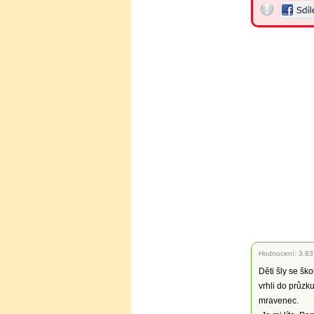
Hodnocení:
3.83
Děti šly se ško
vrhli do průzk
mravenec.