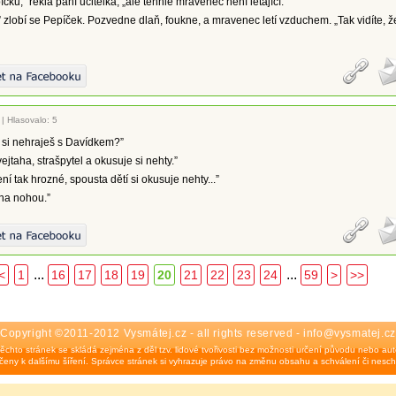
píčku,” řekla paní učitelka, „ale tenhle mravenec není létající.”
” zlobí se Pepíček. Pozvedne dlaň, foukne, a mravenec letí vzduchem. „Tak vidíte, ž
|
Hlasovalo: 5
 si nehraješ s Davídkem?”
vejtaha, strašpytel a okusuje si nehty.”
ní tak hrozné, spousta dětí si okusuje nehty...”
 na nohou.”
...
...
<
1
16
17
18
19
20
21
22
23
24
59
>
>>
Copyright ©2011-2012 Vysmátej.cz - all rights reserved - info@vysmatej.cz
ěchto stránek se skládá zejména z děl tzv. lidové tvořivosti bez možnosti určení původu nebo auto
eny k dalšímu šíření. Správce stránek si vyhrazuje právo na změnu obsahu a schválení či nesch