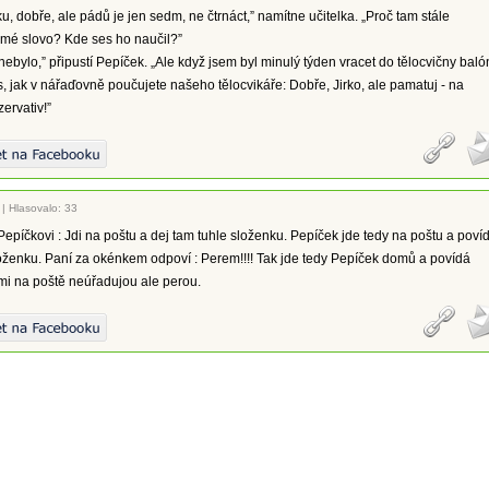
u, dobře, ale pádů je jen sedm, ne čtrnáct,” namítne učitelka. „Proč tam stále
amé slovo? Kde ses ho naučil?”
 nebylo,” připustí Pepíček. „Ale když jsem byl minulý týden vracet do tělocvičny baló
s, jak v nářaďovně poučujete našeho tělocvikáře: Dobře, Jirko, ale pamatuj - na
ervativ!”
|
Hlasovalo: 33
epíčkovi : Jdi na poštu a dej tam tuhle složenku. Pepíček jde tedy na poštu a poví
oženku. Paní za okénkem odpoví : Perem!!!! Tak jde tedy Pepíček domů a povídá
i na poště neúřadujou ale perou.