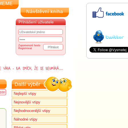
MEME
Návštěvní kniha
Přihlášení uživatele
Zapomenuté heslo
Registrovat
Další výběr
100
Nejlepší vtipy
Nejnovější vtipy
Nejhodnocenější vtipy
Náhodné vtipy
Přidat vtip