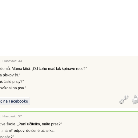
|
Hlasovalo: 33
 domů. Máma křičí: „Od čeho máš tak špinavé ruce?”
a pískovišti.”
áš čisté prsty?”
hvízdal na psa.”
|
Hlasovalo: 57
 ve škole: „Paní učitelko, máte prsa?”
, mám!” odpoví dotčeně učitelka.
enosíte?”