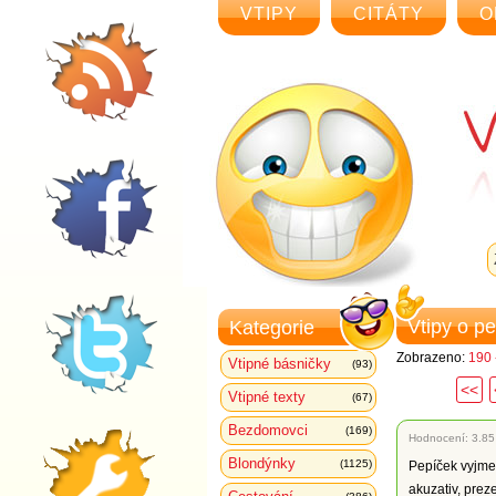
VTIPY
CITÁTY
O
Vtipy o p
Kategorie
Zobrazeno:
190 
Vtipné básničky
(93)
<<
Vtipné texty
(67)
Bezdomovci
(169)
Hodnocení:
3.85
Blondýnky
(1125)
Pepíček vyjmeno
akuzativ, preze