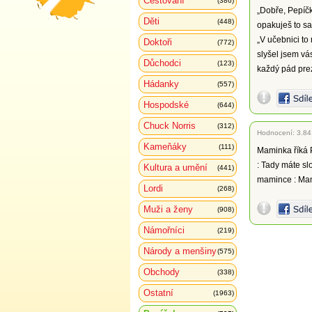
Cestování
(386)
„Dobře, Pepíčk
Děti
(448)
opakuješ to s
„V učebnici to
Doktoři
(772)
slyšel jsem vá
Důchodci
(123)
každý pád prez
Hádanky
(557)
Hospodské
(644)
Chuck Norris
(312)
Hodnocení:
3.84
Kameňáky
(111)
Maminka říká P
: Tady máte sl
Kultura a umění
(441)
mamince : Mam
Lordi
(268)
Muži a ženy
(908)
Námořníci
(219)
Národy a menšiny
(575)
Obchody
(338)
Ostatní
(1963)