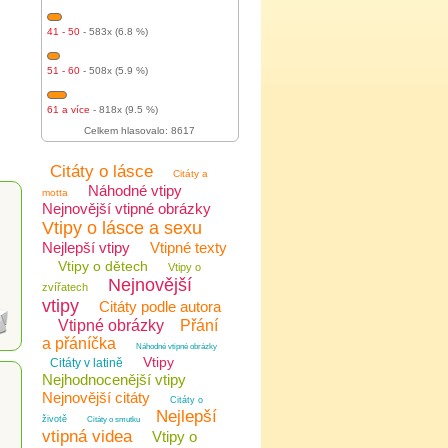
41 - 50
- 583x (6.8 %)
51 - 60
- 508x (5.9 %)
61 a více
- 818x (9.5 %)
Celkem hlasovalo: 8617
Citáty o lásce
Citáty a
Náhodné vtipy
motta
Nejnovější vtipné obrázky
Vtipy o lásce a sexu
Nejlepší vtipy
Vtipné texty
Vtipy o dětech
Vtipy o
Nejnovější
zvířatech
vtipy
Citáty podle autora
Vtipné obrázky
Přání
a přáníčka
Náhodné vtipné obrázky
Vtipy
Citáty v latině
Nejhodnocenější vtipy
Nejnovější citáty
Citáty o
Nejlepší
životě
Citáty o smutku
vtipná videa
Vtipy o