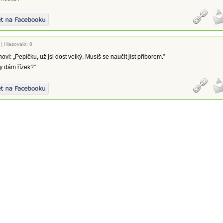
|
Hlasovalo: 8
vi: „Pepíčku, už jsi dost velký. Musíš se naučit jíst příborem.”
ky dám řízek?”