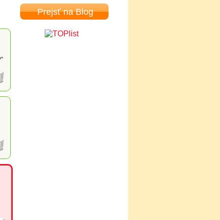
Prejsť na Blog
?”