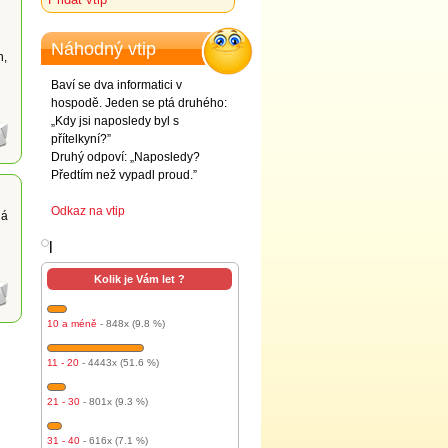
Náhodný vtip
n,
Baví se dva informatici v
hospodě. Jeden se ptá druhého:
„Kdy jsi naposledy byl s
přítelkyní?”
Druhý odpoví: „Naposledy?
Předtím než vypadl proud.”
Odkaz na vtip
dá
l
Kolik je Vám let ?
10 a méně
- 848x (9.8 %)
11 - 20
- 4443x (51.6 %)
21 - 30
- 801x (9.3 %)
31 - 40
- 616x (7.1 %)