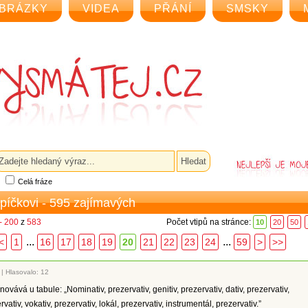
BRÁZKY
VIDEA
PŘÁNÍ
SMSKY
Celá fráze
epíčkovi - 595 zajímavých
- 200
z
583
Počet vtipů na stránce:
10
20
50
...
...
<
1
16
17
18
19
20
21
22
23
24
59
>
>>
|
Hlasovalo: 12
vává u tabule: „Nominativ, prezervativ, genitiv, prezervativ, dativ, prezervativ,
rvativ, vokativ, prezervativ, lokál, prezervativ, instrumentál, prezervativ.”