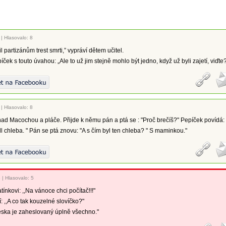
|
Hlasovalo: 8
zil partizánům trest smrti,” vypráví dětem učitel.
íček s touto úvahou: „Ale to už jim stejně mohlo být jedno, když už byli zajetí, viďte
|
Hlasovalo: 8
nad Macochou a pláče. Přijde k němu pán a ptá se : "Proč brečíš?" Pepíček povídá:
 chleba. " Pán se ptá znovu: "A s čím byl ten chleba? " S maminkou."
3
|
Hlasovalo: 5
tínkovi: ,,Na vánoce chci počítač!!!"
: ,,A co tak kouzelné slovíčko?"
eska je zaheslovaný úplně všechno."