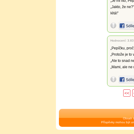
„Je mi líto, Pe
„Jakto, že ne?
létá!”
Hodnocení:
3.83
„Pepíčku, proč
„Protože je to 
„Ale to snad ne
„Mami, ale ne
<<
Obsah t
Příspěvky mohou být urč