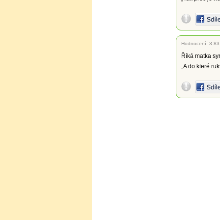
Hodnocení:
3.83
Říká matka syno
„A do které ru