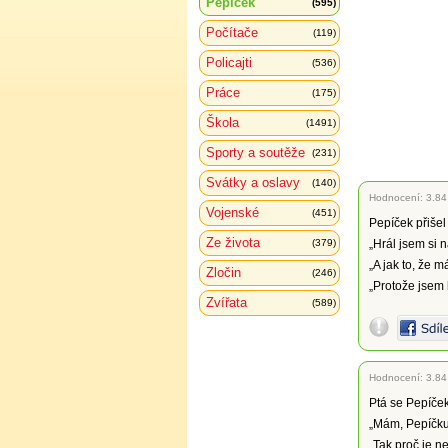
Pepíček
(595)
Počítače
(119)
Policajti
(536)
Práce
(175)
Škola
(1491)
Sporty a soutěže
(231)
Svátky a oslavy
(140)
Hodnocení:
3.84
Vojenské
(451)
Pepíček přišel
Ze života
(379)
„Hrál jsem si n
„A jak to, že m
Zločin
(246)
„Protože jsem 
Zvířata
(589)
Hodnocení:
3.84
Ptá se Pepíček
„Mám, Pepíčku
„Tak proč je n