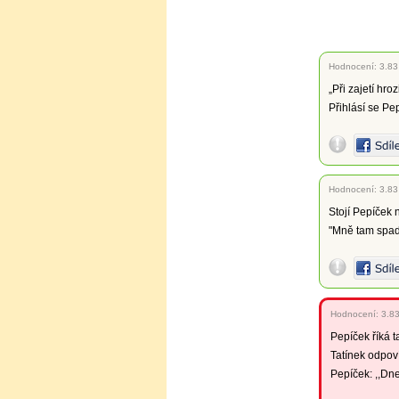
Hodnocení:
3.83
„Při zajetí hro
Přihlásí se Pep
Hodnocení:
3.83
Stojí Pepíček 
"Mně tam spadl
Hodnocení:
3.8
Pepíček říká ta
Tatínek odpoví
Pepíček: ,,Dn