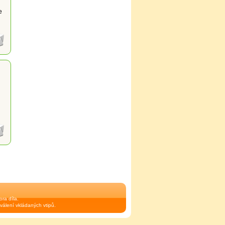
e
ra díla.
válení vkládaných vtipů.