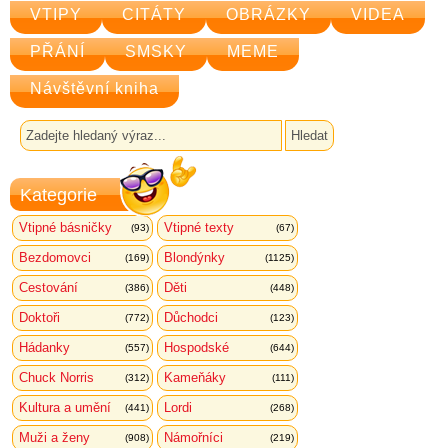
VTIPY
CITÁTY
OBRÁZKY
VIDEA
PŘÁNÍ
SMSKY
MEME
Návštěvní kniha
Kategorie
Vtipné básničky
Vtipné texty
(93)
(67)
Bezdomovci
Blondýnky
(169)
(1125)
Cestování
Děti
(386)
(448)
Doktoři
Důchodci
(772)
(123)
Hádanky
Hospodské
(557)
(644)
Chuck Norris
Kameňáky
(312)
(111)
Kultura a umění
Lordi
(441)
(268)
Muži a ženy
Námořníci
(908)
(219)