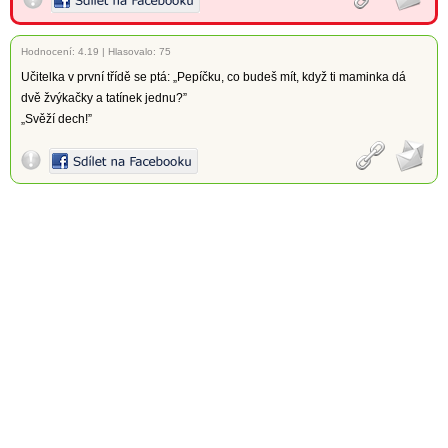
Hodnocení:
4.19
|
Hlasovalo: 75
Učitelka v první třídě se ptá: „Pepíčku, co budeš mít, když ti maminka dá
dvě žvýkačky a tatínek jednu?”
„Svěží dech!”