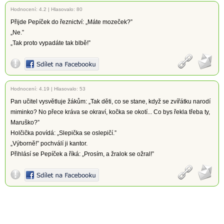
Hodnocení:
4.2
|
Hlasovalo: 80
Přijde Pepíček do řeznictví: „Máte mozeček?”
„Ne.”
„Tak proto vypadáte tak blbě!”
Hodnocení:
4.19
|
Hlasovalo: 53
Pan učitel vysvětluje žákům: „Tak děti, co se stane, když se zvířátku narodí
miminko? No přece kráva se okraví, kočka se okotí... Co bys řekla třeba ty,
Maruško?”
Holčička povídá: „Slepička se oslepičí.”
„Výborně!” pochválí ji kantor.
Přihlásí se Pepíček a říká: „Prosím, a žralok se ožral!”