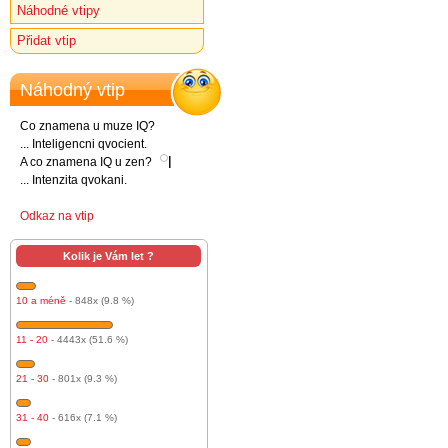
Náhodné vtipy
Přidat vtip
Náhodný vtip
Co znamena u muze IQ?
... Inteligencni qvocient.
l
A co znamena IQ u zen?
... Intenzita qvokani.
Odkaz na vtip
Kolik je Vám let ?
10 a méně
- 848x (9.8 %)
11 - 20
- 4443x (51.6 %)
21 - 30
- 801x (9.3 %)
31 - 40
- 616x (7.1 %)