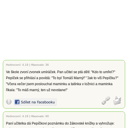
Hodnocení:
4.19
|
Hlasovalo: 36
Ve škole zvoní zvonek umíráček. Pan učitel se ptá dětí: "Kdo to umřel?"
Pepíček se přihlásí a povídá: "To byl Tomáš Marný!" "Jak to víš Pepíčku?"
"Včera večer jsem poslouchal maminku a tatínka v ložnici a maminka
říkala: "To máš marný, ten už nevstane!"
Hodnocení:
4.19
|
Hlasovalo: 60
Paní učitelka dá Pepíčkovi poznámku do žákovské knížky a vyhrožuje: