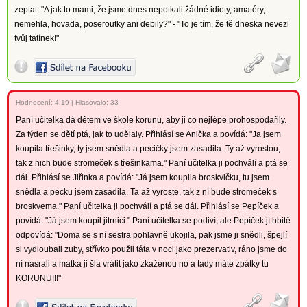
zeptat: "A jak to mami, že jsme dnes nepotkali žádné idioty, amatéry,
nemehla, hovada, poseroutky ani debily?" - "To je tím, že tě dneska nevezl
tvůj tatínek!"
Hodnocení:
4.19
|
Hlasovalo: 33
Paní učitelka dá dětem ve škole korunu, aby ji co nejlépe prohospodařily.
Za týden se dětí ptá, jak to udělaly. Přihlásí se Anička a povídá: "Ja jsem
koupila třešinky, ty jsem snědla a pecičky jsem zasadila. Ty až vyrostou,
tak z nich bude stromeček s třešinkama." Paní učitelka ji pochválí a ptá se
dál. Přihlásí se Jiřinka a povídá: "Já jsem koupila broskvičku, tu jsem
snědla a pecku jsem zasadila. Ta až vyroste, tak z ní bude stromeček s
broskvema." Paní učitelka ji pochválí a ptá se dál. Přihlásí se Pepíček a
povídá: "Já jsem koupil jitrnici." Paní učitelka se podiví, ale Pepíček jí hbitě
odpovídá: "Doma se s ní sestra pohlavně ukojila, pak jsme ji snědli, špejlí
si vydloubali zuby, střívko použil táta v noci jako prezervativ, ráno jsme do
ní nasrali a matka ji šla vrátit jako zkaženou no a tady máte zpátky tu
KORUNU!!!"