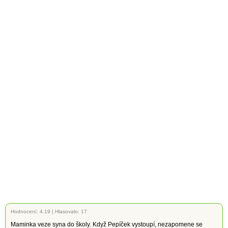
Hodnocení:
4.19
|
Hlasovalo: 17
Maminka veze syna do školy. Když Pepíček vystoupí, nezapomene se