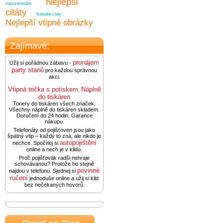
Nejlepší
narozeninám
citáty
Náhodné citáty
Nejlepší vtipné obrázky
Zajímavé:
pronájem
Užij si pořádnou zábavu -
party stanů
pro každou správnou
akci.
Vtipná trička s potiskem
Náplně
.
do tiskáren
Tonery do tiskáren všech značek.
Všechny náplně do tiskáren skladem.
Doručení do 24 hodin. Garance
nákupu.
Telefonáty od pojišťoven jsou jako
špatný vtip – každý to zná, ale nikdo je
autopojištění
nechce. Spočítej si
online a nech je v klidu.
Proč pojišťovák radši nehraje
schovávanou? Protože ho stejně
povinné
najdou v telefonu. Sjednej si
ručení
jednoduše online a užij si klid
bez nečekaných hovorů.