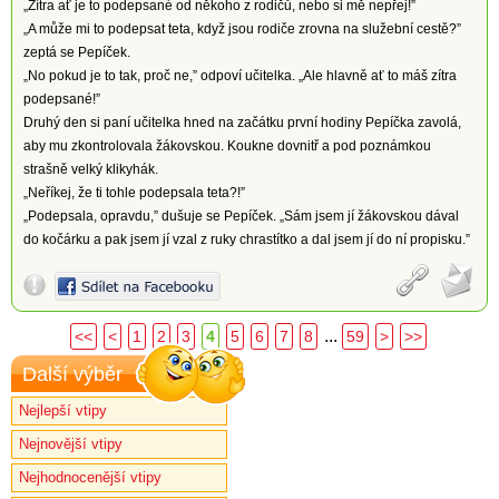
„Zítra ať je to podepsané od někoho z rodičů, nebo si mě nepřej!”
„A může mi to podepsat teta, když jsou rodiče zrovna na služební cestě?”
zeptá se Pepíček.
„No pokud je to tak, proč ne,” odpoví učitelka. „Ale hlavně ať to máš zítra
podepsané!”
Druhý den si paní učitelka hned na začátku první hodiny Pepíčka zavolá,
aby mu zkontrolovala žákovskou. Koukne dovnitř a pod poznámkou
strašně velký klikyhák.
„Neříkej, že ti tohle podepsala teta?!”
„Podepsala, opravdu,” dušuje se Pepíček. „Sám jsem jí žákovskou dával
do kočárku a pak jsem jí vzal z ruky chrastítko a dal jsem jí do ní propisku.”
...
<<
<
1
2
3
4
5
6
7
8
59
>
>>
Další výběr
Nejlepší vtipy
Nejnovější vtipy
Nejhodnocenější vtipy