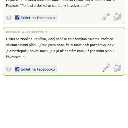
Pepíček: "Polib si prdel krávo stará a ty tlavelzo, pojď!"
Hodnocení:
4.21
|
Hlasovalo: 57
Učitel se zlobí na Pepíčka, který sedí se založenýma rukama, zatímco
všichni ostatní píšou: „Řekl jsem snad, že si máte psát poznámky, ne?”
„Samozřejmě,” odvětí hoch, „ale já už nemám kam, už jich mám plnou
žákovskou!”