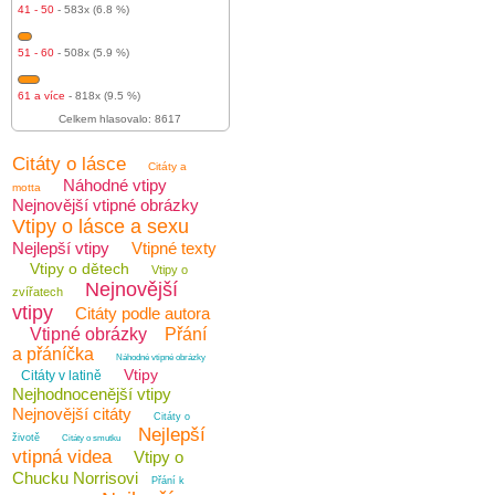
41 - 50
- 583x (6.8 %)
51 - 60
- 508x (5.9 %)
61 a více
- 818x (9.5 %)
Celkem hlasovalo: 8617
Citáty o lásce
Citáty a
Náhodné vtipy
motta
Nejnovější vtipné obrázky
Vtipy o lásce a sexu
Nejlepší vtipy
Vtipné texty
Vtipy o dětech
Vtipy o
Nejnovější
zvířatech
vtipy
Citáty podle autora
Vtipné obrázky
Přání
a přáníčka
Náhodné vtipné obrázky
Vtipy
Citáty v latině
Nejhodnocenější vtipy
Nejnovější citáty
Citáty o
Nejlepší
životě
Citáty o smutku
vtipná videa
Vtipy o
Chucku Norrisovi
Přání k