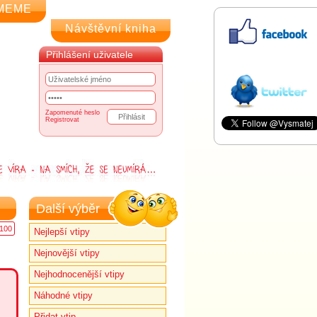
MEME
Návštěvní kniha
Přihlášení uživatele
Zapomenuté heslo
Registrovat
Další výběr
100
Nejlepší vtipy
Nejnovější vtipy
Nejhodnocenější vtipy
Náhodné vtipy
Přidat vtip