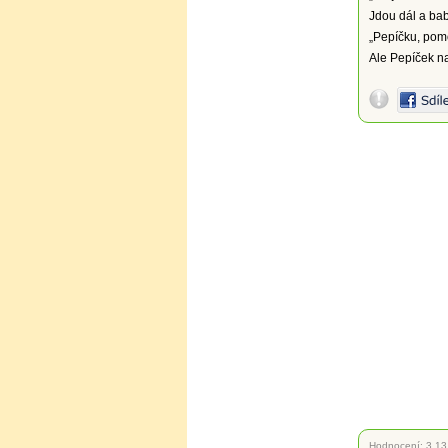
Jdou dál a ba
„Pepíčku, pomo
Ale Pepíček na 
Hodnocení:
3.13