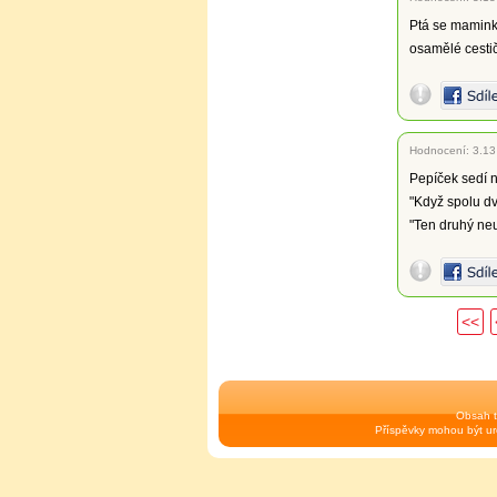
Ptá se mamink
osamělé cestičc
Hodnocení:
3.13
Pepíček sedí na
"Když spolu dv
"Ten druhý ne
<<
Obsah t
Příspěvky mohou být urč