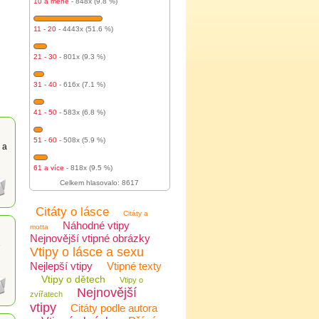
10 a méně
- 848x (9.8 %)
11 - 20
- 4443x (51.6 %)
21 - 30
- 801x (9.3 %)
31 - 40
- 616x (7.1 %)
41 - 50
- 583x (6.8 %)
51 - 60
- 508x (5.9 %)
 a
61 a více
- 818x (9.5 %)
Celkem hlasovalo: 8617
Citáty o lásce
Citáty a
Náhodné vtipy
motta
Nejnovější vtipné obrázky
e
Vtipy o lásce a sexu
Nejlepší vtipy
Vtipné texty
Vtipy o dětech
Vtipy o
Nejnovější
zvířatech
vtipy
Citáty podle autora