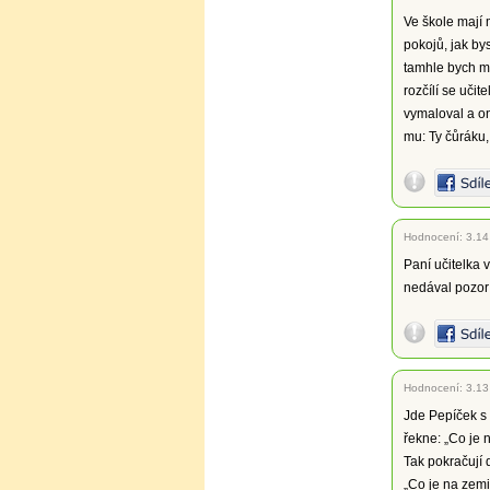
Ve škole mají m
pokojů, jak by
tamhle bych mr
rozčílí se učit
vymaloval a on
mu: Ty čůráku,
Hodnocení:
3.14
Paní učitelka 
nedával pozor a
Hodnocení:
3.13
Jde Pepíček s 
řekne: „Co je n
Tak pokračují 
„Co je na zemi,