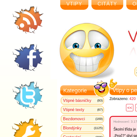
VTIPY
CITÁTY
O
Vtipy o p
Kategorie
Zobrazeno:
420 
Vtipné básničky
(93)
<<
Vtipné texty
(67)
Bezdomovci
(169)
Hodnocení:
3.1
Blondýnky
(1125)
Školní třída j
„Proč?” diví se