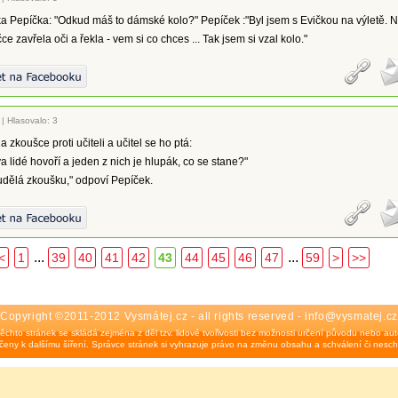
a Pepíčka: "Odkud máš to dámské kolo?" Pepíček :"Byl jsem s Evičkou na výletě. 
e zavřela oči a řekla - vem si co chces ... Tak jsem si vzal kolo."
|
Hlasovalo: 3
 zkoušce proti učiteli a učitel se ho ptá:
a lidé hovoří a jeden z nich je hlupák, co se stane?"
udělá zkoušku," odpoví Pepíček.
...
...
<
1
39
40
41
42
43
44
45
46
47
59
>
>>
Copyright ©2011-2012 Vysmátej.cz - all rights reserved - info@vysmatej.cz
ěchto stránek se skládá zejména z děl tzv. lidové tvořivosti bez možnosti určení původu nebo auto
eny k dalšímu šíření. Správce stránek si vyhrazuje právo na změnu obsahu a schválení či nesch