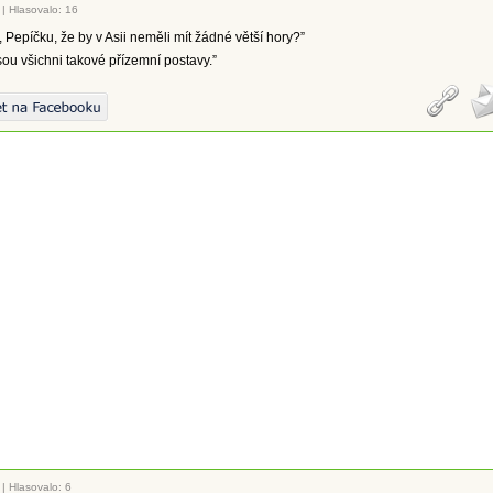
|
Hlasovalo: 16
, Pepíčku, že by v Asii neměli mít žádné větší hory?”
sou všichni takové přízemní postavy.”
|
Hlasovalo: 6