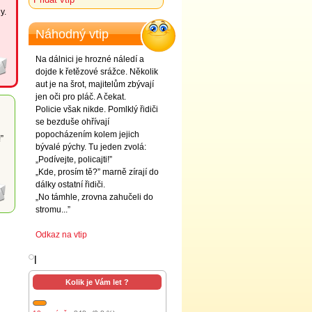
y.
Náhodný vtip
Na dálnici je hrozné náledí a
dojde k řetězové srážce. Několik
aut je na šrot, majitelům zbývají
jen oči pro pláč. A čekat.
Policie však nikde. Pomlklý řidiči
se bezduše ohřívají
popocházením kolem jejich
”
bývalé pýchy. Tu jeden zvolá:
„Podívejte, policajti!”
„Kde, prosím tě?” marně zírají do
dálky ostatní řidiči.
„No támhle, zrovna zahučeli do
stromu...”
Odkaz na vtip
l
Kolik je Vám let ?