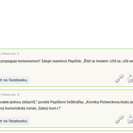
|
Hlasovalo: 2
 propaguje komunismus!” žaluje mamince Pepíček. „Řídí se heslem: Učit se, učit se
|
Hlasovalo: 9
zkratek jednou zblázníš,” povídá Pepíčkovi češtinářka. „Kronika Pickwickova klubu j
ný humoristický román, žádný hum.r.!”