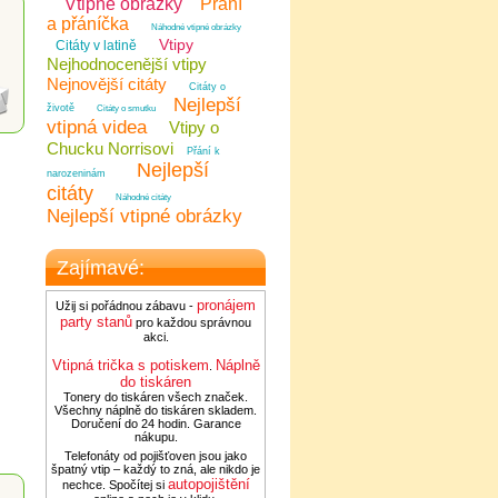
Vtipné obrázky
Přání
a přáníčka
Náhodné vtipné obrázky
Vtipy
Citáty v latině
Nejhodnocenější vtipy
Nejnovější citáty
Citáty o
Nejlepší
životě
Citáty o smutku
vtipná videa
Vtipy o
Chucku Norrisovi
Přání k
Nejlepší
narozeninám
citáty
Náhodné citáty
Nejlepší vtipné obrázky
Zajímavé:
pronájem
Užij si pořádnou zábavu -
party stanů
pro každou správnou
akci.
Vtipná trička s potiskem
Náplně
.
do tiskáren
Tonery do tiskáren všech značek.
Všechny náplně do tiskáren skladem.
Doručení do 24 hodin. Garance
nákupu.
Telefonáty od pojišťoven jsou jako
špatný vtip – každý to zná, ale nikdo je
autopojištění
nechce. Spočítej si