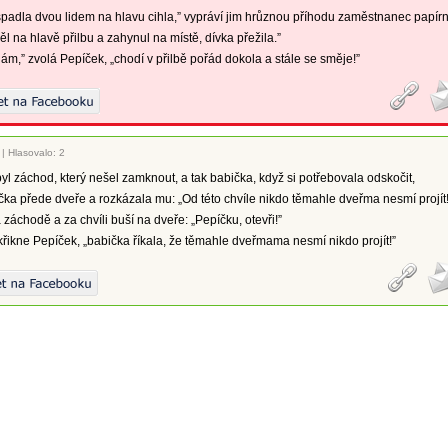
spadla dvou lidem na hlavu cihla,” vypráví jim hrůznou příhodu zaměstnanec papírn
 na hlavě přilbu a zahynul na místě, dívka přežila.”
nám,” zvolá Pepíček, „chodí v přilbě pořád dokola a stále se směje!”
|
Hlasovalo: 2
byl záchod, který nešel zamknout, a tak babička, když si potřebovala odskočit,
čka přede dveře a rozkázala mu: „Od této chvíle nikdo těmahle dveřma nesmí projít!
 záchodě a za chvíli buší na dveře: „Pepíčku, otevři!”
křikne Pepíček, „babička říkala, že těmahle dveřmama nesmí nikdo projít!”