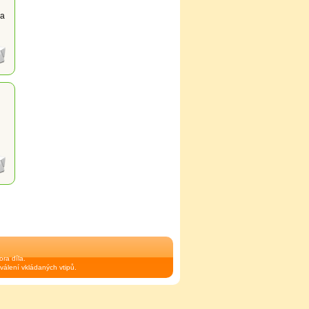
Na
ra díla.
válení vkládaných vtipů.