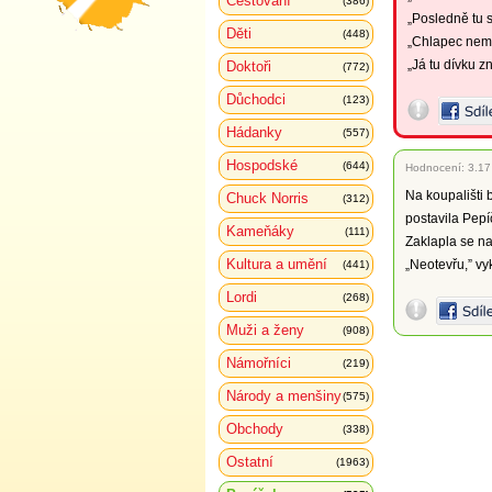
Cestování
(386)
„Posledně tu 
Děti
(448)
„Chlapec neměl
„Já tu dívku z
Doktoři
(772)
Důchodci
(123)
Hádanky
(557)
Hospodské
(644)
Hodnocení:
3.17
Na koupališti 
Chuck Norris
(312)
postavila Pepí
Kameňáky
(111)
Zaklapla se na
Kultura a umění
„Neotevřu,” vy
(441)
Lordi
(268)
Muži a ženy
(908)
Námořníci
(219)
Národy a menšiny
(575)
Obchody
(338)
Ostatní
(1963)