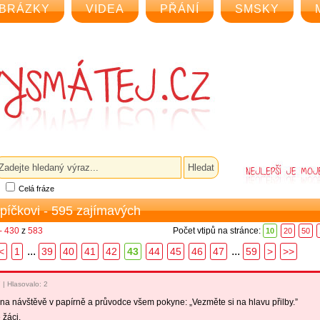
BRÁZKY
VIDEA
PŘÁNÍ
SMSKY
Celá fráze
epíčkovi - 595 zajímavých
- 430
z
583
Počet vtipů na stránce:
10
20
50
...
...
<
1
39
40
41
42
43
44
45
46
47
59
>
>>
7
|
Hlasovalo: 2
e na návštěvě v papírně a průvodce všem pokyne: „Vezměte si na hlavu přilby.”
 žáci.