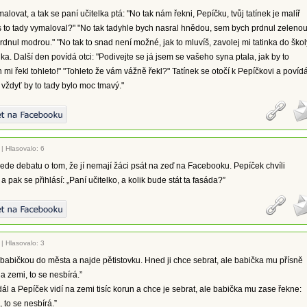
alovat, a tak se paní učitelka ptá: "No tak nám řekni, Pepíčku, tvůj tatínek je malíř
s to tady vymaloval?" "No tak tadyhle bych nasral hnědou, sem bych prdnul zelenou
dnul modrou." "No tak to snad není možné, jak to mluvíš, zavolej mi tatinka do škol
elka. Další den povídá otci: "Podivejte se já jsem se vašeho syna ptala, jak by to
 mi řekl tohleto!" "Tohleto že vám vážně řekl?" Tatínek se otočí k Pepíčkovi a povíd
 vždyť by to tady bylo moc tmavý."
|
Hlasovalo: 6
vede debatu o tom, že jí nemají žáci psát na zeď na Facebooku. Pepíček chvíli
 pak se přihlásí: „Paní učitelko, a kolik bude stát ta fasáda?”
|
Hlasovalo: 3
babičkou do města a najde pětistovku. Hned ji chce sebrat, ale babička mu přísně
a zemi, to se nesbírá.”
dál a Pepíček vidí na zemi tisíc korun a chce je sebrat, ale babička mu zase řekne:
 to se nesbírá.”