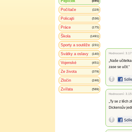
Pepíček
(595)
Počítače
(119)
Policajti
(536)
Práce
(175)
Škola
(1491)
Sporty a soutěže
(231)
Svátky a oslavy
Hodnocení:
3.17
(140)
„Naše učitelka
Vojenské
(451)
zase se učit.”
Ze života
(379)
Zločin
(246)
Zvířata
(589)
Hodnocení:
3.15
„Ty se z těch 
Dickensův jedi