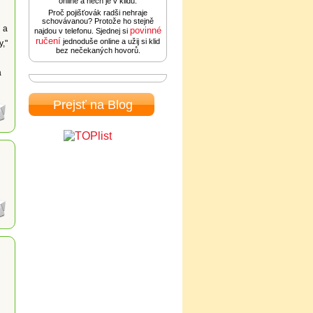
online a nech je v klidu.
Proč pojišťovák radši nehraje
schovávanou? Protože ho stejně
 a
povinné
najdou v telefonu. Sjednej si
ručení
jednoduše online a užij si klid
y,"
bez nečekaných hovorů.
á
Prejsť na Blog