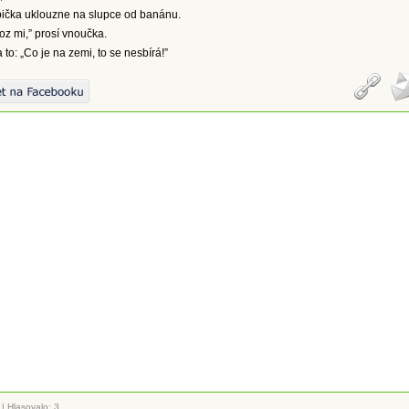
bička uklouzne na slupce od banánu.
z mi,” prosí vnoučka.
to: „Co je na zemi, to se nesbírá!”
|
Hlasovalo: 3