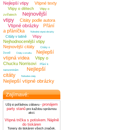
Nejlepší vtipy
Vtipné texty
Vtipy o dětech
Vtipy o
Nejnovější
zvířatech
vtipy
Citáty podle autora
Vtipné obrázky
Přání
a přáníčka
Náhodné vtipné obrázky
Vtipy
Citáty v latině
Nejhodnocenější vtipy
Nejnovější citáty
Citáty o
Nejlepší
životě
Citáty o smutku
vtipná videa
Vtipy o
Chucku Norrisovi
Přání k
Nejlepší
narozeninám
citáty
Náhodné citáty
Nejlepší vtipné obrázky
Zajímavé:
pronájem
Užij si pořádnou zábavu -
party stanů
pro každou správnou
akci.
Vtipná trička s potiskem
Náplně
.
do tiskáren
Tonery do tiskáren všech značek.