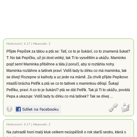
Hodnocení:
4.17
|
Hlasovalo: 2
Příjde Pepíček za tátou a ptá se: Tatí, co to je šukání, co to znamená šukat?
T: No tak Pepíčku, už jsi dost veliký, tak Ti to vysvětlím a ukážu. Maminko
pojď sem! Maminka přiběhne a táta jí poručí, aby si roztáhla nohy.
Maminka roztáhne a tatínek praví: Vidíš tady tu dírku co má maminka, tak
se dívej! Rozepne si kalhoty a uz jede na mámě. Za chvíli příjde Pepíkovo
mladší brácha Petřík a ptá se co to tatínek s maminkou dělají. Šukají
Petříku, praví. A co to je šukání? ptá se dál Petřík. Tak já Ti to ukážu, povídá
Pepa a ukazuje: Vidíš tady tu dírku co má tatínek? Tak se dívej ...
Hodnocení:
4.17
|
Hlasovalo: 2
Na zahradě honí malý kluk celkem neúspěšně o rok starší sestru, která s