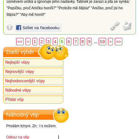
úsměvem uniká a ignoruje jeho nadávky. Tatínek je zarazí a ptá se synka:
"Pepíčku, proč Aničku honíš?" "Protože mě štípla!" "Aničko, proč jsi ho
štípla?" "Aby mě honil!"
...
<<
<
1
2
3
4
5
6
7
8
9
59
>
>>
Další výběr
Nejlepší vtipy
Nejnovější vtipy
Nejhodnocenější vtipy
Náhodné vtipy
Přidat vtip
Náhodný vtip
Prodám tchyni. Zn.: I s nožem.
l
Odkaz na vtip