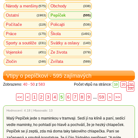
Národy a menšiny
Obchody
(575)
(338)
Ostatní
Pepíček
(1963)
(595)
Počítače
Policajti
(119)
(536)
Práce
Škola
(175)
(1491)
Sporty a soutěže
Svátky a oslavy
(231)
(140)
Vojenské
Ze života
(451)
(379)
Zločin
Zvířata
(246)
(589)
Vtipy o pepíčkovi - 595 zajímavých
Zobrazeno:
40 - 50
z
583
Počet vtipů na stránce:
10
20
50
100
...
<<
<
1
2
3
4
5
6
7
8
9
59
>
>>
Hodnocení:
4.18
|
Hlasovalo: 13
Malý Pepíček jede s maminkou v tramvaji. Sedí jí na klíně a paní, sedící
vedle maminky, ho pohladí po hlavě a pochválí, že je hezký chlapeček.
Pepíček se jí zeptá, zda má doma taky takového chlapečka. Pani se
začervená a smutně konstatuje, že jí čáp žádného nepřinesl. "A máte