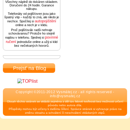
Všechny náplně do tiskáren skladem.
Doručení do 24 hodin. Garance
nákupu.
Telefonáty od pojišťoven jsou jako
špatný vtip – každý to zná, ale nikdo je
autopojištění
nechce. Spočítej si
online a nech je v klidu.
Proč pojišťovák radši nehraje
schovávanou? Protože ho stejně
povinné
najdou v telefonu. Sjednej si
ručení
jednoduše online a užij si klid
bez nečekaných hovorů.
Prejsť na Blog
Copyright ©2011-2012 Vysmátej.cz - all rights reserved -
info@vysmatej.cz
Obsah těchto stránek se skládá zejména z děl tzv. lidové tvořivosti bez možnosti určení
původu nebo autora díla.
Příspěvky mohou být určeny k dalšímu šíření. Správce stránek si vyhrazuje právo na
změnu obsahu a schválení či neschválení vkládaných vtipů.