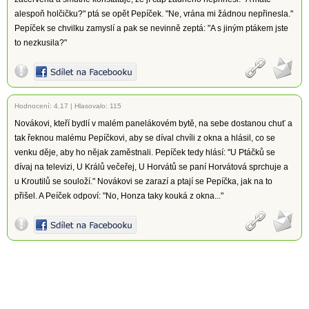
alespoň holčičku?" ptá se opět Pepíček. "Ne, vrána mi žádnou nepřinesla."
Pepíček se chvilku zamyslí a pak se nevinně zeptá: "A s jiným ptákem jste
to nezkusila?"
Hodnocení:
4.17
|
Hlasovalo: 115
Novákovi, kteří bydlí v malém panelákovém bytě, na sebe dostanou chuť a
tak řeknou malému Pepíčkovi, aby se díval chvíli z okna a hlásil, co se
venku děje, aby ho nějak zaměstnali. Pepíček tedy hlásí: "U Ptáčků se
dívaj na televizi, U Králů večeřej, U Horvátů se paní Horvátová sprchuje a
u Kroutilů se souloží." Novákovi se zarazí a ptají se Pepíčka, jak na to
přišel. A Peíček odpoví: "No, Honza taky kouká z okna..."