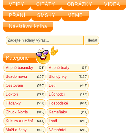
VTIPY
CITÁTY
OBRÁZKY
VIDEA
PŘÁNÍ
SMSKY
MEME
Návštěvní kniha
Kategorie
Vtipné básničky
Vtipné texty
(93)
(67)
Bezdomovci
Blondýnky
(169)
(1125)
Cestování
Děti
(386)
(448)
Doktoři
Důchodci
(772)
(123)
Hádanky
Hospodské
(557)
(644)
Chuck Norris
Kameňáky
(312)
(111)
Kultura a umění
Lordi
(441)
(268)
Muži a ženy
Námořníci
(908)
(219)