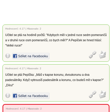
Hodnocení:
4.17
|
Hlasovalo: 2
Učitel se ptá na hodině počtů: "Kdybych měl v jedné ruce sedm pomerančů
a v druhé ruce osm pomerančů, co bych měl?" A Pepíček se hned hlásí:
"Velké ruce!"
Hodnocení:
4.17
|
Hlasovalo: 2
Učitel se ptá Pepíčka: „Máš v kapse korunu, dvoukorunu a dva
padesátníky. Když vytrousíš padesátník a korunu, co budeš mít v kapse?”
„Díru!”
Hodnocení:
4.17
|
Hlasovalo: 2