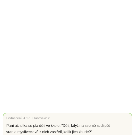
Hodnocení:
4.17
|
Hlasovalo: 2
Paní učitelka se ptá dětí ve škole: "Děti, když na stromě sedí pět
vran a myslivec dvě z nich zastřelí, kolik jich zbude?"