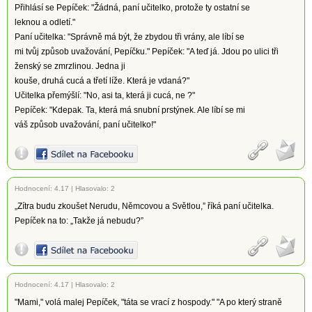
Přihlásí se Pepíček: "Žádná, paní učitelko, protože ty ostatní se
leknou a odletí."
Paní učitelka: "Správně má být, že zbydou tři vrány, ale líbí se
mi tvůj způsob uvažování, Pepíčku." Pepíček: "A teď já. Jdou po ulici tři
ženský se zmrzlinou. Jedna ji
kouše, druhá cucá a třetí líže. Která je vdaná?"
Učitelka přemýšlí: "No, asi ta, která ji cucá, ne ?"
Pepíček: "Kdepak. Ta, která má snubní prstýnek. Ale líbí se mi
váš způsob uvažování, paní učitelko!"
Hodnocení:
4.17
|
Hlasovalo: 2
„Zítra budu zkoušet Nerudu, Němcovou a Světlou,” říká paní učitelka.
Pepíček na to: „Takže já nebudu?”
Hodnocení:
4.17
|
Hlasovalo: 2
"Mami," volá malej Pepíček, "táta se vrací z hospody." "A po který straně