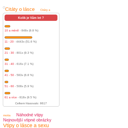
Citáty o lásce
Citáty a
Kolik je Vám let ?
10 a méně
- 848x (9.8 %)
11 - 20
- 4443x (51.6 %)
21 - 30
- 801x (9.3 %)
31 - 40
- 616x (7.1 %)
41 - 50
- 583x (6.8 %)
51 - 60
- 508x (5.9 %)
61 a více
- 818x (9.5 %)
Celkem hlasovalo: 8617
Náhodné vtipy
motta
Nejnovější vtipné obrázky
Vtipy o lásce a sexu