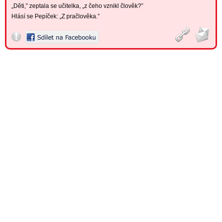
„Děti,” zeptala se učitelka, „z čeho vznikl člověk?”
Hlásí se Pepíček: „Z pračlověka.”