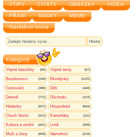
VTIPY
CITÁTY
OBRÁZKY
VIDEA
PŘÁNÍ
SMSKY
MEME
Návštěvní kniha
Kategorie
Vtipné básničky
Vtipné texty
(93)
(67)
Bezdomovci
Blondýnky
(169)
(1125)
Cestování
Děti
(386)
(448)
Doktoři
Důchodci
(772)
(123)
Hádanky
Hospodské
(557)
(644)
Chuck Norris
Kameňáky
(312)
(111)
Kultura a umění
Lordi
(441)
(268)
Muži a ženy
Námořníci
(908)
(219)