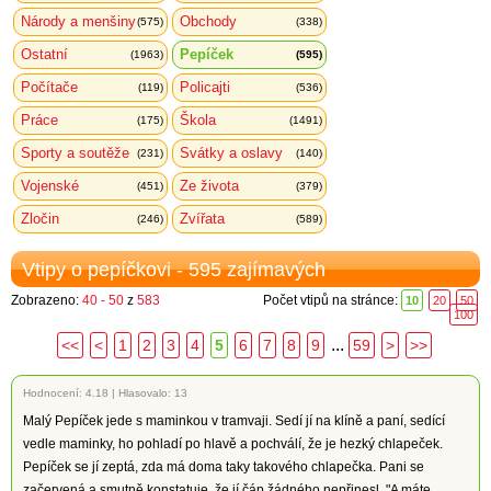
Národy a menšiny
Obchody
(575)
(338)
Ostatní
Pepíček
(1963)
(595)
Počítače
Policajti
(119)
(536)
Práce
Škola
(175)
(1491)
Sporty a soutěže
Svátky a oslavy
(231)
(140)
Vojenské
Ze života
(451)
(379)
Zločin
Zvířata
(246)
(589)
Vtipy o pepíčkovi - 595 zajímavých
Zobrazeno:
40 - 50
z
583
Počet vtipů na stránce:
10
20
50
100
...
<<
<
1
2
3
4
5
6
7
8
9
59
>
>>
Hodnocení:
4.18
|
Hlasovalo: 13
Malý Pepíček jede s maminkou v tramvaji. Sedí jí na klíně a paní, sedící
vedle maminky, ho pohladí po hlavě a pochválí, že je hezký chlapeček.
Pepíček se jí zeptá, zda má doma taky takového chlapečka. Pani se
začervená a smutně konstatuje, že jí čáp žádného nepřinesl. "A máte