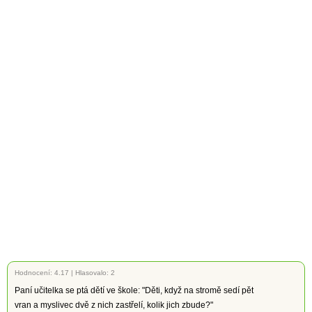
Hodnocení:
4.17
|
Hlasovalo: 2
Paní učitelka se ptá dětí ve škole: "Děti, když na stromě sedí pět
vran a myslivec dvě z nich zastřelí, kolik jich zbude?"