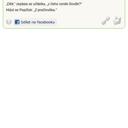
„Děti,” zeptala se učitelka, „z čeho vznikl člověk?”
Hlásí se Pepíček: „Z pračlověka.”