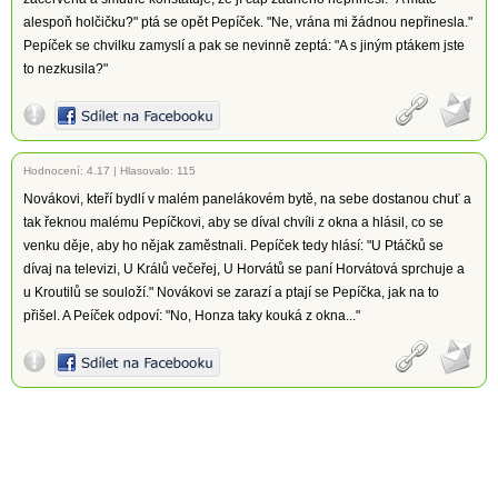
alespoň holčičku?" ptá se opět Pepíček. "Ne, vrána mi žádnou nepřinesla."
Pepíček se chvilku zamyslí a pak se nevinně zeptá: "A s jiným ptákem jste
to nezkusila?"
Hodnocení:
4.17
|
Hlasovalo: 115
Novákovi, kteří bydlí v malém panelákovém bytě, na sebe dostanou chuť a
tak řeknou malému Pepíčkovi, aby se díval chvíli z okna a hlásil, co se
venku děje, aby ho nějak zaměstnali. Pepíček tedy hlásí: "U Ptáčků se
dívaj na televizi, U Králů večeřej, U Horvátů se paní Horvátová sprchuje a
u Kroutilů se souloží." Novákovi se zarazí a ptají se Pepíčka, jak na to
přišel. A Peíček odpoví: "No, Honza taky kouká z okna..."