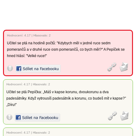
Hodnocení:
4.17
|
Hlasovalo: 2
Učitel se ptá na hodině počtů: "Kdybych měl v jedné ruce sedm
pomerančů a v druhé ruce osm pomerančů, co bych měl?" A Pepíček se
hned hlásí: "Velké ruce!"
Hodnocení:
4.17
|
Hlasovalo: 2
Učitel se ptá Pepíčka: „Máš v kapse korunu, dvoukorunu a dva
padesátníky. Když vytrousíš padesátník a korunu, co budeš mít v kapse?”
„Díru!”
Hodnocení:
4.17
|
Hlasovalo: 2