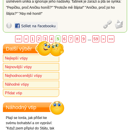
úsměvem uniká a ignoruje jeho nadávky. Tatínek je zarazí a ptá se synka:
"Pepíčku, proč Aničku honíš?" "Protože mě štípla!" "Aničko, proč jsi ho
štípla?" "Aby mě honil!"
...
<<
<
1
2
3
4
5
6
7
8
9
59
>
>>
Další výběr
Nejlepší vtipy
Nejnovější vtipy
Nejhodnocenější vtipy
Náhodné vtipy
Přidat vtip
Náhodný vtip
Ptají se lorda, jak přišel ke
svému bohatství a on vypráví:
"Když jsem připlul do Státu, tak