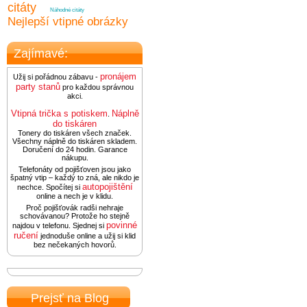
citáty
Náhodné citáty
Nejlepší vtipné obrázky
Zajímavé:
pronájem
Užij si pořádnou zábavu -
party stanů
pro každou správnou
akci.
Vtipná trička s potiskem
Náplně
.
do tiskáren
Tonery do tiskáren všech značek.
Všechny náplně do tiskáren skladem.
Doručení do 24 hodin. Garance
nákupu.
Telefonáty od pojišťoven jsou jako
špatný vtip – každý to zná, ale nikdo je
autopojištění
nechce. Spočítej si
online a nech je v klidu.
Proč pojišťovák radši nehraje
schovávanou? Protože ho stejně
povinné
najdou v telefonu. Sjednej si
ručení
jednoduše online a užij si klid
bez nečekaných hovorů.
Prejsť na Blog