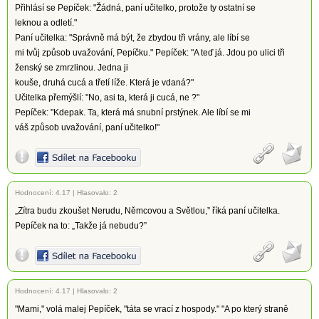
Přihlásí se Pepíček: "Žádná, paní učitelko, protože ty ostatní se
leknou a odletí."
Paní učitelka: "Správně má být, že zbydou tři vrány, ale líbí se
mi tvůj způsob uvažování, Pepíčku." Pepíček: "A teď já. Jdou po ulici tři
ženský se zmrzlinou. Jedna ji
kouše, druhá cucá a třetí líže. Která je vdaná?"
Učitelka přemýšlí: "No, asi ta, která ji cucá, ne ?"
Pepíček: "Kdepak. Ta, která má snubní prstýnek. Ale líbí se mi
váš způsob uvažování, paní učitelko!"
Hodnocení:
4.17
|
Hlasovalo: 2
„Zítra budu zkoušet Nerudu, Němcovou a Světlou,” říká paní učitelka.
Pepíček na to: „Takže já nebudu?”
Hodnocení:
4.17
|
Hlasovalo: 2
"Mami," volá malej Pepíček, "táta se vrací z hospody." "A po který straně