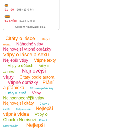
51 - 60
- 508x (5.9 %)
61 a více
- 818x (9.5 %)
Celkem hlasovalo: 8617
Citáty o lásce
Citáty a
Náhodné vtipy
motta
Nejnovější vtipné obrázky
Vtipy o lásce a sexu
Nejlepší vtipy
Vtipné texty
Vtipy o dětech
Vtipy o
Nejnovější
zvířatech
vtipy
Citáty podle autora
Vtipné obrázky
Přání
a přáníčka
Náhodné vtipné obrázky
Vtipy
Citáty v latině
Nejhodnocenější vtipy
Nejnovější citáty
Citáty o
Nejlepší
životě
Citáty o smutku
vtipná videa
Vtipy o
Chucku Norrisovi
Přání k
Nejlepší
narozeninám