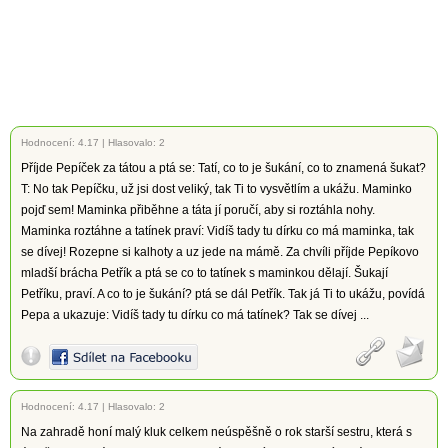
Hodnocení:
4.17
|
Hlasovalo: 2
Příjde Pepíček za tátou a ptá se: Tatí, co to je šukání, co to znamená šukat?
T: No tak Pepíčku, už jsi dost veliký, tak Ti to vysvětlím a ukážu. Maminko
pojď sem! Maminka přiběhne a táta jí poručí, aby si roztáhla nohy.
Maminka roztáhne a tatínek praví: Vidíš tady tu dírku co má maminka, tak
se dívej! Rozepne si kalhoty a uz jede na mámě. Za chvíli příjde Pepíkovo
mladší brácha Petřík a ptá se co to tatínek s maminkou dělají. Šukají
Petříku, praví. A co to je šukání? ptá se dál Petřík. Tak já Ti to ukážu, povídá
Pepa a ukazuje: Vidíš tady tu dírku co má tatínek? Tak se dívej ...
Hodnocení:
4.17
|
Hlasovalo: 2
Na zahradě honí malý kluk celkem neúspěšně o rok starší sestru, která s