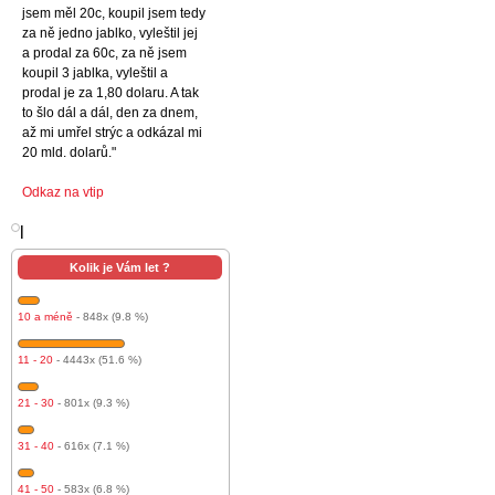
jsem měl 20c, koupil jsem tedy
za ně jedno jablko, vyleštil jej
a prodal za 60c, za ně jsem
koupil 3 jablka, vyleštil a
prodal je za 1,80 dolaru. A tak
to šlo dál a dál, den za dnem,
až mi umřel strýc a odkázal mi
20 mld. dolarů."
Odkaz na vtip
l
Kolik je Vám let ?
10 a méně
- 848x (9.8 %)
11 - 20
- 4443x (51.6 %)
21 - 30
- 801x (9.3 %)
31 - 40
- 616x (7.1 %)
41 - 50
- 583x (6.8 %)