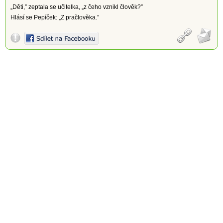
„Děti,” zeptala se učitelka, „z čeho vznikl člověk?”
Hlásí se Pepíček: „Z pračlověka.”