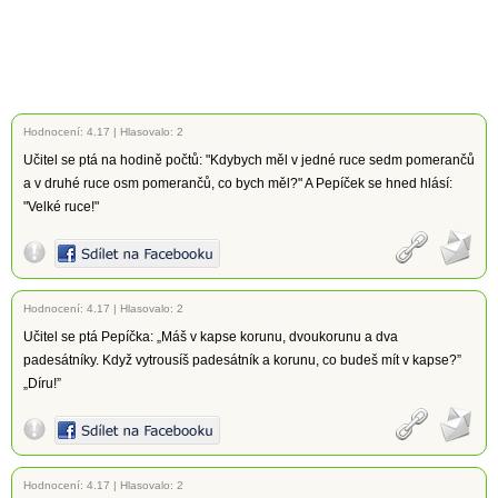
Hodnocení:
4.17
|
Hlasovalo: 2
Učitel se ptá na hodině počtů: "Kdybych měl v jedné ruce sedm pomerančů
a v druhé ruce osm pomerančů, co bych měl?" A Pepíček se hned hlásí:
"Velké ruce!"
Hodnocení:
4.17
|
Hlasovalo: 2
Učitel se ptá Pepíčka: „Máš v kapse korunu, dvoukorunu a dva
padesátníky. Když vytrousíš padesátník a korunu, co budeš mít v kapse?”
„Díru!”
Hodnocení:
4.17
|
Hlasovalo: 2