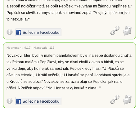
alespoň holčičku?" ptá se opět Pepíček. "Ne, vrána mi žádnou nepřinesla."
Pepíček se chvilku zamyslí a pak se nevinně zeptá: "A s jiným ptákem jste
to nezkusila?"
Hodnocení:
4.17
|
Hlasovalo: 115
Novákovi, kteří bydlí v malém panelákovém bytě, na sebe dostanou chuť a
tak řeknou malému Pepíčkovi, aby se díval chvíli z okna a hlásil, co se
venku děje, aby ho nějak zaměstnali. Pepíček tedy hlásí: "U Ptáčků se
dívaj na televizi, U Králů večeřej, U Horvátů se paní Horvátová sprchuje a
u Kroutilů se souloží." Novákovi se zarazí a ptají se Pepíčka, jak na to
přišel. A Peíček odpoví: "No, Honza taky kouká z okna..."