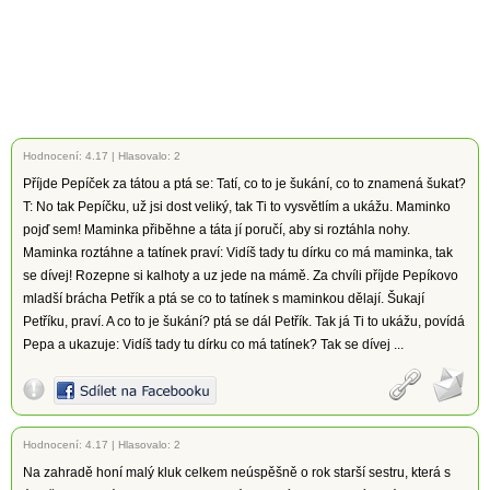
Hodnocení:
4.17
|
Hlasovalo: 2
Příjde Pepíček za tátou a ptá se: Tatí, co to je šukání, co to znamená šukat?
T: No tak Pepíčku, už jsi dost veliký, tak Ti to vysvětlím a ukážu. Maminko
pojď sem! Maminka přiběhne a táta jí poručí, aby si roztáhla nohy.
Maminka roztáhne a tatínek praví: Vidíš tady tu dírku co má maminka, tak
se dívej! Rozepne si kalhoty a uz jede na mámě. Za chvíli příjde Pepíkovo
mladší brácha Petřík a ptá se co to tatínek s maminkou dělají. Šukají
Petříku, praví. A co to je šukání? ptá se dál Petřík. Tak já Ti to ukážu, povídá
Pepa a ukazuje: Vidíš tady tu dírku co má tatínek? Tak se dívej ...
Hodnocení:
4.17
|
Hlasovalo: 2
Na zahradě honí malý kluk celkem neúspěšně o rok starší sestru, která s