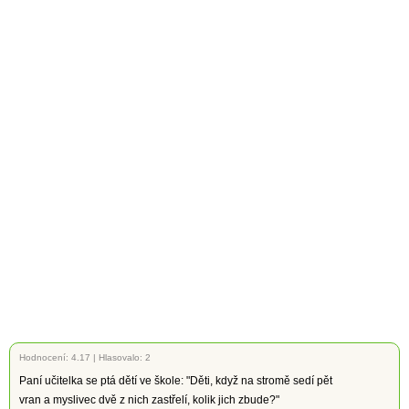
Hodnocení:
4.17
|
Hlasovalo: 2
Paní učitelka se ptá dětí ve škole: "Děti, když na stromě sedí pět
vran a myslivec dvě z nich zastřelí, kolik jich zbude?"