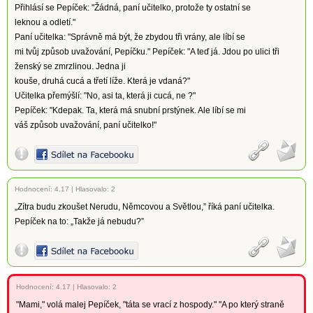
Přihlásí se Pepíček: "Žádná, paní učitelko, protože ty ostatní se
leknou a odletí."
Paní učitelka: "Správně má být, že zbydou tři vrány, ale líbí se
mi tvůj způsob uvažování, Pepíčku." Pepíček: "A teď já. Jdou po ulici tři
ženský se zmrzlinou. Jedna ji
kouše, druhá cucá a třetí líže. Která je vdaná?"
Učitelka přemýšlí: "No, asi ta, která ji cucá, ne ?"
Pepíček: "Kdepak. Ta, která má snubní prstýnek. Ale líbí se mi
váš způsob uvažování, paní učitelko!"
Hodnocení:
4.17
|
Hlasovalo: 2
„Zítra budu zkoušet Nerudu, Němcovou a Světlou,” říká paní učitelka.
Pepíček na to: „Takže já nebudu?”
Hodnocení:
4.17
|
Hlasovalo: 2
"Mami," volá malej Pepíček, "táta se vrací z hospody." "A po který straně