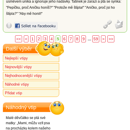
úsměvem uniká a ignoruje jeho nadávky. Tatínek je zarazí a ptá se synka:
"Pepíčku, proč Aničku honíš?" "Protože mě štípla!" "Aničko, proč jsi ho
štípla?" "Aby mě honil!"
...
<<
<
1
2
3
4
5
6
7
8
9
59
>
>>
Další výběr
Nejlepší vtipy
Nejnovější vtipy
Nejhodnocenější vtipy
Náhodné vtipy
Přidat vtip
Náhodný vtip
Malé děvčátko se ptá své
matky: „Mami, můžu vzít psa
na procházku kolem našeho