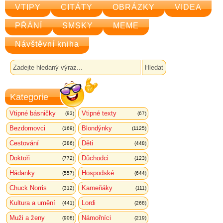
VTIPY
CITÁTY
OBRÁZKY
VIDEA
PŘÁNÍ
SMSKY
MEME
Návštěvní kniha
Kategorie
Vtipné básničky
Vtipné texty
(93)
(67)
Bezdomovci
Blondýnky
(169)
(1125)
Cestování
Děti
(386)
(448)
Doktoři
Důchodci
(772)
(123)
Hádanky
Hospodské
(557)
(644)
Chuck Norris
Kameňáky
(312)
(111)
Kultura a umění
Lordi
(441)
(268)
Muži a ženy
Námořníci
(908)
(219)