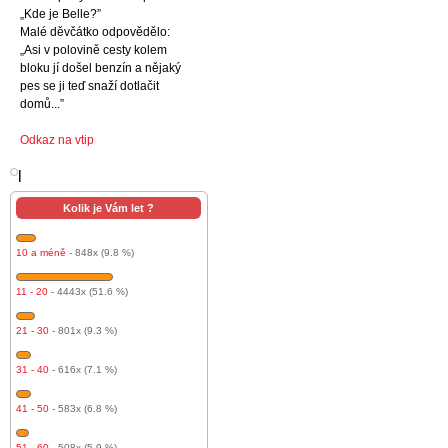
„Kde je Belle?”
Malé děvčátko odpovědělo:
„Asi v polovině cesty kolem
bloku jí došel benzín a nějaký
pes se ji teď snaží dotlačit
domů...”
Odkaz na vtip
l
Kolik je Vám let ?
10 a méně
- 848x (9.8 %)
11 - 20
- 4443x (51.6 %)
21 - 30
- 801x (9.3 %)
31 - 40
- 616x (7.1 %)
41 - 50
- 583x (6.8 %)
51 - 60
- 508x (5.9 %)