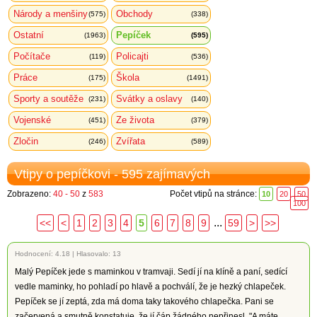
Národy a menšiny
Obchody
(575)
(338)
Ostatní
Pepíček
(1963)
(595)
Počítače
Policajti
(119)
(536)
Práce
Škola
(175)
(1491)
Sporty a soutěže
Svátky a oslavy
(231)
(140)
Vojenské
Ze života
(451)
(379)
Zločin
Zvířata
(246)
(589)
Vtipy o pepíčkovi - 595 zajímavých
Zobrazeno:
40 - 50
z
583
Počet vtipů na stránce:
10
20
50
100
...
<<
<
1
2
3
4
5
6
7
8
9
59
>
>>
Hodnocení:
4.18
|
Hlasovalo: 13
Malý Pepíček jede s maminkou v tramvaji. Sedí jí na klíně a paní, sedící
vedle maminky, ho pohladí po hlavě a pochválí, že je hezký chlapeček.
Pepíček se jí zeptá, zda má doma taky takového chlapečka. Pani se
začervená a smutně konstatuje, že jí čáp žádného nepřinesl. "A máte