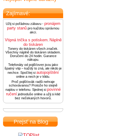
Zajímavé:
pronájem
Užij si pořádnou zábavu -
party stanů
pro každou správnou
akci.
Vtipná trička s potiskem
Náplně
.
do tiskáren
Tonery do tiskáren všech značek.
Všechny náplně do tiskáren skladem.
Doručení do 24 hodin. Garance
nákupu.
Telefonáty od pojišťoven jsou jako
špatný vtip – každý to zná, ale nikdo je
autopojištění
nechce. Spočítej si
online a nech je v klidu.
Proč pojišťovák radši nehraje
schovávanou? Protože ho stejně
povinné
najdou v telefonu. Sjednej si
ručení
jednoduše online a užij si klid
bez nečekaných hovorů.
Prejsť na Blog