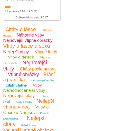
61 a více
- 818x (9.5 %)
Celkem hlasovalo: 8617
Citáty o lásce
Citáty a
Náhodné vtipy
motta
Nejnovější vtipné obrázky
Vtipy o lásce a sexu
Nejlepší vtipy
Vtipné texty
Vtipy o dětech
Vtipy o
Nejnovější
zvířatech
vtipy
Citáty podle autora
Vtipné obrázky
Přání
a přáníčka
Náhodné vtipné obrázky
Vtipy
Citáty v latině
Nejhodnocenější vtipy
Nejnovější citáty
Citáty o
Nejlepší
životě
Citáty o smutku
vtipná videa
Vtipy o
Chucku Norrisovi
Přání k
Nejlepší
narozeninám
citáty
Náhodné citáty
Nejlepší vtipné obrázky