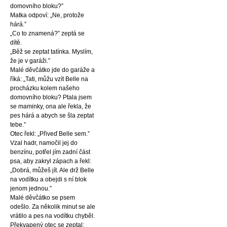
domovního bloku?”
Matka odpoví: „Ne, protože
hárá.”
„Co to znamená?” zeptá se
dítě.
„Běž se zeptat tatínka. Myslím,
že je v garáži.”
Malé děvčátko jde do garáže a
říká: „Tati, můžu vzít Belle na
procházku kolem našeho
domovního bloku? Ptala jsem
se maminky, ona ale řekla, že
pes hárá a abych se šla zeptat
tebe.”
Otec řekl: „Přiveď Belle sem.”
Vzal hadr, namočil jej do
benzínu, potřel jím zadní část
psa, aby zakryl zápach a řekl:
„Dobrá, můžeš jít. Ale drž Belle
na vodítku a obejdi s ní blok
jenom jednou.”
Malé děvčátko se psem
odešlo. Za několik minut se ale
vrátilo a pes na vodítku chyběl.
Překvapený otec se zeptal: