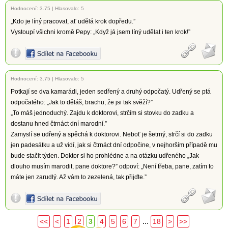
Hodnocení:
3.75
|
Hlasovalo: 5
„Kdo je líný pracovat, ať udělá krok dopředu.”
Vystoupí všichni kromě Pepy: „Když já jsem líný udělat i ten krok!”
Hodnocení:
3.75
|
Hlasovalo: 5
Potkají se dva kamarádi, jeden sedřený a druhý odpočatý. Udřený se ptá
odpočatého: „Jak to děláš, brachu, že jsi tak svěží?”
„To máš jednoduchý. Zajdu k doktorovi, strčím si stovku do zadku a
dostanu hned čtrnáct dní marodní.”
Zamyslí se udřený a spěchá k doktorovi. Neboť je šetrný, strčí si do zadku
jen padesátku a už vidí, jak si čtrnáct dní odpočine, v nejhorším případě mu
bude stačit týden. Doktor si ho prohlédne a na otázku udřeného „Jak
dlouho musím marodit, pane doktore?” odpoví: „Není třeba, pane, zatím to
máte jen zarudlý. Až vám to zezelená, tak přijďte.”
...
<<
<
1
2
3
4
5
6
7
18
>
>>