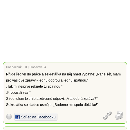
Hodnocení:
3.8
|
Hlasovalo: 4
Přijde ředitel do práce a sekretářka na něj hned vybafne: „Pane šéf, mám
pro vás dvě zprávy - jednu dobrou a jednu špatnou.”
„Tak mi nejprve řekněte tu špatnou.”
„Propustili vás.”
S ředitelem to trhlo a zdrceně odpoví: „A ta dobrá zpráva?”
Sekretářka se sladce usměje: „Budeme mít spolu děťátko!”