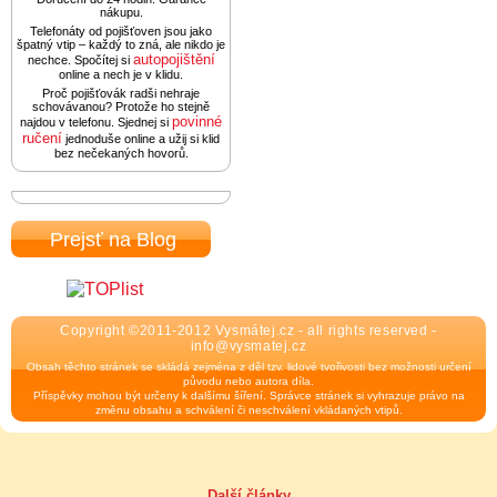
nákupu.
Telefonáty od pojišťoven jsou jako
špatný vtip – každý to zná, ale nikdo je
autopojištění
nechce. Spočítej si
online a nech je v klidu.
Proč pojišťovák radši nehraje
schovávanou? Protože ho stejně
povinné
najdou v telefonu. Sjednej si
ručení
jednoduše online a užij si klid
bez nečekaných hovorů.
Prejsť na Blog
Copyright ©2011-2012 Vysmátej.cz - all rights reserved -
info@vysmatej.cz
Obsah těchto stránek se skládá zejména z děl tzv. lidové tvořivosti bez možnosti určení
původu nebo autora díla.
Příspěvky mohou být určeny k dalšímu šíření. Správce stránek si vyhrazuje právo na
změnu obsahu a schválení či neschválení vkládaných vtipů.
Další články