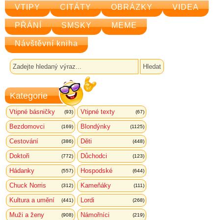
VTIPY
CITÁTY
OBRÁZKY
VIDEA
PŘÁNÍ
SMSKY
MEME
Návštěvní kniha
Kategorie
Vtipné básničky
Vtipné texty
(93)
(67)
Bezdomovci
Blondýnky
(169)
(1125)
Cestování
Děti
(386)
(448)
Doktoři
Důchodci
(772)
(123)
Hádanky
Hospodské
(557)
(644)
Chuck Norris
Kameňáky
(312)
(111)
Kultura a umění
Lordi
(441)
(268)
Muži a ženy
Námořníci
(908)
(219)