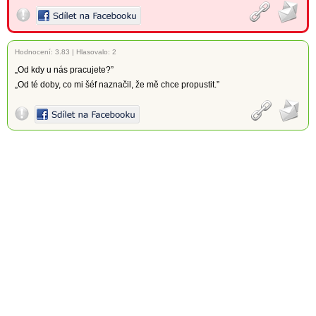
Hodnocení:
3.83
|
Hlasovalo: 2
„Od kdy u nás pracujete?”
„Od té doby, co mi šéf naznačil, že mě chce propustit.”