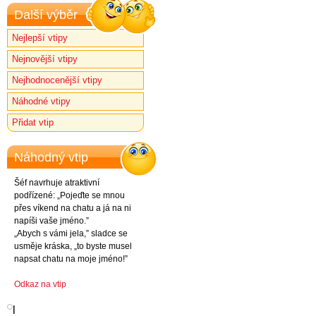
Další výběr
Nejlepší vtipy
Nejnovější vtipy
Nejhodnocenější vtipy
Náhodné vtipy
Přidat vtip
Náhodný vtip
Šéf navrhuje atraktivní
podřízené: „Pojeďte se mnou
přes víkend na chatu a já na ni
napíši vaše jméno.”
„Abych s vámi jela,” sladce se
usměje kráska, „to byste musel
napsat chatu na moje jméno!”
Odkaz na vtip
l