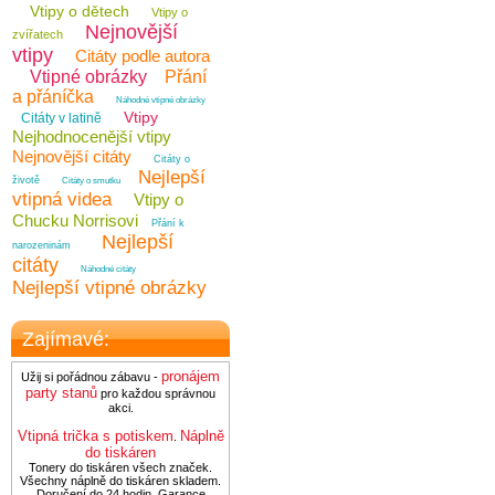
Vtipy o dětech
Vtipy o
Nejnovější
zvířatech
vtipy
Citáty podle autora
Vtipné obrázky
Přání
a přáníčka
Náhodné vtipné obrázky
Vtipy
Citáty v latině
Nejhodnocenější vtipy
Nejnovější citáty
Citáty o
Nejlepší
životě
Citáty o smutku
vtipná videa
Vtipy o
Chucku Norrisovi
Přání k
Nejlepší
narozeninám
citáty
Náhodné citáty
Nejlepší vtipné obrázky
Zajímavé:
pronájem
Užij si pořádnou zábavu -
party stanů
pro každou správnou
akci.
Vtipná trička s potiskem
Náplně
.
do tiskáren
Tonery do tiskáren všech značek.
Všechny náplně do tiskáren skladem.
Doručení do 24 hodin. Garance