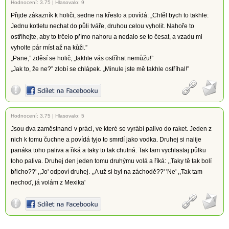
Hodnocení:
3.75
|
Hlasovalo: 9
Přijde zákazník k holiči, sedne na křeslo a povídá: „Chtěl bych to takhle:
Jednu kotletu nechat do půli tváře, druhou celou vyholit. Nahoře to
ostříhejte, aby to trčelo přímo nahoru a nedalo se to česat, a vzadu mi
vyholte pár míst až na kůži.”
„Pane,” zděsí se holič, „takhle vás ostříhat nemůžu!”
„Jak to, že ne?” zlobí se chlápek. „Minule jste mě takhle ostříhal!”
Hodnocení:
3.75
|
Hlasovalo: 5
Jsou dva zaměstnanci v práci, ve které se vyrábí palivo do raket. Jeden z
nich k tomu čuchne a povídá tyjo to smrdí jako vodka. Druhej si nalije
panáka toho paliva a řiká a taky to tak chutná. Tak tam vychlastaj půlku
toho paliva. Druhej den jeden tomu druhýmu volá a říká: ,,Taky tě tak bolí
břicho??' ,,Jo' odpoví druhej. ,,A už si byl na záchodě??' 'Ne' ,,Tak tam
nechoď, já volám z Mexika'