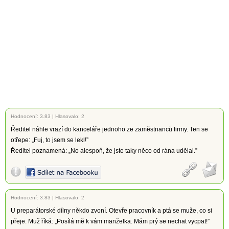
Hodnocení:
3.83
|
Hlasovalo: 2
Ředitel náhle vrazí do kanceláře jednoho ze zaměstnanců firmy. Ten se
otřepe: „Fuj, to jsem se lekl!”
Ředitel poznamená: „No alespoň, že jste taky něco od rána udělal.”
Hodnocení:
3.83
|
Hlasovalo: 2
U preparátorské dílny někdo zvoní. Otevře pracovník a ptá se muže, co si
přeje. Muž říká: „Posílá mě k vám manželka. Mám prý se nechat vycpat!”