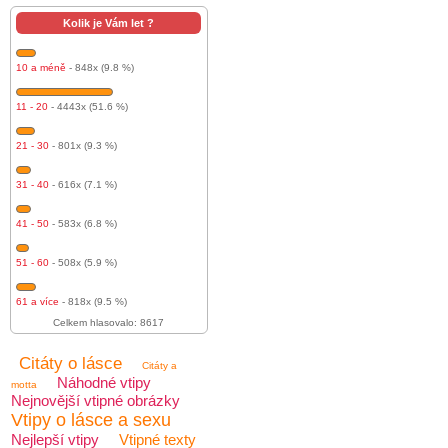
Kolik je Vám let ?
10 a méně
- 848x (9.8 %)
11 - 20
- 4443x (51.6 %)
21 - 30
- 801x (9.3 %)
31 - 40
- 616x (7.1 %)
41 - 50
- 583x (6.8 %)
51 - 60
- 508x (5.9 %)
61 a více
- 818x (9.5 %)
Celkem hlasovalo: 8617
Citáty o lásce
Citáty a
Náhodné vtipy
motta
Nejnovější vtipné obrázky
Vtipy o lásce a sexu
Nejlepší vtipy
Vtipné texty