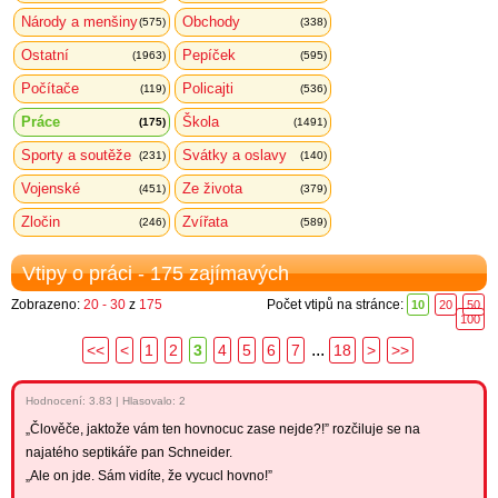
Národy a menšiny
Obchody
(575)
(338)
Ostatní
Pepíček
(1963)
(595)
Počítače
Policajti
(119)
(536)
Práce
Škola
(175)
(1491)
Sporty a soutěže
Svátky a oslavy
(231)
(140)
Vojenské
Ze života
(451)
(379)
Zločin
Zvířata
(246)
(589)
Vtipy o práci - 175 zajímavých
Zobrazeno:
20 - 30
z
175
Počet vtipů na stránce:
10
20
50
100
...
<<
<
1
2
3
4
5
6
7
18
>
>>
Hodnocení:
3.83
|
Hlasovalo: 2
„Člověče, jaktože vám ten hovnocuc zase nejde?!” rozčiluje se na
najatého septikáře pan Schneider.
„Ale on jde. Sám vidíte, že vycucl hovno!”