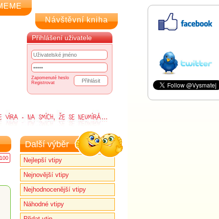
MEME
Návštěvní kniha
Přihlášení uživatele
Zapomenuté heslo
Registrovat
Další výběr
100
Nejlepší vtipy
Nejnovější vtipy
Nejhodnocenější vtipy
Náhodné vtipy
Přidat vtip