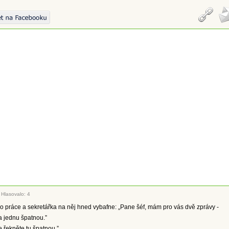
|
Hlasovalo: 4
 do práce a sekretářka na něj hned vybafne: „Pane šéf, mám pro vás dvě zprávy -
a jednu špatnou.”
e řekněte tu špatnou.”