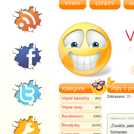
VTIPY
CITÁTY
O
Vtipy o pr
Kategorie
Zobrazeno:
20 -
Vtipné básničky
(93)
Vtipné texty
(67)
Bezdomovci
(169)
Hodnocení:
3.83
Blondýnky
(1125)
„Člověče, jakt
Schneider.