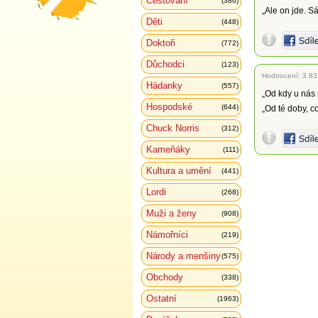
Cestování
(386)
„Ale on jde. S
Děti
(448)
Doktoři
(772)
Důchodci
(123)
Hodnocení:
3.83
Hádanky
(557)
„Od kdy u nás 
Hospodské
(644)
„Od té doby, c
Chuck Norris
(312)
Kameňáky
(111)
Kultura a umění
(441)
Lordi
(268)
Muži a ženy
(908)
Námořníci
(219)
Národy a menšiny
(575)
Obchody
(338)
Ostatní
(1963)