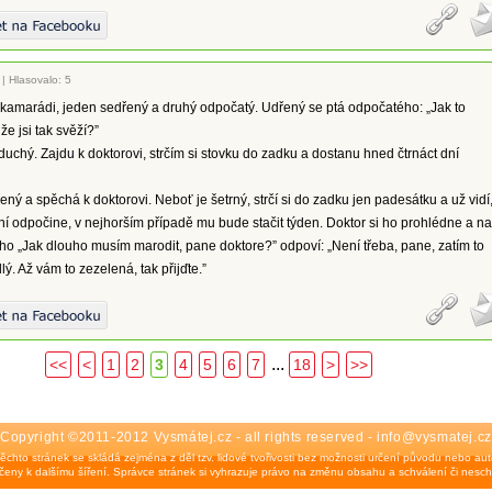
|
Hlasovalo: 5
 kamarádi, jeden sedřený a druhý odpočatý. Udřený se ptá odpočatého: „Jak to
že jsi tak svěží?”
uchý. Zajdu k doktorovi, strčím si stovku do zadku a dostanu hned čtrnáct dní
ený a spěchá k doktorovi. Neboť je šetrný, strčí si do zadku jen padesátku a už vidí
 dní odpočine, v nejhorším případě mu bude stačit týden. Doktor si ho prohlédne a na
o „Jak dlouho musím marodit, pane doktore?” odpoví: „Není třeba, pane, zatím to
ý. Až vám to zezelená, tak přijďte.”
...
<<
<
1
2
3
4
5
6
7
18
>
>>
Copyright ©2011-2012 Vysmátej.cz - all rights reserved - info@vysmatej.cz
ěchto stránek se skládá zejména z děl tzv. lidové tvořivosti bez možnosti určení původu nebo auto
eny k dalšímu šíření. Správce stránek si vyhrazuje právo na změnu obsahu a schválení či nesch