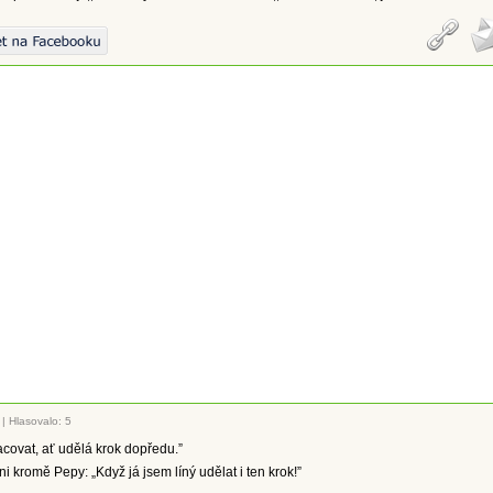
|
Hlasovalo: 5
racovat, ať udělá krok dopředu.”
ni kromě Pepy: „Když já jsem líný udělat i ten krok!”