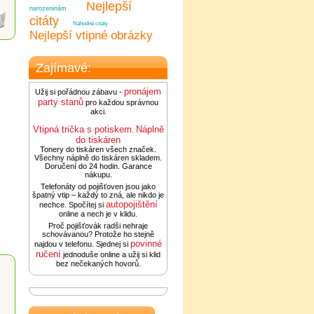
Nejlepší
narozeninám
citáty
Náhodné citáty
Nejlepší vtipné obrázky
Zajímavé:
pronájem
Užij si pořádnou zábavu -
party stanů
pro každou správnou
akci.
Vtipná trička s potiskem
Náplně
.
do tiskáren
Tonery do tiskáren všech značek.
Všechny náplně do tiskáren skladem.
Doručení do 24 hodin. Garance
nákupu.
Telefonáty od pojišťoven jsou jako
špatný vtip – každý to zná, ale nikdo je
autopojištění
nechce. Spočítej si
online a nech je v klidu.
Proč pojišťovák radši nehraje
schovávanou? Protože ho stejně
povinné
najdou v telefonu. Sjednej si
ručení
jednoduše online a užij si klid
bez nečekaných hovorů.