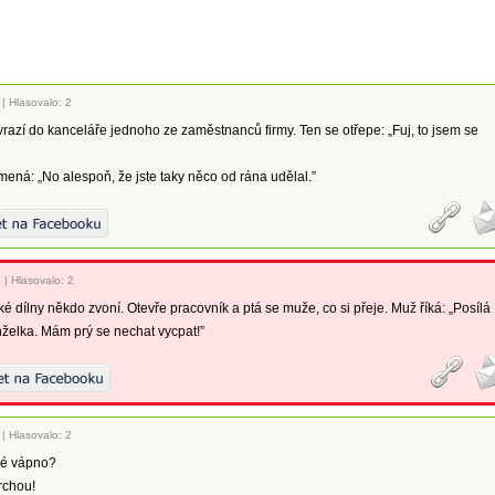
|
Hlasovalo: 2
vrazí do kanceláře jednoho ze zaměstnanců firmy. Ten se otřepe: „Fuj, to jsem se
ená: „No alespoň, že jste taky něco od rána udělal.”
3
|
Hlasovalo: 2
é dílny někdo zvoní. Otevře pracovník a ptá se muže, co si přeje. Muž říká: „Posílá
elka. Mám prý se nechat vycpat!”
|
Hlasovalo: 2
né vápno?
rchou!