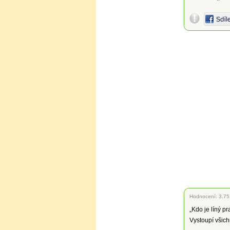
Hodnocení:
3.75
„Kdo je líný p
Vystoupí všich