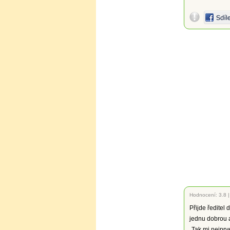
Hodnocení:
3.8
Přijde ředitel
jednu dobrou 
„Tak mi nejprv