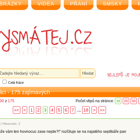
BRÁZKY
VIDEA
PŘÁNÍ
SMSKY
Celá fráze
áci - 175 zajímavých
 30
z
175
Počet vtipů na stránce:
10
20
50
...
<<
<
1
2
3
4
5
6
7
18
>
>>
|
Hlasovalo: 2
ože vám ten hovnocuc zase nejde?!” rozčiluje se na najatého septikáře pan