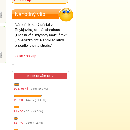
Náhodný vtip
Námořník, který přistál v
Reykjavíku, se ptá Islanďana:
„Prosím vás, kdy tady máte léto?”
„To je těžko říct. Například letos
připadlo léto na středu.”
Odkaz na vtip
l
Kolik je Vám let ?
10 a méně
- 848x (9.8 %)
11 - 20
- 4443x (51.6 %)
21 - 30
- 801x (9.3 %)
31 - 40
- 616x (7.1 %)