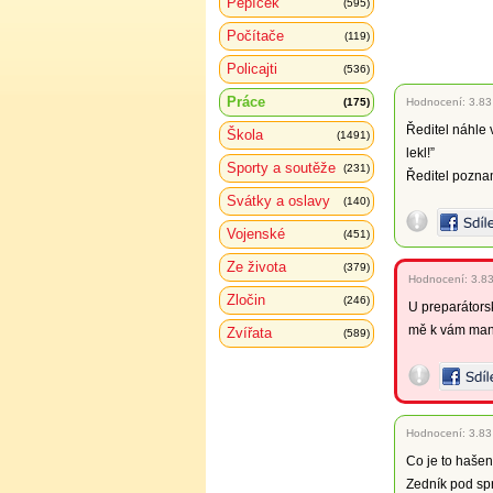
Pepíček
(595)
Počítače
(119)
Policajti
(536)
Práce
(175)
Hodnocení:
3.83
Ředitel náhle 
Škola
(1491)
lekl!”
Sporty a soutěže
(231)
Ředitel poznam
Svátky a oslavy
(140)
Vojenské
(451)
Ze života
(379)
Hodnocení:
3.8
Zločin
(246)
U preparátorsk
mě k vám manž
Zvířata
(589)
Hodnocení:
3.83
Co je to haše
Zedník pod sp