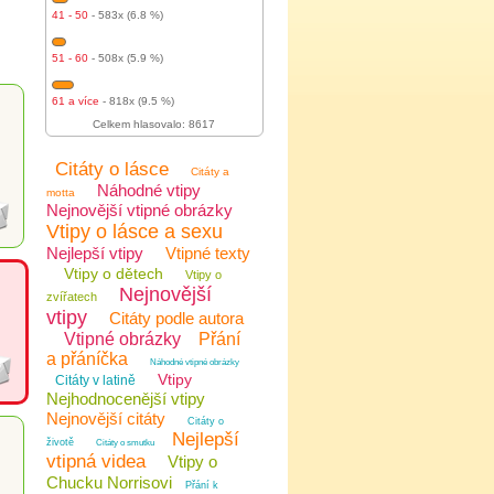
41 - 50
- 583x (6.8 %)
51 - 60
- 508x (5.9 %)
61 a více
- 818x (9.5 %)
Celkem hlasovalo: 8617
Citáty o lásce
Citáty a
Náhodné vtipy
motta
Nejnovější vtipné obrázky
Vtipy o lásce a sexu
Nejlepší vtipy
Vtipné texty
Vtipy o dětech
Vtipy o
Nejnovější
zvířatech
vtipy
Citáty podle autora
Vtipné obrázky
Přání
a přáníčka
Náhodné vtipné obrázky
Vtipy
Citáty v latině
Nejhodnocenější vtipy
Nejnovější citáty
Citáty o
Nejlepší
životě
Citáty o smutku
vtipná videa
Vtipy o
Chucku Norrisovi
Přání k