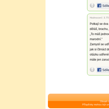
Hodnocení:
3.75
Potkají se dva
děláš, brachu, 
„To máš jednod
marodní.”
Zamyslí se udř
jak si čtrnáct
otázku udřenéh
máte jen zarudl
Obsah t
Příspěvky mohou být urč