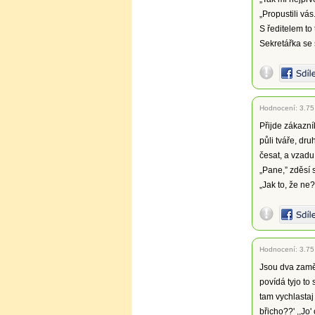
„Propustili vás
S ředitelem to
Sekretářka se
Hodnocení:
3.75
Přijde zákazní
půli tváře, dru
česat, a vzadu 
„Pane,” zděsí s
„Jak to, že ne?
Hodnocení:
3.75
Jsou dva zaměs
povídá tyjo to 
tam vychlastaj
břicho??' ,,Jo'