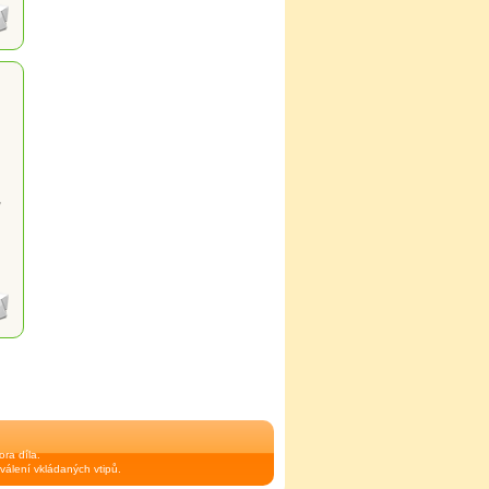
,
ra díla.
válení vkládaných vtipů.