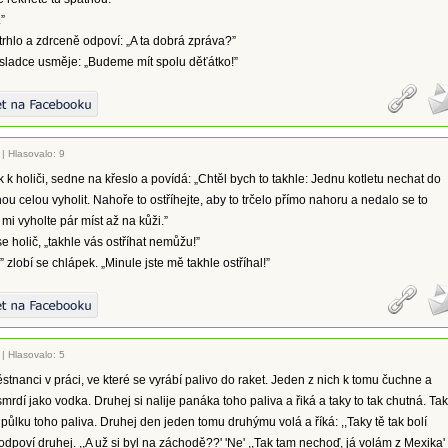
.”
 trhlo a zdrceně odpoví: „A ta dobrá zpráva?”
 sladce usměje: „Budeme mít spolu děťátko!”
|
Hlasovalo: 9
k k holiči, sedne na křeslo a povídá: „Chtěl bych to takhle: Jednu kotletu nechat do
hou celou vyholit. Nahoře to ostříhejte, aby to trčelo přímo nahoru a nedalo se to
mi vyholte pár míst až na kůži.”
e holič, „takhle vás ostříhat nemůžu!”
” zlobí se chlápek. „Minule jste mě takhle ostříhal!”
|
Hlasovalo: 5
tnanci v práci, ve které se vyrábí palivo do raket. Jeden z nich k tomu čuchne a
smrdí jako vodka. Druhej si nalije panáka toho paliva a řiká a taky to tak chutná. Tak
 půlku toho paliva. Druhej den jeden tomu druhýmu volá a říká: ,,Taky tě tak bolí
 odpoví druhej. ,,A už si byl na záchodě??' 'Ne' ,,Tak tam nechoď, já volám z Mexika'