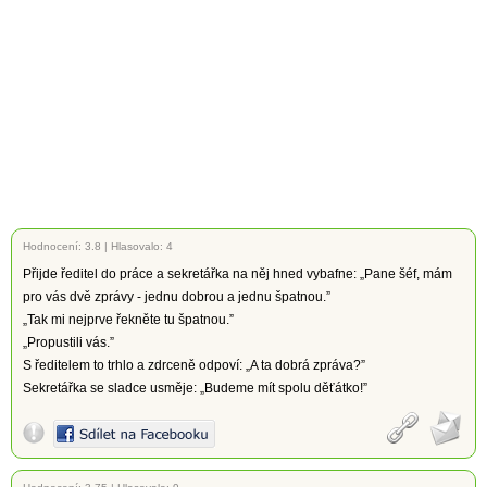
Hodnocení:
3.8
|
Hlasovalo: 4
Přijde ředitel do práce a sekretářka na něj hned vybafne: „Pane šéf, mám
pro vás dvě zprávy - jednu dobrou a jednu špatnou.”
„Tak mi nejprve řekněte tu špatnou.”
„Propustili vás.”
S ředitelem to trhlo a zdrceně odpoví: „A ta dobrá zpráva?”
Sekretářka se sladce usměje: „Budeme mít spolu děťátko!”