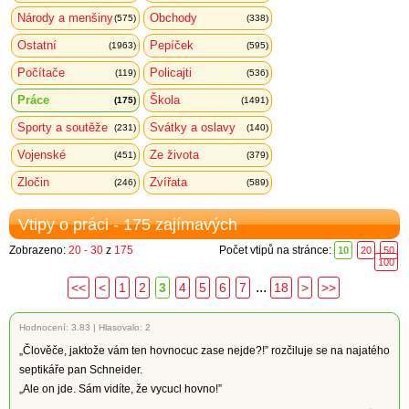
Národy a menšiny
Obchody
(575)
(338)
Ostatní
Pepíček
(1963)
(595)
Počítače
Policajti
(119)
(536)
Práce
Škola
(175)
(1491)
Sporty a soutěže
Svátky a oslavy
(231)
(140)
Vojenské
Ze života
(451)
(379)
Zločin
Zvířata
(246)
(589)
Vtipy o práci - 175 zajímavých
Zobrazeno:
20 - 30
z
175
Počet vtipů na stránce:
10
20
50
100
...
<<
<
1
2
3
4
5
6
7
18
>
>>
Hodnocení:
3.83
|
Hlasovalo: 2
„Člověče, jaktože vám ten hovnocuc zase nejde?!” rozčiluje se na najatého
septikáře pan Schneider.
„Ale on jde. Sám vidíte, že vycucl hovno!”