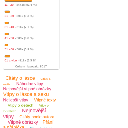
11 - 20
- 4443x (51.6 %)
21 - 30
- 801x (9.3 %)
31 - 40
- 616x (7.1 %)
41 - 50
- 583x (6.8 %)
51 - 60
- 508x (5.9 %)
61 a více
- 818x (9.5 %)
Celkem hlasovalo: 8617
Citáty o lásce
Citáty a
Náhodné vtipy
motta
Nejnovější vtipné obrázky
Vtipy o lásce a sexu
Nejlepší vtipy
Vtipné texty
Vtipy o dětech
Vtipy o
Nejnovější
zvířatech
vtipy
Citáty podle autora
Vtipné obrázky
Přání
a přáníčka