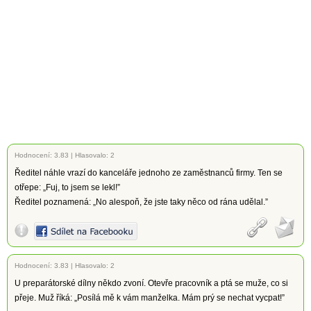
Hodnocení:
3.83
|
Hlasovalo: 2
Ředitel náhle vrazí do kanceláře jednoho ze zaměstnanců firmy. Ten se
otřepe: „Fuj, to jsem se lekl!”
Ředitel poznamená: „No alespoň, že jste taky něco od rána udělal.”
Hodnocení:
3.83
|
Hlasovalo: 2
U preparátorské dílny někdo zvoní. Otevře pracovník a ptá se muže, co si
přeje. Muž říká: „Posílá mě k vám manželka. Mám prý se nechat vycpat!”