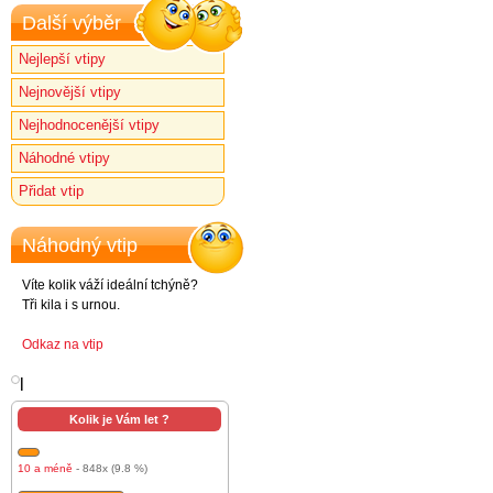
Další výběr
Nejlepší vtipy
Nejnovější vtipy
Nejhodnocenější vtipy
Náhodné vtipy
Přidat vtip
Náhodný vtip
Víte kolik váží ideální tchýně?
Tři kila i s urnou.
Odkaz na vtip
l
Kolik je Vám let ?
10 a méně
- 848x (9.8 %)