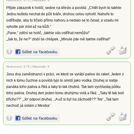
Hodnocení:
3.75
|
Hlasovalo: 9
Přijde zákazník k holiči, sedne na křeslo a povídá: „Chtěl bych to takhle:
Jednu kotletu nechat do půli tváře, druhou celou vyholit. Nahoře to
ostříhejte, aby to trčelo přímo nahoru a nedalo se to česat, a vzadu mi
vyholte pár míst až na kůži.”
„Pane,” zděsí se holič, „takhle vás ostříhat nemůžu!”
„Jak to, že ne?” zlobí se chlápek. „Minule jste mě takhle ostříhal!”
Hodnocení:
3.75
|
Hlasovalo: 5
Jsou dva zaměstnanci v práci, ve které se vyrábí palivo do raket. Jeden z
nich k tomu čuchne a povídá tyjo to smrdí jako vodka. Druhej si nalije
panáka toho paliva a řiká a taky to tak chutná. Tak tam vychlastaj půlku
toho paliva. Druhej den jeden tomu druhýmu volá a říká: ,,Taky tě tak bolí
břicho??' ,,Jo' odpoví druhej. ,,A už si byl na záchodě??' 'Ne' ,,Tak tam
nechoď, já volám z Mexika'