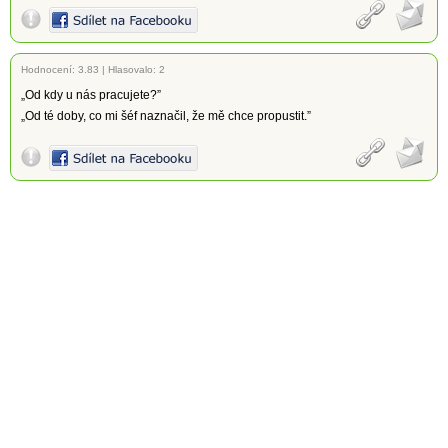
Hodnocení:
3.83
|
Hlasovalo: 2
„Od kdy u nás pracujete?”
„Od té doby, co mi šéf naznačil, že mě chce propustit.”