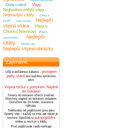
Náhodné vtipné obrázky
Vtipy
Citáty v latině
Nejhodnocenější vtipy
Nejnovější citáty
Citáty o
Nejlepší
životě
Citáty o smutku
vtipná videa
Vtipy o
Chucku Norrisovi
Přání k
Nejlepší
narozeninám
citáty
Náhodné citáty
Nejlepší vtipné obrázky
Zajímavé:
pronájem
Užij si pořádnou zábavu -
party stanů
pro každou správnou
akci.
Vtipná trička s potiskem
Náplně
.
do tiskáren
Tonery do tiskáren všech značek.
Všechny náplně do tiskáren skladem.
Doručení do 24 hodin. Garance
nákupu.
Telefonáty od pojišťoven jsou jako
špatný vtip – každý to zná, ale nikdo je
autopojištění
nechce. Spočítej si
online a nech je v klidu.
Proč pojišťovák radši nehraje