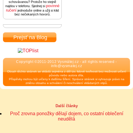
schovávanou? Protože ho stejně
povinné
najdou v telefonu. Sjednej si
ručení
jednoduše online a užij si klid
bez nečekaných hovorů.
Prejsť na Blog
Copyright ©2011-2012 Vysmátej.cz - all rights reserved -
info@vysmatej.cz
Obsah těchto stránek se skládá zejména z děl tzv. lidové tvořivosti bez možnosti určení
původu nebo autora díla.
Příspěvky mohou být určeny k dalšímu šíření. Správce stránek si vyhrazuje právo na
změnu obsahu a schválení či neschválení vkládaných vtipů.
Další články
Proč zrovna ponožky dělají dojem, co ostatní oblečení
neudělá