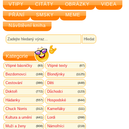
VTIPY
CITÁTY
OBRÁZKY
VIDEA
PŘÁNÍ
SMSKY
MEME
Návštěvní kniha
Kategorie
Vtipné básničky
Vtipné texty
(93)
(67)
Bezdomovci
Blondýnky
(169)
(1125)
Cestování
Děti
(386)
(448)
Doktoři
Důchodci
(772)
(123)
Hádanky
Hospodské
(557)
(644)
Chuck Norris
Kameňáky
(312)
(111)
Kultura a umění
Lordi
(441)
(268)
Muži a ženy
Námořníci
(908)
(219)