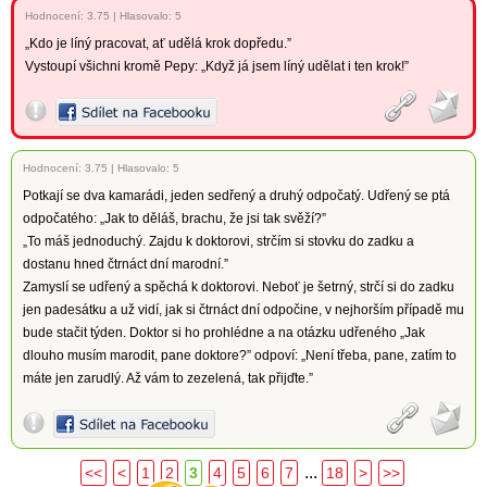
Hodnocení:
3.75
|
Hlasovalo: 5
„Kdo je líný pracovat, ať udělá krok dopředu.”
Vystoupí všichni kromě Pepy: „Když já jsem líný udělat i ten krok!”
Hodnocení:
3.75
|
Hlasovalo: 5
Potkají se dva kamarádi, jeden sedřený a druhý odpočatý. Udřený se ptá
odpočatého: „Jak to děláš, brachu, že jsi tak svěží?”
„To máš jednoduchý. Zajdu k doktorovi, strčím si stovku do zadku a
dostanu hned čtrnáct dní marodní.”
Zamyslí se udřený a spěchá k doktorovi. Neboť je šetrný, strčí si do zadku
jen padesátku a už vidí, jak si čtrnáct dní odpočine, v nejhorším případě mu
bude stačit týden. Doktor si ho prohlédne a na otázku udřeného „Jak
dlouho musím marodit, pane doktore?” odpoví: „Není třeba, pane, zatím to
máte jen zarudlý. Až vám to zezelená, tak přijďte.”
...
<<
<
1
2
3
4
5
6
7
18
>
>>