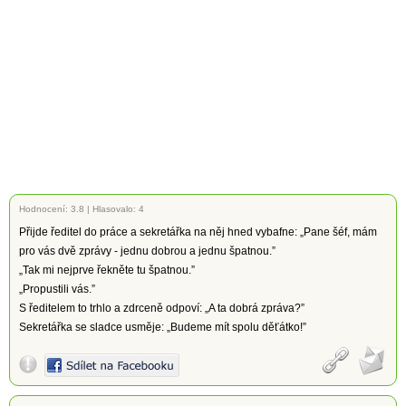
Hodnocení:
3.8
|
Hlasovalo: 4
Přijde ředitel do práce a sekretářka na něj hned vybafne: „Pane šéf, mám
pro vás dvě zprávy - jednu dobrou a jednu špatnou.”
„Tak mi nejprve řekněte tu špatnou.”
„Propustili vás.”
S ředitelem to trhlo a zdrceně odpoví: „A ta dobrá zpráva?”
Sekretářka se sladce usměje: „Budeme mít spolu děťátko!”