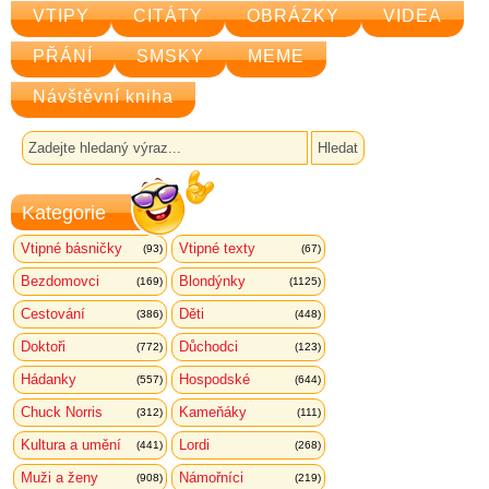
VTIPY
CITÁTY
OBRÁZKY
VIDEA
PŘÁNÍ
SMSKY
MEME
Návštěvní kniha
Kategorie
Vtipné básničky
Vtipné texty
(93)
(67)
Bezdomovci
Blondýnky
(169)
(1125)
Cestování
Děti
(386)
(448)
Doktoři
Důchodci
(772)
(123)
Hádanky
Hospodské
(557)
(644)
Chuck Norris
Kameňáky
(312)
(111)
Kultura a umění
Lordi
(441)
(268)
Muži a ženy
Námořníci
(908)
(219)