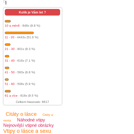
l
Kolik je Vám let ?
10 a méně
- 848x (9.8 %)
11 - 20
- 4443x (51.6 %)
21 - 30
- 801x (9.3 %)
31 - 40
- 616x (7.1 %)
41 - 50
- 583x (6.8 %)
51 - 60
- 508x (5.9 %)
61 a více
- 818x (9.5 %)
Celkem hlasovalo: 8617
Citáty o lásce
Citáty a
Náhodné vtipy
motta
Nejnovější vtipné obrázky
Vtipy o lásce a sexu