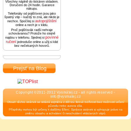
Všechny náplně do tiskáren skladem.
Doručení do 24 hodin. Garance
nákupu.
Telefonáty od pojišťoven jsou jako
špatný vtip – každý to zná, ale nikdo je
autopojištění
nechce. Spočítej si
online a nech je v klidu.
Proč pojišťovák radši nehraje
schovávanou? Protože ho stejně
povinné
najdou v telefonu. Sjednej si
ručení
jednoduše online a užij si klid
bez nečekaných hovorů.
Prejsť na Blog
Copyright ©2011-2012 Vysmátej.cz - all rights reserved -
info@vysmatej.cz
Obsah těchto stránek se skládá zejména z děl tzv. lidové tvořivosti bez možnosti určení
původu nebo autora díla.
Příspěvky mohou být určeny k dalšímu šíření. Správce stránek si vyhrazuje právo na
změnu obsahu a schválení či neschválení vkládaných vtipů.