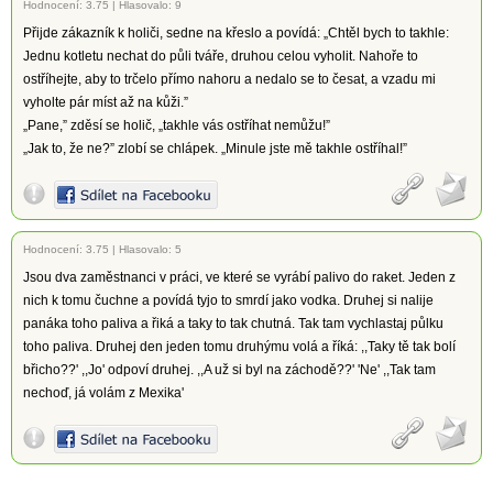
Hodnocení:
3.75
|
Hlasovalo: 9
Přijde zákazník k holiči, sedne na křeslo a povídá: „Chtěl bych to takhle:
Jednu kotletu nechat do půli tváře, druhou celou vyholit. Nahoře to
ostříhejte, aby to trčelo přímo nahoru a nedalo se to česat, a vzadu mi
vyholte pár míst až na kůži.”
„Pane,” zděsí se holič, „takhle vás ostříhat nemůžu!”
„Jak to, že ne?” zlobí se chlápek. „Minule jste mě takhle ostříhal!”
Hodnocení:
3.75
|
Hlasovalo: 5
Jsou dva zaměstnanci v práci, ve které se vyrábí palivo do raket. Jeden z
nich k tomu čuchne a povídá tyjo to smrdí jako vodka. Druhej si nalije
panáka toho paliva a řiká a taky to tak chutná. Tak tam vychlastaj půlku
toho paliva. Druhej den jeden tomu druhýmu volá a říká: ,,Taky tě tak bolí
břicho??' ,,Jo' odpoví druhej. ,,A už si byl na záchodě??' 'Ne' ,,Tak tam
nechoď, já volám z Mexika'