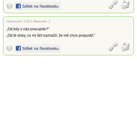
Hodnocení:
3.83
|
Hlasovalo: 2
„Od kdy u nás pracujete?”
„Od té doby, co mi šéf naznačil, že mě chce propustit.”