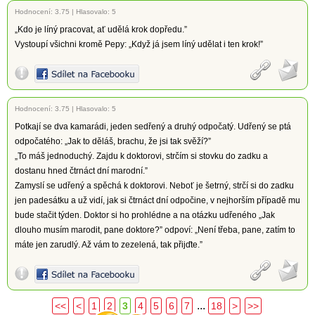
Hodnocení:
3.75
|
Hlasovalo: 5
„Kdo je líný pracovat, ať udělá krok dopředu.”
Vystoupí všichni kromě Pepy: „Když já jsem líný udělat i ten krok!”
Hodnocení:
3.75
|
Hlasovalo: 5
Potkají se dva kamarádi, jeden sedřený a druhý odpočatý. Udřený se ptá
odpočatého: „Jak to děláš, brachu, že jsi tak svěží?”
„To máš jednoduchý. Zajdu k doktorovi, strčím si stovku do zadku a
dostanu hned čtrnáct dní marodní.”
Zamyslí se udřený a spěchá k doktorovi. Neboť je šetrný, strčí si do zadku
jen padesátku a už vidí, jak si čtrnáct dní odpočine, v nejhorším případě mu
bude stačit týden. Doktor si ho prohlédne a na otázku udřeného „Jak
dlouho musím marodit, pane doktore?” odpoví: „Není třeba, pane, zatím to
máte jen zarudlý. Až vám to zezelená, tak přijďte.”
...
<<
<
1
2
3
4
5
6
7
18
>
>>