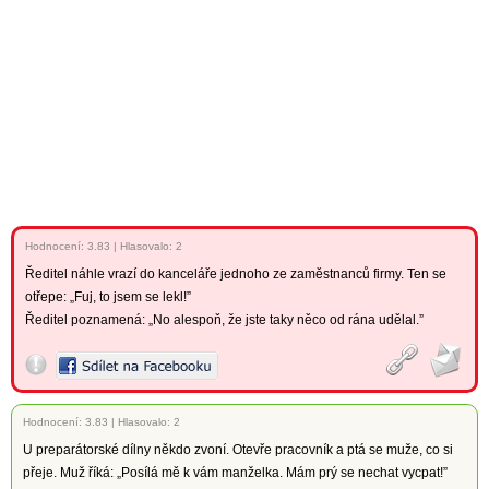
Hodnocení:
3.83
|
Hlasovalo: 2
Ředitel náhle vrazí do kanceláře jednoho ze zaměstnanců firmy. Ten se
otřepe: „Fuj, to jsem se lekl!”
Ředitel poznamená: „No alespoň, že jste taky něco od rána udělal.”
Hodnocení:
3.83
|
Hlasovalo: 2
U preparátorské dílny někdo zvoní. Otevře pracovník a ptá se muže, co si
přeje. Muž říká: „Posílá mě k vám manželka. Mám prý se nechat vycpat!”