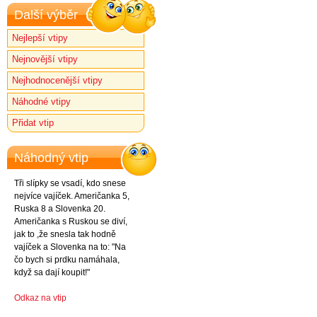
Další výběr
Nejlepší vtipy
Nejnovější vtipy
Nejhodnocenější vtipy
Náhodné vtipy
Přidat vtip
Náhodný vtip
Tři slípky se vsadí, kdo snese
nejvíce vajíček. Američanka 5,
Ruska 8 a Slovenka 20.
Američanka s Ruskou se diví,
jak to ,že snesla tak hodně
vajíček a Slovenka na to: "Na
čo bych si prdku namáhala,
když sa dají koupit!"
Odkaz na vtip