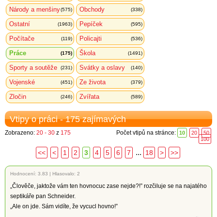
Národy a menšiny
Obchody
(575)
(338)
Ostatní
Pepíček
(1963)
(595)
Počítače
Policajti
(119)
(536)
Práce
Škola
(175)
(1491)
Sporty a soutěže
Svátky a oslavy
(231)
(140)
Vojenské
Ze života
(451)
(379)
Zločin
Zvířata
(246)
(589)
Vtipy o práci - 175 zajímavých
Zobrazeno:
20 - 30
z
175
Počet vtipů na stránce:
10
20
50
100
...
<<
<
1
2
3
4
5
6
7
18
>
>>
Hodnocení:
3.83
|
Hlasovalo: 2
„Člověče, jaktože vám ten hovnocuc zase nejde?!” rozčiluje se na najatého
septikáře pan Schneider.
„Ale on jde. Sám vidíte, že vycucl hovno!”