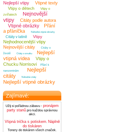
Nejlepší vtipy
Vtipné texty
Vtipy o dětech
Vtipy o
Nejnovější
zvířatech
vtipy
Citáty podle autora
Vtipné obrázky
Přání
a přáníčka
Náhodné vtipné obrázky
Vtipy
Citáty v latině
Nejhodnocenější vtipy
Nejnovější citáty
Citáty o
Nejlepší
životě
Citáty o smutku
vtipná videa
Vtipy o
Chucku Norrisovi
Přání k
Nejlepší
narozeninám
citáty
Náhodné citáty
Nejlepší vtipné obrázky
Zajímavé:
pronájem
Užij si pořádnou zábavu -
party stanů
pro každou správnou
akci.
Vtipná trička s potiskem
Náplně
.
do tiskáren
Tonery do tiskáren všech značek.