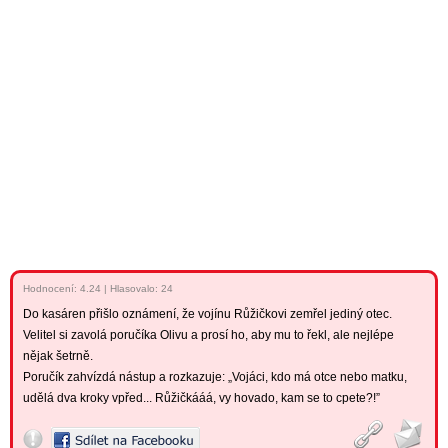
Hodnocení:
4.24
|
Hlasovalo: 24
Do kasáren přišlo oznámení, že vojínu Růžičkovi zemřel jediný otec.
Velitel si zavolá poručíka Olivu a prosí ho, aby mu to řekl, ale nejlépe
nějak šetrně.
Poručík zahvízdá nástup a rozkazuje: „Vojáci, kdo má otce nebo matku,
udělá dva kroky vpřed... Růžičkááá, vy hovado, kam se to cpete?!”