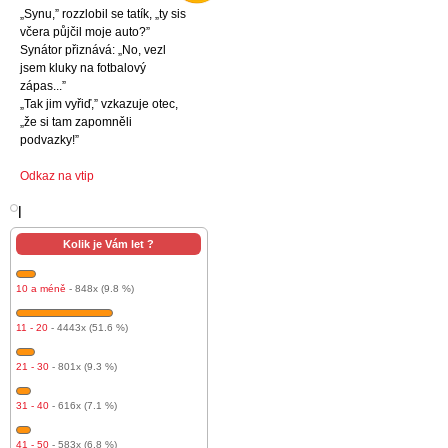
„Synu,” rozzlobil se tatík, „ty sis
včera půjčil moje auto?”
Synátor přiznává: „No, vezl
jsem kluky na fotbalový
zápas...”
„Tak jim vyřiď,” vzkazuje otec,
„že si tam zapomněli
podvazky!”
Odkaz na vtip
l
Kolik je Vám let ?
10 a méně
- 848x (9.8 %)
11 - 20
- 4443x (51.6 %)
21 - 30
- 801x (9.3 %)
31 - 40
- 616x (7.1 %)
41 - 50
- 583x (6.8 %)