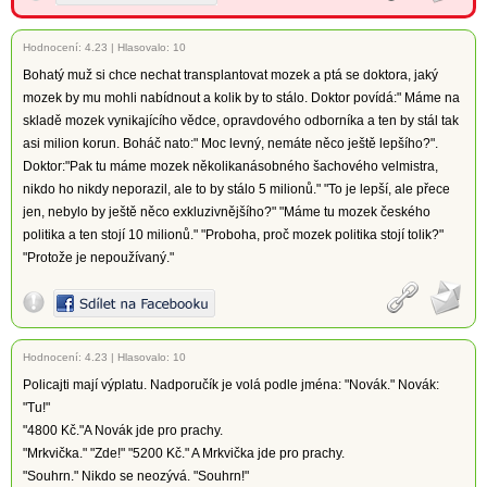
Hodnocení:
4.23
|
Hlasovalo: 10
Bohatý muž si chce nechat transplantovat mozek a ptá se doktora, jaký
mozek by mu mohli nabídnout a kolik by to stálo. Doktor povídá:" Máme na
skladě mozek vynikajícího vědce, opravdového odborníka a ten by stál tak
asi milion korun. Boháč nato:" Moc levný, nemáte něco ještě lepšího?".
Doktor:"Pak tu máme mozek několikanásobného šachového velmistra,
nikdo ho nikdy neporazil, ale to by stálo 5 milionů." "To je lepší, ale přece
jen, nebylo by ještě něco exkluzivnějšího?" "Máme tu mozek českého
politika a ten stojí 10 milionů." "Proboha, proč mozek politika stojí tolik?"
"Protože je nepoužívaný."
Hodnocení:
4.23
|
Hlasovalo: 10
Policajti mají výplatu. Nadporučík je volá podle jména: "Novák." Novák:
"Tu!"
"4800 Kč."A Novák jde pro prachy.
"Mrkvička." "Zde!" "5200 Kč." A Mrkvička jde pro prachy.
"Souhrn." Nikdo se neozývá. "Souhrn!"