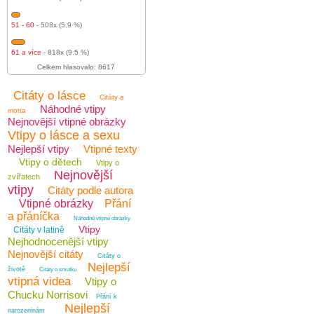
51 - 60
- 508x (5.9 %)
61 a více
- 818x (9.5 %)
Celkem hlasovalo: 8617
Citáty o lásce
Citáty a
Náhodné vtipy
motta
Nejnovější vtipné obrázky
Vtipy o lásce a sexu
Nejlepší vtipy
Vtipné texty
Vtipy o dětech
Vtipy o
Nejnovější
zvířatech
vtipy
Citáty podle autora
Vtipné obrázky
Přání
a přáníčka
Náhodné vtipné obrázky
Vtipy
Citáty v latině
Nejhodnocenější vtipy
Nejnovější citáty
Citáty o
Nejlepší
životě
Citáty o smutku
vtipná videa
Vtipy o
Chucku Norrisovi
Přání k
Nejlepší
narozeninám