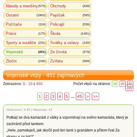
Národy a menšiny
Obchody
(575)
(338)
Ostatní
Pepíček
(1963)
(595)
Počítače
Policajti
(119)
(536)
Práce
Škola
(175)
(1491)
Sporty a soutěže
Svátky a oslavy
(231)
(140)
Vojenské
Ze života
(451)
(379)
Zločin
Zvířata
(246)
(589)
Vojenské vtipy - 451 zajímavých
Zobrazeno:
0 - 10
z
450
Počet vtipů na stránce:
10
20
50
100
...
1
2
3
4
5
45
>
>>
Hodnocení:
4.35
|
Hlasovalo: 43
Potkají se dva kamarádi z války a vzpomínají na svého kamaráda, který je
zachránil před tankem.
„Hele, pamatuješ, jak skočil pod ten tank s granátem a přitom řval Za
stranu a za lidi?”