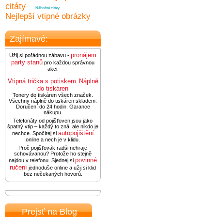
citáty
Náhodné citáty
Nejlepší vtipné obrázky
Zajímavé:
pronájem
Užij si pořádnou zábavu -
party stanů
pro každou správnou
akci.
Vtipná trička s potiskem
Náplně
.
do tiskáren
Tonery do tiskáren všech značek.
Všechny náplně do tiskáren skladem.
Doručení do 24 hodin. Garance
nákupu.
Telefonáty od pojišťoven jsou jako
špatný vtip – každý to zná, ale nikdo je
autopojištění
nechce. Spočítej si
online a nech je v klidu.
Proč pojišťovák radši nehraje
schovávanou? Protože ho stejně
povinné
najdou v telefonu. Sjednej si
ručení
jednoduše online a užij si klid
bez nečekaných hovorů.
Prejsť na Blog