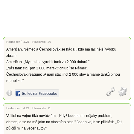
Hodnocení:
4.21
|
Hlasovalo: 20
Američan, Němec a Čechoslovák se hádají, kdo má lacinější výrobu
zbraní.
Američan: „My umíme vyrobit tank za 2 000 dolarů.”
„Nás tank stojí jen 2 000 marek,” chlubí se Němec.
Čechoslovák reaguje: „A nám stačí říct 2 000 slov a máme tanků plnou
republiku.”
Hodnocení:
4.21
|
Hlasovalo: 11
Velitel na vojně říká nováčkům: ,,Když budete mít nějaký problém,
obracejte se na mě jako na vlastního otce." Jeden vojín se přihlásí: ,,Tati,
půjčíš mi na večer auto?"