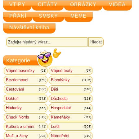
VTIPY
CITÁTY
OBRÁZKY
VIDEA
PŘÁNÍ
SMSKY
MEME
Návštěvní kniha
Kategorie
Vtipné básničky
Vtipné texty
(93)
(67)
Bezdomovci
Blondýnky
(169)
(1125)
Cestování
Děti
(386)
(448)
Doktoři
Důchodci
(772)
(123)
Hádanky
Hospodské
(557)
(644)
Chuck Norris
Kameňáky
(312)
(111)
Kultura a umění
Lordi
(441)
(268)
Muži a ženy
Námořníci
(908)
(219)