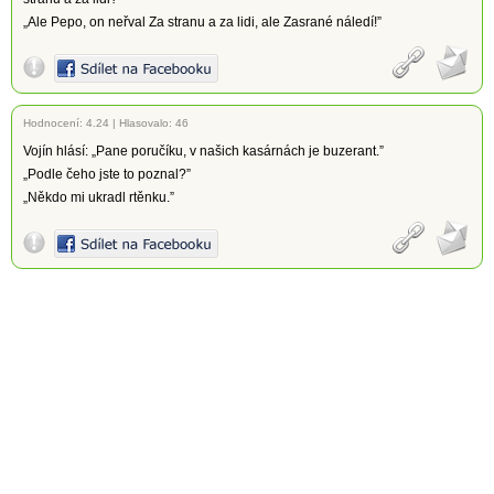
„Ale Pepo, on neřval Za stranu a za lidi, ale Zasrané náledí!”
Hodnocení:
4.24
|
Hlasovalo: 46
Vojín hlásí: „Pane poručíku, v našich kasárnách je buzerant.”
„Podle čeho jste to poznal?”
„Někdo mi ukradl rtěnku.”