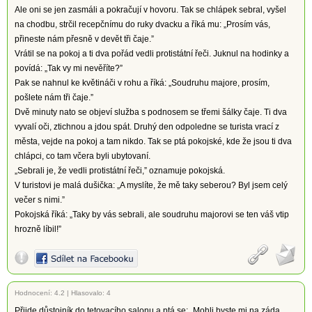
Ale oni se jen zasmáli a pokračují v hovoru. Tak se chlápek sebral, vyšel
na chodbu, strčil recepčnímu do ruky dvacku a říká mu: „Prosím vás,
přineste nám přesně v devět tři čaje.”
Vrátil se na pokoj a ti dva pořád vedli protistátní řeči. Juknul na hodinky a
povídá: „Tak vy mi nevěříte?”
Pak se nahnul ke květináči v rohu a říká: „Soudruhu majore, prosím,
pošlete nám tři čaje.”
Dvě minuty nato se objeví služba s podnosem se třemi šálky čaje. Ti dva
vyvalí oči, ztichnou a jdou spát. Druhý den odpoledne se turista vrací z
města, vejde na pokoj a tam nikdo. Tak se ptá pokojské, kde že jsou ti dva
chlápci, co tam včera byli ubytovaní.
„Sebrali je, že vedli protistátní řeči,” oznamuje pokojská.
V turistovi je malá dušička: „A myslíte, že mě taky seberou? Byl jsem celý
večer s nimi.”
Pokojská říká: „Taky by vás sebrali, ale soudruhu majorovi se ten váš vtip
hrozně líbil!”
Hodnocení:
4.2
|
Hlasovalo: 4
Přijde důstojník do tetovacího salonu a ptá se: „Mohli byste mi na záda