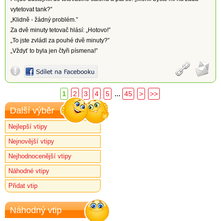
vytetovat tank?”
„Klidně - žádný problém.”
Za dvě minuty tetovač hlásí: „Hotovo!”
„To jste zvládl za pouhé dvě minuty?”
„Vždyť to byla jen čtyři písmena!”
...
1
2
3
4
5
45
>
>>
Další výběr
Nejlepší vtipy
Nejnovější vtipy
Nejhodnocenější vtipy
Náhodné vtipy
Přidat vtip
Náhodný vtip