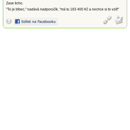
Zase ticho.
"To je blbec," nadává nadporučík, "má tu 183 400 Kč a nechce si to vzít!"