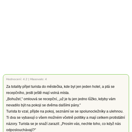
Hodnocení:
4.2
|
Hlasovalo: 4
Za totality přijel turista do městečka, kde byl jen jeden hotel, a ptá se
recepčního, jestli ještě mají volná místa.
„Bohužel,” omlouvá se recepční, „už je tu jen jedno lůžko, kdyby vám
nevadilo být na pokoji se dvěma dalšími pány.”
Turista to vzal, přijde na pokoj, seznámí se se spolunocležníky a ulehnou.
Ti dva se vybavují o všem možném včetně politiky a mají celkem protistátní
názory. Turista se je snaží zarazit: „Prosím vás, nechte toho, co když nás
odposlouchávají?”