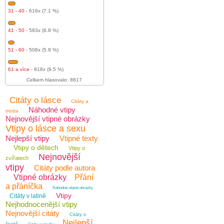
31 - 40
- 616x (7.1 %)
41 - 50
- 583x (6.8 %)
51 - 60
- 508x (5.9 %)
61 a více
- 818x (9.5 %)
Celkem hlasovalo: 8617
Citáty o lásce
Citáty a
Náhodné vtipy
motta
Nejnovější vtipné obrázky
Vtipy o lásce a sexu
Nejlepší vtipy
Vtipné texty
Vtipy o dětech
Vtipy o
Nejnovější
zvířatech
vtipy
Citáty podle autora
Vtipné obrázky
Přání
a přáníčka
Náhodné vtipné obrázky
Vtipy
Citáty v latině
Nejhodnocenější vtipy
Nejnovější citáty
Citáty o
Nejlepší