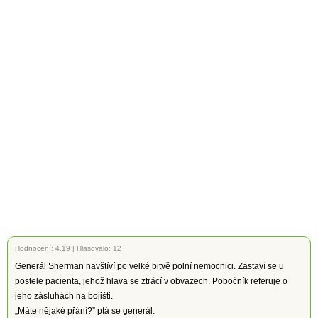
Hodnocení:
4.19
|
Hlasovalo: 12
Generál Sherman navštíví po velké bitvě polní nemocnici. Zastaví se u
postele pacienta, jehož hlava se ztrácí v obvazech. Pobočník referuje o
jeho zásluhách na bojišti.
„Máte nějaké přání?” ptá se generál.