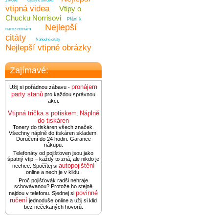
životě
Citáty o smutku
vtipná videa
Vtipy o
Chucku Norrisovi
Přání k
Nejlepší
narozeninám
citáty
Náhodné citáty
Nejlepší vtipné obrázky
Zajímavé:
pronájem
Užij si pořádnou zábavu -
party stanů
pro každou správnou
akci.
Vtipná trička s potiskem
Náplně
.
do tiskáren
Tonery do tiskáren všech značek.
Všechny náplně do tiskáren skladem.
Doručení do 24 hodin. Garance
nákupu.
Telefonáty od pojišťoven jsou jako
špatný vtip – každý to zná, ale nikdo je
autopojištění
nechce. Spočítej si
online a nech je v klidu.
Proč pojišťovák radši nehraje
schovávanou? Protože ho stejně
povinné
najdou v telefonu. Sjednej si
ručení
jednoduše online a užij si klid
bez nečekaných hovorů.