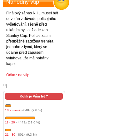
Náhodný vtip
Finálový zápas NHL musel být
odvolán z důvodu policejního
vyšetřování. Těsně před
utkáním byl totiž odcizen
Stanley Cup. Policie zatím
předběžně zadržela trenéra
jednoho z týmů, který se
údajně před zápasem
vytahoval, že má pohár v
kapse.
Odkaz na vtip
l
Kolik je Vám let ?
10 a méně
- 848x (9.8 %)
11 - 20
- 4443x (51.6 %)
21 - 30
- 801x (9.3 %)