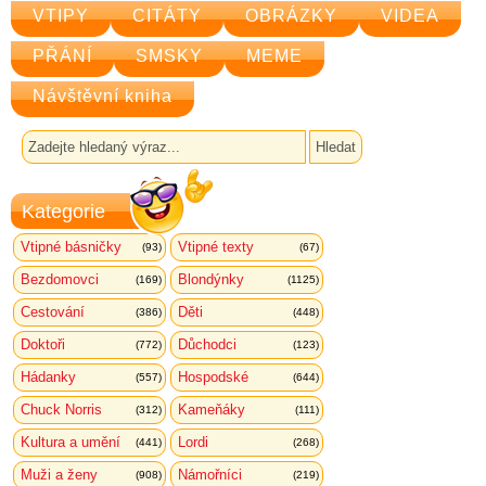
VTIPY
CITÁTY
OBRÁZKY
VIDEA
PŘÁNÍ
SMSKY
MEME
Návštěvní kniha
Kategorie
Vtipné básničky
Vtipné texty
(93)
(67)
Bezdomovci
Blondýnky
(169)
(1125)
Cestování
Děti
(386)
(448)
Doktoři
Důchodci
(772)
(123)
Hádanky
Hospodské
(557)
(644)
Chuck Norris
Kameňáky
(312)
(111)
Kultura a umění
Lordi
(441)
(268)
Muži a ženy
Námořníci
(908)
(219)