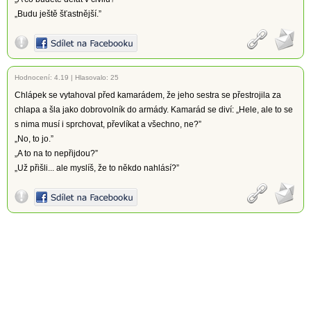
„Budu ještě šťastnější.”
Hodnocení:
4.19
|
Hlasovalo: 25
Chlápek se vytahoval před kamarádem, že jeho sestra se přestrojila za
chlapa a šla jako dobrovolník do armády. Kamarád se diví: „Hele, ale to se
s nima musí i sprchovat, převlíkat a všechno, ne?”
„No, to jo.”
„A to na to nepřijdou?”
„Už přišli... ale myslíš, že to někdo nahlásí?”