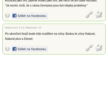
kozáčka jako oni, pijeme vodku jako oni, ale něco se jim stále nezdálo."
"Já nevím, hoši, že s váma černejma jsou furt nějaký problémy."
Hodnocení:
4.13
|
Hlasovalo: 15
Po ukončení bojů bude Irák rozdělen na zóny. Budou to zóny Natural,
Natural plus a Diesel.