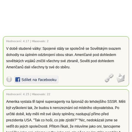
Hodnocení:
4.17
|
Hlasovalo: 2
V době studené války: Spojené státy se společně se Sovětským svazem
dohodly na úplném odzbrojení obou stran. Američané pod dohledem
sovětských vojáků zničili všechny své zbraně, Sověti pod dohledem
Američanů dali všechny ty své do sběru.
Hodnocení:
4.15
|
Hlasovalo: 22
Amerika vyslala tři tajné superagenty na špionáž do tehdejšího SSSR. Měli
být vyškoleni tak, že budou k nerozeznání od místního obyvatelstva. Po
určité době, kdy měli mít své úkoly splněny, nastupují přímo před
prezidenta USA. "Tak co hoši, co jste zjistili?" "Nic, nedokázali jsme se
vetřít do jejich společnosti. Přitom říkali, že mluvíme jako oni, tancujeme