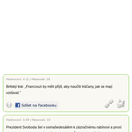
Hodnocení:
4.11
|
Hlasovalo: 18
Britský tisk: „Francouzi by měli přijít, aby naučili Iráčany, jak se mají
vzdávat.”
Hodnocení:
4.09
|
Hlasovalo: 10
Prezident Svoboda šel v osmašedesátém k zázračnému rabínovi a prosí