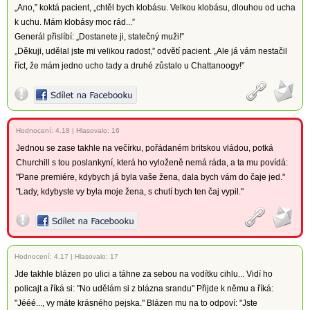
„Ano,” koktá pacient, „chtěl bych klobásu. Velkou klobásu, dlouhou od ucha
k uchu. Mám klobásy moc rád...”
Generál přislíbí: „Dostanete ji, statečný muži!”
„Děkuji, udělal jste mi velikou radost,” odvětí pacient. „Ale já vám nestačil
říct, že mám jedno ucho tady a druhé zůstalo u Chattanoogy!”
Hodnocení:
4.18
|
Hlasovalo: 16
Jednou se zase takhle na večírku, pořádaném britskou vládou, potká
Churchill s tou poslankyní, která ho vyloženě nemá ráda, a ta mu povídá:
"Pane premiére, kdybych já byla vaše žena, dala bych vám do čaje jed."
"Lady, kdybyste vy byla moje žena, s chutí bych ten čaj vypil."
Hodnocení:
4.17
|
Hlasovalo: 17
Jde takhle blázen po ulici a táhne za sebou na vodítku cihlu... Vidí ho
policajt a říká si: "No udělám si z blázna srandu" Přijde k němu a říká:
"Jééé..., vy máte krásného pejska." Blázen mu na to odpoví: "Jste