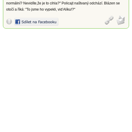
normální? Nevidíte,že je to cihla?" Policajt naštvaný odchází. Blázen se
otočí a říká: "To jsme ho vypekli, viď Alíku!?"