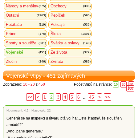
Národy a menšiny
Obchody
(575)
(338)
Ostatní
Pepíček
(1963)
(595)
Počítače
Policajti
(119)
(536)
Práce
Škola
(175)
(1491)
Sporty a soutěže
Svátky a oslavy
(231)
(140)
Vojenské
Ze života
(451)
(379)
Zločin
Zvířata
(246)
(589)
Vojenské vtipy - 451 zajímavých
Zobrazeno:
10 - 20
z
450
Počet vtipů na stránce:
10
20
50
100
...
<<
<
1
2
3
4
5
6
45
>
>>
Hodnocení:
4.2
|
Hlasovalo: 22
Generál se na inspekci u útvaru ptá vojína: „Jste šťastný, že sloužíte v
armádě?”
„Ano, pane generále.”
„A co budete dělat v civilu?”