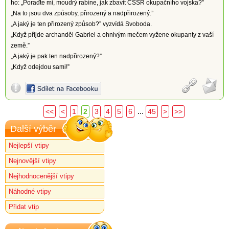
ho: „Poraďte mi, moudrý rabíne, jak zbavit ČSSR okupačního vojska?”
„Na to jsou dva způsoby, přirozený a nadpřirozený.”
„A jaký je ten přirozený způsob?” vyzvídá Svoboda.
„Když přijde archanděl Gabriel a ohnivým mečem vyžene okupanty z vaší
země.”
„A jaký je pak ten nadpřirozený?”
„Když odejdou sami!”
...
<<
<
1
2
3
4
5
6
45
>
>>
Další výběr
Nejlepší vtipy
Nejnovější vtipy
Nejhodnocenější vtipy
Náhodné vtipy
Přidat vtip