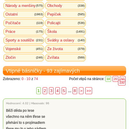
Národy a menšiny
Obchody
(575)
(338)
Ostatní
Pepíček
(1963)
(595)
Počítače
Policajti
(119)
(536)
Práce
Škola
(175)
(1491)
Sporty a soutěže
Svátky a oslavy
(231)
(140)
Vojenské
Ze života
(451)
(379)
Zločin
Zvířata
(246)
(589)
Vtipné básničky - 93 zajímavých
Zobrazeno:
0 - 10
z
74
Počet vtipů na stránce:
10
20
50
100
...
1
2
3
4
5
8
>
>>
Hodnocení:
4.02
|
Hlasovalo: 96
Běží děda po lese
všechno na něm třese se
přehání to s projímadlem
třese mu to s jeho sádlem