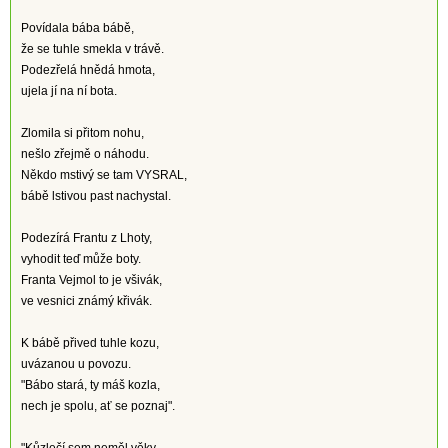
Povídala bába bábě,
že se tuhle smekla v trávě.
Podezřelá hnědá hmota,
ujela jí na ní bota.
Zlomila si přitom nohu,
nešlo zřejmě o náhodu.
Někdo mstivý se tam VYSRAL,
bábě lstivou past nachystal.
Podezírá Frantu z Lhoty,
vyhodit teď může boty.
Franta Vejmol to je všivák,
ve vesnici známý křivák.
K bábě přived tuhle kozu,
uvázanou u povozu.
"Bábo stará, ty máš kozla,
nech je spolu, ať se poznaj".