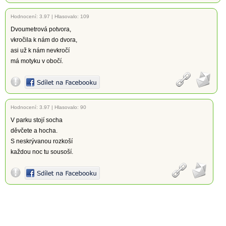
Hodnocení:
3.97
|
Hlasovalo: 109
Dvoumetrová potvora,
vkročila k nám do dvora,
asi už k nám nevkročí
má motyku v obočí.
Hodnocení:
3.97
|
Hlasovalo: 90
V parku stojí socha
děvčete a hocha.
S neskrývanou rozkoší
každou noc tu sousoší.