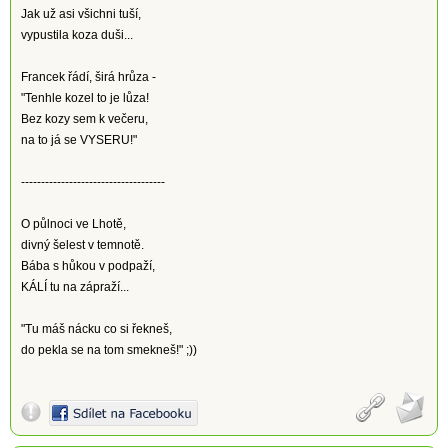
Jak už asi všichni tuší,
vypustila koza duši...
Francek řádí, širá hrůza -
"Tenhle kozel to je lůza!
Bez kozy sem k večeru,
na to já se VYSERU!"
------------------------------------
O půlnoci ve Lhotě,
divný šelest v temnotě.
Bába s hůkou v podpaží,
KÁLÍ tu na zápraží...
"Tu máš nácku co si řekneš,
do pekla se na tom smekneš!" ;))