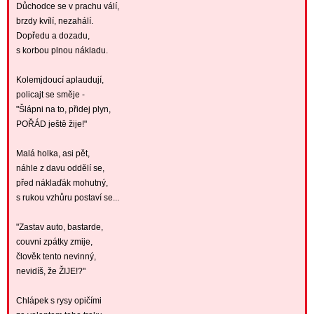
Důchodce se v prachu válí,
brzdy kvílí, nezahálí.
Dopředu a dozadu,
s korbou plnou nákladu.
Kolemjdoucí aplaudují,
policajt se směje -
"Šlápni na to, přidej plyn,
POŘÁD ještě žije!"
Malá holka, asi pět,
náhle z davu oddělí se,
před náklaďák mohutný,
s rukou vzhůru postaví se...
"Zastav auto, bastarde,
couvni zpátky zmije,
člověk tento nevinný,
nevidíš, že ŽIJE!?"
Chlápek s rysy opičími