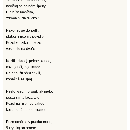
"Kůzlečí sem neměl věky,
nedělaj se po něm špeky.
Dietní to masíčko,
zdravé bude tělíčko."
Nakonec se dohodli,
platba hrncem s povidly.
Kozel v mžiku na koze,
vesele je na dvoře.
Kozlík mladej, pěknej kanec,
koza jančí, to je tanec.
Na hnojišti před chvílí,
konečně se spojili.
Nešlo všechno však jak mělo,
postarší má koza tělo.
Kozel na ní plnou vahou,
koza padá hubou stranou.
Bezmocně se v prachu mele,
šutry lítaj od prdele.