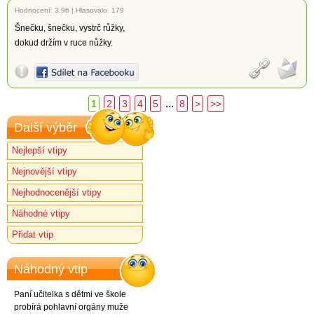
Hodnocení:
3.96
|
Hlasovalo: 179
Šnečku, šnečku, vystrč růžky,
dokud držím v ruce nůžky.
...
1
2
3
4
5
8
>
>>
Další výběr
Nejlepší vtipy
Nejnovější vtipy
Nejhodnocenější vtipy
Náhodné vtipy
Přidat vtip
Náhodný vtip
Paní učitelka s dětmi ve škole
probírá pohlavní orgány muže