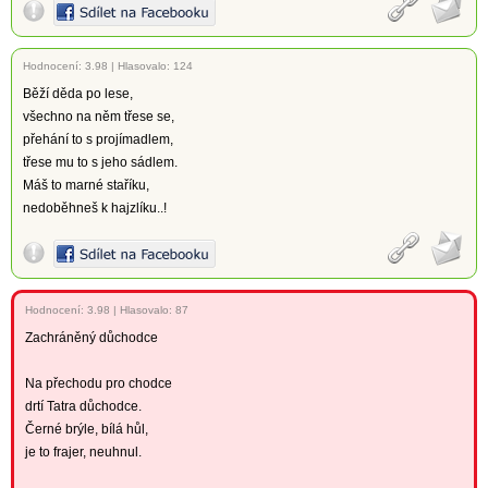
Hodnocení:
3.98
|
Hlasovalo: 124
Běží děda po lese,
všechno na něm třese se,
přehání to s projímadlem,
třese mu to s jeho sádlem.
Máš to marné staříku,
nedoběhneš k hajzlíku..!
Hodnocení:
3.98
|
Hlasovalo: 87
Zachráněný důchodce
Na přechodu pro chodce
drtí Tatra důchodce.
Černé brýle, bílá hůl,
je to frajer, neuhnul.