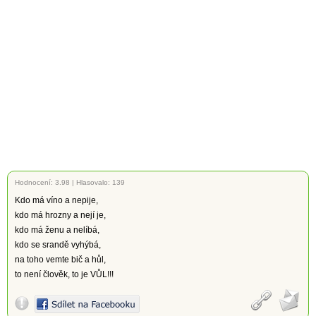
Hodnocení:
3.98
|
Hlasovalo: 139
Kdo má víno a nepije,
kdo má hrozny a nejí je,
kdo má ženu a nelíbá,
kdo se srandě vyhýbá,
na toho vemte bič a hůl,
to není člověk, to je VŮL!!!