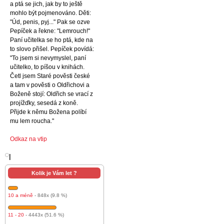
a ptá se jich, jak by to ještě
mohlo být pojmenováno. Děti:
"Úd, penis, pyj..." Pak se ozve
Pepíček a řekne: "Lemrouch!"
Paní učitelka se ho ptá, kde na
to slovo přišel. Pepíček povídá:
"To jsem si nevymyslel, paní
učitelko, to píšou v knihách.
Četl jsem Staré pověsti české
a tam v pověsti o Oldřichovi a
Boženě stojí: Oldřich se vrací z
projížďky, sesedá z koně.
Přijde k němu Božena políbí
mu lem roucha."
Odkaz na vtip
l
Kolik je Vám let ?
10 a méně
- 848x (9.8 %)
11 - 20
- 4443x (51.6 %)