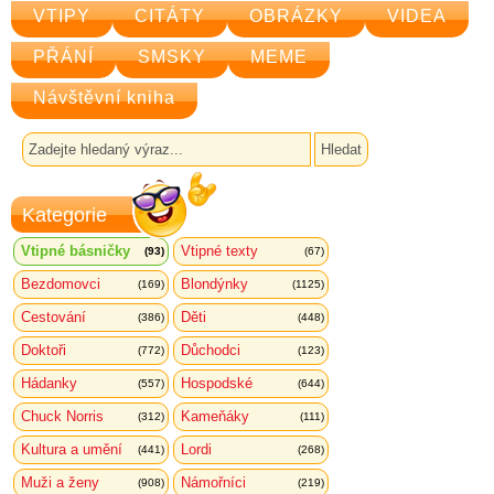
VTIPY
CITÁTY
OBRÁZKY
VIDEA
PŘÁNÍ
SMSKY
MEME
Návštěvní kniha
Kategorie
Vtipné básničky
Vtipné texty
(93)
(67)
Bezdomovci
Blondýnky
(169)
(1125)
Cestování
Děti
(386)
(448)
Doktoři
Důchodci
(772)
(123)
Hádanky
Hospodské
(557)
(644)
Chuck Norris
Kameňáky
(312)
(111)
Kultura a umění
Lordi
(441)
(268)
Muži a ženy
Námořníci
(908)
(219)