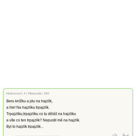
Hodnocení:
4
|
Hlasovalo: 160
Beru knížku a jdu na hajzlík,
a hle! Na hajzlíku trpajzlík.
Trpajzlíku,trpajzlíku co tu děláš na hajzlíku
a víte co ten trpajzlík? Nepustil mě na hajzlík.
Byl to hajzlík trpajzlík...