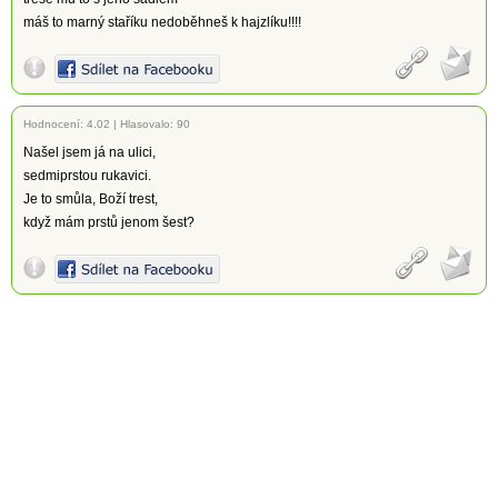
máš to marný staříku nedoběhneš k hajzlíku!!!!
Hodnocení:
4.02
|
Hlasovalo: 90
Našel jsem já na ulici,
sedmiprstou rukavici.
Je to smůla, Boží trest,
když mám prstů jenom šest?