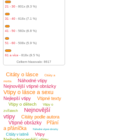
21 - 30
- 801x (9.3 %)
31 - 40
- 616x (7.1 %)
41 - 50
- 583x (6.8 %)
51 - 60
- 508x (5.9 %)
61 a více
- 818x (9.5 %)
Celkem hlasovalo: 8617
Citáty o lásce
Citáty a
Náhodné vtipy
motta
Nejnovější vtipné obrázky
Vtipy o lásce a sexu
Nejlepší vtipy
Vtipné texty
Vtipy o dětech
Vtipy o
Nejnovější
zvířatech
vtipy
Citáty podle autora
Vtipné obrázky
Přání
a přáníčka
Náhodné vtipné obrázky
Vtipy
Citáty v latině
Nejhodnocenější vtipy