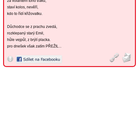
za volantem toho traku,
staví kolos, nevěří,
kdo to řídí křižovatku.
Důchodce se z prachu zvedá,
rozklepaný starý Emil,
hůle vejpůl, z brýlí placka.
pro dnešek však zatím PŘEŽIL...