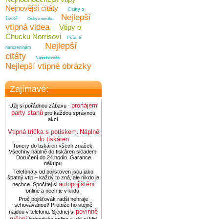
Nejnovější citáty
Citáty o
Nejlepší
životě
Citáty o smutku
vtipná videa
Vtipy o
Chucku Norrisovi
Přání k
Nejlepší
narozeninám
citáty
Náhodné citáty
Nejlepší vtipné obrázky
Zajímavé:
pronájem
Užij si pořádnou zábavu -
party stanů
pro každou správnou
akci.
Vtipná trička s potiskem
Náplně
.
do tiskáren
Tonery do tiskáren všech značek.
Všechny náplně do tiskáren skladem.
Doručení do 24 hodin. Garance
nákupu.
Telefonáty od pojišťoven jsou jako
špatný vtip – každý to zná, ale nikdo je
autopojištění
nechce. Spočítej si
online a nech je v klidu.
Proč pojišťovák radši nehraje
schovávanou? Protože ho stejně
povinné
najdou v telefonu. Sjednej si
ručení