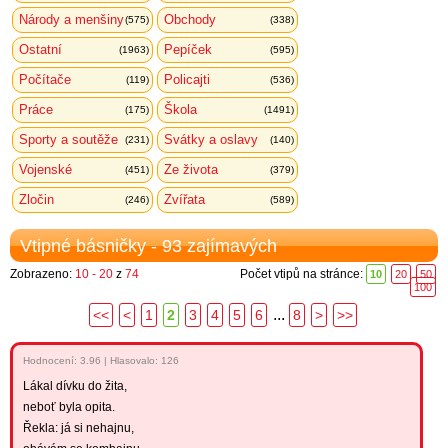
Národy a menšiny
Obchody
(575)
(338)
Ostatní
Pepíček
(1963)
(595)
Počítače
Policajti
(119)
(536)
Práce
Škola
(175)
(1491)
Sporty a soutěže
Svátky a oslavy
(231)
(140)
Vojenské
Ze života
(451)
(379)
Zločin
Zvířata
(246)
(589)
Vtipné básničky - 93 zajímavých
Zobrazeno:
10 - 20
z
74
Počet vtipů na stránce:
10
20
50
100
...
<<
<
1
2
3
4
5
6
8
>
>>
Hodnocení:
3.96
|
Hlasovalo: 126
Lákal dívku do žita,
neboť byla opita.
Řekla: já si nehajnu,