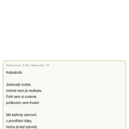
Hodnocení:
3.88
|
Hlasovalo: 20
Katastrofa
Jedovatý roztok,
míchal sem já nedbale.
Polil sem si rozkrok,
poškozen sem trvale!
Mé kalhoty zánovní,
z prvotřídní látky,
mohu já teď vyhodit,