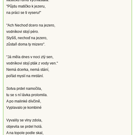
flaštičku rumu vychlastala.
"Půjdu matičko k jezeru,
na práci se ti vyseru!"
"Ach Nechoď dcero na jezero,
vodníkovi stojí péro.
Slyšíš, nechoď na jezero,
zůstaň doma ty mizero".
"Já měla dnes v noci zlý sen,
vodníkovi stojí pták z vody ven."
Nemá dcerka, nemá stání,
pořád myslí na mrdání.
Sotva prdel namočila,
tu se s ní lávka prolomila.
A po malinké dívčině,
Vyplavalo je kombiné
Vyvalily se vlny zdola,
objevila se prdel holá.
A na topole podle skal,