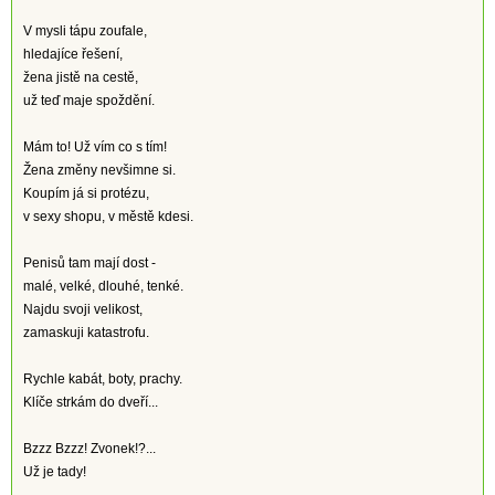
V mysli tápu zoufale,
hledajíce řešení,
žena jistě na cestě,
už teď maje spoždění.
Mám to! Už vím co s tím!
Žena změny nevšimne si.
Koupím já si protézu,
v sexy shopu, v městě kdesi.
Penisů tam mají dost -
malé, velké, dlouhé, tenké.
Najdu svoji velikost,
zamaskuji katastrofu.
Rychle kabát, boty, prachy.
Klíče strkám do dveří...
Bzzz Bzzz! Zvonek!?...
Už je tady!