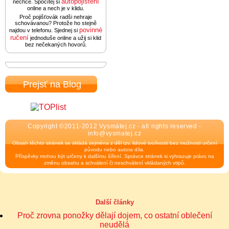
autopojištění
nechce. Spočítej si
online a nech je v klidu.
Proč pojišťovák radši nehraje
schovávanou? Protože ho stejně
povinné
najdou v telefonu. Sjednej si
ručení
jednoduše online a užij si klid
bez nečekaných hovorů.
Prejsť na Blog
Copyright ©2011-2012 Vysmátej.cz - all rights reserved -
info@vysmatej.cz
Obsah těchto stránek se skládá zejména z děl tzv. lidové tvořivosti bez možnosti určení
původu nebo autora díla.
Příspěvky mohou být určeny k dalšímu šíření. Správce stránek si vyhrazuje právo na
změnu obsahu a schválení či neschválení vkládaných vtipů.
Další články
Proč zrovna ponožky dělají dojem, co ostatní oblečení
neudělá