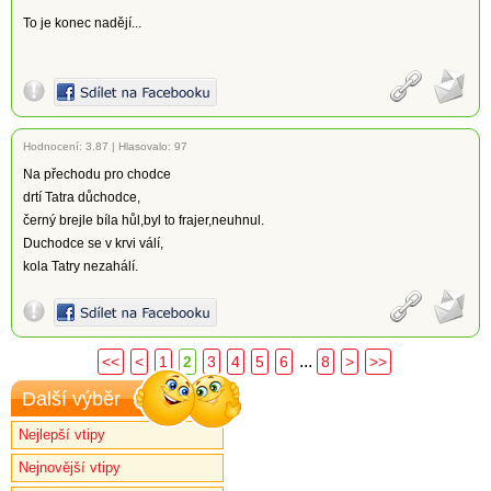
To je konec nadějí...
Hodnocení:
3.87
|
Hlasovalo: 97
Na přechodu pro chodce
drtí Tatra důchodce,
černý brejle bíla hůl,byl to frajer,neuhnul.
Duchodce se v krvi válí,
kola Tatry nezahálí.
...
<<
<
1
2
3
4
5
6
8
>
>>
Další výběr
Nejlepší vtipy
Nejnovější vtipy