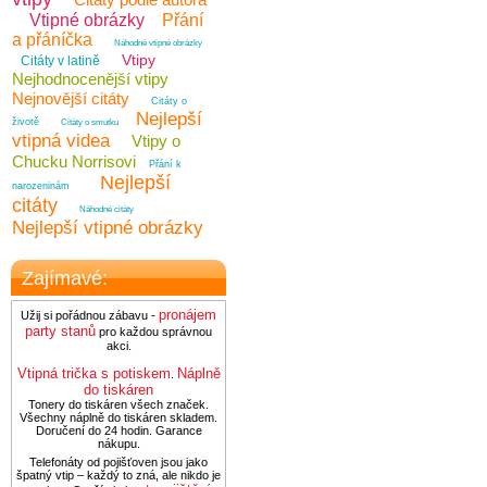
Vtipné obrázky
Přání
a přáníčka
Náhodné vtipné obrázky
Vtipy
Citáty v latině
Nejhodnocenější vtipy
Nejnovější citáty
Citáty o
Nejlepší
životě
Citáty o smutku
vtipná videa
Vtipy o
Chucku Norrisovi
Přání k
Nejlepší
narozeninám
citáty
Náhodné citáty
Nejlepší vtipné obrázky
Zajímavé:
pronájem
Užij si pořádnou zábavu -
party stanů
pro každou správnou
akci.
Vtipná trička s potiskem
Náplně
.
do tiskáren
Tonery do tiskáren všech značek.
Všechny náplně do tiskáren skladem.
Doručení do 24 hodin. Garance
nákupu.
Telefonáty od pojišťoven jsou jako
špatný vtip – každý to zná, ale nikdo je