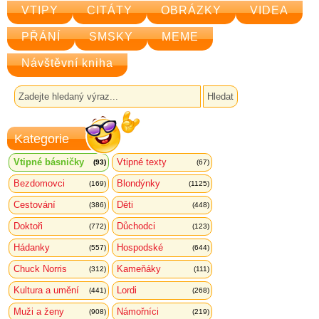
VTIPY
CITÁTY
OBRÁZKY
VIDEA
PŘÁNÍ
SMSKY
MEME
Návštěvní kniha
Kategorie
Vtipné básničky
Vtipné texty
(93)
(67)
Bezdomovci
Blondýnky
(169)
(1125)
Cestování
Děti
(386)
(448)
Doktoři
Důchodci
(772)
(123)
Hádanky
Hospodské
(557)
(644)
Chuck Norris
Kameňáky
(312)
(111)
Kultura a umění
Lordi
(441)
(268)
Muži a ženy
Námořníci
(908)
(219)