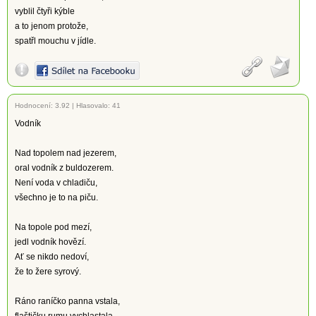
vyblil čtyři kýble
a to jenom protože,
spatřl mouchu v jídle.
Hodnocení:
3.92
|
Hlasovalo: 41
Vodník
Nad topolem nad jezerem,
oral vodník z buldozerem.
Není voda v chladiču,
všechno je to na piču.
Na topole pod mezí,
jedl vodník hovězí.
Ať se nikdo nedoví,
že to žere syrový.
Ráno raníčko panna vstala,