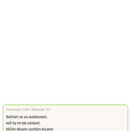
Hodnocení:
3.94
|
Hlasovalo: 67
Belhám se za autobusem,
kéž by mi tak zastavil,
běžím dlouho rychlým klusem