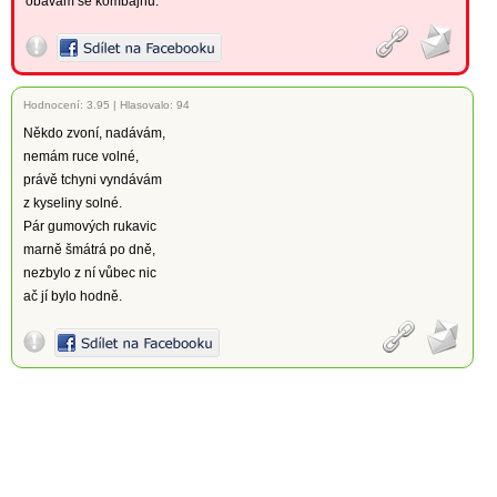
obávám se kombajnu.
Hodnocení:
3.95
|
Hlasovalo: 94
Někdo zvoní, nadávám,
nemám ruce volné,
právě tchyni vyndávám
z kyseliny solné.
Pár gumových rukavic
marně šmátrá po dně,
nezbylo z ní vůbec nic
ač jí bylo hodně.