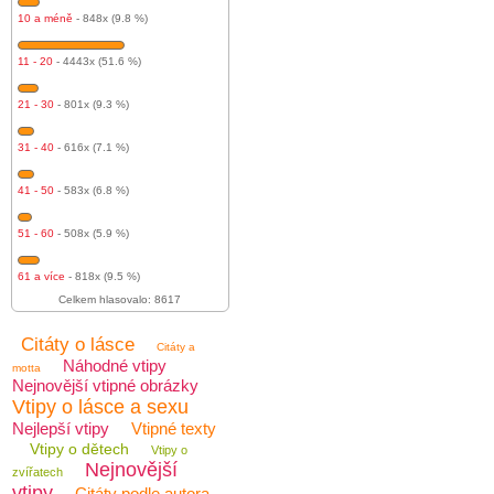
10 a méně
- 848x (9.8 %)
11 - 20
- 4443x (51.6 %)
21 - 30
- 801x (9.3 %)
31 - 40
- 616x (7.1 %)
41 - 50
- 583x (6.8 %)
51 - 60
- 508x (5.9 %)
61 a více
- 818x (9.5 %)
Celkem hlasovalo: 8617
Citáty o lásce
Citáty a
Náhodné vtipy
motta
Nejnovější vtipné obrázky
Vtipy o lásce a sexu
Nejlepší vtipy
Vtipné texty
Vtipy o dětech
Vtipy o
Nejnovější
zvířatech
vtipy
Citáty podle autora