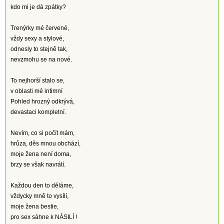
kdo mi je dá zpátky?
Trenýrky mé červené,
vždy sexy a stylové,
odnesly to stejně tak,
nevzmohu se na nové.
To nejhorší stalo se,
v oblasti mé intimní
Pohled hrozný odkrývá,
devastaci kompletní.
Nevím, co si počít mám,
hrůza, děs mnou obchází,
moje žena není doma,
brzy se však navrátí.
Každou den to děláme,
vždycky mně to vysílí,
moje žena bestie,
pro sex sáhne k NÁSILÍ !