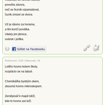
povolila závora,
než se řezník vzpamatoval,
čuník zmizel ze dvora.
Už je dávno za horama,
a tím končí povídka.
Utekly jim jitrnice,
ovárek i jelítka.
Hodnocení:
3.93
|
Hlasovalo: 26
Letělo hovno kolem školy,
rozpláclo se na tabuli.
Chemikářka bystrým okem,
zkoumá hovno mikroskopem.
Zeměpisář k mapě běží,
kde to hovno asi leží.