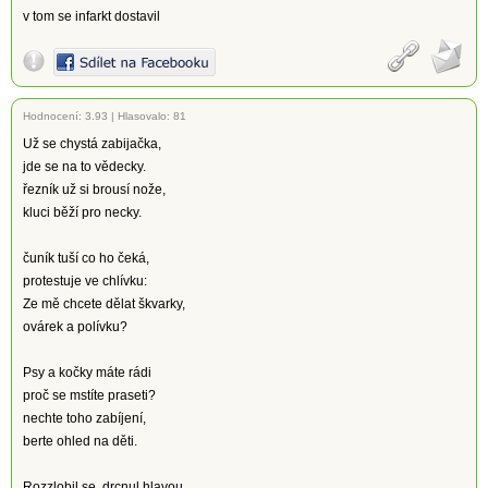
v tom se infarkt dostavil
Hodnocení:
3.93
|
Hlasovalo: 81
Už se chystá zabijačka,
jde se na to vědecky.
řezník už si brousí nože,
kluci běží pro necky.
čuník tuší co ho čeká,
protestuje ve chlívku:
Ze mě chcete dělat škvarky,
ovárek a polívku?
Psy a kočky máte rádi
proč se mstíte praseti?
nechte toho zabíjení,
berte ohled na děti.
Rozzlobil se, drcnul hlavou,