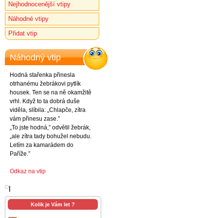
Nejhodnocenější vtipy
Náhodné vtipy
Přidat vtip
Náhodný vtip
Hodná stařenka přinesla
otrhanému žebrákovi pytlík
housek. Ten se na ně okamžitě
vrhl. Když to ta dobrá duše
viděla, slíbila: „Chlapče, zítra
vám přinesu zase.”
„To jste hodná,” odvětil žebrák,
„ale zítra tady bohužel nebudu.
Letím za kamarádem do
Paříže.”
Odkaz na vtip
l
Kolik je Vám let ?