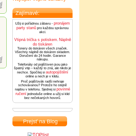
Zajímavé:
pronájem
Užij si pořádnou zábavu -
party stanů
pro každou správnou
akci.
Vtipná trička s potiskem
Náplně
.
do tiskáren
Tonery do tiskáren všech značek.
Všechny náplně do tiskáren skladem.
Doručení do 24 hodin. Garance
nákupu.
Telefonáty od pojišťoven jsou jako
špatný vtip – každý to zná, ale nikdo je
autopojištění
nechce. Spočítej si
online a nech je v klidu.
Proč pojišťovák radši nehraje
schovávanou? Protože ho stejně
povinné
najdou v telefonu. Sjednej si
ručení
jednoduše online a užij si klid
bez nečekaných hovorů.
Prejsť na Blog