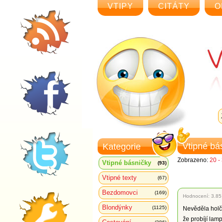
VTIPY
CITÁTY
O
Vtipné bá
Kategorie
Zobrazeno:
20 -
Vtipné básničky
(93)
Vtipné texty
(67)
Bezdomovci
(169)
Hodnocení:
3.85
Blondýnky
(1125)
Nevěděla holč
že probíjí lamp