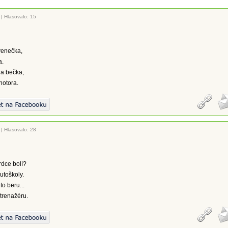
|
Hlasovalo: 15
avenečka,
a.
la bečka,
otora.
|
Hlasovalo: 28
rdce bolí?
utoškoly.
to beru...
trenažéru.