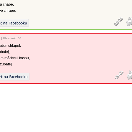
ná chápe,
vě chrápe.
3
|
Hlasovalo: 54
jeden chlápek
batej,
něm máchnul kosou,
 zubatej