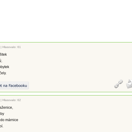
|
Hlasovalo: 61
žitek
ý,
obytek
ely.
|
Hlasovalo: 62
aženice,
iby
 do márnice
bí.