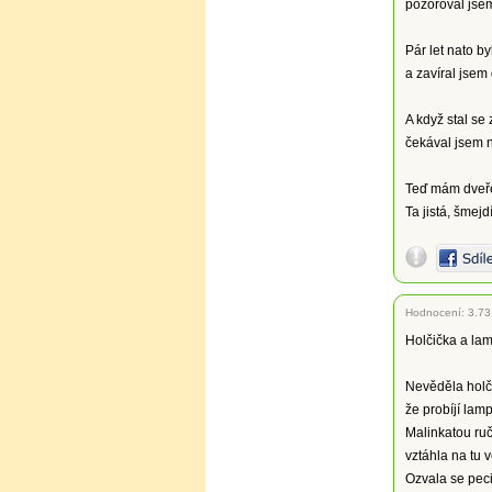
pozoroval jsem
Pár let nato b
a zavíral jsem 
A když stal se
čekával jsem 
Teď mám dveře
Ta jistá, šmejd
Hodnocení:
3.73
Holčička a la
Nevěděla holč
že probíjí lamp
Malinkatou ru
vztáhla na tu 
Ozvala se pec