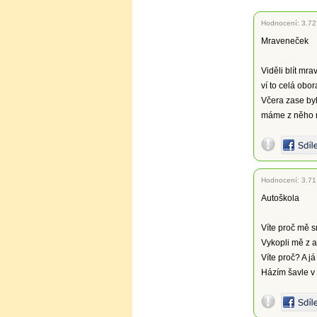
Hodnocení:
3.72
Mraveneček
Viděli blít mr
ví to celá obor
Včera zase by
máme z něho n
Hodnocení:
3.71
Autoškola
Víte proč mě s
Vykopli mě z a
Víte proč? A já 
Házím šavle v 