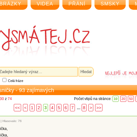
BRÁZKY
VIDEA
PŘÁNÍ
SMSKY
Celá fráze
sničky - 93 zajímavých
 30
z
74
Počet vtipů na stránce:
10
20
50
...
<<
<
1
2
3
4
5
6
7
8
>
>>
|
Hlasovalo: 76
ička,
ička,