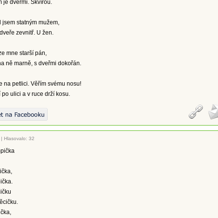
 je dveřmi. Škvírou.
yl jsem statným mužem,
dveře zevnitř. U žen.
 ze mne starší pán,
na ně marně, s dveřmi dokořán.
 na petlici. Věřím svému nosu!
í po ulici a v ruce drží kosu.
|
Hlasovalo: 32
mpička
ička,
ička.
čičku
věcičku.
ička,