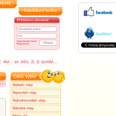
MEME
Návštěvní kniha
Přihlášení uživatele
Zapomenuté heslo
Registrovat
Další výběr
100
Nejlepší vtipy
Nejnovější vtipy
Nejhodnocenější vtipy
Náhodné vtipy
Přidat vtip