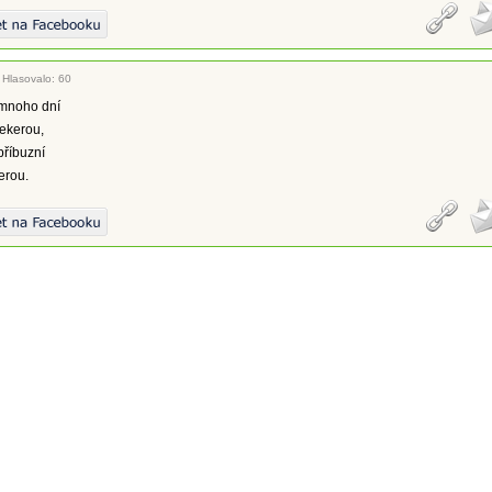
|
Hlasovalo: 60
 mnoho dní
sekerou,
příbuzní
erou.