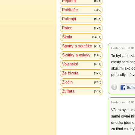
Pepíček
(595)
Počítače
(119)
Policajti
(536)
Práce
(175)
Škola
(1491)
Sporty a soutěže
(231)
Hodnocení:
3.81
Svátky a oslavy
(140)
To byl zase zá
oteklý sem cel
Vojenské
(451)
skučím jako d
Ze života
(379)
přepadly mě vč
Zločin
(246)
Zvířata
(589)
Hodnocení:
3.81
Včera byla sm
samé divné hř
dneska jdeme
za těmi co chy