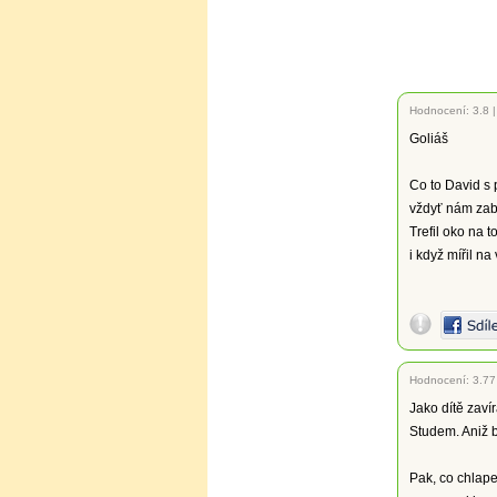
Hodnocení:
3.8
Goliáš
Co to David s
vždyť nám zabi
Trefil oko na to
i když mířil na 
Hodnocení:
3.77
Jako dítě zaví
Studem. Aniž b
Pak, co chlape