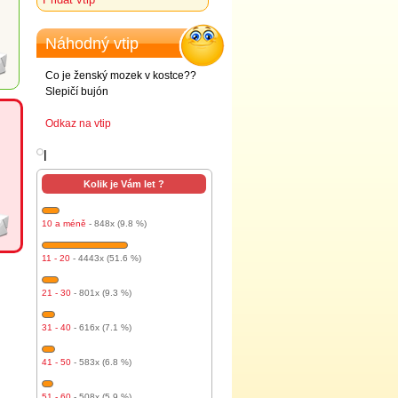
Náhodný vtip
Co je ženský mozek v kostce??
Slepičí bujón
Odkaz na vtip
l
Kolik je Vám let ?
10 a méně
- 848x (9.8 %)
11 - 20
- 4443x (51.6 %)
21 - 30
- 801x (9.3 %)
31 - 40
- 616x (7.1 %)
41 - 50
- 583x (6.8 %)
51 - 60
- 508x (5.9 %)