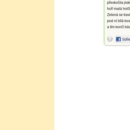
přeskočila jisk
hoří malá holč
Zelená se trav
pod ní bílá kos
a tím končí bá