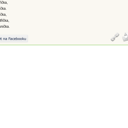
řička,
ička.
ička,
třička,
snička.