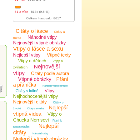
61 a více
- 818x (9.5 %)
Celkem hlasovalo: 8617
Citáty o lásce
Citáty a
Náhodné vtipy
motta
Nejnovější vtipné obrázky
Vtipy o lásce a sexu
Nejlepší vtipy
Vtipné texty
Vtipy o dětech
Vtipy o
Nejnovější
zvířatech
vtipy
Citáty podle autora
Vtipné obrázky
Přání
a přáníčka
Náhodné vtipné obrázky
Vtipy
Citáty v latině
Nejhodnocenější vtipy
Nejnovější citáty
Citáty o
Nejlepší
životě
Citáty o smutku
vtipná videa
Vtipy o
Chucku Norrisovi
Přání k
Nejlepší
narozeninám
citáty
Náhodné citáty
Nejlepší vtipné obrázky