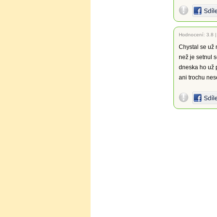
Hodnocení:
3.8
Chystal se už
než je setnul 
dneska ho už 
ani trochu nes