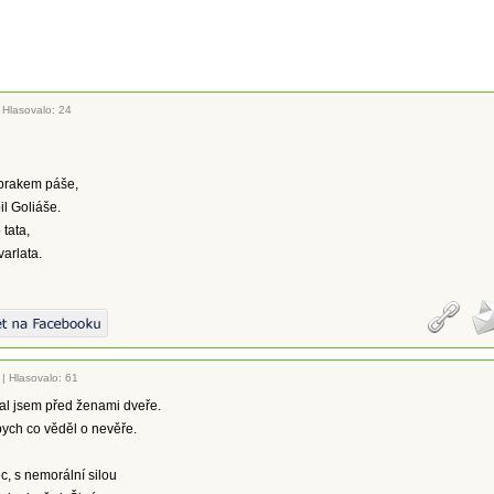
|
Hlasovalo: 24
 prakem páše,
l Goliáše.
 tata,
varlata.
|
Hlasovalo: 61
ral jsem před ženami dveře.
ych co věděl o nevěře.
c, s nemorální silou