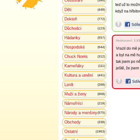
Cestování
(386)
teď už to mož
Děti
(448)
když na hřbito
Doktoři
(772)
Důchodci
(123)
Hádanky
(557)
Hodnocení:
3.8
Hospodské
(644)
Vrazil do mě 
a byl na mě hu
Chuck Norris
(312)
tak jsem po 
Kameňáky
(111)
ještě, že jsem
Kultura a umění
(441)
Lordi
(268)
Muži a ženy
(908)
Námořníci
(219)
Národy a menšiny
(575)
Obchody
(338)
Ostatní
(1963)