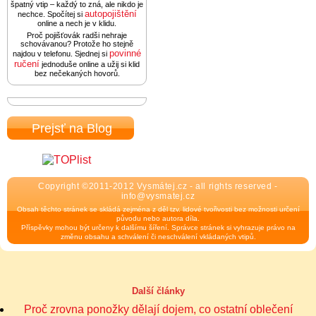
špatný vtip – každý to zná, ale nikdo je
autopojištění
nechce. Spočítej si
online a nech je v klidu.
Proč pojišťovák radši nehraje
schovávanou? Protože ho stejně
povinné
najdou v telefonu. Sjednej si
ručení
jednoduše online a užij si klid
bez nečekaných hovorů.
Prejsť na Blog
Copyright ©2011-2012 Vysmátej.cz - all rights reserved -
info@vysmatej.cz
Obsah těchto stránek se skládá zejména z děl tzv. lidové tvořivosti bez možnosti určení
původu nebo autora díla.
Příspěvky mohou být určeny k dalšímu šíření. Správce stránek si vyhrazuje právo na
změnu obsahu a schválení či neschválení vkládaných vtipů.
Další články
Proč zrovna ponožky dělají dojem, co ostatní oblečení