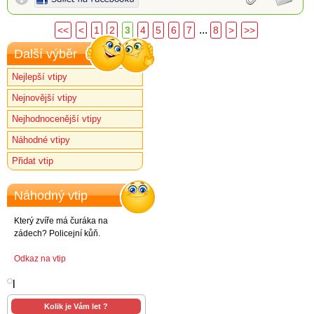
...
<<
<
1
2
3
4
5
6
7
8
>
>>
Další výběr
Nejlepší vtipy
Nejnovější vtipy
Nejhodnocenější vtipy
Náhodné vtipy
Přidat vtip
Náhodný vtip
Který zvíře má čuráka na
zádech? Policejní kůň.
Odkaz na vtip
l
Kolik je Vám let ?