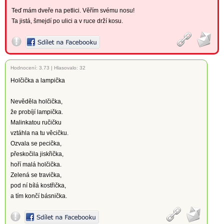
Teď mám dveře na petlici. Věřím svému nosu!
Ta jistá, šmejdí po ulici a v ruce drží kosu.
Hodnocení:
3.73
|
Hlasovalo: 32
Holčička a lampička
Nevěděla holčička,
že probíjí lampička.
Malinkatou ručičku
vztáhla na tu věcičku.
Ozvala se pecička,
přeskočila jiskřička,
hoří malá holčička.
Zelená se travička,
pod ní bílá kostřička,
a tím končí básnička.