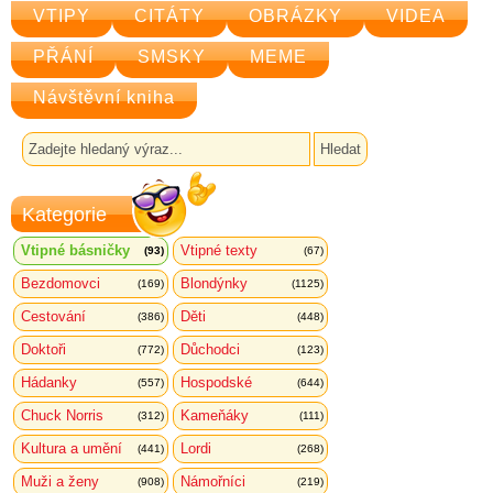
VTIPY
CITÁTY
OBRÁZKY
VIDEA
PŘÁNÍ
SMSKY
MEME
Návštěvní kniha
Kategorie
Vtipné básničky
Vtipné texty
(93)
(67)
Bezdomovci
Blondýnky
(169)
(1125)
Cestování
Děti
(386)
(448)
Doktoři
Důchodci
(772)
(123)
Hádanky
Hospodské
(557)
(644)
Chuck Norris
Kameňáky
(312)
(111)
Kultura a umění
Lordi
(441)
(268)
Muži a ženy
Námořníci
(908)
(219)