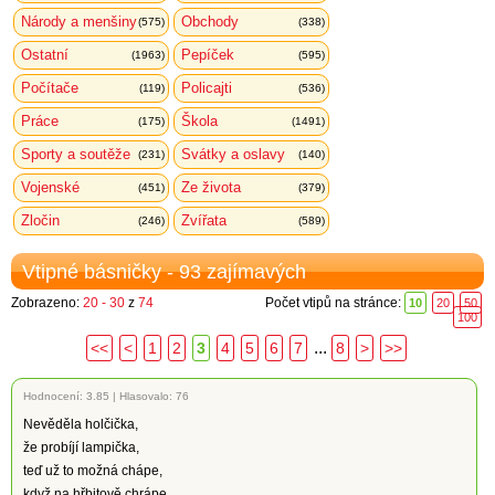
Národy a menšiny
Obchody
(575)
(338)
Ostatní
Pepíček
(1963)
(595)
Počítače
Policajti
(119)
(536)
Práce
Škola
(175)
(1491)
Sporty a soutěže
Svátky a oslavy
(231)
(140)
Vojenské
Ze života
(451)
(379)
Zločin
Zvířata
(246)
(589)
Vtipné básničky - 93 zajímavých
Zobrazeno:
20 - 30
z
74
Počet vtipů na stránce:
10
20
50
100
...
<<
<
1
2
3
4
5
6
7
8
>
>>
Hodnocení:
3.85
|
Hlasovalo: 76
Nevěděla holčička,
že probíjí lampička,
teď už to možná chápe,
když na hřbitově chrápe.