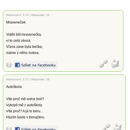
Hodnocení:
3.72
|
Hlasovalo: 15
Mraveneček
Viděli blít mravenečka,
ví to celá obora.
Včera zase byla bečka,
máme z něho notora.
Hodnocení:
3.71
|
Hlasovalo: 28
Autoškola
Víte proč mě srdce bolí?
Vykopli mě z autoškoly.
Víte proč? A já to beru...
Házím šavle v trenažéru.