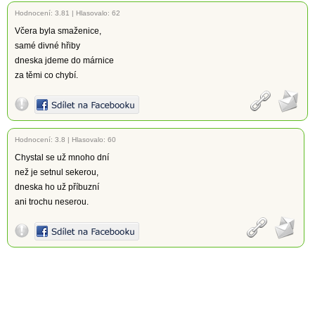
Hodnocení:
3.81
|
Hlasovalo: 62
Včera byla smaženice,
samé divné hřiby
dneska jdeme do márnice
za těmi co chybí.
Hodnocení:
3.8
|
Hlasovalo: 60
Chystal se už mnoho dní
než je setnul sekerou,
dneska ho už příbuzní
ani trochu neserou.