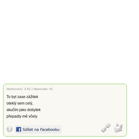
Hodnocení:
3.81
|
Hlasovalo: 61
To byl zase zážitek
oteklý sem celý,
skučím jako dobytek
přepadly mě včely.