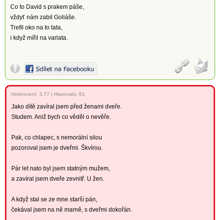
Co to David s prakem páše,
vždyť nám zabil Goliáše.
Trefil oko na to tata,
i když mířil na varlata.
Hodnocení:
3.77
|
Hlasovalo: 61
Jako dítě zavíral jsem před ženami dveře.
Studem. Aniž bych co věděl o nevěře.
Pak, co chlapec, s nemorální silou
pozoroval jsem je dveřmi. Škvírou.
Pár let nato byl jsem statným mužem,
a zavíral jsem dveře zevnitř. U žen.
A když stal se ze mne starší pán,
čekával jsem na ně marně, s dveřmi dokořán.