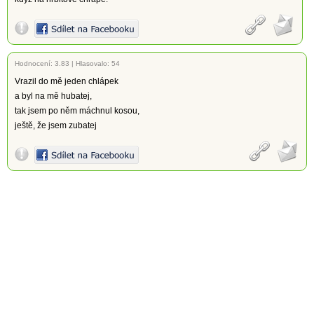
Hodnocení:
3.83
|
Hlasovalo: 54
Vrazil do mě jeden chlápek
a byl na mě hubatej,
tak jsem po něm máchnul kosou,
ještě, že jsem zubatej