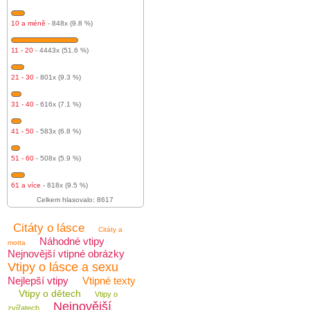
10 a méně
- 848x (9.8 %)
11 - 20
- 4443x (51.6 %)
21 - 30
- 801x (9.3 %)
31 - 40
- 616x (7.1 %)
41 - 50
- 583x (6.8 %)
51 - 60
- 508x (5.9 %)
61 a více
- 818x (9.5 %)
Celkem hlasovalo: 8617
Citáty o lásce
Citáty a
Náhodné vtipy
motta
Nejnovější vtipné obrázky
Vtipy o lásce a sexu
Nejlepší vtipy
Vtipné texty
Vtipy o dětech
Vtipy o
Nejnovější
zvířatech