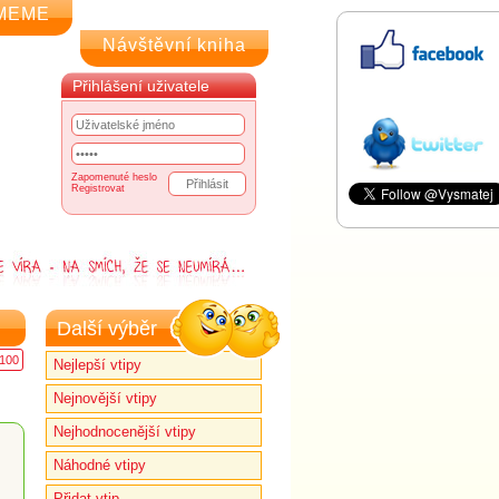
MEME
Návštěvní kniha
Přihlášení uživatele
Zapomenuté heslo
Registrovat
Další výběr
100
Nejlepší vtipy
Nejnovější vtipy
Nejhodnocenější vtipy
Náhodné vtipy
Přidat vtip