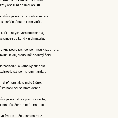
trážný anděl nadosmrti opustí.
ou důstojnosti na zahrádce seděla
ok starší okénkem jsem viděla.
košile, abych vám nic nelhala,
stojnosti do kundy si chmatala.
divný pocit, zachvěl se mnou každý nerv,
vilku klidu, hlodal mě podivný červ.
 do záchodku a kalhotky sundala
tojnosti, též jsem si tam nandala.
 si při tom jak to malé štěně,
ůstojnosti asi pětkráte denně.
stojnosti nebyla jsem ve škole,
sela nést ženám oběd na pole.
dlí vedle, ležela tam na mezi,