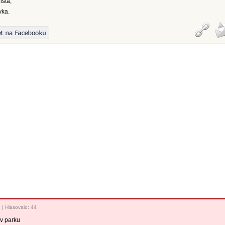
ista,
vka.
4
|
Hlasovalo: 44
 v parku