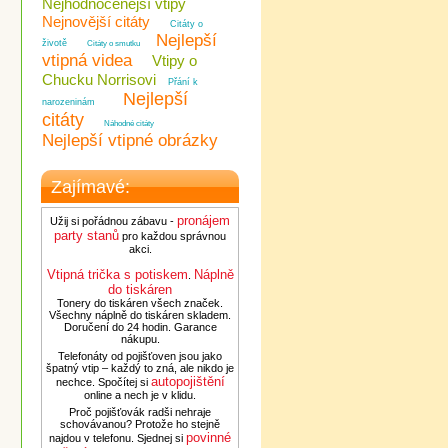
Nejhodnocenější vtipy
Nejnovější citáty
Citáty o
Nejlepší
životě
Citáty o smutku
vtipná videa
Vtipy o
Chucku Norrisovi
Přání k
Nejlepší
narozeninám
citáty
Náhodné citáty
Nejlepší vtipné obrázky
Zajímavé:
pronájem
Užij si pořádnou zábavu -
party stanů
pro každou správnou
akci.
Vtipná trička s potiskem
Náplně
.
do tiskáren
Tonery do tiskáren všech značek.
Všechny náplně do tiskáren skladem.
Doručení do 24 hodin. Garance
nákupu.
Telefonáty od pojišťoven jsou jako
špatný vtip – každý to zná, ale nikdo je
autopojištění
nechce. Spočítej si
online a nech je v klidu.
Proč pojišťovák radši nehraje
schovávanou? Protože ho stejně
povinné
najdou v telefonu. Sjednej si