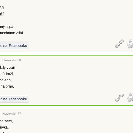
iči
čí.
umýt, spát
 necháme zdát
|
Hlasovalo: 58
kdy v září
 nádraží,
 poleno,
 na brno.
|
Hlasovalo: 77
po zemi,
řívka,