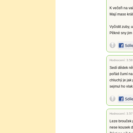
K večeři na vař
Mají maso králi
Vyčistit zuby, 
Pěkné sny jim
Hodnocení:
3.58
Sedí dědek ně
pořád čumí na
chluchý je jak
sejmul ho vlak
Hodnocení:
3.57
Leze brouček 
nese kousek d