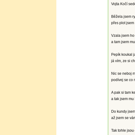
Vojta Kočí sedě
Běžela jsem ry
přes plot jsem
Vzala jsem ho 
a tam jsem mu 
Pepík koukal j
já vím, ze si c
Nic se neboj m
podívej se co 
A pak si tam k
a tak jsem mu 
Do kundy jsem 
až jsem se vám
Tak tohle jsou