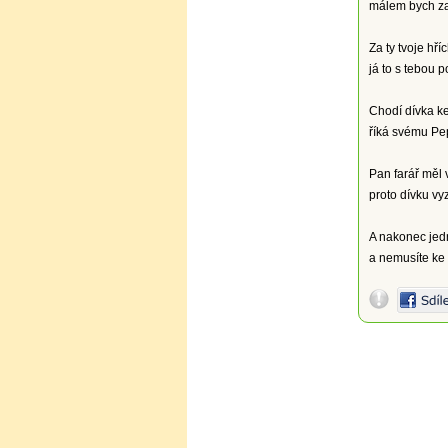
málem bych za
Za ty tvoje hří
já to s tebou 
Chodí dívka ke
říká svému Pep
Pan farář měl 
proto dívku v
A nakonec jednu
a nemusíte ke