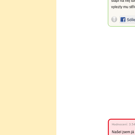
šlápl na něj tur
vylezly mu stří
Hodnocení:
3.5
Našel jsem já