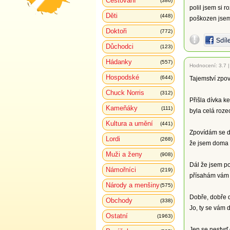
Cestování
(386)
polil jsem si r
Děti
(448)
poškozen jsem 
Doktoři
(772)
Důchodci
(123)
Hádanky
(557)
Hodnocení:
3.7
Hospodské
(644)
Tajemství zpo
Chuck Norris
(312)
Přišla dívka ke
Kameňáky
(111)
byla celá roze
Kultura a umění
(441)
Zpovídám se d
Lordi
(268)
že jsem doma k
Muži a ženy
(908)
Dál že jsem p
Námořníci
(219)
přísahám vám d
Národy a menšiny
(575)
Dobře, dobře d
Obchody
(338)
Jo, ty se vám d
Ostatní
(1963)
Jen se nestyď 