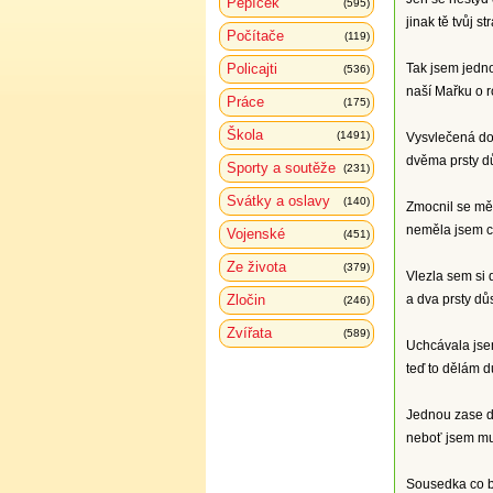
Pepíček
(595)
jinak tě tvůj s
Počítače
(119)
Policajti
Tak jsem jedn
(536)
naší Mařku o r
Práce
(175)
Škola
(1491)
Vysvlečená do 
dvěma prsty dů
Sporty a soutěže
(231)
Svátky a oslavy
(140)
Zmocnil se mě 
neměla jsem ch
Vojenské
(451)
Ze života
(379)
Vlezla sem si
Zločin
a dva prsty důs
(246)
Zvířata
(589)
Uchcávala jsem
teď to dělám d
Jednou zase dů
neboť jsem mu
Sousedka co by