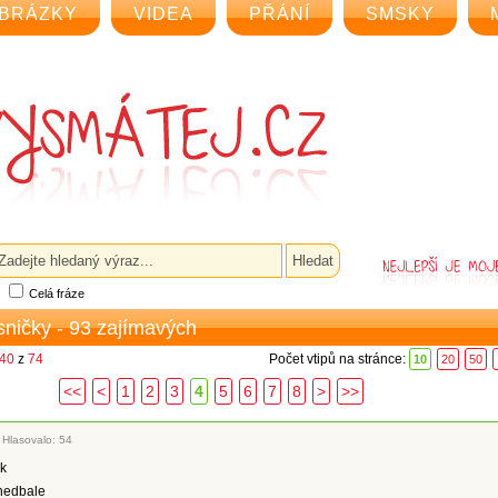
BRÁZKY
VIDEA
PŘÁNÍ
SMSKY
Celá fráze
sničky - 93 zajímavých
 40
z
74
Počet vtipů na stránce:
10
20
50
<<
<
1
2
3
4
5
6
7
8
>
>>
|
Hlasovalo: 54
ok
nedbale