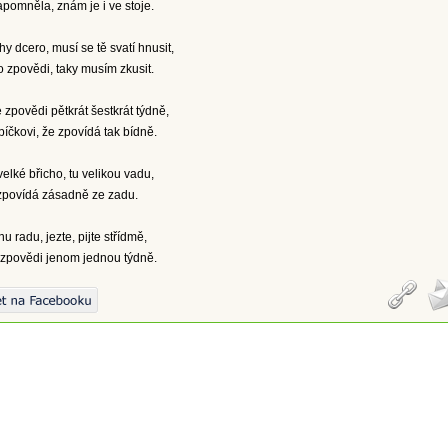
pomněla, znám je i ve stoje.
chy dcero, musí se tě svatí hnusit,
po zpovědi, taky musím zkusit.
 zpovědi pětkrát šestkrát týdně,
íčkovi, že zpovídá tak bídně.
velké břicho, tu velikou vadu,
yzpovídá zásadně ze zadu.
 radu, jezte, pijte střídmě,
 zpovědi jenom jednou týdně.