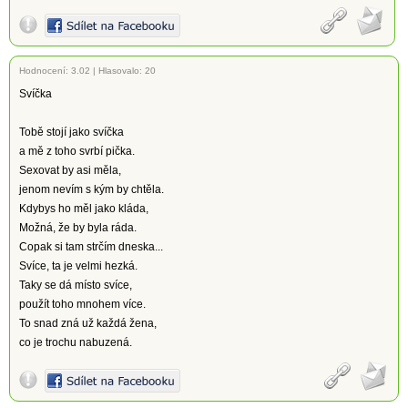
Hodnocení:
3.02
|
Hlasovalo: 20
Svíčka
Tobě stojí jako svíčka
a mě z toho svrbí pička.
Sexovat by asi měla,
jenom nevím s kým by chtěla.
Kdybys ho měl jako kláda,
Možná, že by byla ráda.
Copak si tam strčím dneska...
Svíce, ta je velmi hezká.
Taky se dá místo svíce,
použít toho mnohem více.
To snad zná už každá žena,
co je trochu nabuzená.