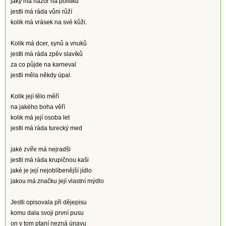
jaký má názor na politiku
jestli má ráda vůni růží
kolik má vrásek na své kůži.
Kolik má dcer, synů a vnuků
jestli má ráda zpěv slavíků
za co půjde na karneval
jestli měla někdy úpal.
Kolik její tělo měří
na jakého boha věří
kolik má její osoba let
jestli má ráda turecký med
jaké zvíře má nejradši
jestli má ráda krupičnou kaši
jaké je její nejoblíbenější jídlo
jakou má značku její vlastní mýdlo
Jestli opisovala při dějepisu
komu dala svoji první pusu
on v tom ptaní nezná únavu