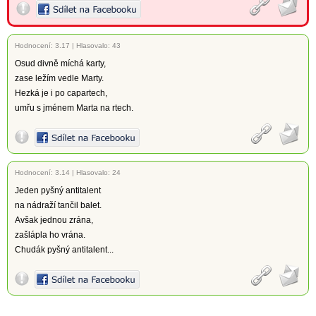
Hodnocení:
3.17
|
Hlasovalo: 43
Osud divně míchá karty,
zase ležím vedle Marty.
Hezká je i po capartech,
umřu s jménem Marta na rtech.
Hodnocení:
3.14
|
Hlasovalo: 24
Jeden pyšný antitalent
na nádraží tančil balet.
Avšak jednou zrána,
zašlápla ho vrána.
Chudák pyšný antitalent...