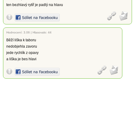
ten bezhlavý rytíř je padlý na hlavu
Hodnocení:
3.06
|
Hlasovalo: 44
Běží liška k taboru
nedobjehla zavoru
jede rychlík z opavy
a liška je bes hlavi