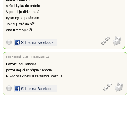
strč si kytku do prdele.
V prdeli je dírka malá,
kytka by se polámala.
Tak si ji strč do píči,
ona ti tam vyklíčí.
Hodnocení:
3.25
|
Hlasovalo: 11
Fazole jsou lahoda,
pozor dej však přijde nehoda.
Nikdo však netuší že zamoří ovzduší.