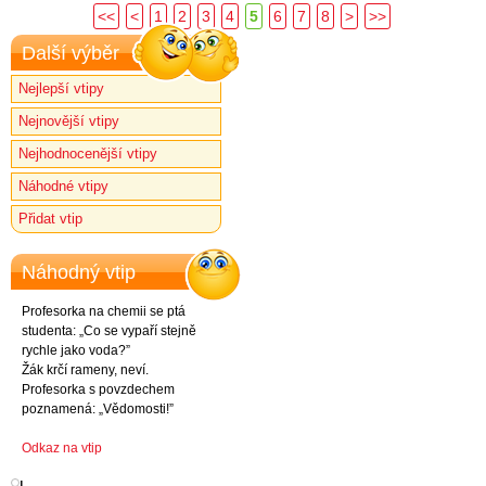
<<
<
1
2
3
4
5
6
7
8
>
>>
Další výběr
Nejlepší vtipy
Nejnovější vtipy
Nejhodnocenější vtipy
Náhodné vtipy
Přidat vtip
Náhodný vtip
Profesorka na chemii se ptá
studenta: „Co se vypaří stejně
rychle jako voda?”
Žák krčí rameny, neví.
Profesorka s povzdechem
poznamená: „Vědomosti!”
Odkaz na vtip