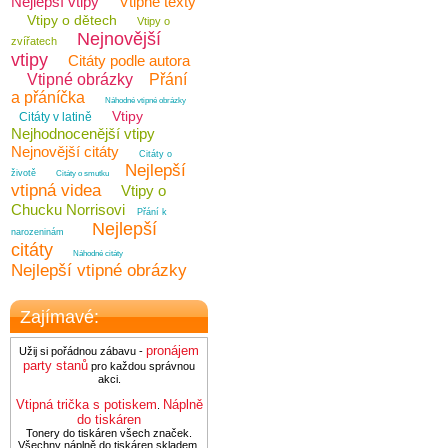
Nejlepší vtipy
Vtipné texty
Vtipy o dětech
Vtipy o
Nejnovější
zvířatech
vtipy
Citáty podle autora
Vtipné obrázky
Přání
a přáníčka
Náhodné vtipné obrázky
Vtipy
Citáty v latině
Nejhodnocenější vtipy
Nejnovější citáty
Citáty o
Nejlepší
životě
Citáty o smutku
vtipná videa
Vtipy o
Chucku Norrisovi
Přání k
Nejlepší
narozeninám
citáty
Náhodné citáty
Nejlepší vtipné obrázky
Zajímavé:
pronájem
Užij si pořádnou zábavu -
party stanů
pro každou správnou
akci.
Vtipná trička s potiskem
Náplně
.
do tiskáren
Tonery do tiskáren všech značek.
Všechny náplně do tiskáren skladem.