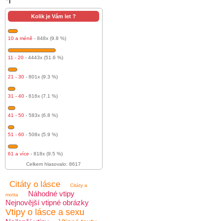
l
Kolik je Vám let ?
10 a méně
- 848x (9.8 %)
11 - 20
- 4443x (51.6 %)
21 - 30
- 801x (9.3 %)
31 - 40
- 616x (7.1 %)
41 - 50
- 583x (6.8 %)
51 - 60
- 508x (5.9 %)
61 a více
- 818x (9.5 %)
Celkem hlasovalo: 8617
Citáty o lásce
Citáty a
Náhodné vtipy
motta
Nejnovější vtipné obrázky
Vtipy o lásce a sexu