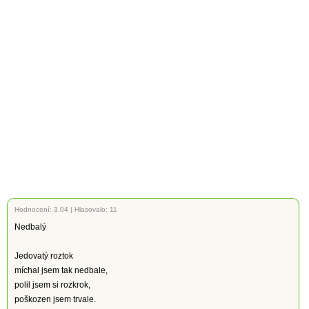
Hodnocení:
3.04
|
Hlasovalo: 11
Nedbalý
Jedovatý roztok
míchal jsem tak nedbale,
polil jsem si rozkrok,
poškozen jsem trvale.