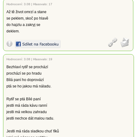
Hodnocení:
3.08
|
Hlasovalo: 17
Až tě život omrzí a stane
se peklem, skoč po hlavě
do hajzlu a zakryj se
deklem.
Hodnocení:
3.08
|
Hlasovalo: 19
Bezhlaví rytíř se prochází
prochází se po hradu
Bílá paní ho doprovází
ptá se ho jakou má náladu.
Rytíř se ptá Bílé paní
jestli má ráda kávu ranní
jestli má velkou zahradu
jestli nechce dát malou radu.
Jestli má ráda sladkou chuť fíků