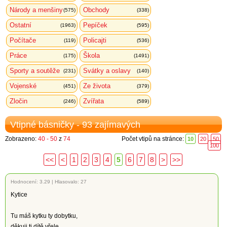
Národy a menšiny
Obchody
(575)
(338)
Ostatní
Pepíček
(1963)
(595)
Počítače
Policajti
(119)
(536)
Práce
Škola
(175)
(1491)
Sporty a soutěže
Svátky a oslavy
(231)
(140)
Vojenské
Ze života
(451)
(379)
Zločin
Zvířata
(246)
(589)
Vtipné básničky - 93 zajímavých
Zobrazeno:
40 - 50
z
74
Počet vtipů na stránce:
10
20
50
100
<<
<
1
2
3
4
5
6
7
8
>
>>
Hodnocení:
3.29
|
Hlasovalo: 27
Kytice
Tu máš kytku ty dobytku,
děkuji ti dítě vřele,