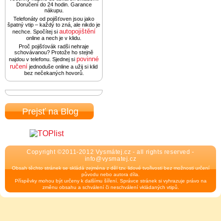
Doručení do 24 hodin. Garance
nákupu.
Telefonáty od pojišťoven jsou jako
špatný vtip – každý to zná, ale nikdo je
autopojištění
nechce. Spočítej si
online a nech je v klidu.
Proč pojišťovák radši nehraje
schovávanou? Protože ho stejně
povinné
najdou v telefonu. Sjednej si
ručení
jednoduše online a užij si klid
bez nečekaných hovorů.
Prejsť na Blog
Copyright ©2011-2012 Vysmátej.cz - all rights reserved -
info@vysmatej.cz
Obsah těchto stránek se skládá zejména z děl tzv. lidové tvořivosti bez možnosti určení
původu nebo autora díla.
Příspěvky mohou být určeny k dalšímu šíření. Správce stránek si vyhrazuje právo na
změnu obsahu a schválení či neschválení vkládaných vtipů.