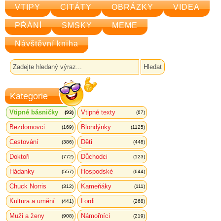
VTIPY
CITÁTY
OBRÁZKY
VIDEA
PŘÁNÍ
SMSKY
MEME
Návštěvní kniha
Kategorie
Vtipné básničky
Vtipné texty
(93)
(67)
Bezdomovci
Blondýnky
(169)
(1125)
Cestování
Děti
(386)
(448)
Doktoři
Důchodci
(772)
(123)
Hádanky
Hospodské
(557)
(644)
Chuck Norris
Kameňáky
(312)
(111)
Kultura a umění
Lordi
(441)
(268)
Muži a ženy
Námořníci
(908)
(219)