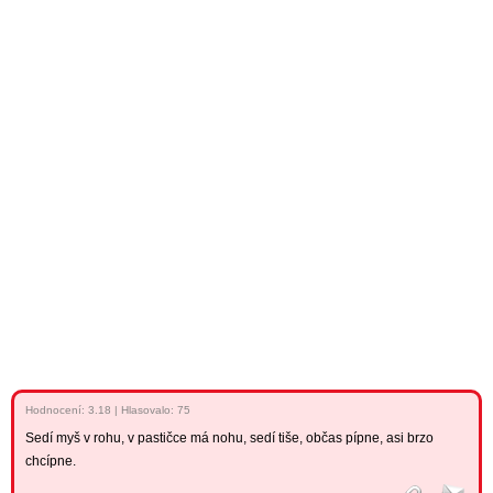
Hodnocení:
3.18
|
Hlasovalo: 75
Sedí myš v rohu, v pastičce má nohu, sedí tiše, občas pípne, asi brzo
chcípne.