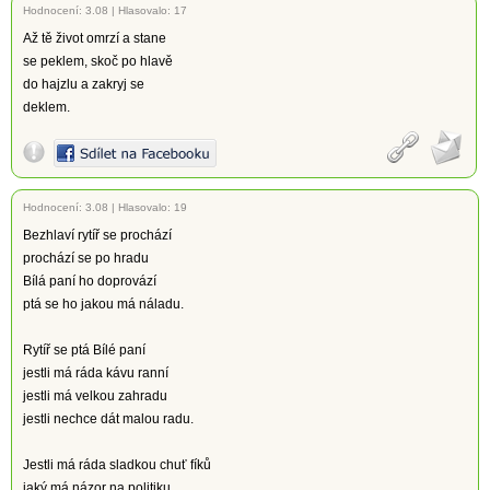
Hodnocení:
3.08
|
Hlasovalo: 17
Až tě život omrzí a stane
se peklem, skoč po hlavě
do hajzlu a zakryj se
deklem.
Hodnocení:
3.08
|
Hlasovalo: 19
Bezhlaví rytíř se prochází
prochází se po hradu
Bílá paní ho doprovází
ptá se ho jakou má náladu.
Rytíř se ptá Bílé paní
jestli má ráda kávu ranní
jestli má velkou zahradu
jestli nechce dát malou radu.
Jestli má ráda sladkou chuť fíků
jaký má názor na politiku