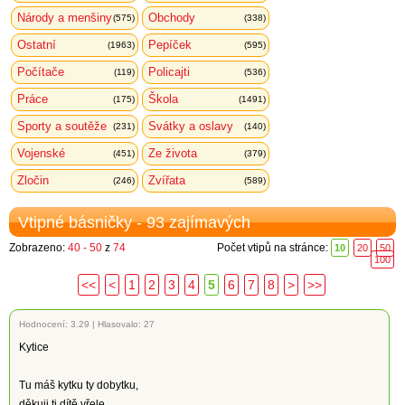
Národy a menšiny
Obchody
(575)
(338)
Ostatní
Pepíček
(1963)
(595)
Počítače
Policajti
(119)
(536)
Práce
Škola
(175)
(1491)
Sporty a soutěže
Svátky a oslavy
(231)
(140)
Vojenské
Ze života
(451)
(379)
Zločin
Zvířata
(246)
(589)
Vtipné básničky - 93 zajímavých
Zobrazeno:
40 - 50
z
74
Počet vtipů na stránce:
10
20
50
100
<<
<
1
2
3
4
5
6
7
8
>
>>
Hodnocení:
3.29
|
Hlasovalo: 27
Kytice
Tu máš kytku ty dobytku,
děkuji ti dítě vřele,