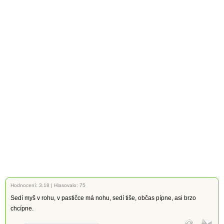
Hodnocení:
3.18
|
Hlasovalo: 75
Sedí myš v rohu, v pastičce má nohu, sedí tiše, občas pípne, asi brzo
chcípne.