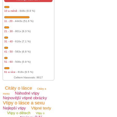
10 a méně
- 848x (9.8 %)
11 - 20
- 4443x (51.6 %)
21 - 30
- 801x (9.3 %)
31 - 40
- 616x (7.1 %)
41 - 50
- 583x (6.8 %)
51 - 60
- 508x (5.9 %)
61 a více
- 818x (9.5 %)
Celkem hlasovalo: 8617
Citáty o lásce
Citáty a
Náhodné vtipy
motta
Nejnovější vtipné obrázky
Vtipy o lásce a sexu
Nejlepší vtipy
Vtipné texty
Vtipy o dětech
Vtipy o