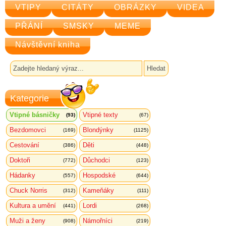
VTIPY
CITÁTY
OBRÁZKY
VIDEA
PŘÁNÍ
SMSKY
MEME
Návštěvní kniha
Kategorie
Vtipné básničky
Vtipné texty
(93)
(67)
Bezdomovci
Blondýnky
(169)
(1125)
Cestování
Děti
(386)
(448)
Doktoři
Důchodci
(772)
(123)
Hádanky
Hospodské
(557)
(644)
Chuck Norris
Kameňáky
(312)
(111)
Kultura a umění
Lordi
(441)
(268)
Muži a ženy
Námořníci
(908)
(219)