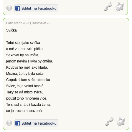
Hodnocení:
3.02
|
Hlasovalo: 20
Svíčka
Tobě stojí jako svíčka
a mě z toho svrbí pička.
Sexovat by asi měla,
jenom nevím s kým by chtěla.
Kdybys ho měl jako kláda,
Možná, že by byla ráda.
Copak si tam strčím dneska...
Svíce, ta je velmi hezká.
Taky se dá místo svíce,
použít toho mnohem více.
To snad zná už každá žena,
co je trochu nabuzená.