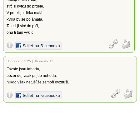
strč si kytku do prdele.
V prdeli je dírka malá,
kytka by se polámala.
Tak si ji strč do píči,
ona ti tam vyklíčí.
Hodnocení:
3.25
|
Hlasovalo: 11
Fazole jsou lahoda,
pozor dej však přijde nehoda.
Nikdo však netuší že zamoří ovzduší.