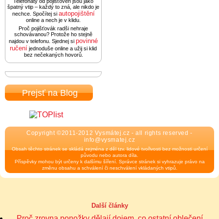
Telefonáty od pojišťoven jsou jako
špatný vtip – každý to zná, ale nikdo je
autopojištění
nechce. Spočítej si
online a nech je v klidu.
Proč pojišťovák radši nehraje
schovávanou? Protože ho stejně
povinné
najdou v telefonu. Sjednej si
ručení
jednoduše online a užij si klid
bez nečekaných hovorů.
Prejsť na Blog
Copyright ©2011-2012 Vysmátej.cz - all rights reserved -
info@vysmatej.cz
Obsah těchto stránek se skládá zejména z děl tzv. lidové tvořivosti bez možnosti určení
původu nebo autora díla.
Příspěvky mohou být určeny k dalšímu šíření. Správce stránek si vyhrazuje právo na
změnu obsahu a schválení či neschválení vkládaných vtipů.
Další články
Proč zrovna ponožky dělají dojem, co ostatní oblečení