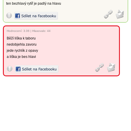
ten bezhlavý rytíř je padlý na hlavu
Hodnocení:
3.06
|
Hlasovalo: 44
Běží liška k taboru
nedobjehla zavoru
jede rychlík z opavy
a liška je bes hlavi