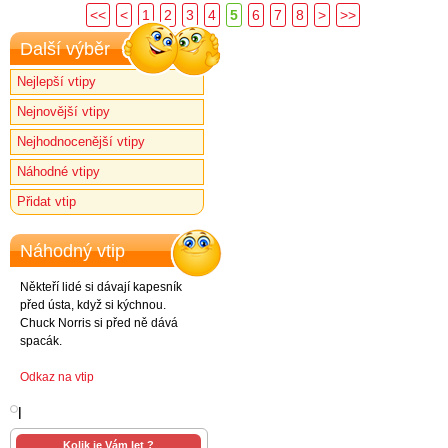
<<
<
1
2
3
4
5
6
7
8
>
>>
Další výběr
Nejlepší vtipy
Nejnovější vtipy
Nejhodnocenější vtipy
Náhodné vtipy
Přidat vtip
Náhodný vtip
Někteří lidé si dávají kapesník
před ústa, když si kýchnou.
Chuck Norris si před ně dává
spacák.
Odkaz na vtip
l
Kolik je Vám let ?