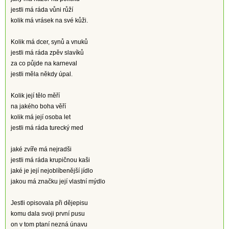
jestli má ráda vůni růží
kolik má vrásek na své kůži.
Kolik má dcer, synů a vnuků
jestli má ráda zpěv slavíků
za co půjde na karneval
jestli měla někdy úpal.
Kolik její tělo měří
na jakého boha věří
kolik má její osoba let
jestli má ráda turecký med
jaké zvíře má nejradši
jestli má ráda krupičnou kaši
jaké je její nejoblíbenější jídlo
jakou má značku její vlastní mýdlo
Jestli opisovala při dějepisu
komu dala svoji první pusu
on v tom ptaní nezná únavu