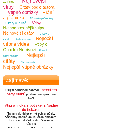
Nejnovější
zvířatech
vtipy
Citáty podle autora
Vtipné obrázky
Přání
a přáníčka
Náhodné vtipné obrázky
Vtipy
Citáty v latině
Nejhodnocenější vtipy
Nejnovější citáty
Citáty o
Nejlepší
životě
Citáty o smutku
vtipná videa
Vtipy o
Chucku Norrisovi
Přání k
Nejlepší
narozeninám
citáty
Náhodné citáty
Nejlepší vtipné obrázky
Zajímavé:
pronájem
Užij si pořádnou zábavu -
party stanů
pro každou správnou
akci.
Vtipná trička s potiskem
Náplně
.
do tiskáren
Tonery do tiskáren všech značek.
Všechny náplně do tiskáren skladem.
Doručení do 24 hodin. Garance
nákupu.