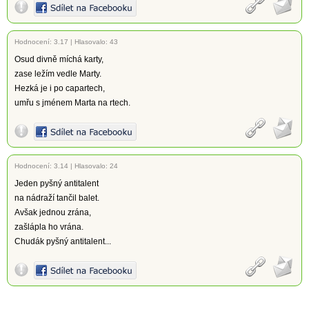
Hodnocení:
3.17
|
Hlasovalo: 43
Osud divně míchá karty,
zase ležím vedle Marty.
Hezká je i po capartech,
umřu s jménem Marta na rtech.
Hodnocení:
3.14
|
Hlasovalo: 24
Jeden pyšný antitalent
na nádraží tančil balet.
Avšak jednou zrána,
zašlápla ho vrána.
Chudák pyšný antitalent...