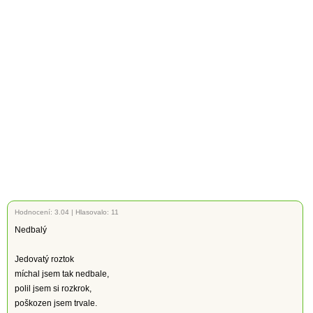
Hodnocení:
3.04
|
Hlasovalo: 11
Nedbalý
Jedovatý roztok
míchal jsem tak nedbale,
polil jsem si rozkrok,
poškozen jsem trvale.