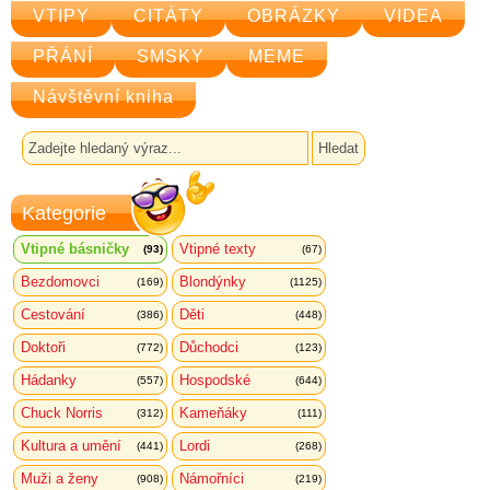
VTIPY
CITÁTY
OBRÁZKY
VIDEA
PŘÁNÍ
SMSKY
MEME
Návštěvní kniha
Kategorie
Vtipné básničky
Vtipné texty
(93)
(67)
Bezdomovci
Blondýnky
(169)
(1125)
Cestování
Děti
(386)
(448)
Doktoři
Důchodci
(772)
(123)
Hádanky
Hospodské
(557)
(644)
Chuck Norris
Kameňáky
(312)
(111)
Kultura a umění
Lordi
(441)
(268)
Muži a ženy
Námořníci
(908)
(219)