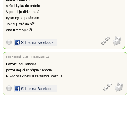
strč si kytku do prdele.
V prdeli je dírka malá,
kytka by se polámala.
Tak si ji strč do píči,
ona ti tam vyklíčí.
Hodnocení:
3.25
|
Hlasovalo: 11
Fazole jsou lahoda,
pozor dej však přijde nehoda.
Nikdo však netuší že zamoří ovzduší.