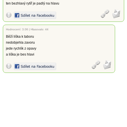
ten bezhlavý rytíř je padlý na hlavu
Hodnocení:
3.06
|
Hlasovalo: 44
Běží liška k taboru
nedobjehla zavoru
jede rychlík z opavy
a liška je bes hlavi