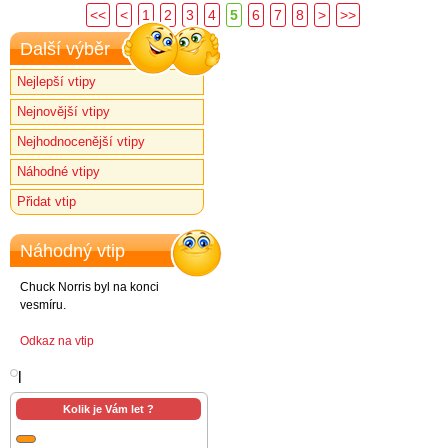
<<
<
1
2
3
4
5
6
7
8
>
>>
Další výběr
Nejlepší vtipy
Nejnovější vtipy
Nejhodnocenější vtipy
Náhodné vtipy
Přidat vtip
Náhodný vtip
Chuck Norris byl na konci
vesmíru.
Odkaz na vtip
l
Kolik je Vám let ?