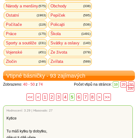
Národy a menšiny
Obchody
(575)
(338)
Ostatní
Pepíček
(1963)
(595)
Počítače
Policajti
(119)
(536)
Práce
Škola
(175)
(1491)
Sporty a soutěže
Svátky a oslavy
(231)
(140)
Vojenské
Ze života
(451)
(379)
Zločin
Zvířata
(246)
(589)
Vtipné básničky - 93 zajímavých
Zobrazeno:
40 - 50
z
74
Počet vtipů na stránce:
10
20
50
100
<<
<
1
2
3
4
5
6
7
8
>
>>
Hodnocení:
3.29
|
Hlasovalo: 27
Kytice
Tu máš kytku ty dobytku,
děkuji ti dítě vřele,