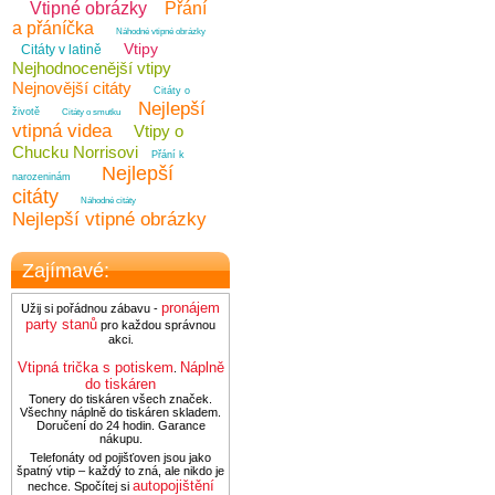
Vtipné obrázky
Přání
a přáníčka
Náhodné vtipné obrázky
Vtipy
Citáty v latině
Nejhodnocenější vtipy
Nejnovější citáty
Citáty o
Nejlepší
životě
Citáty o smutku
vtipná videa
Vtipy o
Chucku Norrisovi
Přání k
Nejlepší
narozeninám
citáty
Náhodné citáty
Nejlepší vtipné obrázky
Zajímavé:
pronájem
Užij si pořádnou zábavu -
party stanů
pro každou správnou
akci.
Vtipná trička s potiskem
Náplně
.
do tiskáren
Tonery do tiskáren všech značek.
Všechny náplně do tiskáren skladem.
Doručení do 24 hodin. Garance
nákupu.
Telefonáty od pojišťoven jsou jako
špatný vtip – každý to zná, ale nikdo je
autopojištění
nechce. Spočítej si