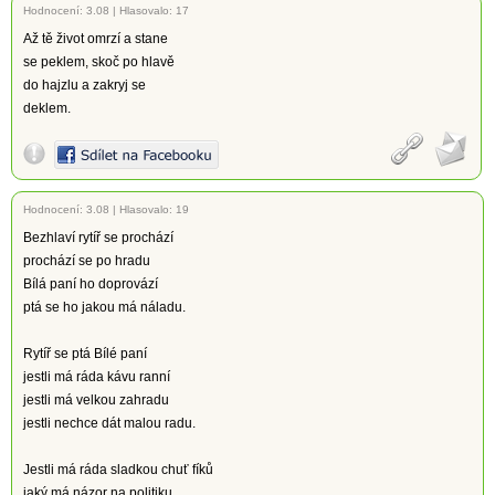
Hodnocení:
3.08
|
Hlasovalo: 17
Až tě život omrzí a stane
se peklem, skoč po hlavě
do hajzlu a zakryj se
deklem.
Hodnocení:
3.08
|
Hlasovalo: 19
Bezhlaví rytíř se prochází
prochází se po hradu
Bílá paní ho doprovází
ptá se ho jakou má náladu.
Rytíř se ptá Bílé paní
jestli má ráda kávu ranní
jestli má velkou zahradu
jestli nechce dát malou radu.
Jestli má ráda sladkou chuť fíků
jaký má názor na politiku