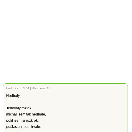
Hodnocení:
3.04
|
Hlasovalo: 11
Nedbalý
Jedovatý roztok
míchal jsem tak nedbale,
polil jsem si rozkrok,
poškozen jsem trvale.