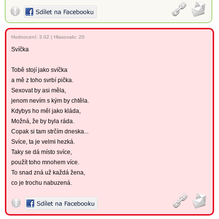
Hodnocení:
3.02
|
Hlasovalo: 20
Svíčka
Tobě stojí jako svíčka
a mě z toho svrbí pička.
Sexovat by asi měla,
jenom nevím s kým by chtěla.
Kdybys ho měl jako kláda,
Možná, že by byla ráda.
Copak si tam strčím dneska...
Svíce, ta je velmi hezká.
Taky se dá místo svíce,
použít toho mnohem více.
To snad zná už každá žena,
co je trochu nabuzená.