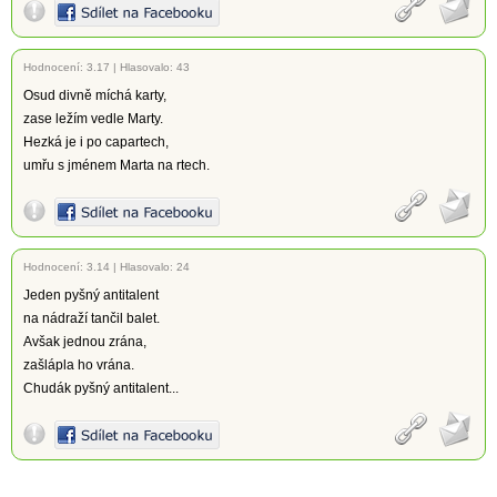
Hodnocení:
3.17
|
Hlasovalo: 43
Osud divně míchá karty,
zase ležím vedle Marty.
Hezká je i po capartech,
umřu s jménem Marta na rtech.
Hodnocení:
3.14
|
Hlasovalo: 24
Jeden pyšný antitalent
na nádraží tančil balet.
Avšak jednou zrána,
zašlápla ho vrána.
Chudák pyšný antitalent...