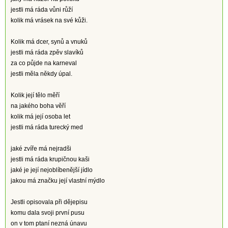
jestli má ráda vůni růží
kolik má vrásek na své kůži.
Kolik má dcer, synů a vnuků
jestli má ráda zpěv slavíků
za co půjde na karneval
jestli měla někdy úpal.
Kolik její tělo měří
na jakého boha věří
kolik má její osoba let
jestli má ráda turecký med
jaké zvíře má nejradši
jestli má ráda krupičnou kaši
jaké je její nejoblíbenější jídlo
jakou má značku její vlastní mýdlo
Jestli opisovala při dějepisu
komu dala svoji první pusu
on v tom ptaní nezná únavu