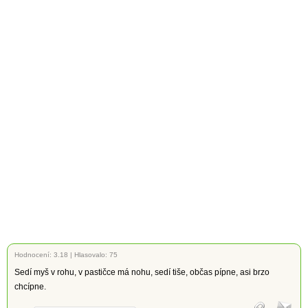
Hodnocení:
3.18
|
Hlasovalo: 75
Sedí myš v rohu, v pastičce má nohu, sedí tiše, občas pípne, asi brzo
chcípne.