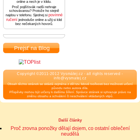
online a nech je v klidu.
Proč pojišťovák radši nehraje
schovávanou? Protože ho stejně
povinné
najdou v telefonu. Sjednej si
ručení
jednoduše online a užij si klid
bez nečekaných hovorů.
Prejsť na Blog
Copyright ©2011-2012 Vysmátej.cz - all rights reserved -
info@vysmatej.cz
Obsah těchto stránek se skládá zejména z děl tzv. lidové tvořivosti bez možnosti určení
původu nebo autora díla.
Příspěvky mohou být určeny k dalšímu šíření. Správce stránek si vyhrazuje právo na
změnu obsahu a schválení či neschválení vkládaných vtipů.
Další články
Proč zrovna ponožky dělají dojem, co ostatní oblečení
neudělá