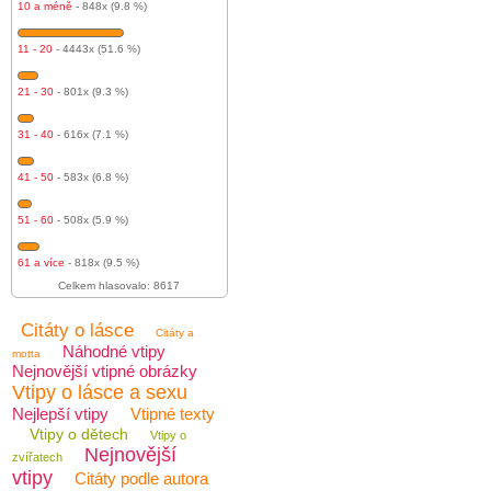
10 a méně
- 848x (9.8 %)
11 - 20
- 4443x (51.6 %)
21 - 30
- 801x (9.3 %)
31 - 40
- 616x (7.1 %)
41 - 50
- 583x (6.8 %)
51 - 60
- 508x (5.9 %)
61 a více
- 818x (9.5 %)
Celkem hlasovalo: 8617
Citáty o lásce
Citáty a
Náhodné vtipy
motta
Nejnovější vtipné obrázky
Vtipy o lásce a sexu
Nejlepší vtipy
Vtipné texty
Vtipy o dětech
Vtipy o
Nejnovější
zvířatech
vtipy
Citáty podle autora